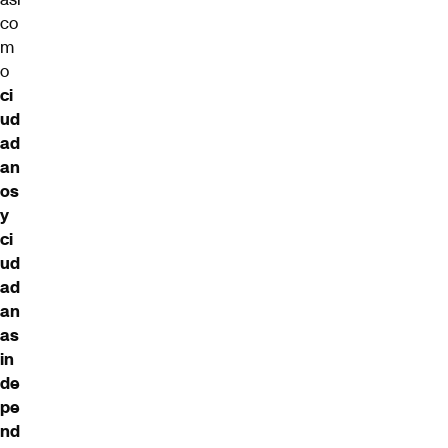
co
m
o
ci
ud
ad
an
os
y
ci
ud
ad
an
as
in
de
pe
nd