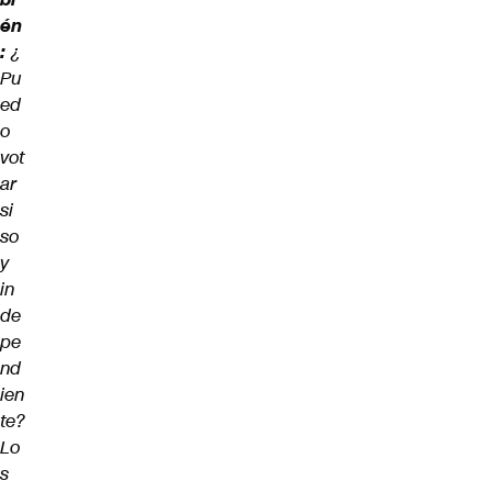
én
:
¿
Pu
ed
o
vot
ar
si
so
y
in
de
pe
nd
ien
te?
Lo
s