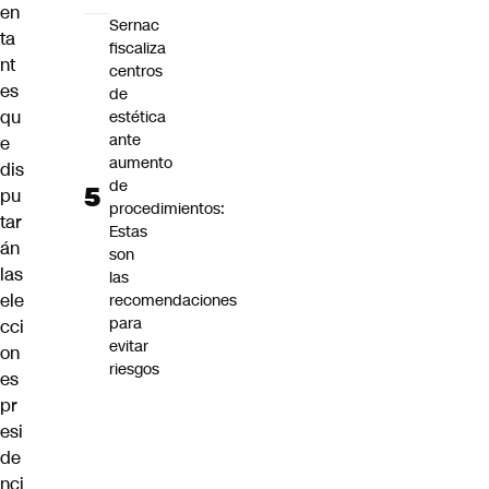
en
Sernac
ta
fiscaliza
nt
centros
es
de
qu
estética
ante
e
aumento
dis
de
pu
procedimientos:
tar
Estas
án
son
las
las
ele
recomendaciones
para
cci
evitar
on
riesgos
es
pr
esi
de
nci