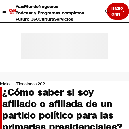
País
Mundo
Negocios
Radio
Podcast y Programas completos
CNN
Futuro 360
Cultura
Servicios
País
Mundo
Negocios
Inicio
Elecciones 2021
¿Cómo saber si soy
Deportes
Programas completos
afiliado o afiliada de un
Cultura
Servicios
partido político para las
Bits
CNN Data
primarias presidenciales?
CNN tiempo