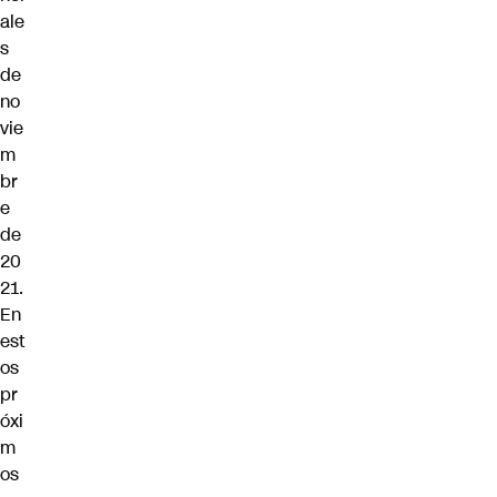
ale
s
de
no
vie
m
br
e
de
20
21.
En
est
os
pr
óxi
m
os