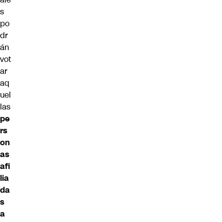
s
po
dr
án
vot
ar
aq
uel
las
pe
rs
on
as
afi
lia
da
s
a