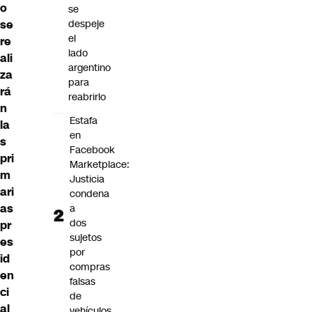
o
se
se
despeje
el
re
lado
ali
argentino
za
para
rá
reabrirlo
n
Estafa
la
en
s
Facebook
pri
Marketplace:
m
Justicia
ari
condena
as
a
dos
pr
sujetos
es
por
id
compras
en
falsas
ci
de
al
vehículos