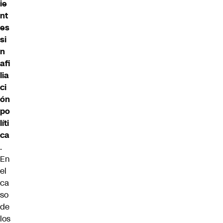
ie
nt
es
si
n
afi
lia
ci
ón
po
líti
ca
.
En
el
ca
so
de
los