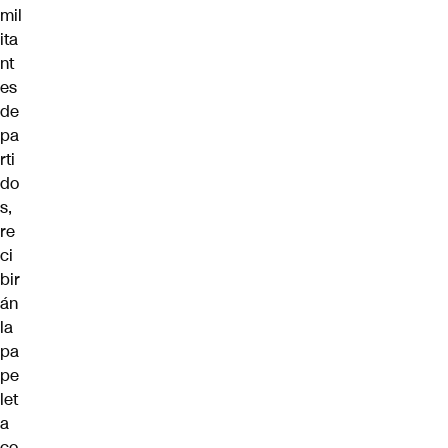
mil
ita
nt
es
de
pa
rti
do
s,
re
ci
bir
án
la
pa
pe
let
a
co