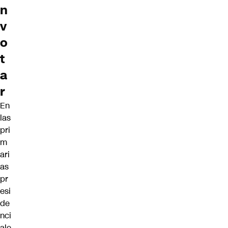
n
v
o
t
a
r
En
las
pri
m
ari
as
pr
esi
de
nci
ale