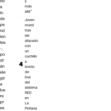
do
y
más
a
allá”
in
de
Joven
pe
murió
nd
tras
ser
ien
atacado
tes
con
-,
un
po
cuchillo
dr
a
án
bordo
ele
de
bus
gir
del
a
sistema
los
RED
re
en
pr
La
es
Pintana