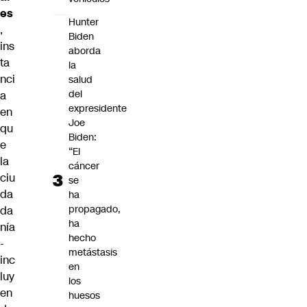
es
Hunter
,
Biden
ins
aborda
ta
la
nci
salud
del
a
expresidente
en
Joe
qu
Biden:
e
“El
la
cáncer
ciu
se
da
ha
propagado,
da
ha
nía
hecho
-
metástasis
inc
en
luy
los
en
huesos