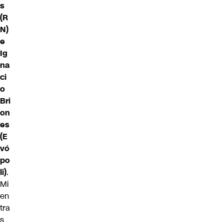
s
(R
N)
e
Ig
na
ci
o
Bri
on
es
(E
vó
po
li)
.
Mi
en
tra
s