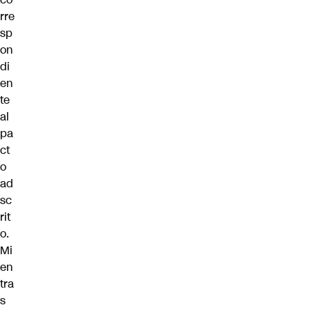
rre
sp
on
di
en
te
al
pa
ct
o
ad
sc
rit
o.
Mi
en
tra
s