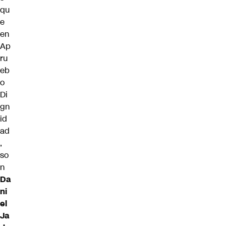
qu
e
en
Ap
ru
eb
o
Di
gn
id
ad
,
so
n
Da
ni
el
Ja