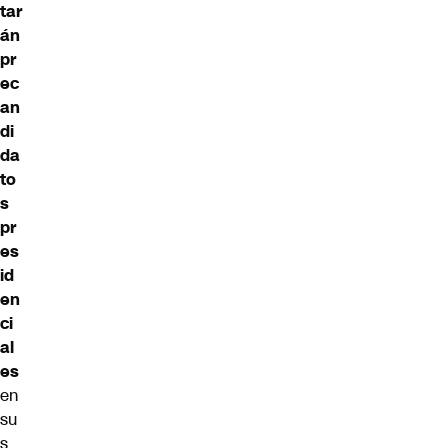
tar
án
pr
ec
an
di
da
to
s
pr
es
id
en
ci
al
es
en
su
s