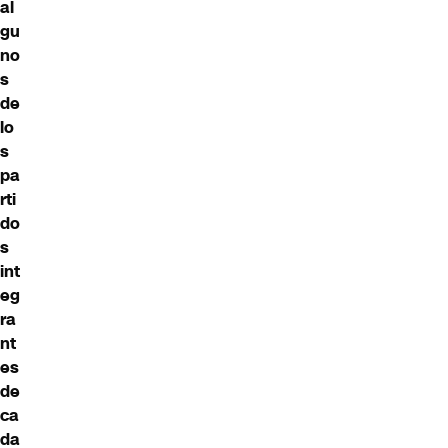
al
gu
no
s
de
lo
s
pa
rti
do
s
int
eg
ra
nt
es
de
ca
da