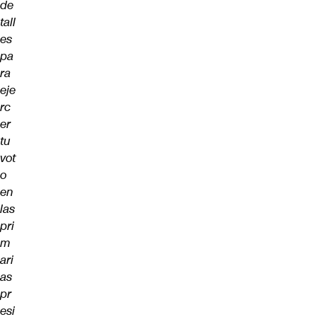
de
tall
es
pa
ra
eje
rc
er
tu
vot
o
en
las
pri
m
ari
as
pr
esi