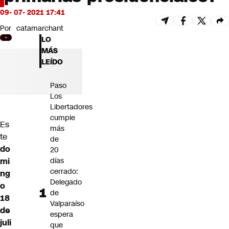
Futuro 360
09- 07- 2021 17:41
Opinión
Por
catamarchant
LO
MÁS
LEÍDO
Paso
Los
Libertadores
cumple
Es
más
te
de
do
20
mi
días
cerrado:
ng
Delegado
o
de
18
Valparaíso
de
espera
juli
que