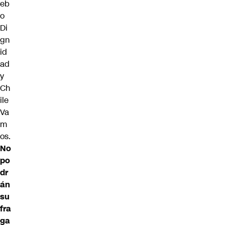
eb
o
Di
gn
id
ad
y
Ch
ile
Va
m
os.
No
po
dr
án
su
fra
ga