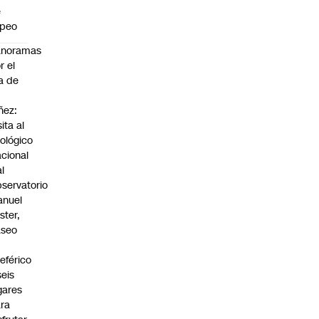
e
apeo
anoramas
r el
a de
ñez:
sita al
ológico
cional
al
servatorio
anuel
ster,
aseo
n
leférico
seis
gares
ra