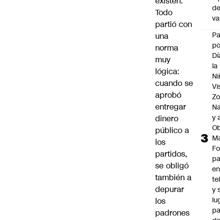
existen.
d
Todo
v
partió con
P
una
po
norma
Dí
muy
la
lógica:
Ni
cuando se
Vi
aprobó
Zo
entregar
Na
y 
dinero
Ob
público a
M
los
Fo
partidos,
p
se obligó
e
también a
te
depurar
y 
lu
los
pa
padrones