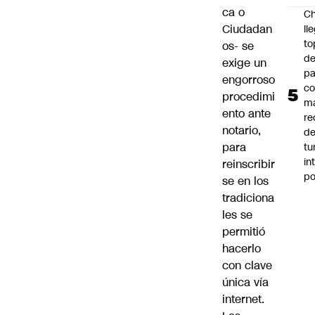
ca o
Ch
Ciudadan
ll
to
os- se
de
exige un
pa
engorroso
c
procedimi
m
ento ante
re
notario,
de
para
tu
in
reinscribir
p
se en los
tradiciona
les se
permitió
hacerlo
con clave
única vía
internet.