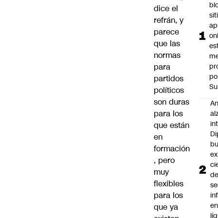
bl
dice el
si
refrán, y
ap
parece
on
que las
es
normas
me
para
pr
po
partidos
Su
políticos
son duras
An
para los
al
in
que están
Di
en
b
formación
ex
, pero
ci
muy
d
flexibles
se
para los
in
e
que ya
lí