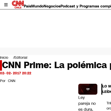
País
Mundo
Negocios
Podcast y Programas comp
País
Mundo
Inicio
Editorial
Negocios
CNN Prime: La polémica po
Deportes
Programas completos
02- 02- 2017 20:22
Cultura
Por
CNN
Servicios
LO 
Bits
LEÍD
CNN Data
Ley
CNN tiempo
pareja no
Tr
Futuro 360
or
es dura,
Opinión