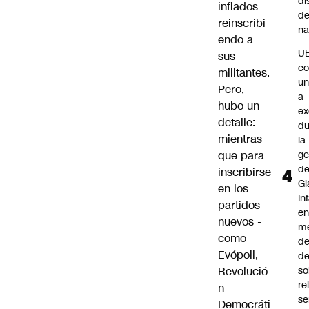
di
inflados
de
reinscribi
na
endo a
U
sus
co
militantes.
un
Pero,
a
hubo un
e
detalle:
du
mientras
la
que para
ge
d
inscribirse
Gi
en los
In
partidos
e
nuevos -
m
como
d
Evópoli,
de
Revolució
so
re
n
se
Democráti