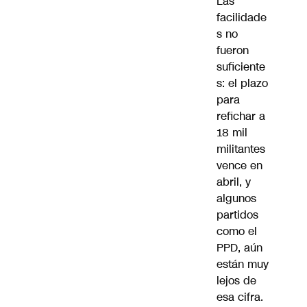
Las
facilidade
s no
fueron
suficiente
s: el plazo
para
refichar a
18 mil
militantes
vence en
abril, y
algunos
partidos
como el
PPD, aún
están muy
lejos de
esa cifra.