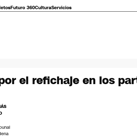
letos
Futuro 360
Cultura
Servicios
r el refichaje en los part
MÁS
O
ibunal
dena