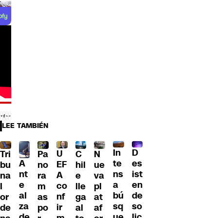
LEE TAMBIÉN
D
In
U
Tri
Pa
C
N
A
es
te
EF
bu
no
hil
ue
nt
ist
ns
A
na
ra
e
va
e
en
a
co
l
m
lle
pl
al
de
bú
nf
or
as
ga
at
za
so
sq
ir
de
po
al
af
de
lic
ue
m