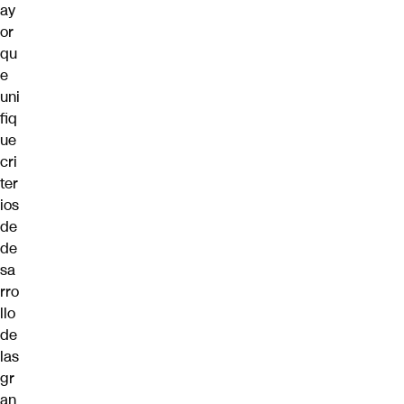
ay
or
qu
e
uni
fiq
ue
cri
ter
ios
de
de
sa
rro
llo
de
las
gr
an