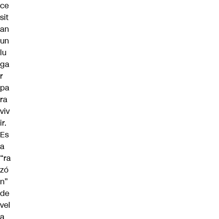
ce
sit
an
un
lu
ga
r
pa
ra
viv
ir.
Es
a
“ra
zó
n”
de
vel
a