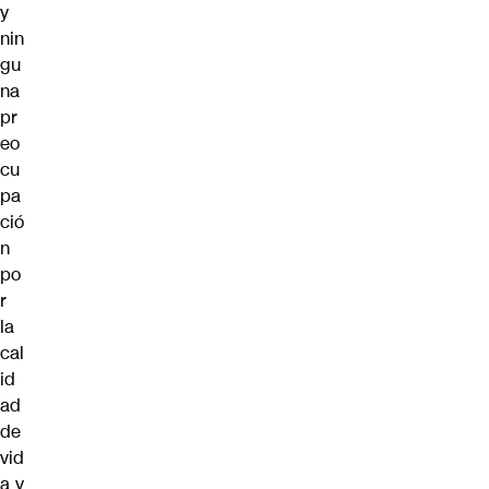
y
nin
gu
na
pr
eo
cu
pa
ció
n
po
r
la
cal
id
ad
de
vid
a y