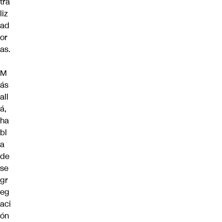
tra
liz
ad
or
as.
M
ás
all
á,
ha
bl
a
de
se
gr
eg
aci
ón