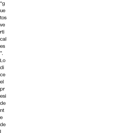
“g
ue
tos
ve
rti
cal
es
”.
Lo
di
ce
el
pr
esi
de
nt
e
de
l