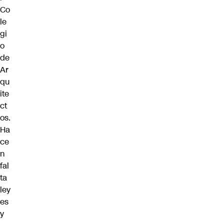
Co
le
gi
o
de
Ar
qu
ite
ct
os.
Ha
ce
n
fal
ta
ley
es
y