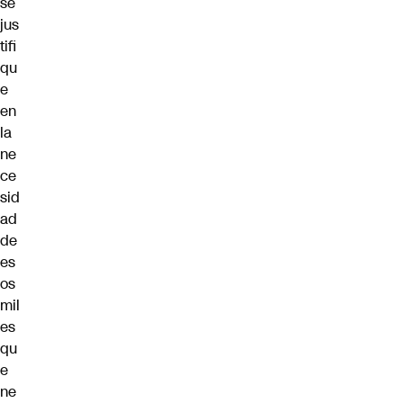
se
jus
tifi
qu
e
en
la
ne
ce
sid
ad
de
es
os
mil
es
qu
e
ne