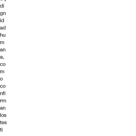
di
gn
id
ad
hu
m
an
a,
co
m
o
co
nfi
rm
an
los
tes
ti