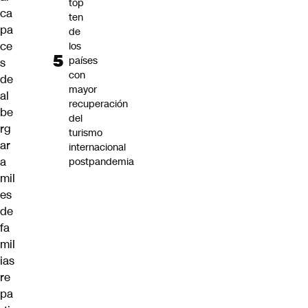
top
ca
ten
pa
de
ce
los
países
s
con
de
mayor
al
recuperación
be
del
rg
turismo
ar
internacional
a
postpandemia
mil
es
de
fa
mil
ias
re
pa