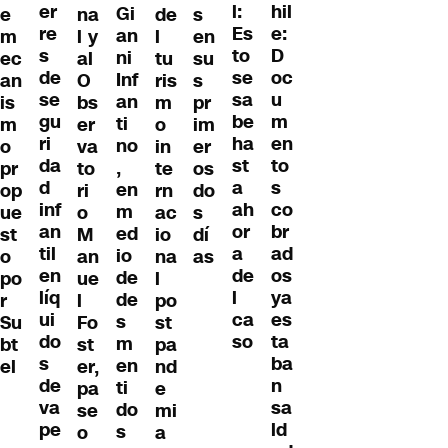
er
hil
l:
Gi
e
na
de
s
re
e:
Es
an
m
l y
l
en
s
D
to
ni
ec
al
tu
su
de
oc
se
Inf
an
O
ris
s
se
u
sa
an
is
bs
m
pr
gu
m
be
ti
m
er
o
im
ri
en
ha
no
o
va
in
er
da
to
st
,
pr
to
te
os
d
s
a
en
op
ri
rn
do
inf
co
ah
m
ue
o
ac
s
an
br
or
ed
st
M
io
dí
til
ad
a
io
o
an
na
as
en
os
de
de
po
ue
l
líq
ya
l
de
r
l
po
ui
es
ca
s
Su
Fo
st
do
ta
so
m
bt
st
pa
s
ba
en
el
er,
nd
de
n
ti
pa
e
va
sa
do
se
mi
pe
ld
s
o
a