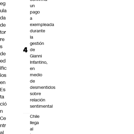
eg
un
ula
pago
da
a
de
exempleada
durante
tor
la
re
gestión
s
de
de
Gianni
ed
Infantino,
ific
en
ios
medio
de
en
desmentidos
Es
sobre
ta
relación
ció
sentimental
n
Chile
Ce
llega
ntr
al
al