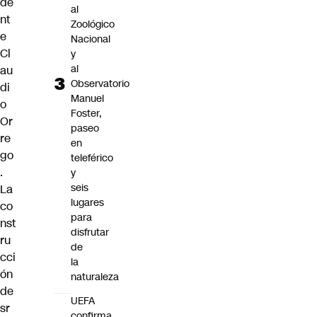
de
al
nt
Zoológico
e
Nacional
Cl
y
al
au
Observatorio
di
Manuel
o
Foster,
Or
paseo
re
en
go
teleférico
.
y
seis
La
lugares
co
para
nst
disfrutar
ru
de
cci
la
ón
naturaleza
de
UEFA
sr
confirma