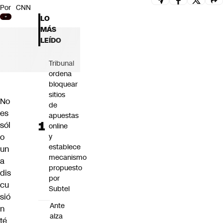
Por
CNN
Futuro 360
LO
Opinión
MÁS
LEÍDO
Tribunal
ordena
bloquear
sitios
No
de
es
apuestas
sól
online
o
y
establece
un
mecanismo
a
propuesto
dis
por
cu
Subtel
sió
Ante
n
alza
té