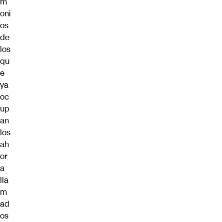
m
oni
os
de
los
qu
e
ya
oc
up
an
los
ah
or
a
lla
m
ad
os