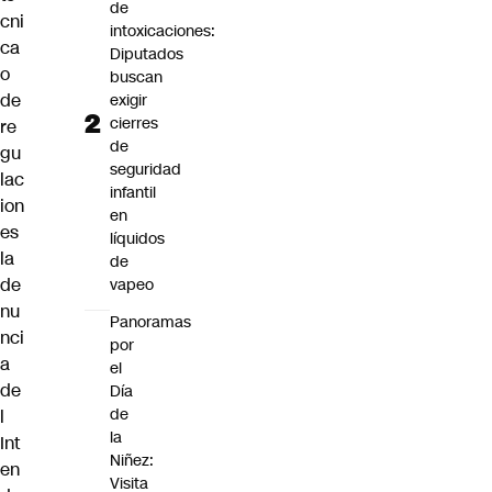
de
cni
intoxicaciones:
ca
Diputados
o
buscan
de
exigir
cierres
re
de
gu
seguridad
lac
infantil
ion
en
es
líquidos
la
de
de
vapeo
nu
Panoramas
nci
por
a
el
de
Día
de
l
la
Int
Niñez:
en
Visita