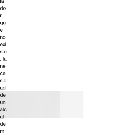
la
do
r
qu
e
no
exi
ste
, la
ne
ce
sid
ad
de
un
alc
al
de
m