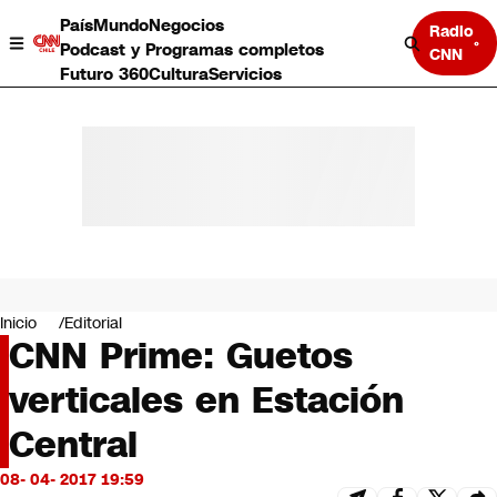
País
Mundo
Negocios
Radio
Podcast y Programas completos
CNN
Futuro 360
Cultura
Servicios
País
Mundo
Negocios
Inicio
Editorial
CNN Prime: Guetos
Deportes
Programas completos
verticales en Estación
Cultura
Servicios
Central
Bits
CNN Data
08- 04- 2017 19:59
CNN tiempo