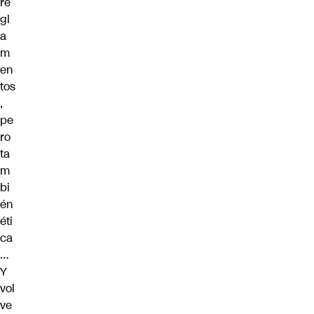
re
gl
a
m
en
tos
,
pe
ro
ta
m
bi
én
éti
ca
…
Y
vol
ve