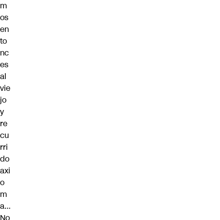
m
os
en
to
nc
es
al
vie
jo
y
re
cu
rri
do
axi
o
m
a…
No