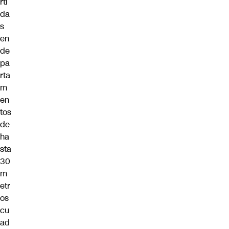
rti
da
s
en
de
pa
rta
m
en
tos
de
ha
sta
30
m
etr
os
cu
ad