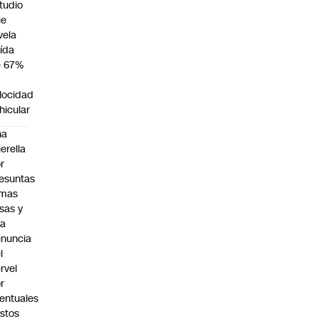
tudio
ue
vela
ída
e 67%
n
locidad
hicular
na
erella
r
esuntas
rmas
lsas y
na
nuncia
l
rvel
r
entuales
stos