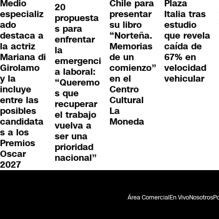
Medio
Chile para
Plaza
20
especializ
presentar
Italia tras
propuesta
ado
su libro
estudio
s para
destaca a
“Norteña.
que revela
enfrentar
la actriz
Memorias
caída de
la
Mariana di
de un
67% en
emergenci
Girolamo
comienzo”
velocidad
a laboral:
y la
en el
vehicular
“Queremo
incluye
Centro
s que
entre las
Cultural
recuperar
posibles
La
el trabajo
candidata
Moneda
vuelva a
s a los
ser una
Premios
prioridad
Oscar
nacional”
2027
Área Comercial
En Vivo
Nosotros
Po