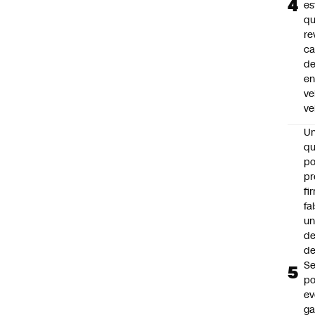
es
q
re
ca
d
e
ve
ve
U
qu
po
pr
fi
fa
u
de
de
Se
po
ev
ga