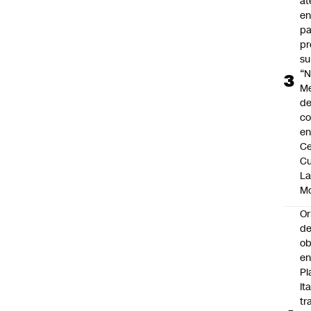
at
en
pa
pr
su
“N
M
de
co
en
Ce
Cu
L
M
Or
de
ob
e
Pl
Ita
tr