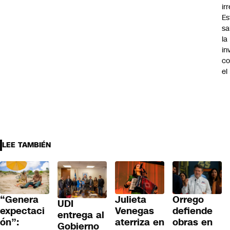
ir
Es
sa
la
in
co
el
LEE TAMBIÉN
“Genera
Julieta
Orrego
UDI
expectaci
Venegas
defiende
entrega al
ón”:
aterriza en
obras en
Gobierno