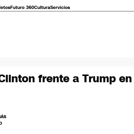
letos
Futuro 360
Cultura
Servicios
Clinton frente a Trump en
MÁS
O