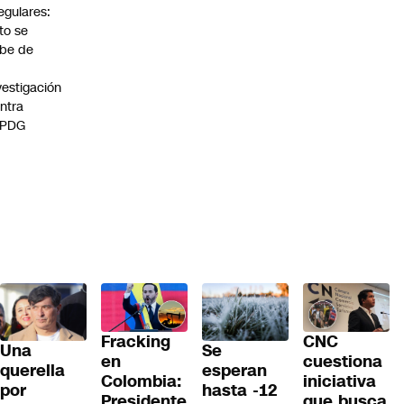
regulares:
to se
be de
vestigación
ntra
 PDG
Fracking
CNC
Una
Se
en
cuestiona
querella
esperan
Colombia:
iniciativa
por
hasta -12
Presidente
que busca