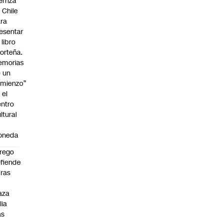
erriza
 Chile
ra
esentar
 libro
orteña.
emorias
 un
mienzo”
 el
ntro
ltural
a
oneda
rego
fiende
ras
n
aza
lia
as