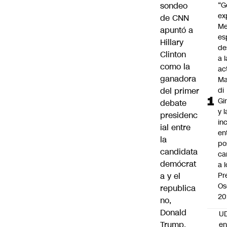
sondeo
“G
ex
de CNN
Me
apuntó a
es
Hillary
de
Clinton
a l
como la
ac
ganadora
Ma
del primer
di
Gi
debate
y l
presidenc
in
ial entre
en
la
po
candidata
ca
demócrat
a 
a y el
Pr
Os
republica
20
no,
Donald
UD
Trump.
en