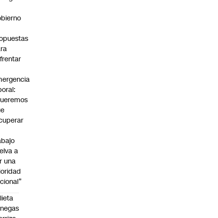
bierno
0
opuestas
ra
frentar
ergencia
boral:
Queremos
ue
cuperar
abajo
elva a
r una
ioridad
cional”
lieta
enegas