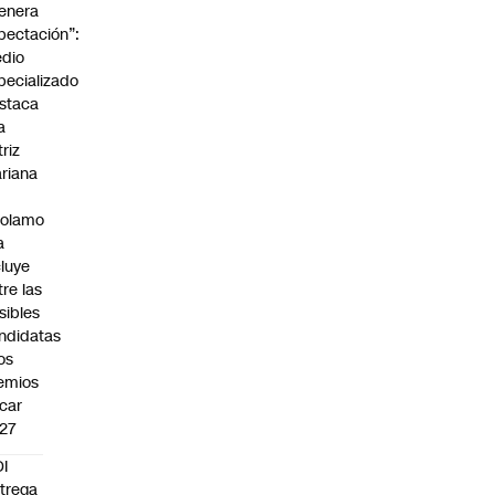
enera
pectación”:
dio
pecializado
staca
a
triz
riana
rolamo
a
cluye
tre las
sibles
ndidatas
los
emios
car
27
I
trega