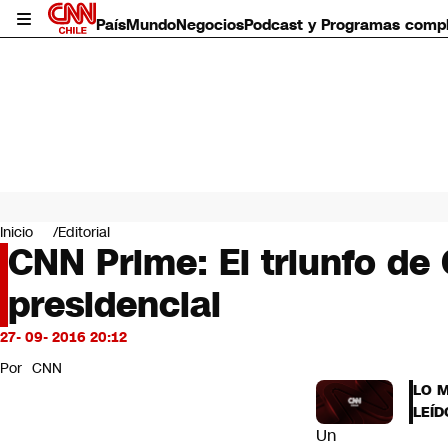
País
Mundo
Negocios
Podcast y Programas comp
País
Mundo
Inicio
Editorial
Negocios
CNN Prime: El triunfo de 
Deportes
presidencial
Programas completos
Cultura
Servicios
27- 09- 2016 20:12
Bits
Por
CNN
CNN Data
LO 
CNN tiempo
LEÍD
Futuro 360
Un
Opinión