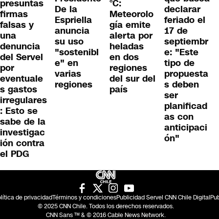
presuntas
°C:
De la
declarar
firmas
Meteorolo
Espriella
feriado el
falsas y
gía emite
anuncia
17 de
una
alerta por
su uso
septiembr
denuncia
heladas
"sostenibl
e: "Este
del Servel
en dos
e" en
tipo de
por
regiones
varias
propuesta
eventuale
del sur del
regiones
s deben
s gastos
país
ser
irregulares
planificad
: Esto se
as con
sabe de la
anticipaci
investigac
ón"
ión contra
el PDG
lítica de privacidad
Términos y condiciones
Publicidad Servel CNN Chile Digital
Pub
© 2025 CNN Chile. Todos los derechos reservados.
CNN Sans ™ & © 2016 Cable News Network.