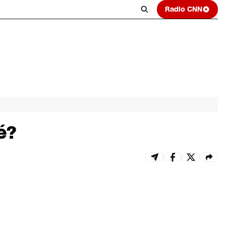
Radio CNN
é?