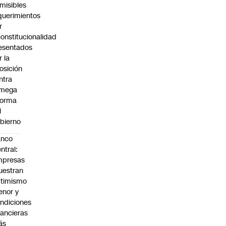
misibles
querimientos
r
constitucionalidad
esentados
r la
osición
ntra
 mega
forma
l
bierno
anco
ntral:
mpresas
estran
timismo
nor y
ndiciones
nancieras
ás