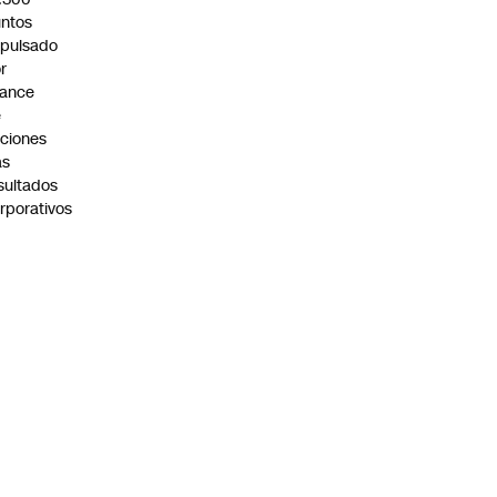
ntos
pulsado
r
vance
e
ciones
as
sultados
rporativos