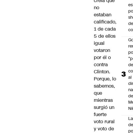
creía que
es
no
po
estaban
s
calificado,
d
1 de cada
co
5 de ellos
Go
igual
r
votaron
po
por él o
“p
contra
d
co
Clinton.
al
Porque, lo
di
sabemos,
na
que
d
mientras
Me
surgió un
Ni
fuerte
L
voto rural
de
y voto de
po