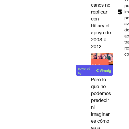
canos no
pu
replicar
im
po
con
a
Hillary el
d
apoyo de
ac
2008 o
tr
2012.
re
co
Lea el
powered
artículo
by
Pero lo
que no
podemos
predecir
ni
imaginar
es cómo
va a