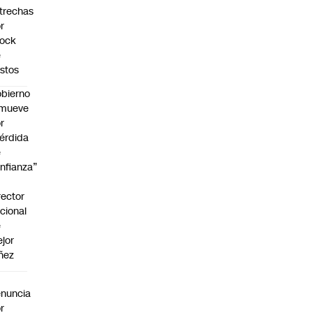
trechas
r
hock
e
stos
bierno
emueve
r
érdida
e
nfianza”
rector
cional
e
jor
ñez
a
nuncia
r