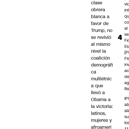
clase
vi
obrera
in
blanca a
q
c
favor de
al
Trump, no
se
se revivió
Fi
al mismo
Es
nivel la
(P
coalición
Fi
demográfi
in
ac
ca
d
multiétnic
ag
a que
fí
llevó a
IP
Obama a
ab
la victoria:
al
latinos,
su
mujeres y
lo
afroameri
11