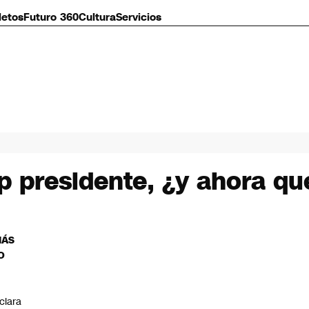
letos
Futuro 360
Cultura
Servicios
 presidente, ¿y ahora qu
MÁS
O
C
clara