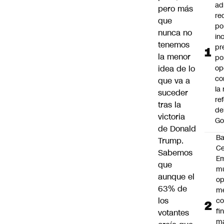
ad
pero más
re
que
po
nunca no
in
tenemos
pr
la menor
po
idea de lo
op
co
que va a
la
suceder
re
tras la
de
victoria
Go
de Donald
B
Trump.
Ce
Sabemos
E
que
mu
aunque el
op
63% de
me
los
co
fi
votantes
m