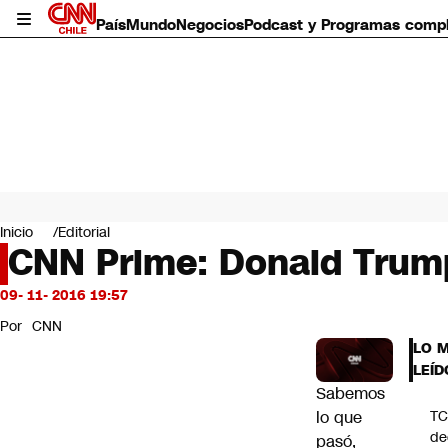
País
Mundo
Negocios
Podcast y Programas comp
País
Mundo
Inicio
Editorial
Negocios
CNN Prime: Donald Trump
Deportes
Programas completos
09- 11- 2016 19:57
Cultura
Por
CNN
Servicios
LO 
Bits
LEÍD
CNN Data
Sabemos
CNN tiempo
lo que
T
Futuro 360
de
pasó,
Opinión