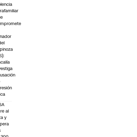
olencia
trafamiliar
ue
ompromete
nador
del
pinoza
S):
scalía
vestiga
usación
e
resión
sica
SA
re al
za y
pera
s
.300