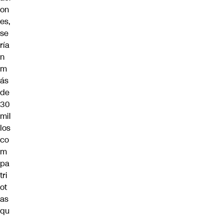
on
es,
se
ría
n
m
ás
de
30
mil
los
co
m
pa
tri
ot
as
qu