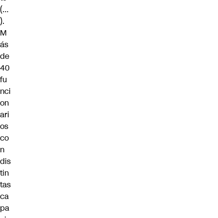
(…
).
M
ás
de
40
fu
nci
on
ari
os
co
n
dis
tin
tas
ca
pa