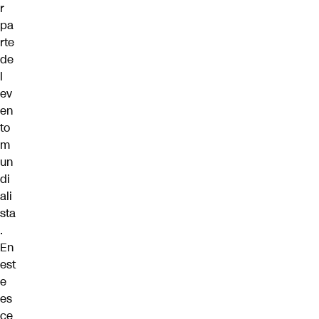
r
pa
rte
de
l
ev
en
to
m
un
di
ali
sta
.
En
est
e
es
ce