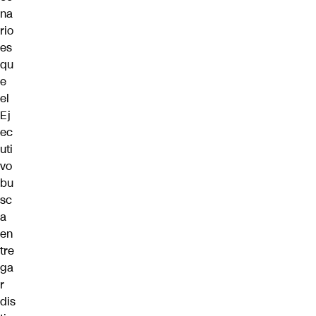
na
rio
es
qu
e
el
Ej
ec
uti
vo
bu
sc
a
en
tre
ga
r
dis