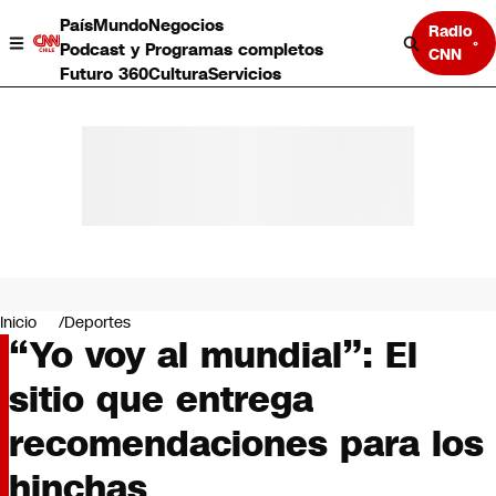
País
Mundo
Negocios
Radio
Podcast y Programas completos
CNN
Futuro 360
Cultura
Servicios
País
Mundo
Negocios
Inicio
Deportes
“Yo voy al mundial”: El
Deportes
Programas completos
sitio que entrega
Cultura
Servicios
recomendaciones para los
Bits
CNN Data
hinchas
CNN tiempo