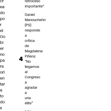
cr
retroceso
importante"
ea
do
Daniel
po
Manouchehri
r
(PS)
el
responde
a
Go
crítica
bi
de
er
Magdalena
no
Piñera:
pa
“No
ra
llegamos
ori
al
Congreso
en
a
tar
agradar
a
a
to
una
do
élite”
s