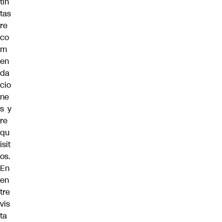
tin
tas
re
co
m
en
da
cio
ne
s y
re
qu
isit
os.
En
en
tre
vis
ta