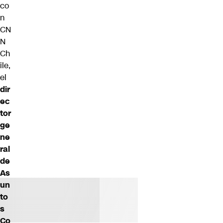
co
n
CN
N
Ch
ile,
el
dir
ec
tor
ge
ne
ral
de
As
un
to
s
Co