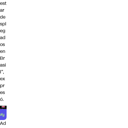
est
ar
de
spl
eg
ad
os
en
Br
asi
l”,
ex
pr
es
ó.
Ad