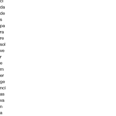
ci
da
de
s
pa
ra
re
sol
ve
r
e
m
er
ge
nci
as
va
n
a