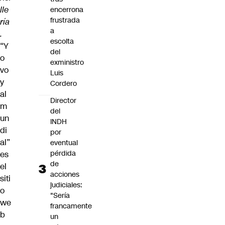
lle
encerrona
frustrada
ría
a
.
escolta
“Y
del
o
exministro
vo
Luis
y
Cordero
al
Director
m
del
un
INDH
di
por
al”
eventual
pérdida
es
de
el
acciones
siti
judiciales:
o
"Sería
we
francamente
b
un