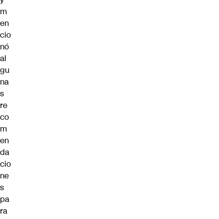
m
en
cio
nó
al
gu
na
s
re
co
m
en
da
cio
ne
s
pa
ra