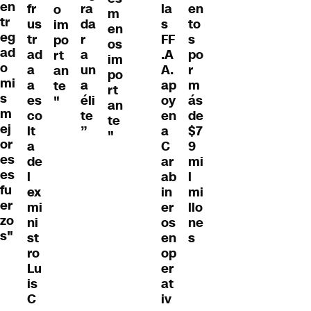
en
fr
ra
la
en
o
m
tr
us
da
s
to
im
en
eg
tr
r
FF
s
po
os
ad
ad
a
.A
po
rt
im
o
a
un
A.
r
an
po
mi
a
a
ap
m
te
rt
s
es
éli
oy
ás
"
an
m
co
te
en
de
te
ej
lt
”
a
$7
"
or
a
C
9
es
de
ar
mi
es
l
ab
l
fu
ex
in
mi
er
mi
er
llo
zo
ni
os
ne
s"
st
en
s
ro
op
Lu
er
is
at
C
iv