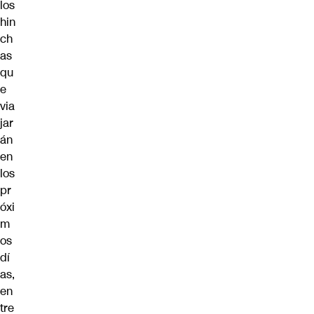
los
hin
ch
as
qu
e
via
jar
án
en
los
pr
óxi
m
os
dí
as,
en
tre