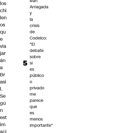
Iván
los
Arriagada
chi
y
len
la
os
crisis
qu
de
Codelco:
e
"El
via
debate
jar
sobre
án
si
a
es
Br
público
asi
o
privado
l.
me
Se
parece
gú
que
n
es
est
menos
im
importante"
aci