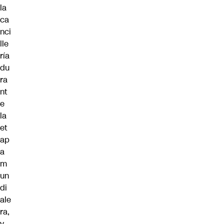
la
ca
nci
lle
ría
du
ra
nt
e
la
et
ap
a
m
un
di
ale
ra,
y