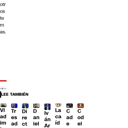
otr
os
te
m
as.
LEE TAMBIÉN
Vl
La
Tr
D
C
C
Di
Iv
ad
ca
es
an
ad
od
re
án
im
íd
ad
iel
e
el
ct
Ar