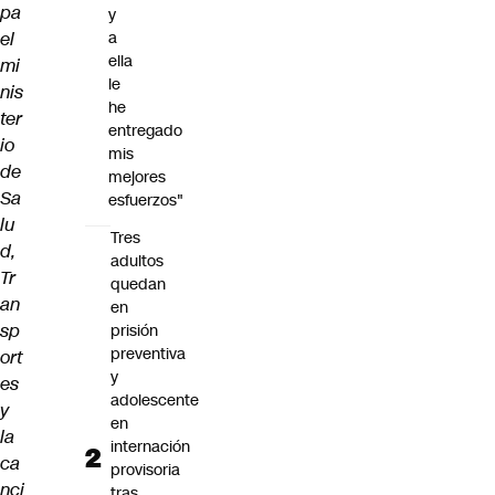
pa
y
el
a
ella
mi
le
nis
he
ter
entregado
io
mis
de
mejores
Sa
esfuerzos"
lu
Tres
d,
adultos
Tr
quedan
an
en
sp
prisión
preventiva
ort
y
es
adolescente
y
en
la
internación
ca
provisoria
nci
tras