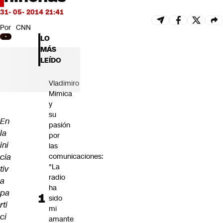
Futuro 360
31- 05- 2014 21:41
Opinión
Por
CNN
LO
MÁS
LEÍDO
Vladimiro
Mimica
y
su
En
pasión
la
por
ini
las
cia
comunicaciones:
"La
tiv
radio
a
ha
pa
sido
rti
mi
ci
amante