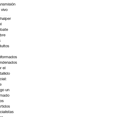
ansmisión
 vivo
halper
el
ebate
bre
s
dultos
iformados
ondenados
r el
tallido
cial:
e
go un
amado
los
rtidos
icialistas