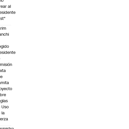
no
rear al
esidente
st"
rim
anchi
egido
esidente
e
misión
xta
ue
amita
oyecto
bre
glas
 Uso
 la
erza
ministro