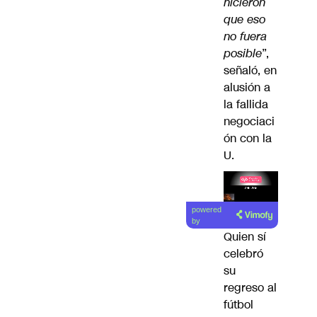
hicieron
que eso
no fuera
posible
”,
señaló, en
alusión a
la fallida
negociaci
ón con la
U.
Lea el
powered
artículo
by
Quien sí
celebró
su
regreso al
fútbol