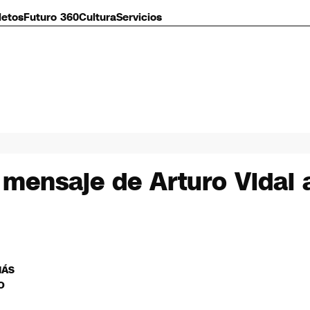
letos
Futuro 360
Cultura
Servicios
l mensaje de Arturo Vidal 
MÁS
O