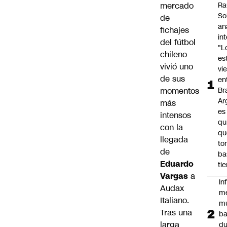
mercado
Ra
So
de
an
fichajes
in
del fútbol
"L
chileno
es
vivió uno
vi
de sus
en
momentos
Bra
Ar
más
es
intensos
qu
con la
qu
llegada
to
de
ba
Eduardo
ti
Vargas
a
In
Audax
m
Italiano
.
m
Tras una
ba
larga
du