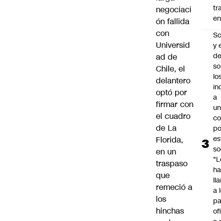
tr
negociaci
en
ón fallida
con
Sc
Universid
y 
d
ad de
so
Chile
, el
lo
delantero
in
optó por
a
firmar con
un
el cuadro
c
de La
po
es
Florida,
so
en un
"L
traspaso
ha
que
ll
remeció a
a 
los
pa
hinchas
of