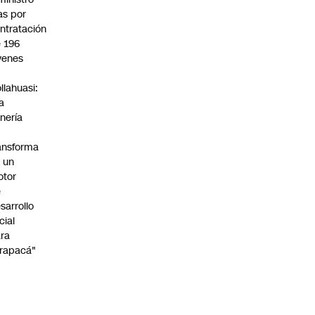
s por
ntratación
 196
venes
n
llahuasi:
a
nería
ansforma
 un
otor
e
sarrollo
cial
ra
rapacá"