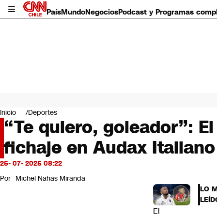
País
Mundo
Negocios
Podcast y Programas comp
País
Mundo
Inicio
Deportes
Negocios
“Te quiero, goleador”: E
Deportes
fichaje en Audax Italiano
Programas completos
Cultura
Servicios
25- 07- 2025 08:22
Bits
Por
Michel Nahas Miranda
CNN Data
LO 
CNN tiempo
LEÍD
Futuro 360
El
Opinión