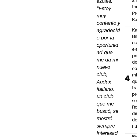
a 
azules.
to
“
Estoy
Pr
muy
Ka
contento y
agradecid
Ka
Bi
o por la
es
oportunid
el
ad que
pr
me da mi
d
nuevo
co
club,
mi
Audax
q
tr
Italiano,
pr
un club
so
que me
Re
buscó, se
de
mostró
de
siempre
Fu
interesad
Bi