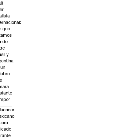
úl
hr,
alista
ternacional:
o que
tamos
endo
tre
sil y
gentina
 un
iebre
e
mará
stante
empo"
fluencer
exicano
uere
leado
rante