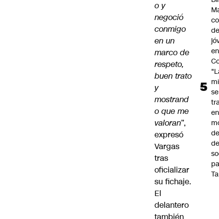
o y
Ma
negoció
co
conmigo
de
en un
jó
e
marco de
Co
respeto,
"L
buen trato
mi
y
se
mostrand
tr
o que me
en
valoran
”,
m
d
expresó
de
Vargas
so
tras
pa
oficializar
Ta
su fichaje.
El
delantero
también