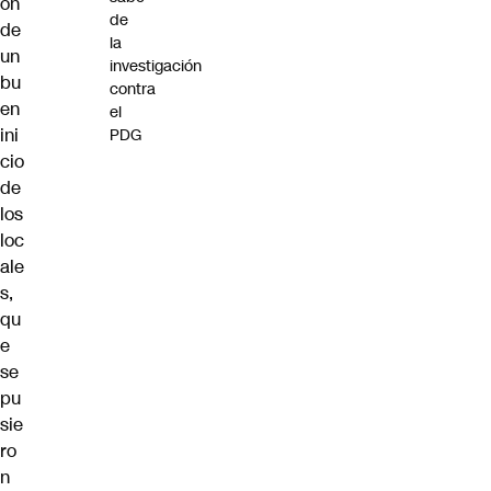
on
de
de
la
un
investigación
bu
contra
en
el
ini
PDG
cio
de
los
loc
ale
s,
qu
e
se
pu
sie
ro
n