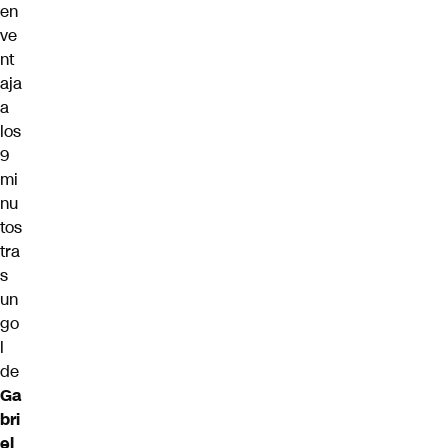
en
ve
nt
aja
a
los
9
mi
nu
tos
tra
s
un
go
l
de
Ga
bri
el