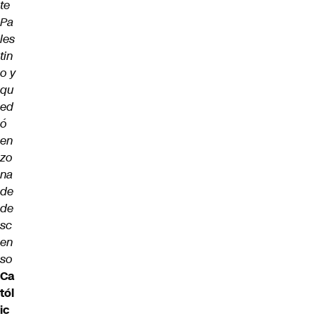
te
Pa
les
tin
o y
qu
ed
ó
en
zo
na
de
de
sc
en
so
Ca
tól
ic