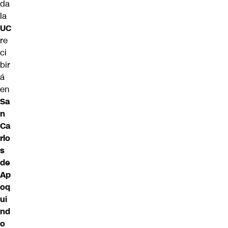
da
la
UC
re
ci
bir
á
en
Sa
n
Ca
rlo
s
de
Ap
oq
ui
nd
o