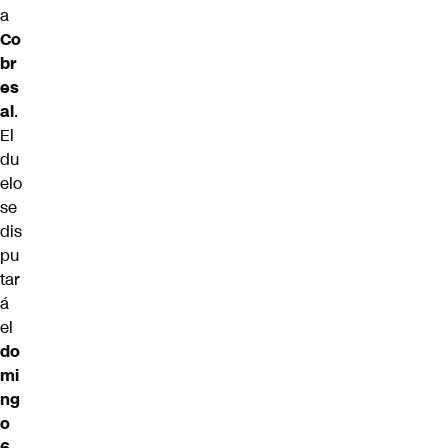
a
Co
br
es
al
.
El
du
elo
se
dis
pu
tar
á
el
do
mi
ng
o
6