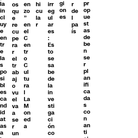
gi
pr
la
en
hi
irr
r
os
on
op
in
zo
cu
eg
de
qu
es
ue
cl
”
la
ul
l
e
st
uy
en
r
ar
pa
re
as
e
el
es
ís
cu
de
en
C
:
pe
be
tr
en
Es
ra
n
e
tr
to
r
se
la
o
se
el
r
s
C
sa
tr
pl
po
ul
be
ab
an
si
tu
de
aj
ifi
bl
ra
la
o
ca
es
l
in
vu
da
ca
La
ve
el
s
nd
M
sti
va
co
id
on
ga
a
n
at
ed
ci
se
an
as
a
ón
r
ti
a
co
un