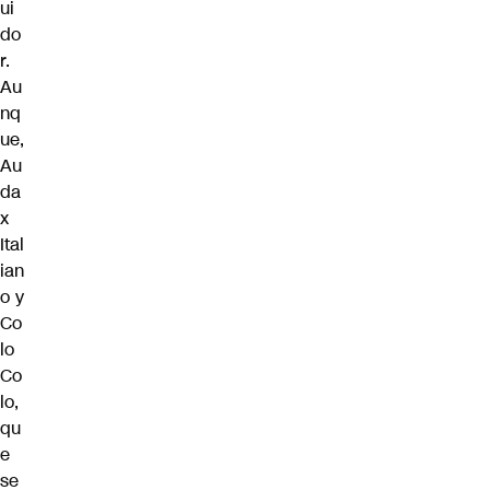
ui
do
r.
Au
nq
ue,
Au
da
x
Ital
ian
o y
Co
lo
Co
lo,
qu
e
se