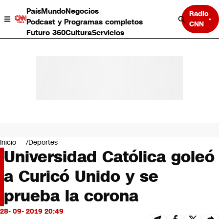
País
Mundo
Negocios
Radio
Podcast y Programas completos
CNN
Futuro 360
Cultura
Servicios
País
Mundo
Negocios
Inicio
Deportes
Universidad Católica goleó
Deportes
Programas completos
a Curicó Unido y se
Cultura
Servicios
prueba la corona
Bits
CNN Data
28- 09- 2019 20:49
CNN tiempo