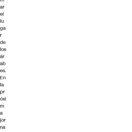
ar
el
lu
ga
r
de
los
ár
ab
es.
En
la
pr
óxi
m
a
jor
na