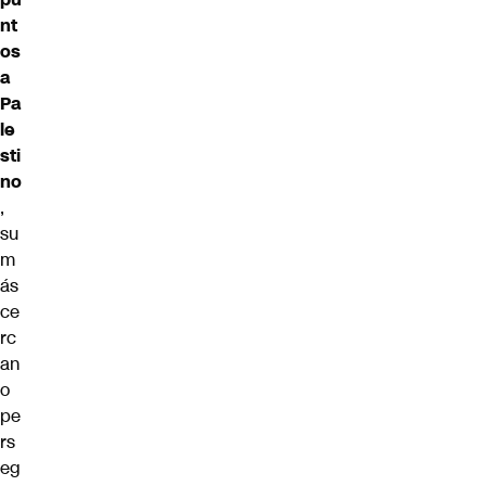
nt
os
a
Pa
le
sti
no
,
su
m
ás
ce
rc
an
o
pe
rs
eg