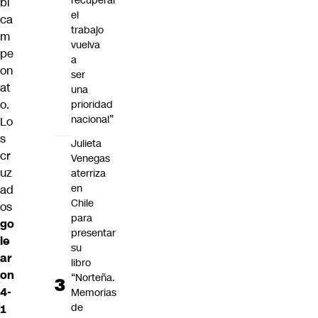
recuperar
bi
el
ca
trabajo
m
vuelva
pe
a
on
ser
at
una
o.
prioridad
nacional”
Lo
s
Julieta
cr
Venegas
uz
aterriza
en
ad
Chile
os
para
go
presentar
le
su
ar
libro
on
“Norteña.
4-
Memorias
de
1