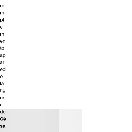
co
m
pl
e
m
en
to
ap
ar
eci
ó
la
fig
ur
a
de
Cé
sa