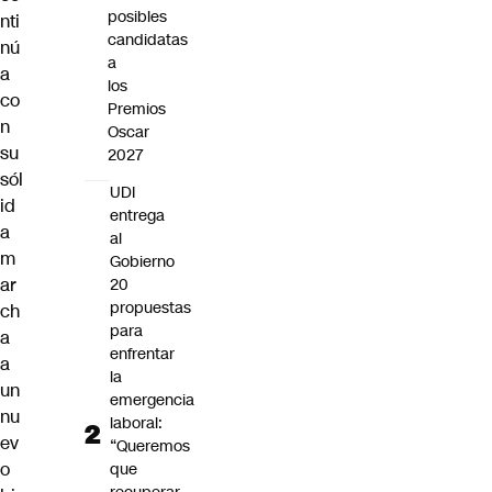
posibles
nti
candidatas
nú
a
a
los
co
Premios
n
Oscar
su
2027
sól
UDI
id
entrega
a
al
m
Gobierno
ar
20
propuestas
ch
para
a
enfrentar
a
la
un
emergencia
nu
laboral:
ev
“Queremos
o
que