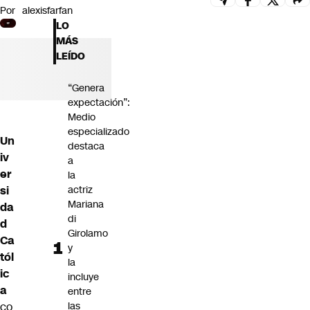
Por
alexisfarfan
Futuro 360
LO
Opinión
MÁS
LEÍDO
“Genera
expectación”:
Medio
especializado
Un
destaca
iv
a
er
la
si
actriz
Mariana
da
di
d
Girolamo
Ca
y
tól
la
ic
incluye
a
entre
co
las