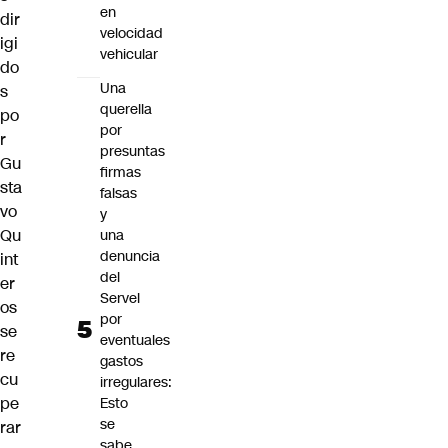
en
dir
velocidad
igi
vehicular
do
Una
s
querella
po
por
r
presuntas
Gu
firmas
sta
falsas
vo
y
Qu
una
denuncia
int
del
er
Servel
os
por
se
eventuales
re
gastos
cu
irregulares:
pe
Esto
se
rar
sabe