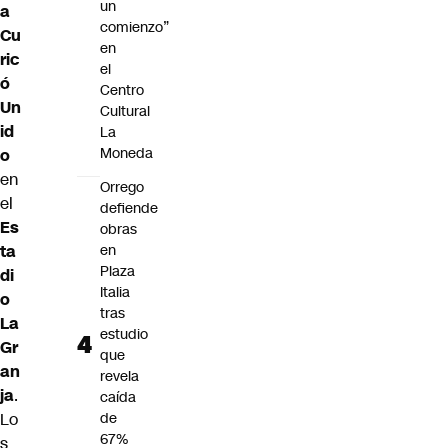
un
a
comienzo”
Cu
en
ric
el
ó
Centro
Un
Cultural
id
La
Moneda
o
en
Orrego
el
defiende
Es
obras
ta
en
Plaza
di
Italia
o
tras
La
estudio
Gr
que
an
revela
ja
.
caída
Lo
de
67%
s