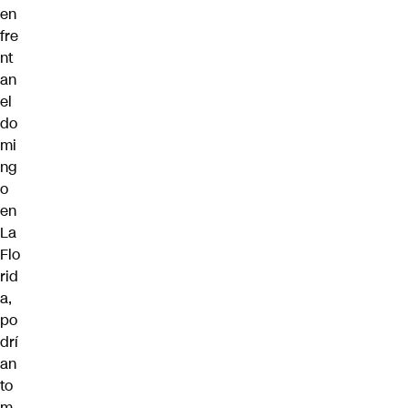
en
fre
nt
an
el
do
mi
ng
o
en
La
Flo
rid
a,
po
drí
an
to
m