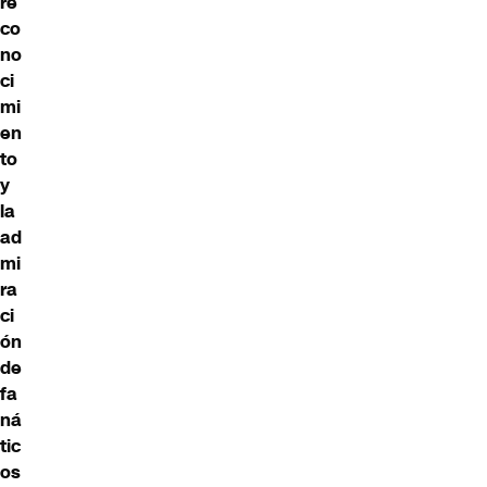
re
co
no
ci
mi
en
to
y
la
ad
mi
ra
ci
ón
de
fa
ná
tic
os