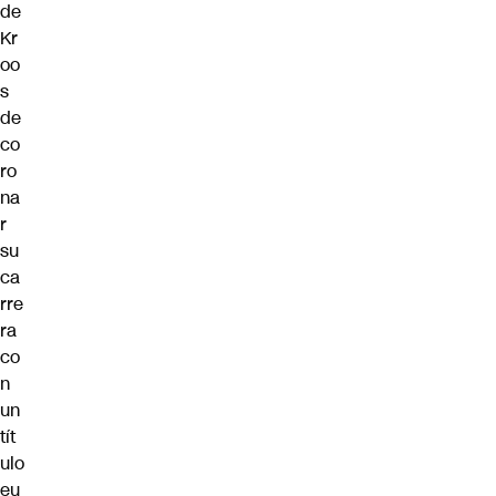
de
Kr
oo
s
de
co
ro
na
r
su
ca
rre
ra
co
n
un
tít
ulo
eu