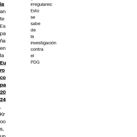
ia
irregulares:
Esto
an
se
te
sabe
Es
de
pa
la
ña
investigación
en
contra
la
el
PDG
Eu
ro
co
pa
20
24
.
Kr
oo
s,
un