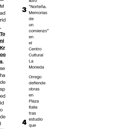
libro
M
“Norteña.
Memorias
ad
de
rid
un
,
comienzo”
To
en
ni
el
Kr
Centro
oo
Cultural
La
s
,
Moneda
se
ha
Orrego
de
defiende
sp
obras
en
ed
Plaza
id
Italia
o
tras
de
estudio
l
que