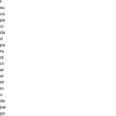
r
su
ca
pa
ci
da
d
pa
ra
di
ct
ar
el
rit
m
o
de
jue
go