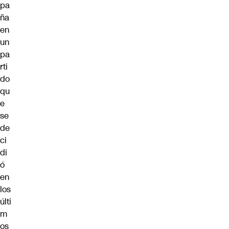
pa
ña
en
un
pa
rti
do
qu
e
se
de
ci
di
ó
en
los
últi
m
os