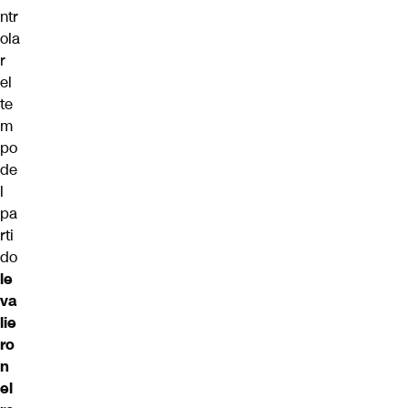
ntr
ola
r
el
te
m
po
de
l
pa
rti
do
le
va
lie
ro
n
el