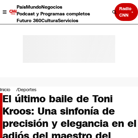
País
Mundo
Negocios
Radio
Podcast y Programas completos
CNN
Futuro 360
Cultura
Servicios
País
Mundo
Negocios
Inicio
Deportes
El último baile de Toni
Deportes
Programas completos
Kroos: Una sinfonía de
Cultura
Servicios
precisión y elegancia en el
Bits
CNN Data
adiós del maestro del
CNN tiempo