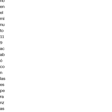
no
en
el
mi
nu
to
11
9
ac
ab
ó
co
n
las
es
pe
ra
nz
as