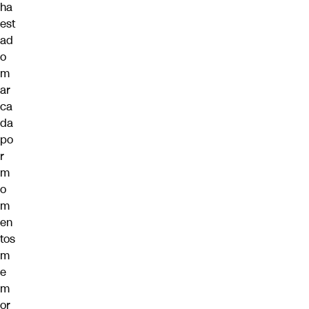
ha
est
ad
o
m
ar
ca
da
po
r
m
o
m
en
tos
m
e
m
or