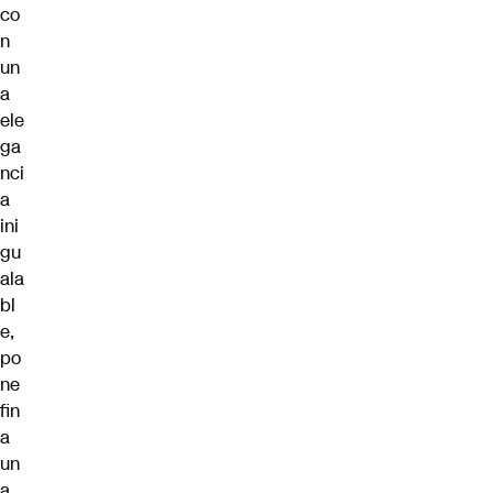
co
n
un
a
ele
ga
nci
a
ini
gu
ala
bl
e,
po
ne
fin
a
un
a