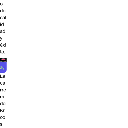
o
de
cal
id
ad
y
éxi
to.
La
ca
rre
ra
de
Kr
oo
s