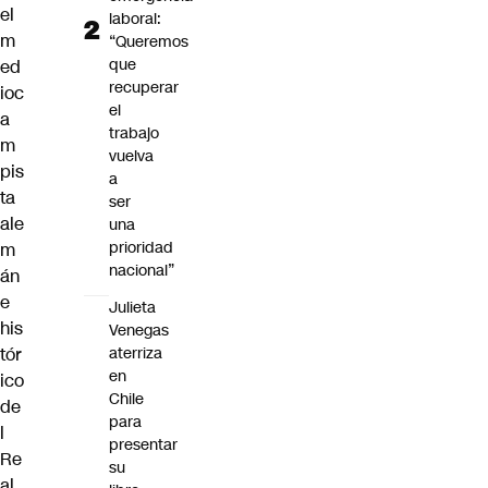
el
laboral:
m
“Queremos
que
ed
recuperar
ioc
el
a
trabajo
m
vuelva
pis
a
ta
ser
ale
una
prioridad
m
nacional”
án
e
Julieta
his
Venegas
aterriza
tór
en
ico
Chile
de
para
l
presentar
Re
su
al