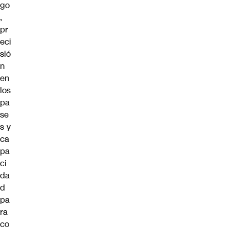
go
,
pr
eci
sió
n
en
los
pa
se
s y
ca
pa
ci
da
d
pa
ra
co