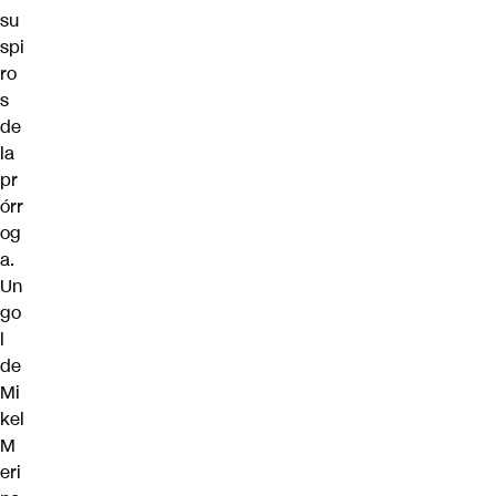
su
spi
ro
s
de
la
pr
órr
og
a.
Un
go
l
de
Mi
kel
M
eri