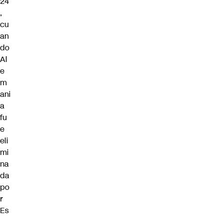
24
,
cu
an
do
Al
e
m
ani
a
fu
e
eli
mi
na
da
po
r
Es