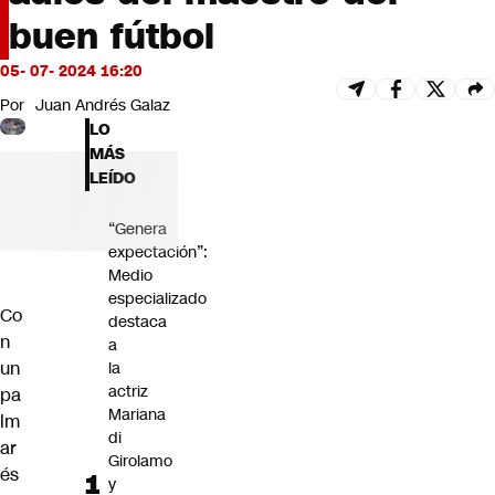
Futuro 360
buen fútbol
Opinión
05- 07- 2024 16:20
Por
Juan Andrés Galaz
LO
MÁS
LEÍDO
“Genera
expectación”:
Medio
especializado
Co
destaca
n
a
un
la
actriz
pa
Mariana
lm
di
ar
Girolamo
és
y