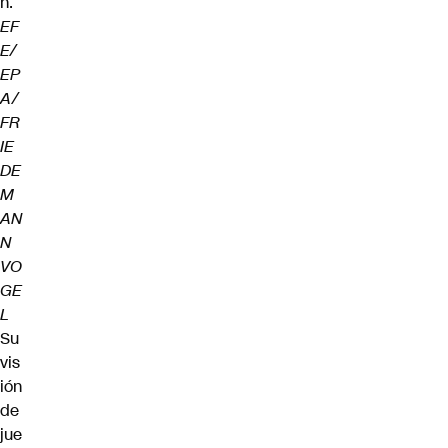
n.
EF
E/
EP
A/
FR
IE
DE
M
AN
N
VO
GE
L
Su
vis
ión
de
jue