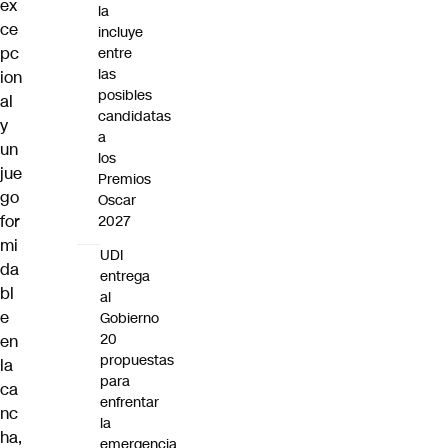
ex
la
ce
incluye
pc
entre
las
ion
posibles
al
candidatas
y
a
un
los
jue
Premios
go
Oscar
for
2027
mi
UDI
da
entrega
bl
al
e
Gobierno
20
en
propuestas
la
para
ca
enfrentar
nc
la
ha,
emergencia