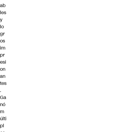
ab
les
y
lo
gr
os
im
pr
esi
on
an
tes
.
Ga
nó
m
últi
pl