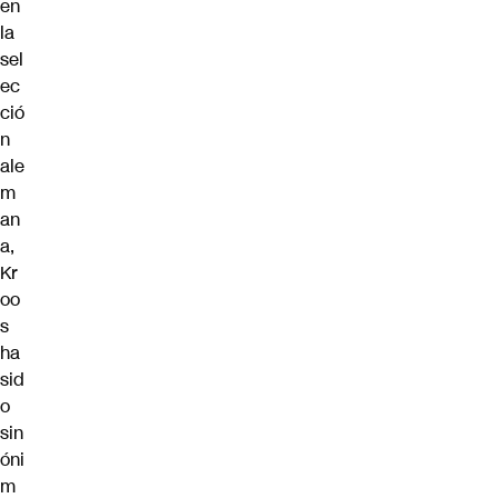
en
la
sel
ec
ció
n
ale
m
an
a,
Kr
oo
s
ha
sid
o
sin
óni
m