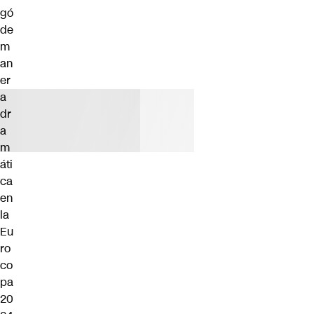
gó
de
m
an
er
a
dr
a
m
áti
ca
en
la
Eu
ro
co
pa
20