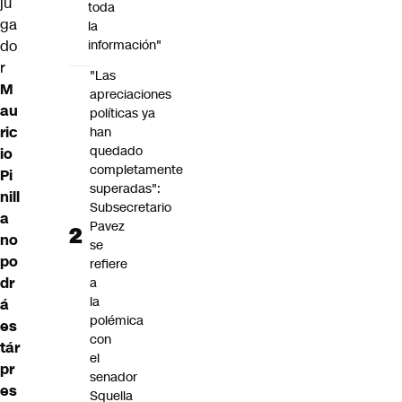
ju
toda
ga
la
do
información"
r
"Las
M
apreciaciones
au
políticas ya
ric
han
quedado
io
completamente
Pi
superadas":
nill
Subsecretario
a
Pavez
no
se
po
refiere
dr
a
la
á
polémica
es
con
tár
el
pr
senador
es
Squella