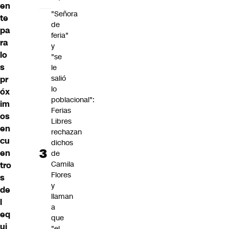
en
"Señora
te
de
pa
feria"
ra
y
lo
"se
s
le
salió
pr
lo
óx
poblacional":
im
Ferias
os
Libres
en
rechazan
cu
dichos
en
de
Camila
tro
Flores
s
y
de
llaman
l
a
eq
que
ui
"el