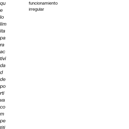
qu
funcionamiento
irregular
e
lo
lim
ita
pa
ra
ac
tivi
da
d
de
po
rti
va
co
m
pe
titi