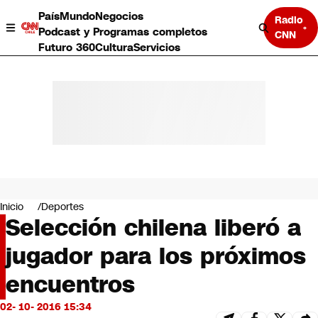
País
Mundo
Negocios
Radio
Podcast y Programas completos
CNN
Futuro 360
Cultura
Servicios
País
Mundo
Negocios
Inicio
Deportes
Selección chilena liberó a
Deportes
Programas completos
jugador para los próximos
Cultura
Servicios
encuentros
Bits
CNN Data
02- 10- 2016 15:34
CNN tiempo