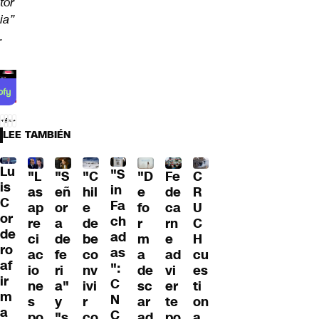
tor
ia”
.
LEE TAMBIÉN
Lu
"S
"L
"S
"C
"D
Fe
C
is
in
as
eñ
hil
e
de
R
C
Fa
ap
or
e
fo
ca
U
or
ch
re
a
de
r
rn
C
de
ad
ci
de
be
m
e
H
ro
as
ac
fe
co
a
ad
cu
af
":
io
ri
nv
de
vi
es
ir
C
ne
a"
ivi
sc
er
ti
m
N
s
y
r
ar
te
on
a
C
po
"s
co
ad
po
a