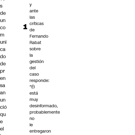
y
s
ante
de
las
un
críticas
co
de
m
Fernando
uni
Rabat
ca
sobre
la
do
gestión
de
del
pr
caso
en
responde:
sa
"Él
an
está
un
muy
desinformado,
ció
probablemente
qu
no
e
le
el
entregaron