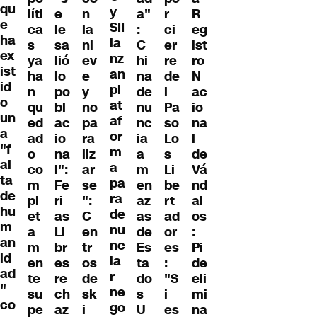
qu
y
líti
e
n
a"
r
R
e
SII
ca
le
la
:
ci
eg
ha
la
s
sa
ni
C
er
ist
ex
nz
ya
lió
ev
hi
re
ro
ist
an
ha
lo
e
na
de
N
id
pl
n
po
y
de
l
ac
o
at
qu
bl
no
nu
Pa
io
un
af
ed
ac
pa
nc
so
na
a
or
ad
io
ra
ia
Lo
l
"f
m
o
na
liz
a
s
de
al
a
co
l":
ar
m
Li
Vá
ta
pa
m
Fe
se
en
be
nd
de
ra
pl
ri
":
az
rt
al
hu
de
et
as
C
as
ad
os
m
nu
a
Li
en
de
or
:
an
nc
m
br
tr
Es
es
Pi
id
ia
en
es
os
ta
:
de
ad
r
te
re
de
do
"S
eli
"
ne
su
ch
sk
s
i
mi
co
go
pe
az
i
U
es
na