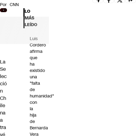
Por
CNN
Futuro 360
LO
Opinión
MÁS
LEÍDO
Luis
Cordero
afirma
que
La
ha
Se
existido
lec
una
ció
"falta
de
n
humanidad"
Ch
con
ile
la
na
hija
a
de
tra
Bernarda
vé
Vera