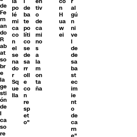
la
l
en
co
r
de
po
de
tiv
n
al
Fe
lé
ba
o
H
gú
rn
mi
te
de
ua
n
an
ca
po
ca
w
ni
do
co
líti
mi
ei
ve
R
n
co
no
l
ab
el
se
s
de
at
se
de
a
de
so
na
sa
la
sa
br
do
rr
m
ba
e
r
oll
on
st
la
Sq
e
ta
ec
ge
ue
co
ña
im
sti
lla
n
ie
ón
re
nt
de
sp
o
l
et
de
ca
o"
ca
so
rn
re
e"