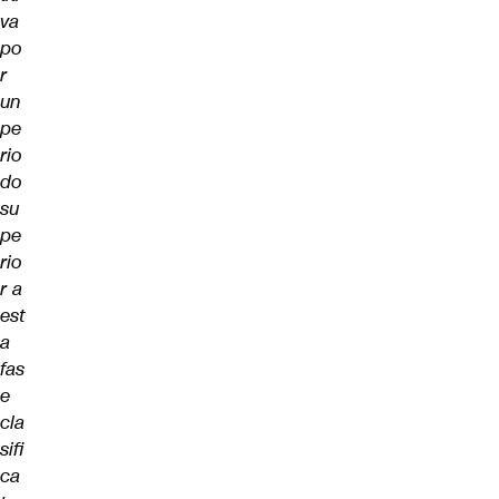
va
po
r
un
pe
rio
do
su
pe
rio
r a
est
a
fas
e
cla
sifi
ca