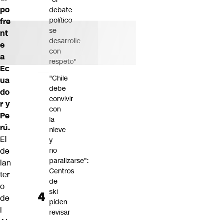
po
debate
político
fre
se
nt
desarrolle
e
con
a
respeto"
Ec
"Chile
ua
debe
do
convivir
r y
con
Pe
la
rú.
nieve
El
y
de
no
paralizarse":
lan
Centros
ter
de
o
ski
de
piden
l
revisar