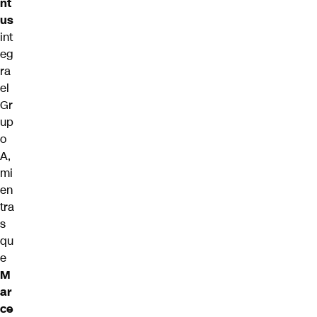
nt
us
int
eg
ra
el
Gr
up
o
A,
mi
en
tra
s
qu
e
M
ar
ce