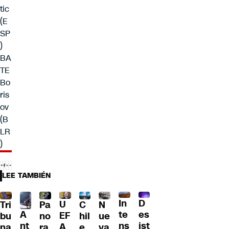
tic
(E
SP
)
BA
TE
Bo
ris
ov
(B
LR
)
LEE TAMBIÉN
D
In
U
Tri
Pa
C
N
A
es
te
EF
bu
no
hil
ue
nt
ist
ns
A
na
ra
e
va