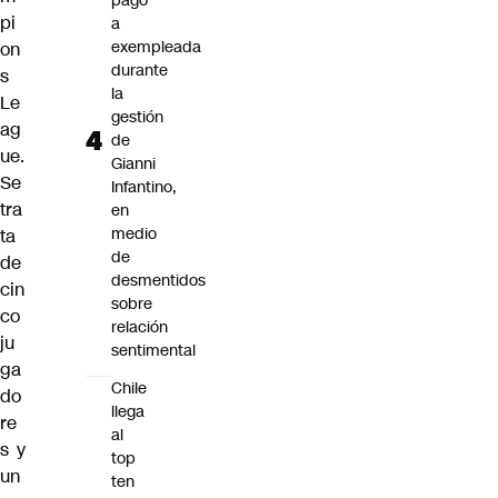
pago
pi
a
exempleada
on
durante
s
la
Le
gestión
ag
de
ue.
Gianni
Se
Infantino,
tra
en
medio
ta
de
de
desmentidos
cin
sobre
co
relación
ju
sentimental
ga
Chile
do
llega
re
al
s y
top
un
ten