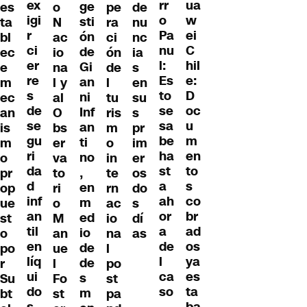
ex
ua
rr
ge
es
o
pe
de
igi
w
o
sti
ta
N
ra
nu
r
ei
Pa
ón
bl
ac
ci
nc
ci
C
nu
de
ec
io
ón
ia
er
hil
l:
Gi
e
na
de
s
re
e:
Es
an
m
l y
l
en
s
D
to
ni
ec
al
tu
su
de
oc
se
Inf
an
O
ris
s
se
u
sa
an
is
bs
m
pr
gu
m
be
ti
m
er
o
im
ri
en
ha
no
o
va
in
er
da
to
st
,
pr
to
te
os
d
s
a
en
op
ri
rn
do
inf
co
ah
m
ue
o
ac
s
an
br
or
ed
st
M
io
dí
til
ad
a
io
o
an
na
as
en
os
de
de
po
ue
l
líq
ya
l
de
r
l
po
ui
es
ca
s
Su
Fo
st
do
ta
so
m
bt
st
pa
s