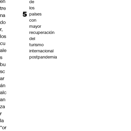
en
de
tre
los
países
na
con
do
mayor
r,
recuperación
los
del
cu
turismo
ale
internacional
s
postpandemia
bu
sc
ar
án
alc
an
za
r
la
“or