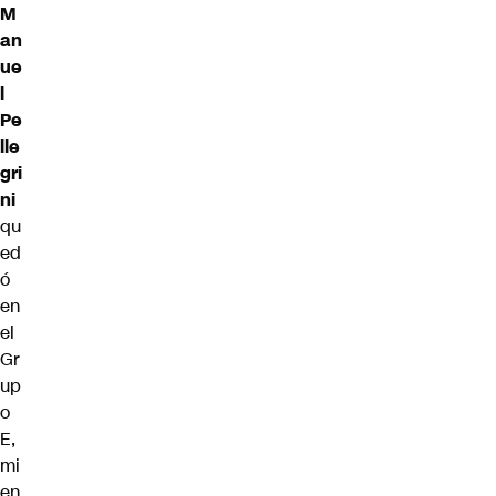
M
an
ue
l
Pe
lle
gri
ni
qu
ed
ó
en
el
Gr
up
o
E,
mi
en