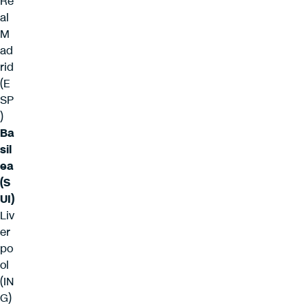
Re
al
M
ad
rid
(E
SP
)
Ba
sil
ea
(S
UI)
Liv
er
po
ol
(IN
G)