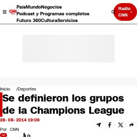
País
Mundo
Negocios
Radio
Podcast y Programas completos
CNN
Futuro 360
Cultura
Servicios
País
Mundo
Negocios
Inicio
Deportes
Se definieron los grupos
Deportes
Programas completos
de la Champions League
Cultura
Servicios
28- 08- 2014 19:06
Bits
CNN Data
Por
CNN
CNN tiempo
LO