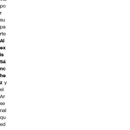
po
r
su
pa
rte
Al
ex
is
Sá
nc
he
z
y
el
Ar
se
nal
qu
ed