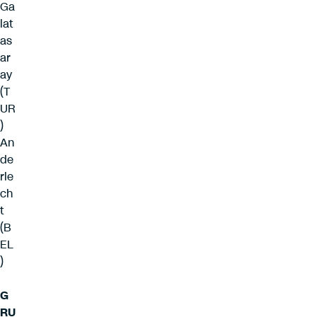
Ga
lat
as
ar
ay
(T
UR
)
An
de
rle
ch
t
(B
EL
)
G
RU