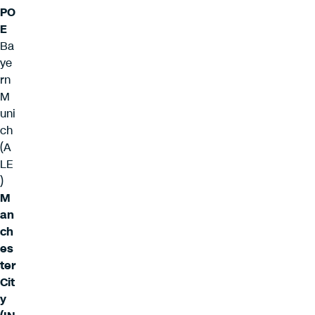
PO
E
Ba
ye
rn
M
uni
ch
(A
LE
)
M
an
ch
es
ter
Cit
y