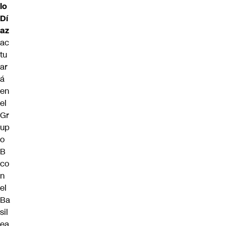
lo
Dí
az
ac
tu
ar
á
en
el
Gr
up
o
B
co
n
el
Ba
sil
ea,