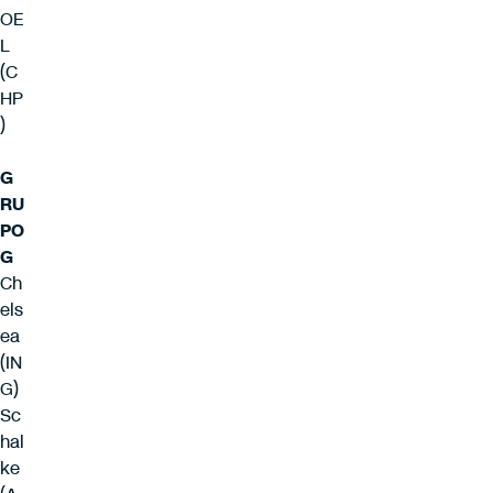
OE
L
(C
HP
)
G
RU
PO
G
Ch
els
ea
(IN
G)
Sc
hal
ke