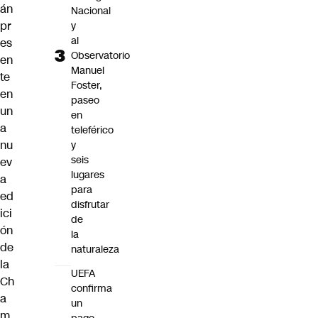
án
Nacional
pr
y
al
es
Observatorio
en
Manuel
te
Foster,
en
paseo
un
en
a
teleférico
nu
y
seis
ev
lugares
a
para
ed
disfrutar
ici
de
ón
la
de
naturaleza
la
UEFA
Ch
confirma
a
un
m