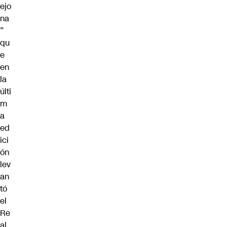
ejo
na
”
qu
e
en
la
últi
m
a
ed
ici
ón
lev
an
tó
el
Re
al