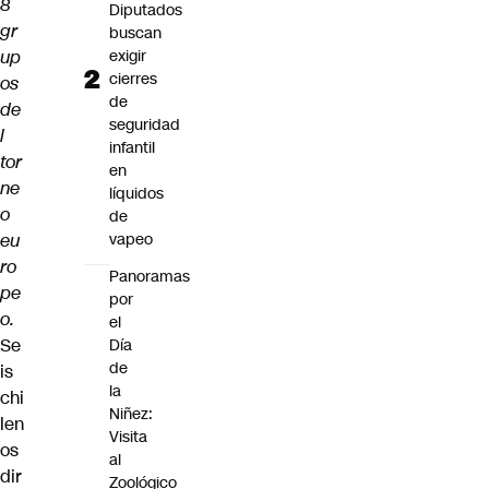
8
Diputados
gr
buscan
up
exigir
cierres
os
de
de
seguridad
l
infantil
tor
en
ne
líquidos
o
de
eu
vapeo
ro
Panoramas
pe
por
o.
el
Se
Día
de
is
la
chi
Niñez:
len
Visita
os
al
dir
Zoológico