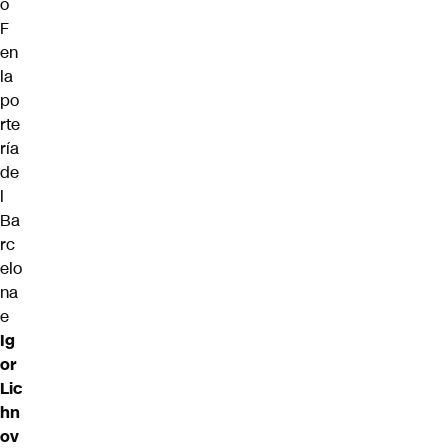
o
F
en
la
po
rte
ría
de
l
Ba
rc
elo
na
e
Ig
or
Lic
hn
ov