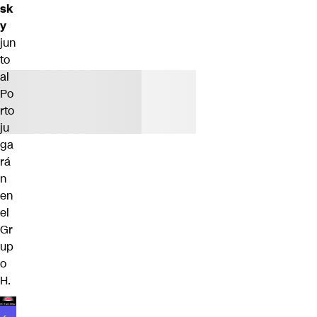
sk
y
jun
to
al
Po
rto
ju
ga
rá
n
en
el
Gr
up
o
H.