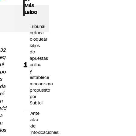
Futuro 360
MÁS
Opinión
LEÍDO
Tribunal
ordena
bloquear
sitios
32
de
eq
apuestas
ui
online
y
po
establece
s
mecanismo
da
propuesto
rá
por
n
Subtel
vid
Ante
a
alza
a
de
los
intoxicaciones: