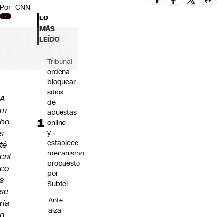
Por
CNN
Futuro 360
LO
Opinión
MÁS
LEÍDO
Tribunal
ordena
bloquear
sitios
A
de
m
apuestas
bo
online
s
y
establece
té
mecanismo
cni
propuesto
co
por
s
Subtel
se
Ante
ría
alza
n