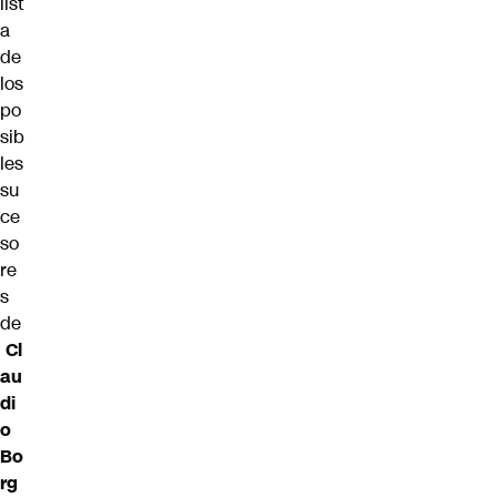
list
a
de
los
po
sib
les
su
ce
so
re
s
de
Cl
au
di
o
Bo
rg