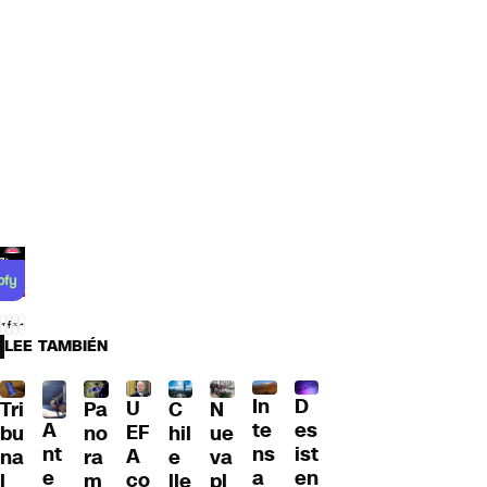
LEE TAMBIÉN
D
In
U
Tri
Pa
C
N
A
es
te
EF
bu
no
hil
ue
nt
ist
ns
A
na
ra
e
va
e
en
a
co
l
m
lle
pl