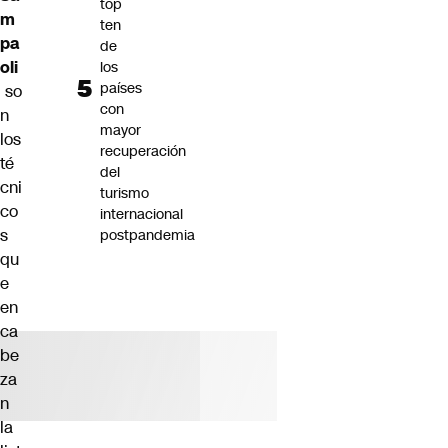
top
m
ten
pa
de
oli
los
países
so
con
n
mayor
los
recuperación
té
del
cni
turismo
co
internacional
s
postpandemia
qu
e
en
ca
be
za
n
la