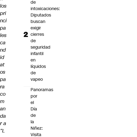
de
los
intoxicaciones:
pri
Diputados
nci
buscan
pa
exigir
cierres
les
de
ca
seguridad
nd
infantil
id
en
at
líquidos
os
de
pa
vapeo
ra
Panoramas
co
por
m
el
an
Día
de
da
la
r a
Niñez:
“L
Visita