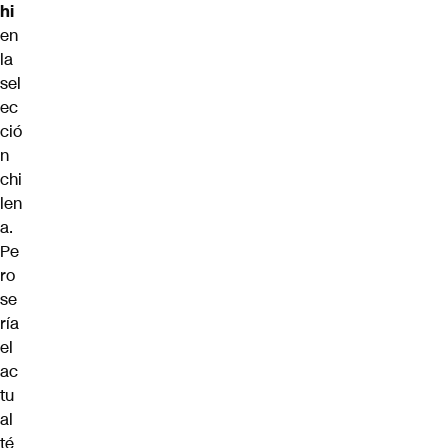
hi
en
la
sel
ec
ció
n
chi
len
a.
Pe
ro
se
ría
el
ac
tu
al
té