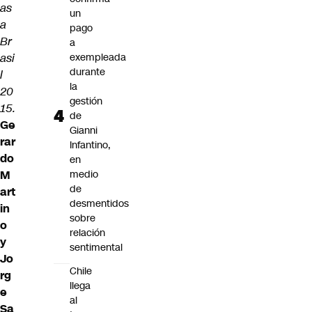
as
un
a
pago
Br
a
asi
exempleada
durante
l
la
20
gestión
15.
de
Ge
Gianni
rar
Infantino,
do
en
M
medio
de
art
desmentidos
in
sobre
o
relación
y
sentimental
Jo
Chile
rg
llega
e
al
Sa