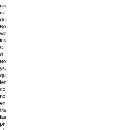
cni
co
de
Ne
we
ll’s
Ol
d
Bo
ys,
qu
ien
co
nc
en
tra
las
pr