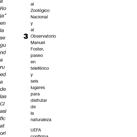
a
al
Ro
Zoológico
ja”
Nacional
en
y
al
la
Observatorio
se
Manuel
gu
Foster,
nd
paseo
a
en
ru
teleférico
ed
y
seis
a
lugares
de
para
las
disfrutar
Cl
de
asi
la
fic
naturaleza
at
UEFA
ori
confirma