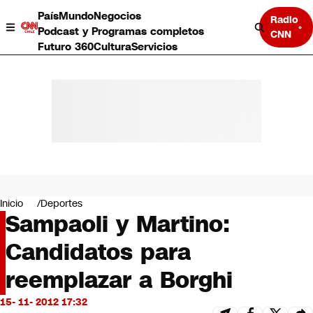
País
Mundo
Negocios
Radio
Podcast y Programas completos
CNN
Futuro 360
Cultura
Servicios
País
Mundo
Negocios
Inicio
Deportes
Sampaoli y Martino:
Deportes
Programas completos
Candidatos para
Cultura
Servicios
reemplazar a Borghi
Bits
CNN Data
15- 11- 2012 17:32
CNN tiempo