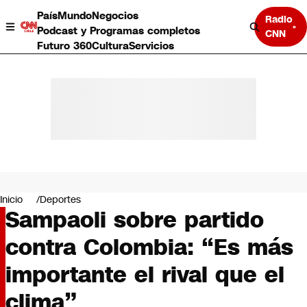
País
Mundo
Negocios
Radio
Podcast y Programas completos
CNN
Futuro 360
Cultura
Servicios
País
Mundo
Negocios
Inicio
Deportes
Sampaoli sobre partido
Deportes
Programas completos
contra Colombia: “Es más
Cultura
Servicios
importante el rival que el
Bits
CNN Data
clima”
CNN tiempo