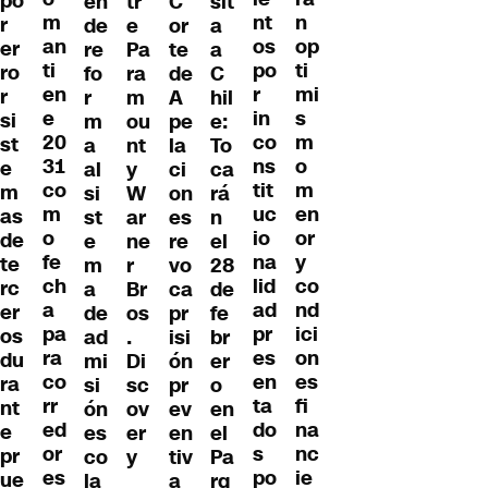
po
en
tr
C
sit
m
nt
n
r
de
e
or
a
an
os
op
er
re
Pa
te
a
ti
po
ti
ro
fo
ra
de
C
en
r
mi
r
r
m
A
hil
e
in
s
si
m
ou
pe
e:
20
co
m
st
a
nt
la
To
31
ns
o
e
al
y
ci
ca
co
tit
m
m
si
W
on
rá
m
uc
en
as
st
ar
es
n
o
io
or
de
e
ne
re
el
fe
na
y
te
m
r
vo
28
ch
lid
co
rc
a
Br
ca
de
a
ad
nd
er
de
os
pr
fe
pa
pr
ici
os
ad
.
isi
br
ra
es
on
du
mi
Di
ón
er
co
en
es
ra
si
sc
pr
o
rr
ta
fi
nt
ón
ov
ev
en
ed
do
na
e
es
er
en
el
or
s
nc
pr
co
y
tiv
Pa
es
po
ie
ue
la
a
rq