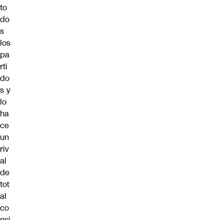
to
do
s
los
pa
rti
do
s y
lo
ha
ce
un
riv
al
de
tot
al
co
nsi