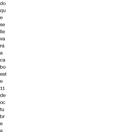
do
qu
e
se
lle
va
rá
a
ca
bo
est
e
11
de
oc
tu
br
e
a