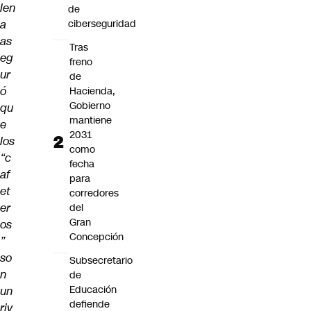
len
de
a
ciberseguridad
as
Tras
eg
freno
ur
de
ó
Hacienda,
Gobierno
qu
mantiene
e
2031
los
como
“c
fecha
af
para
et
corredores
er
del
Gran
os
Concepción
”
so
Subsecretario
n
de
Educación
un
defiende
riv