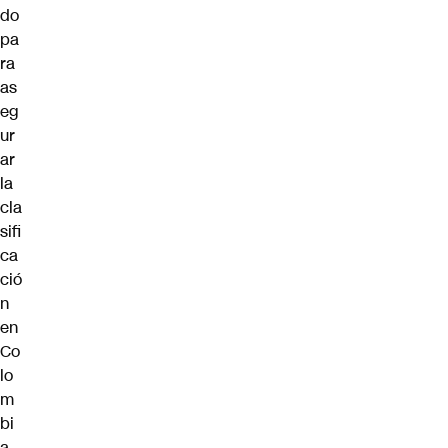
do
pa
ra
as
eg
ur
ar
la
cla
sifi
ca
ció
n
en
Co
lo
m
bi
a.