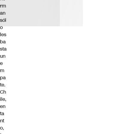
rm
an
sól
o
les
ba
sta
un
e
m
pa
te.
Ch
ile,
en
ta
nt
o,