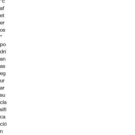
“c
af
et
er
os
”
po
drí
an
as
eg
ur
ar
su
cla
sifi
ca
ció
n