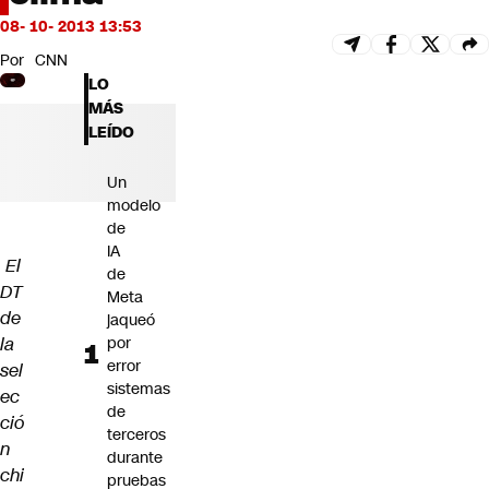
Futuro 360
08- 10- 2013 13:53
Opinión
Por
CNN
LO
MÁS
LEÍDO
Un
modelo
de
IA
El
de
DT
Meta
de
jaqueó
la
por
error
sel
sistemas
ec
de
ció
terceros
n
durante
chi
pruebas