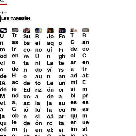
LEE TAMBIÉN
Tr
T
B
U
Su
R
Jo
Fo
as
C
an
n
bs
ei
aq
o
fr
de
co
m
ec
no
uí
Fi
en
cl
C
od
re
U
n
gh
o
ar
en
el
ta
ni
La
te
de
a
tr
o
ri
do
ví
rs
H
ad
al:
de
o
au
n
an
ac
mi
E
IA
de
to
Le
un
ie
si
m
de
Ed
riz
ón
ci
nd
bl
pr
M
uc
a
de
a
a,
es
es
et
ac
la
ja
su
G
re
as
a
ió
fu
la
cu
ob
qu
m
ja
n
si
cá
ar
ie
er
ue
qu
de
ón
rc
ta
rn
im
st
eó
fi
en
el:
vi
o
ie
ra