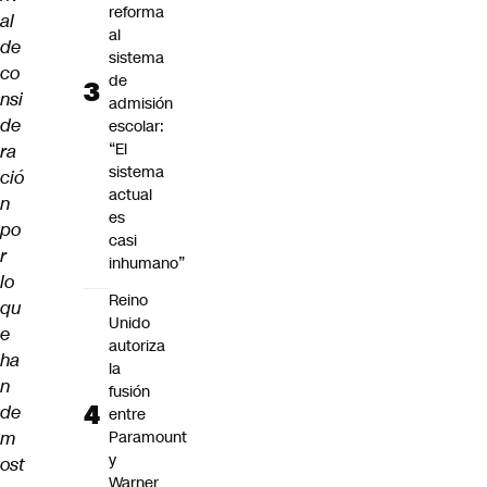
reforma
al
al
de
sistema
co
de
nsi
admisión
de
escolar:
“El
ra
sistema
ció
actual
n
es
po
casi
r
inhumano”
lo
Reino
qu
Unido
e
autoriza
ha
la
n
fusión
de
entre
m
Paramount
y
ost
Warner