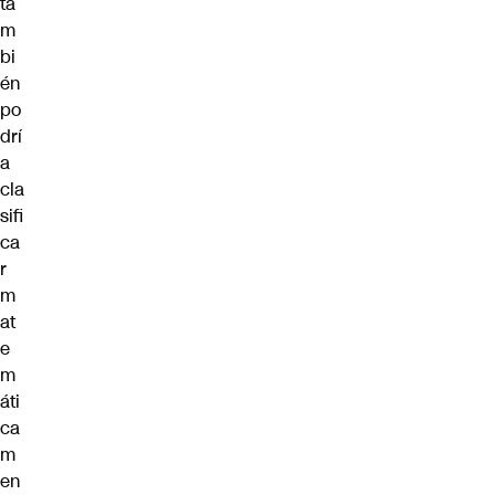
ta
m
bi
én
po
drí
a
cla
sifi
ca
r
m
at
e
m
áti
ca
m
en