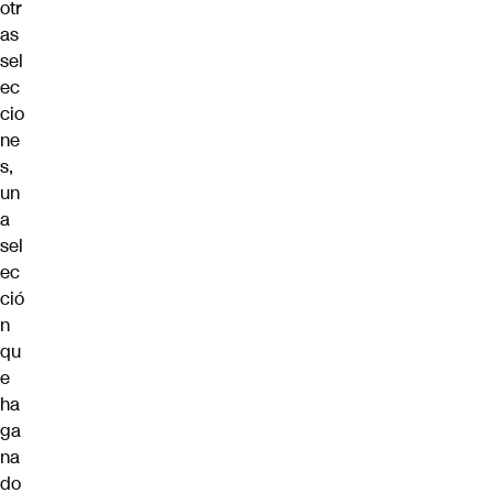
otr
as
sel
ec
cio
ne
s,
un
a
sel
ec
ció
n
qu
e
ha
ga
na
do