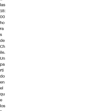
las
18:
00
ho
ra
s
de
Ch
ile.
Un
pa
rti
do
en
el
qu
e
los