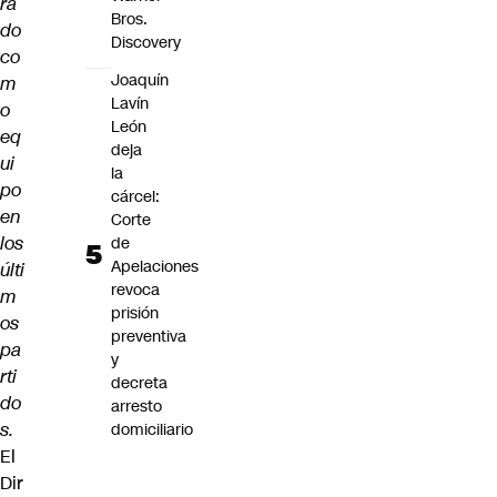
ra
Bros.
do
Discovery
co
Joaquín
m
Lavín
o
León
eq
deja
ui
la
po
cárcel:
en
Corte
los
de
Apelaciones
últi
revoca
m
prisión
os
preventiva
pa
y
rti
decreta
do
arresto
s.
domiciliario
El
Dir