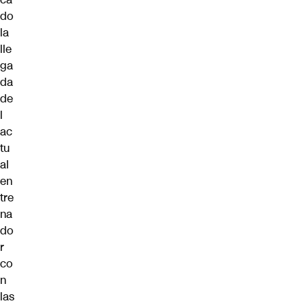
do
la
lle
ga
da
de
l
ac
tu
al
en
tre
na
do
r
co
n
las