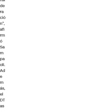
de
ra
ció
n”,
afi
rm
ó
Sa
m
pa
oli.
Ad
e
m
ás,
el
DT
as