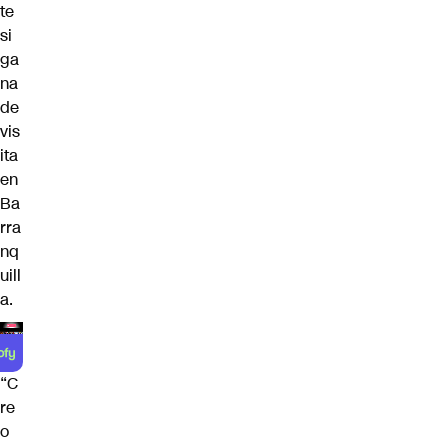
te
si
ga
na
de
vis
ita
en
Ba
rra
nq
uill
a.
“C
re
o