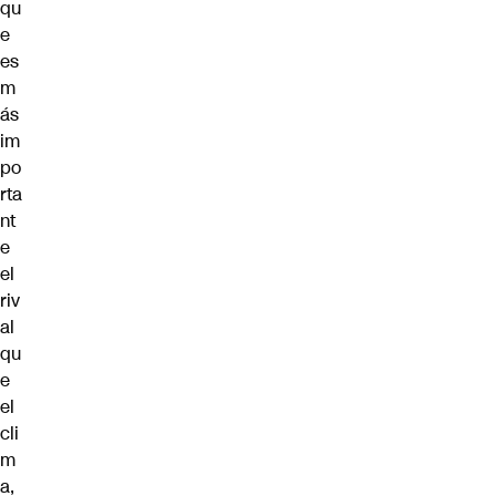
qu
e
es
m
ás
im
po
rta
nt
e
el
riv
al
qu
e
el
cli
m
a,