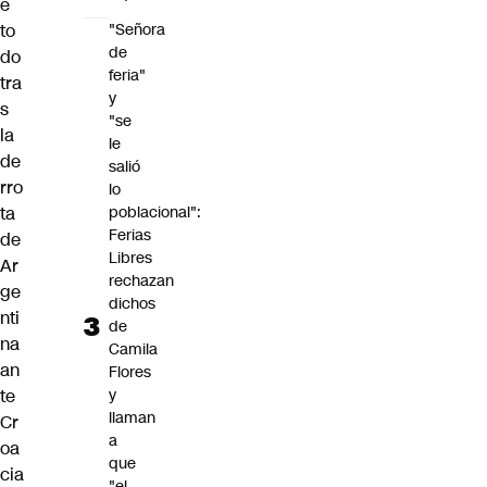
e
to
"Señora
de
do
feria"
tra
y
s
"se
la
le
de
salió
rro
lo
ta
poblacional":
Ferias
de
Libres
Ar
rechazan
ge
dichos
nti
de
na
Camila
an
Flores
te
y
llaman
Cr
a
oa
que
cia
"el