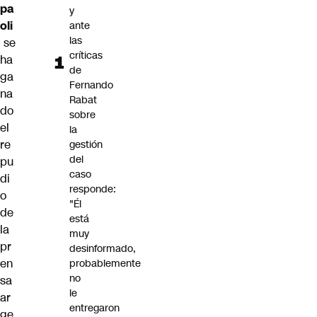
pa
y
oli
ante
las
se
críticas
ha
de
ga
Fernando
na
Rabat
do
sobre
el
la
re
gestión
del
pu
caso
di
responde:
o
"Él
de
está
la
muy
pr
desinformado,
en
probablemente
no
sa
le
ar
entregaron
ge