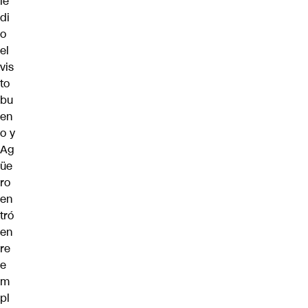
le
di
o
el
vis
to
bu
en
o y
Ag
üe
ro
en
tró
en
re
e
m
pl