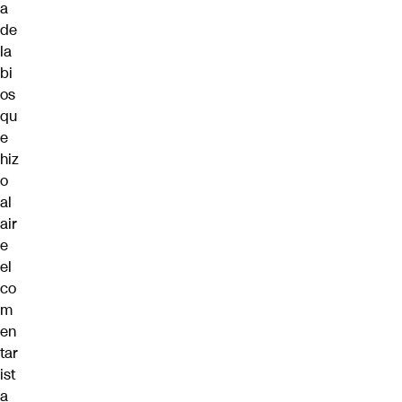
a
de
la
bi
os
qu
e
hiz
o
al
air
e
el
co
m
en
tar
ist
a