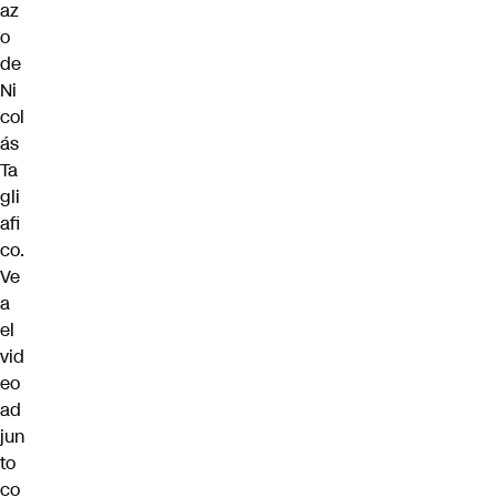
az
o
de
Ni
col
ás
Ta
gli
afi
co.
Ve
a
el
vid
eo
ad
jun
to
co