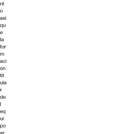
nt
o
así
qu
e
la
for
m
aci
ón
tit
ula
r
de
l
eq
ui
po
ar