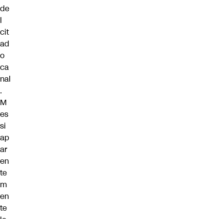
de
l
cit
ad
o
ca
nal
.
M
es
si
ap
ar
en
te
m
en
te