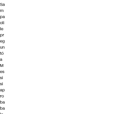
Sa
m
pa
oli
le
pr
eg
un
tó
a
M
es
si
si
ap
ro
ba
ba