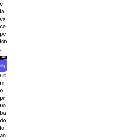
e
la
ex
ce
pc
ión
.
Co
m
o
pr
ue
ba
de
lo
an