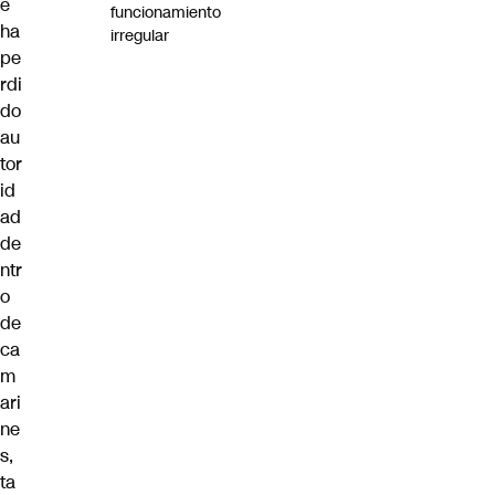
e
funcionamiento
ha
irregular
pe
rdi
do
au
tor
id
ad
de
ntr
o
de
ca
m
ari
ne
s,
ta