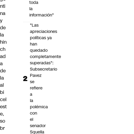
toda
nti
la
na
información"
y
"Las
de
apreciaciones
la
políticas ya
hin
han
ch
quedado
ad
completamente
superadas":
a
Subsecretario
de
Pavez
la
se
al
refiere
bi
a
cel
la
est
polémica
con
e,
el
so
senador
br
Squella