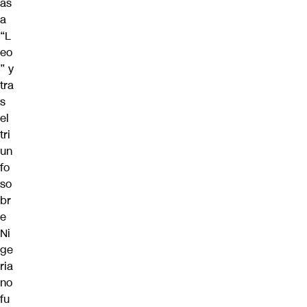
as
a
“L
eo
” y
tra
s
el
tri
un
fo
so
br
e
Ni
ge
ria
no
fu