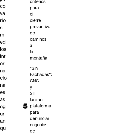
criterios
co,
para
va
el
rio
cierre
preventivo
s
de
m
caminos
ed
a
ios
la
int
montaña
er
"Sin
na
Fachadas":
cio
CNC
nal
y
es
SII
as
lanzan
plataforma
eg
para
ur
denunciar
an
negocios
qu
de