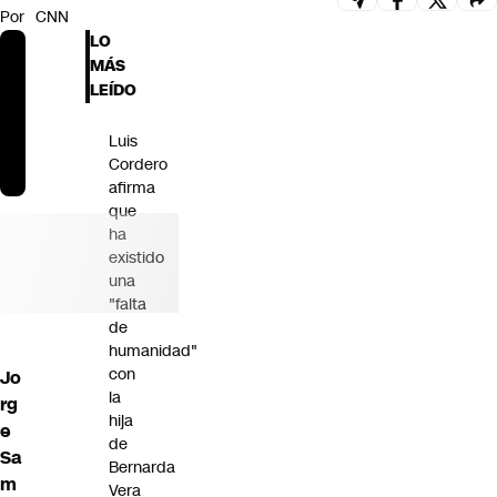
Por
CNN
Futuro 360
LO
Opinión
MÁS
LEÍDO
Luis
Cordero
afirma
que
ha
existido
una
"falta
de
humanidad"
con
Jo
la
rg
hija
e
de
Sa
Bernarda
m
Vera