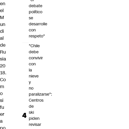
en
debate
el
político
M
se
un
desarrolle
con
di
respeto"
al
de
"Chile
Ru
debe
convivir
sia
con
20
la
18.
nieve
Co
y
m
no
o
paralizarse":
si
Centros
de
fu
ski
er
piden
a
revisar
po