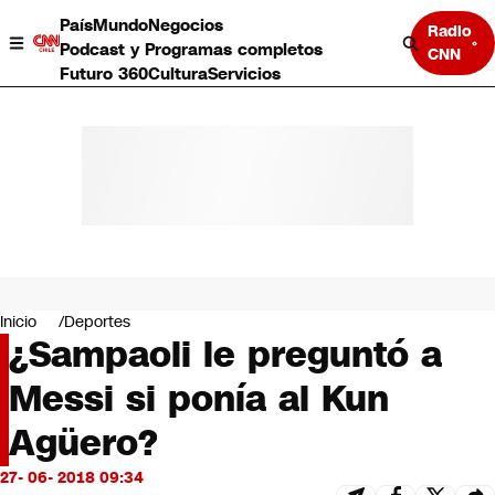
País
Mundo
Negocios
Radio
Podcast y Programas completos
CNN
Futuro 360
Cultura
Servicios
País
Mundo
Negocios
Inicio
Deportes
¿Sampaoli le preguntó a
Deportes
Programas completos
Messi si ponía al Kun
Cultura
Servicios
Agüero?
Bits
CNN Data
27- 06- 2018 09:34
CNN tiempo