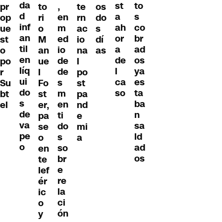
da
to
st
,
pr
to
te
os
d
s
a
en
op
ri
rn
do
inf
co
ah
m
ue
o
ac
s
an
br
or
ed
st
M
io
dí
til
ad
a
io
o
an
na
as
en
os
de
de
po
ue
l
líq
ya
l
de
r
l
po
ui
es
ca
s
Su
Fo
st
do
ta
so
m
bt
st
pa
s
ba
en
el
er,
nd
de
n
ti
pa
e
va
sa
do
se
mi
pe
ld
s
o
a
o
ad
so
en
os
br
te
e
lef
re
ér
la
ic
ci
o
ón
y