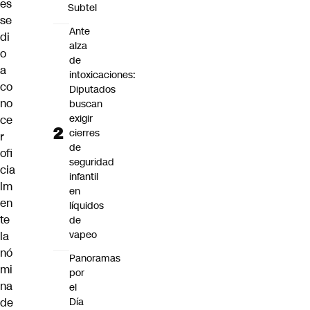
es
Subtel
se
Ante
di
alza
o
de
a
intoxicaciones:
co
Diputados
no
buscan
exigir
ce
cierres
r
de
ofi
seguridad
cia
infantil
lm
en
en
líquidos
te
de
vapeo
la
nó
Panoramas
mi
por
na
el
Día
de