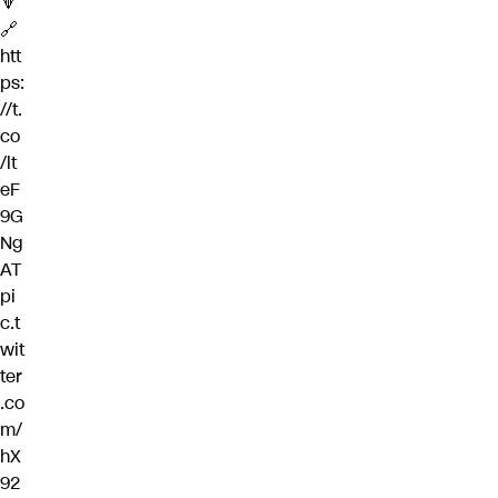
🔽
🔗
htt
ps:
//t.
co
/lt
eF
9G
Ng
AT
pi
c.t
wit
ter
.co
m/
hX
92