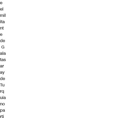
e
el
mil
ita
nt
e
de
G
ala
tas
ar
ay
de
Tu
rq
uía
no
pa
rti