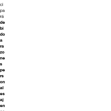
ci
pa
rá
de
bi
do
a
ra
zo
ne
s
pe
rs
on
al
es
aj
en