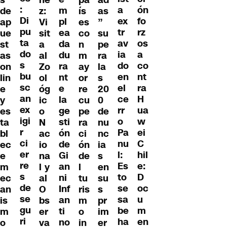
:
ón
a
m
de
z:
ís
as
Di
fo
ex
pl
ap
Vi
es
”
pu
rz
tr
ea
ue
sit
co
su
ta
os
av
da
st
a
n
pe
do
a
ia
du
as
al
m
ra
s
co
do
ra
on
Zo
ay
la
bu
nt
en
nt
lin
ol
or
s
sc
ra
el
e
e
óg
re
20
an
H
ce
la
y
ic
cu
0
ex
ua
rr
ge
es
o
pe
de
igi
w
o
sti
ta
N
ra
nu
r
ei
Pa
ón
bl
ac
ci
nc
ci
C
nu
de
ec
io
ón
ia
er
hil
l:
Gi
e
na
de
s
re
e:
Es
an
m
l y
l
en
s
D
to
ni
ec
al
tu
su
de
oc
se
Inf
an
O
ris
s
se
u
sa
an
is
bs
m
pr
gu
m
be
ti
m
er
o
im
ri
en
ha
no
o
va
in
er