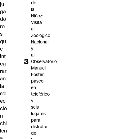
de
ju
la
ga
Niñez:
do
Visita
re
al
s
Zoológico
qu
Nacional
y
e
al
int
Observatorio
eg
Manuel
rar
Foster,
án
paseo
la
en
sel
teleférico
y
ec
seis
ció
lugares
n
para
chi
disfrutar
len
de
a