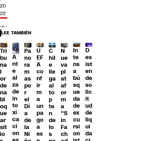
20
22
LEE TAMBIÉN
D
In
U
Tri
Pa
C
N
A
es
te
EF
bu
no
hil
ue
nt
ist
ns
A
na
ra
e
va
e
en
a
co
l
m
lle
pl
al
de
bú
nf
or
as
ga
at
za
so
sq
ir
de
po
al
af
de
lic
ue
m
na
r
to
or
in
it
da
a
bl
el
p
m
to
ud
de
un
oq
Dí
te
a
xi
de
ex
pa
ue
a
n
“S
ca
liq
cu
go
ar
de
de
in
ci
ui
rsi
a
sit
la
lo
Fa
on
da
on
ex
io
Ni
s
ch
es
ci
ist
e
s
ñe
pa
ad