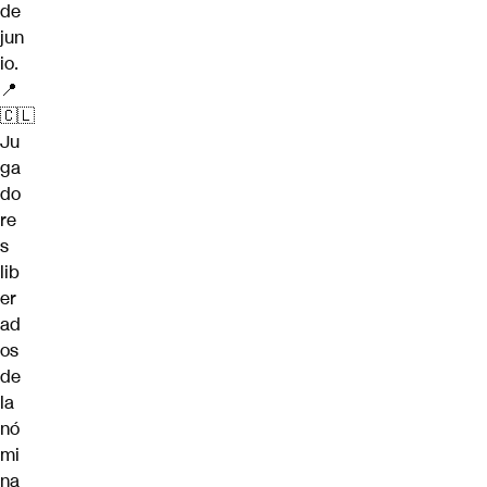
de
jun
io.
📍
🇨🇱
Ju
ga
do
re
s
lib
er
ad
os
de
la
nó
mi
na