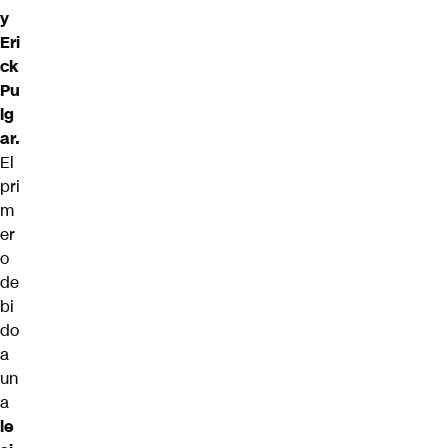
y
Eri
ck
Pu
lg
ar.
El
pri
m
er
o
de
bi
do
a
un
a
le