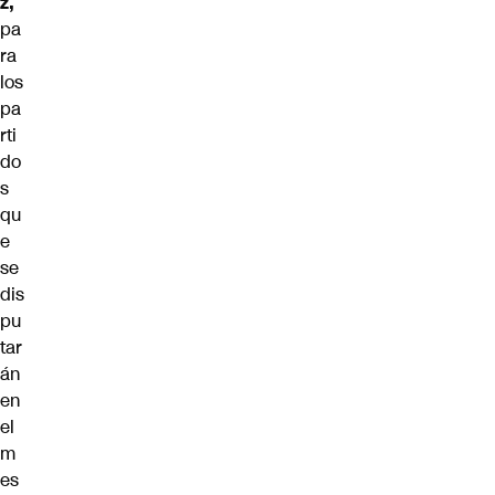
z,
pa
ra
los
pa
rti
do
s
qu
e
se
dis
pu
tar
án
en
el
m
es