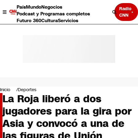
País
Mundo
Negocios
Radio
Podcast y Programas completos
CNN
Futuro 360
Cultura
Servicios
País
Mundo
Negocios
Inicio
Deportes
La Roja liberó a dos
Deportes
Programas completos
jugadores para la gira por
Cultura
Servicios
Asia y convocó a una de
Bits
CNN Data
las figuras de Unión
CNN tiempo