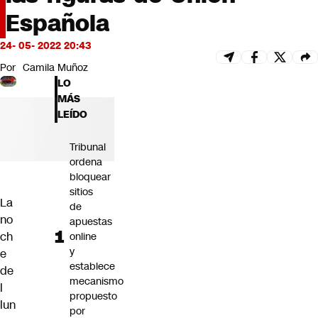
Futuro 360
Española
Opinión
24- 05- 2022 20:43
Por
Camila Muñoz
LO
MÁS
LEÍDO
Tribunal
ordena
bloquear
sitios
La
de
no
apuestas
ch
online
y
e
establece
de
mecanismo
l
propuesto
lun
por