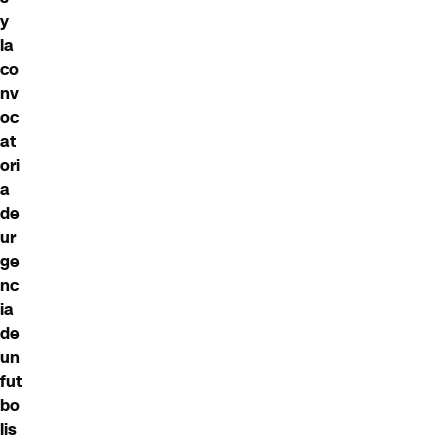
y
la
co
nv
oc
at
ori
a
de
ur
ge
nc
ia
de
un
fut
bo
lis