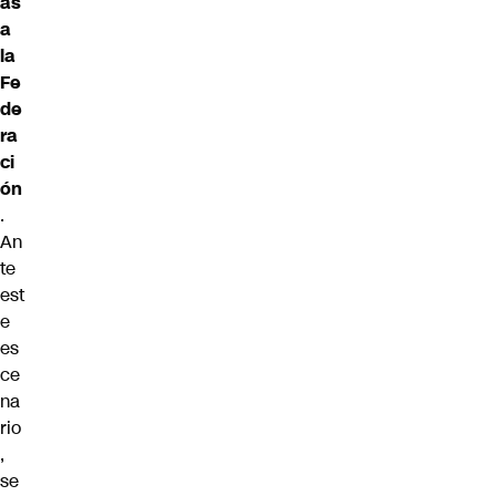
as
a
la
Fe
de
ra
ci
ón
.
An
te
est
e
es
ce
na
rio
,
se