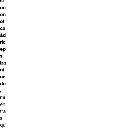
si
ón
en
el
cu
ád
ric
ep
s
izq
ui
er
do
,
mi
en
tra
s
qu