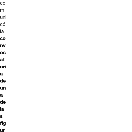
co
m
uni
có
la
co
nv
oc
at
ori
a
de
un
a
de
la
s
fig
ur