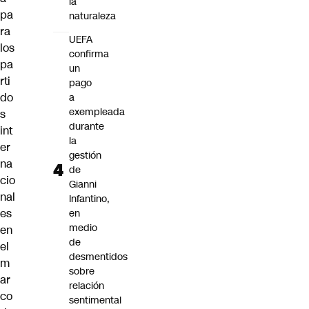
la
pa
naturaleza
ra
UEFA
los
confirma
pa
un
rti
pago
do
a
exempleada
s
durante
int
la
er
gestión
na
de
cio
Gianni
nal
Infantino,
es
en
medio
en
de
el
desmentidos
m
sobre
ar
relación
co
sentimental