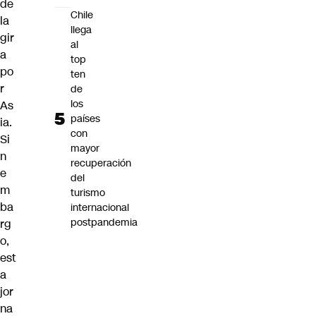
de
Chile
la
llega
gir
al
a
top
po
ten
r
de
los
As
países
ia.
con
Si
mayor
n
recuperación
e
del
m
turismo
ba
internacional
postpandemia
rg
o,
est
a
jor
na