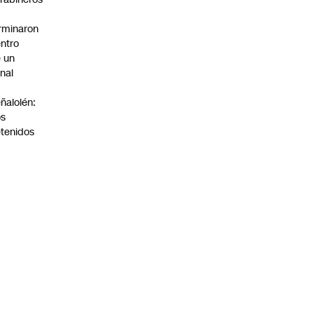
rminaron
ntro
 un
nal
n
ñalolén:
os
tenidos
:00