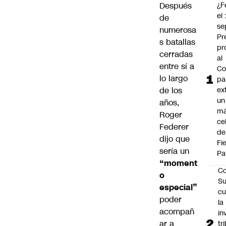
Después
¿F
el
de
se
numerosa
Pr
s batallas
pr
cerradas
al
entre sí a
Co
lo largo
pa
de los
ex
un
años,
má
Roger
ce
Federer
de
dijo que
Fi
sería un
Pa
“moment
Co
o
Su
especial”
cu
poder
la
acompañ
in
ar a
tr