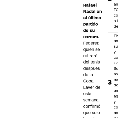
an
Rafael
TC
Nadal en
co
el último
a 
partido
de
de su
Ir
carrera.
e
Federer,
su
quien se
y
retirará
co
del tenis
Co
después
S
re
de la
re
Copa
d
Laver de
e
esta
ag
semana,
y
confirmó
co
que solo
mu