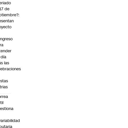
eriado
 17 de
ptiembre?:
esentan
oyecto
ngreso
ra
tender
 día
s las
lebraciones
estas
trias
rrea
til
estiona
variabilidad
ibutaria