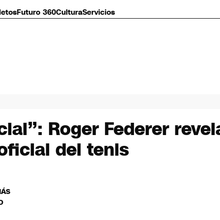
letos
Futuro 360
Cultura
Servicios
al”: Roger Federer revela
ficial del tenis
MÁS
O