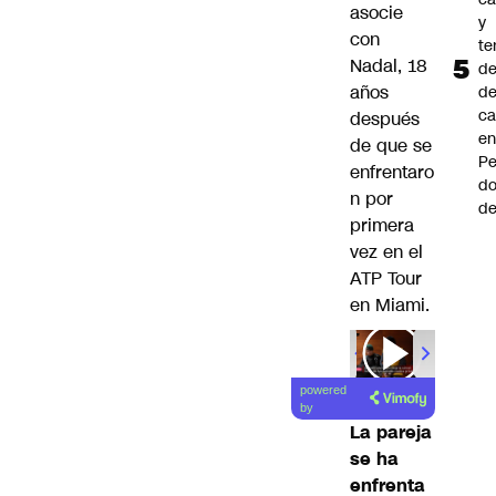
asocie
y
con
te
Nadal, 18
de
años
de
ca
después
e
de que se
Pe
enfrentaro
d
n por
de
primera
vez en el
ATP Tour
en Miami.
00:00
/
01
powered
by
La pareja
se ha
enfrenta