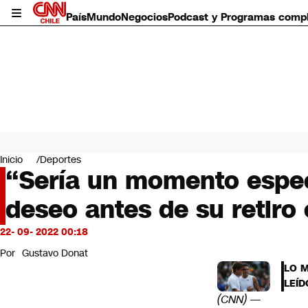
País
Mundo
Negocios
Podcast y Programas comp
País
Mundo
Inicio
Deportes
Negocios
“Sería un momento especi
Deportes
deseo antes de su retiro o
Programas completos
Cultura
Servicios
22- 09- 2022 00:18
Bits
Por
Gustavo Donat
CNN Data
LO 
CNN tiempo
LEÍD
Futuro 360
(CNN) —
Opinión