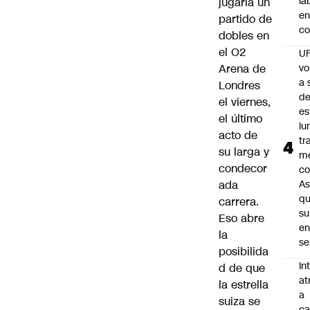
la
jugaría un
en
partido de
co
dobles en
el O2
U
Arena de
vo
a 
Londres
d
el viernes,
es
el último
lu
acto de
tr
su larga y
m
condecor
co
ada
As
q
carrera.
su
Eso abre
e
la
se
posibilida
In
d de que
at
la estrella
a
suiza se
ca