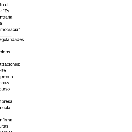
te el
: “Es
ntraria
la
mocracia”
regularidades
n
eldos
tizaciones:
rte
uprema
chaza
curso
e
mpresa
rícola
nfirma
ltas