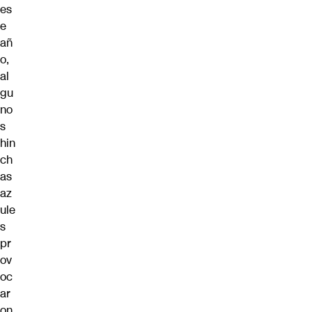
es
e
añ
o,
al
gu
no
s
hin
ch
as
az
ule
s
pr
ov
oc
ar
on