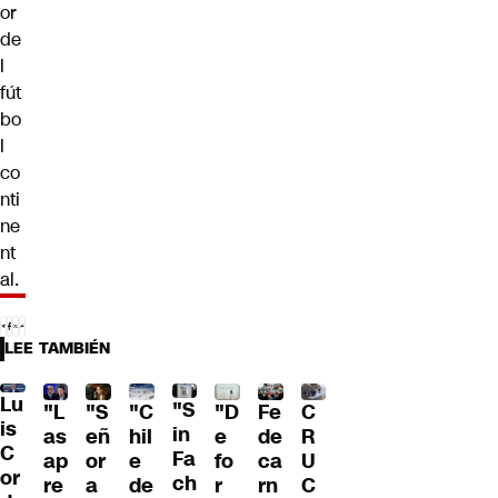
or
de
l
fút
bo
l
co
nti
ne
nt
al.
LEE TAMBIÉN
Lu
"S
"L
"S
"C
"D
Fe
C
is
in
as
eñ
hil
e
de
R
C
Fa
ap
or
e
fo
ca
U
or
ch
re
a
de
r
rn
C