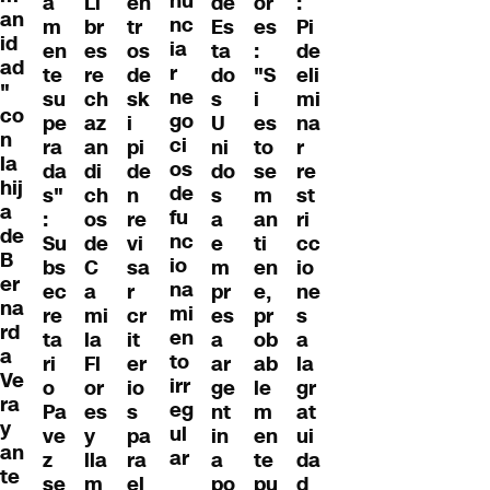
nu
a
Li
en
de
or
:
an
nc
m
br
tr
Es
es
Pi
id
ia
en
es
os
ta
:
de
ad
r
te
re
de
do
"S
eli
"
ne
su
ch
sk
s
i
mi
co
go
pe
az
i
U
es
na
n
ci
ra
an
pi
ni
to
r
la
os
da
di
de
do
se
re
hij
de
s"
ch
n
s
m
st
a
fu
:
os
re
a
an
ri
de
nc
Su
de
vi
e
ti
cc
B
io
bs
C
sa
m
en
io
er
na
ec
a
r
pr
e,
ne
na
mi
re
mi
cr
es
pr
s
rd
en
ta
la
it
a
ob
a
a
to
ri
Fl
er
ar
ab
la
Ve
irr
o
or
io
ge
le
gr
ra
eg
Pa
es
s
nt
m
at
y
ul
ve
y
pa
in
en
ui
an
ar
z
lla
ra
a
te
da
te
se
m
el
po
pu
d