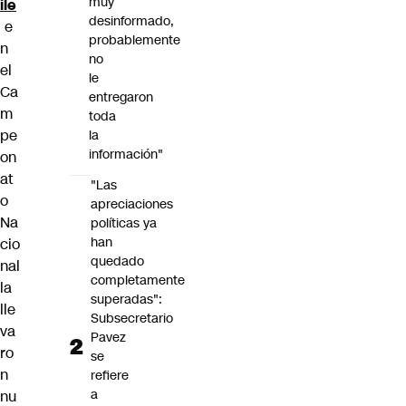
muy
ile
desinformado,
e
probablemente
n
no
el
le
Ca
entregaron
m
toda
pe
la
información"
on
at
"Las
o
apreciaciones
Na
políticas ya
han
cio
quedado
nal
completamente
la
superadas":
lle
Subsecretario
va
Pavez
ro
se
n
refiere
a
nu