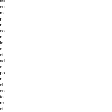
así
cu
m
pli
r
co
n
lo
di
ct
ad
o
po
r
el
en
te
re
ct