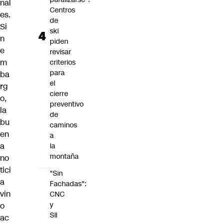
nal
Centros
es.
de
Si
ski
n
piden
e
revisar
m
criterios
para
ba
el
rg
cierre
o,
preventivo
la
de
bu
caminos
en
a
a
la
montaña
no
tici
"Sin
a
Fachadas":
vin
CNC
y
o
SII
ac