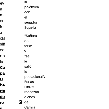
la
ev
polémica
a
con
m
el
en
senador
te
Squella
a
"Señora
cla
de
sifi
feria"
ca
y
r a
"se
le
la
salió
Co
lo
pa
poblacional":
Li
Ferias
be
Libres
rta
rechazan
do
dichos
de
re
Camila
s
,