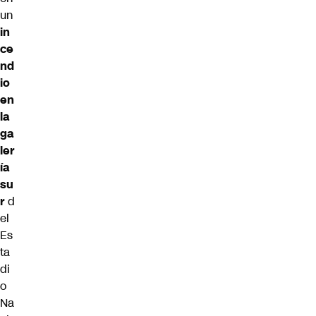
un
in
ce
nd
io
en
la
ga
ler
ía
su
r
d
el
Es
ta
di
o
Na