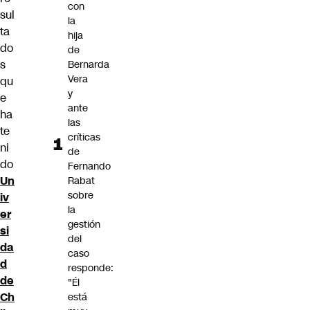
con
sul
la
ta
hija
do
de
s
Bernarda
Vera
qu
y
e
ante
ha
las
te
críticas
ni
de
do
Fernando
Un
Rabat
sobre
iv
la
er
gestión
si
del
da
caso
d
responde:
de
"Él
Ch
está