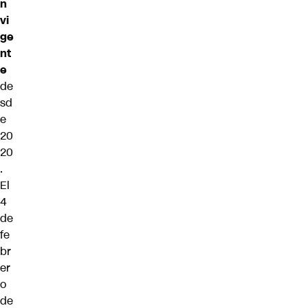
n
vi
ge
nt
e
de
sd
e
20
20
.
El
4
de
fe
br
er
o
de