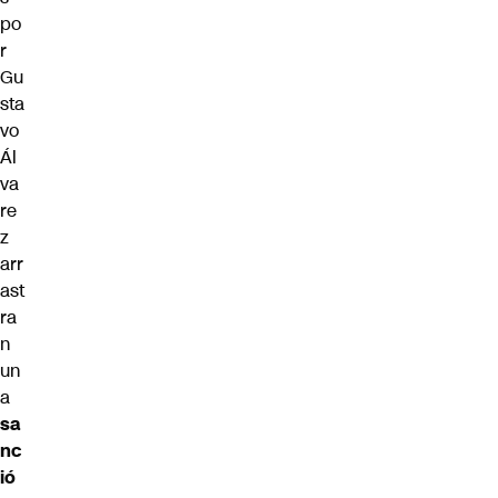
po
r
Gu
sta
vo
Ál
va
re
z
arr
ast
ra
n
un
a
sa
nc
ió