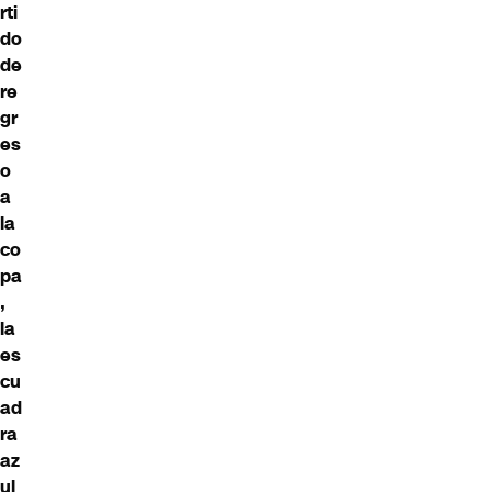
rti
do
de
re
gr
es
o
a
la
co
pa
,
la
es
cu
ad
ra
az
ul