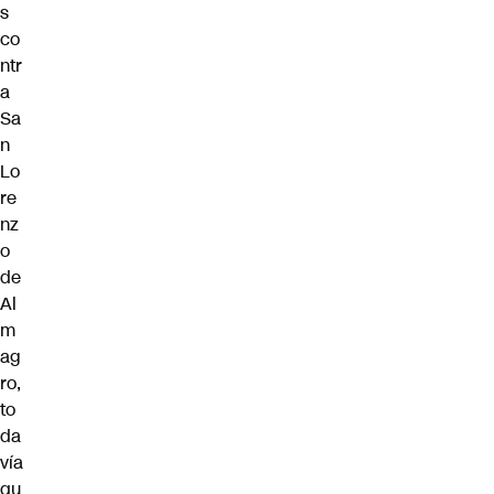
s
co
ntr
a
Sa
n
Lo
re
nz
o
de
Al
m
ag
ro,
to
da
vía
qu