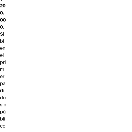
20
0.
00
0.
Si
bi
en
el
pri
m
er
pa
rti
do
sin
pú
bli
co