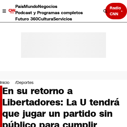
País
Mundo
Negocios
Radio
Podcast y Programas completos
CNN
Futuro 360
Cultura
Servicios
País
Mundo
Negocios
Inicio
Deportes
En su retorno a
Deportes
Programas completos
Libertadores: La U tendrá
Cultura
Servicios
que jugar un partido sin
Bits
CNN Data
público para cumplir
CNN tiempo