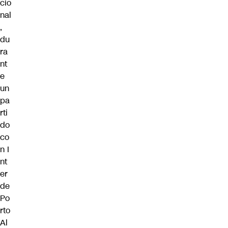
cio
nal
,
du
ra
nt
e
un
pa
rti
do
co
n I
nt
er
de
Po
rto
Al