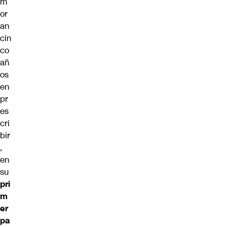
m
or
an
cin
co
añ
os
en
pr
es
cri
bir
,
en
su
pri
m
er
pa