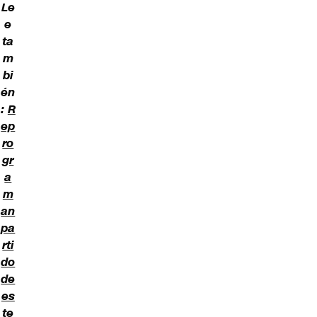
Le
e
ta
m
bi
én
:
R
ep
ro
gr
a
m
an
pa
rti
do
de
es
te