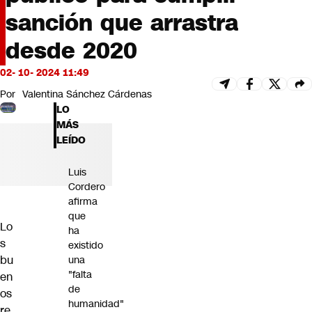
Futuro 360
sanción que arrastra
Opinión
desde 2020
02- 10- 2024 11:49
Por
Valentina Sánchez Cárdenas
LO
MÁS
LEÍDO
Luis
Cordero
afirma
que
Lo
ha
s
existido
bu
una
"falta
en
de
os
humanidad"
re