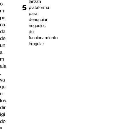
lanzan
o
plataforma
m
para
pa
denunciar
ña
negocios
da
de
funcionamiento
de
irregular
un
a
m
ala
,
ya
qu
e
los
dir
igi
do
s