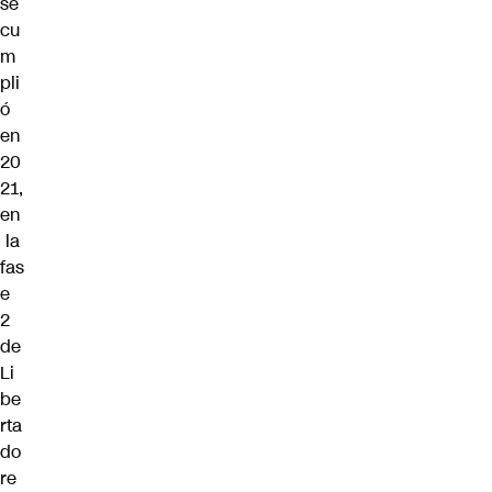
se
cu
m
pli
ó
en
20
21,
en
la
fas
e
2
de
Li
be
rta
do
re