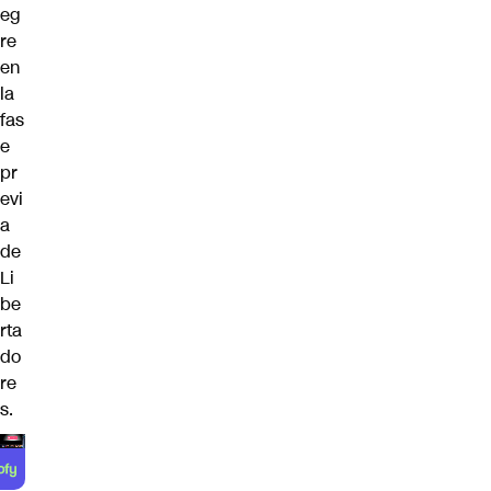
eg
re
en
la
fas
e
pr
evi
a
de
Li
be
rta
do
re
s.