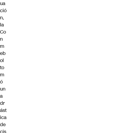
ua
ció
n,
la
Co
n
m
eb
ol
to
m
ó
un
a
dr
ást
ica
de
cis