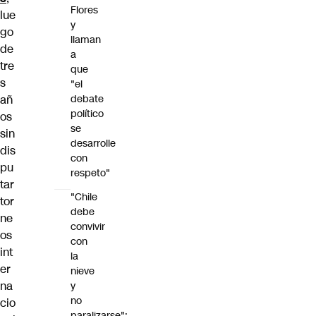
Flores
lue
y
go
llaman
de
a
tre
que
s
"el
debate
añ
político
os
se
sin
desarrolle
dis
con
pu
respeto"
tar
"Chile
tor
debe
ne
convivir
os
con
int
la
er
nieve
na
y
no
cio
paralizarse":