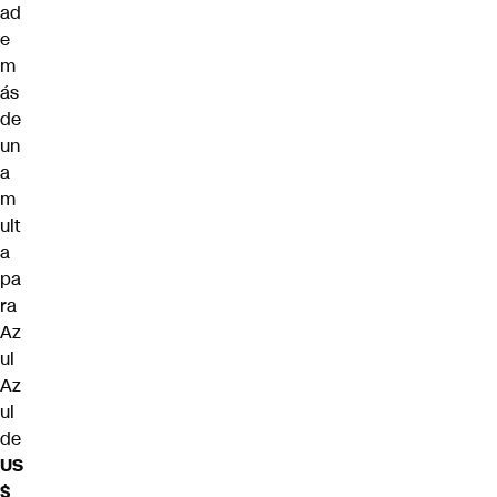
ad
e
m
ás
de
un
a
m
ult
a
pa
ra
Az
ul
Az
ul
de
US
$