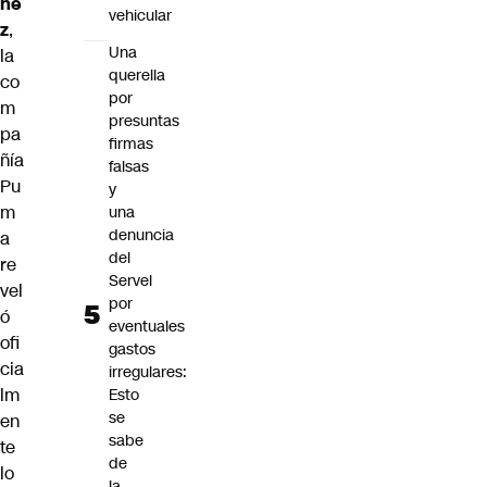
he
vehicular
z
,
Una
la
querella
co
por
m
presuntas
pa
firmas
ñía
falsas
Pu
y
m
una
denuncia
a
del
re
Servel
vel
por
ó
eventuales
ofi
gastos
cia
irregulares:
lm
Esto
se
en
sabe
te
de
lo
la