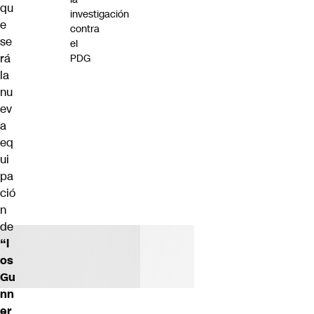
qu
investigación
e
contra
se
el
rá
PDG
la
nu
ev
a
eq
ui
pa
ció
n
de
“l
os
Gu
nn
er