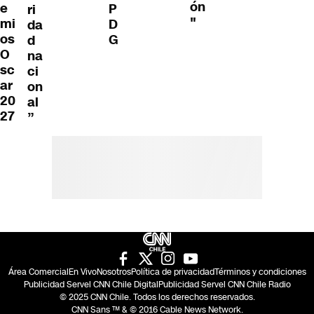
ón
e
P
ri
"
mi
D
da
os
G
d
O
na
sc
ci
ar
on
20
al
27
”
Área Comercial
En Vivo
Nosotros
Política de privacidad
Términos y condiciones
Publicidad Servel CNN Chile Digital
Publicidad Servel CNN Chile Radio
© 2025 CNN Chile. Todos los derechos reservados.
CNN Sans ™ & © 2016 Cable News Network.