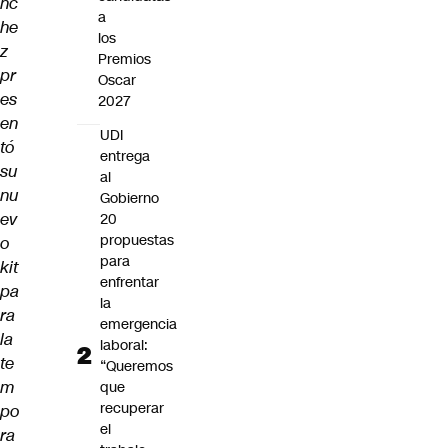
nc
a
he
los
z
Premios
pr
Oscar
es
2027
en
UDI
tó
entrega
su
al
nu
Gobierno
ev
20
propuestas
o
para
kit
enfrentar
pa
la
ra
emergencia
la
laboral:
te
“Queremos
m
que
recuperar
po
el
ra