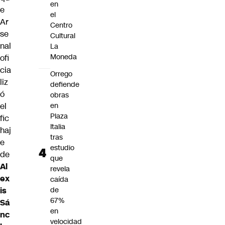
en
e
el
Ar
Centro
se
Cultural
nal
La
Moneda
ofi
cia
Orrego
liz
defiende
ó
obras
el
en
Plaza
fic
Italia
haj
tras
e
estudio
de
que
Al
revela
ex
caída
is
de
67%
Sá
en
nc
velocidad