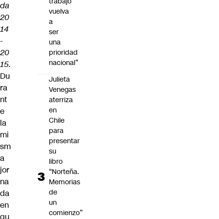
trabajo
da
vuelva
20
a
14
ser
-
una
20
prioridad
nacional”
15.
Du
Julieta
ra
Venegas
nt
aterriza
en
e
Chile
la
para
mi
presentar
sm
su
a
libro
jor
“Norteña.
na
Memorias
de
da
un
en
comienzo”
qu