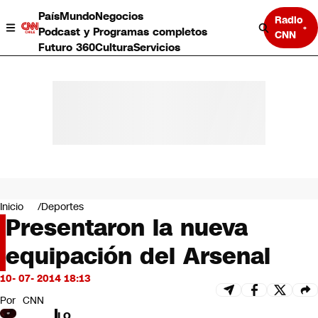
País
Mundo
Negocios
Radio
Podcast y Programas completos
CNN
Futuro 360
Cultura
Servicios
País
Mundo
Negocios
Inicio
Deportes
Presentaron la nueva
Deportes
Programas completos
equipación del Arsenal
Cultura
Servicios
10- 07- 2014 18:13
Bits
CNN Data
Por
CNN
CNN tiempo
LO