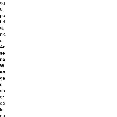
eq
ui
po
bri
tá
nic
o,
Ar
se
ne
W
en
ge
r,
ab
or
dó
lo
qu