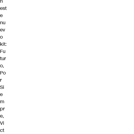
n
est
e
nu
ev
o
kit:
Fu
tur
o,
Po
r
Si
e
m
pr
e,
Vi
ct