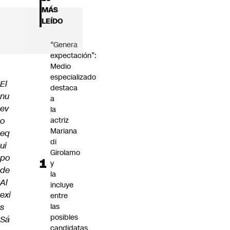
Futuro 360
MÁS
Opinión
LEÍDO
“Genera
expectación”:
Medio
especializado
El
destaca
nu
a
ev
la
o
actriz
Mariana
eq
di
ui
Girolamo
po
y
de
la
Al
incluye
exi
entre
s
las
posibles
Sá
candidatas