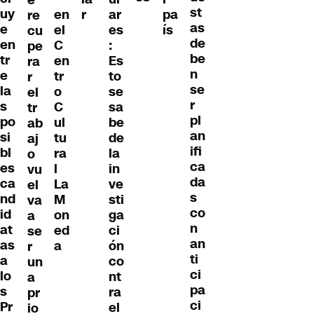
e
st
uy
en
r
ar
pa
re
as
e
el
es
ís
cu
de
en
C
:
pe
be
tr
en
Es
ra
n
e
tr
to
r
se
la
o
se
el
r
s
C
sa
tr
pl
po
ul
be
ab
an
si
tu
de
aj
ifi
bl
ra
la
o
ca
es
l
in
vu
da
ca
La
ve
el
s
nd
M
sti
va
co
id
on
ga
a
n
at
ed
ci
se
an
as
a
ón
r
ti
a
co
un
ci
lo
nt
a
pa
s
ra
pr
ci
Pr
el
io