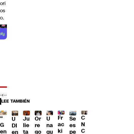
ori
os
o.
LEE TAMBIÉN
Fr
C
“
Ju
Or
U
Se
U
ac
N
G
lie
re
na
es
DI
ki
C
en
ta
go
qu
pe
en