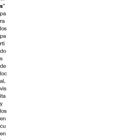
s
”
pa
ra
los
pa
rti
do
s
de
loc
al,
vis
ita
y
los
en
cu
en