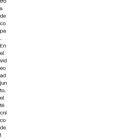
tro
s
de
co
pa
.
En
el
vid
eo
ad
jun
to,
el
té
cni
co
de
l