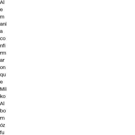
Al
e
m
ani
a
co
nfi
rm
ar
on
qu
e
Mii
ko
Al
bo
rn
óz
fu