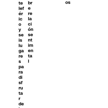
os
br
te
e
lef
re
ér
la
ic
ci
o
ón
y
se
se
nt
is
im
lu
en
ga
ta
re
l
s
pa
ra
di
sf
ru
ta
r
de