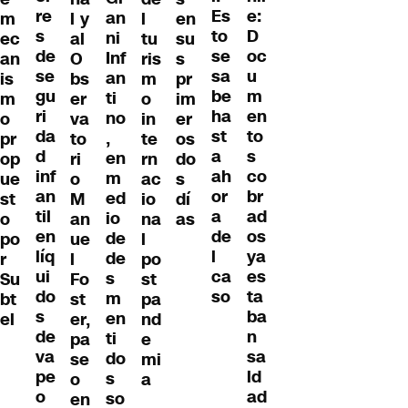
re
e:
Es
an
m
l y
l
en
s
D
to
ni
ec
al
tu
su
de
oc
se
Inf
an
O
ris
s
se
u
sa
an
is
bs
m
pr
gu
m
be
ti
m
er
o
im
ri
en
ha
no
o
va
in
er
da
to
st
,
pr
to
te
os
d
s
a
en
op
ri
rn
do
inf
co
ah
m
ue
o
ac
s
an
br
or
ed
st
M
io
dí
til
ad
a
io
o
an
na
as
en
os
de
de
po
ue
l
líq
ya
l
de
r
l
po
ui
es
ca
s
Su
Fo
st
do
ta
so
m
bt
st
pa
s
ba
en
el
er,
nd
de
n
ti
pa
e
va
sa
do
se
mi
pe
ld
s
o
a
o
ad
so
en