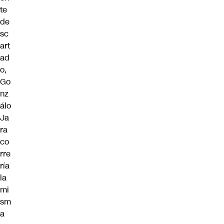
te
de
sc
art
ad
o,
Go
nz
álo
Ja
ra
co
rre
ría
la
mi
sm
a