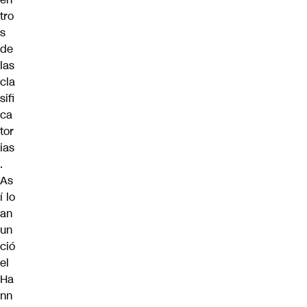
tro
s
de
las
cla
sifi
ca
tor
ias
.
As
í lo
an
un
ció
el
Ha
nn