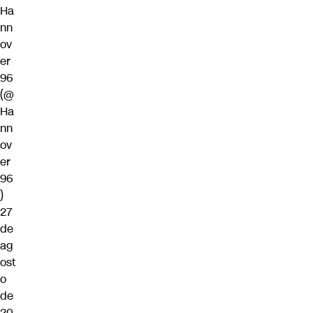
Ha
nn
ov
er
96
(@
Ha
nn
ov
er
96
)
27
de
ag
ost
o
de
20