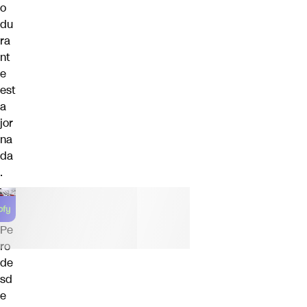
o
du
ra
nt
e
est
a
jor
na
da
.
Pe
ro
de
sd
e