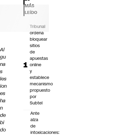
Futuro 360
MÁS
Opinión
LEÍDO
Tribunal
ordena
bloquear
sitios
Al
de
gu
apuestas
na
online
s
y
establece
les
mecanismo
ion
propuesto
es
por
ha
Subtel
n
Ante
de
alza
bi
de
do
intoxicaciones: