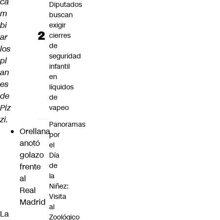
ca
Diputados
m
buscan
bi
exigir
cierres
ar
de
los
seguridad
pl
infantil
an
en
es
líquidos
de
de
Piz
vapeo
zi.
Panoramas
Orellana
por
anotó
el
golazo
Día
de
frente
la
al
Niñez:
Real
Visita
Madrid
al
La
Zoológico