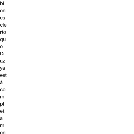
bi
en
es
cie
rto
qu
e
Dí
az
ya
est
á
co
m
pl
et
a
m
en