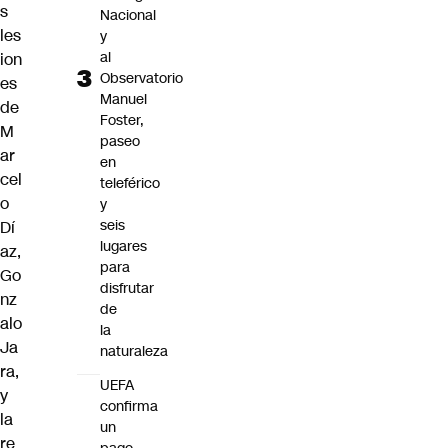
s
Nacional
les
y
al
ion
Observatorio
es
Manuel
de
Foster,
M
paseo
ar
en
cel
teleférico
o
y
seis
Dí
lugares
az,
para
Go
disfrutar
nz
de
alo
la
Ja
naturaleza
ra,
UEFA
y
confirma
la
un
re