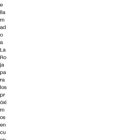
e
lla
m
ad
o
a
La
Ro
ja
pa
ra
los
pr
óxi
m
os
en
cu
en