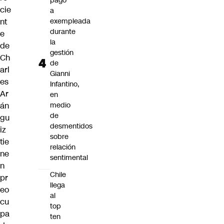
pago
cie
a
nt
exempleada
durante
e
la
de
gestión
Ch
de
arl
Gianni
es
Infantino,
Ar
en
án
medio
de
gu
desmentidos
iz
sobre
tie
relación
ne
sentimental
n
Chile
pr
llega
eo
al
cu
top
pa
ten