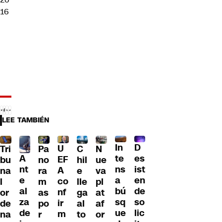
16
LEE TAMBIÉN
D
In
U
Tri
Pa
C
N
A
es
te
EF
bu
no
hil
ue
nt
ist
ns
A
na
ra
e
va
e
en
a
co
l
m
lle
pl
al
de
bú
nf
or
as
ga
at
za
so
sq
ir
de
po
al
af
de
lic
ue
m
na
r
to
or