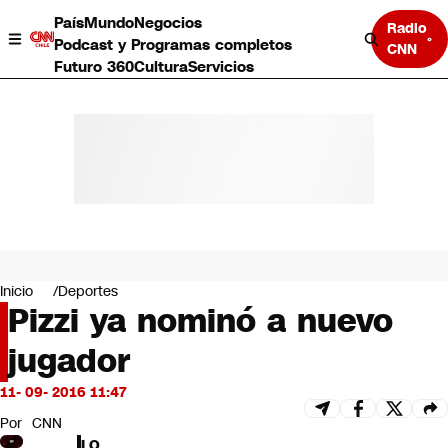
País
Mundo
Negocios
Radio
Podcast y Programas completos
CNN
Futuro 360
Cultura
Servicios
País
Mundo
Negocios
Inicio
Deportes
Pizzi ya nominó a nuevo
Deportes
Programas completos
jugador
Cultura
Servicios
11- 09- 2016 11:47
Bits
CNN Data
Por
CNN
CNN tiempo
LO