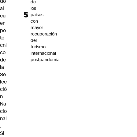
do
de
al
los
países
cu
con
er
mayor
po
recuperación
té
del
cni
turismo
co
internacional
de
postpandemia
la
Se
lec
ció
n
Na
cio
nal
.
Si