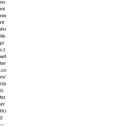
no
mi
nie
rt!
#H
96
pi
c.t
wit
ter
.co
m/
Gb
G
N1
xY
RU
2
—