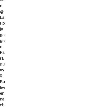
n
@
La
Ro
ja
ge
ge
n
Pa
ra
gu
ay
&
Bo
livi
en
na
ch