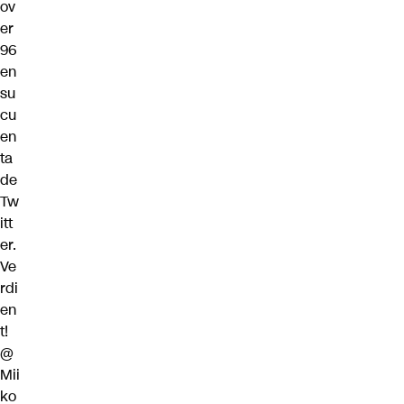
ov
er
96
en
su
cu
en
ta
de
Tw
itt
er.
Ve
rdi
en
t!
@
Mii
ko