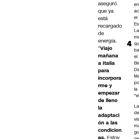
aseguró
e
que ya
ac
el
está
Es
recargado
L
de
m
energía.
q
“
Viajo
ba
mañana
el
a Italia
Bi
Da
para
M
incorpora
po
rme y
la
empezar
"e
de lleno
La
la
de
adaptaci
vi
ón a las
m
condicion
gr
es.
Estoy
de