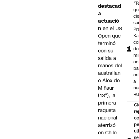
"T
destacad
qu
a
ci
actuació
se
n
en el
US
Pr
Open
que
Ka
co
terminó
de
con su
mil
salida a
en
manos del
ba
australian
cr
o Álex de
a
Miñaur
nu
R
(13°), la
primera
C
raqueta
re
nacional
op
pe
aterrizó
ut
en Chile
se