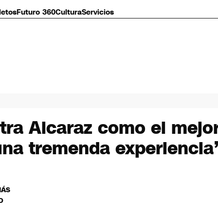
letos
Futuro 360
Cultura
Servicios
ontra Alcaraz como el mej
e una tremenda experiencia
MÁS
O