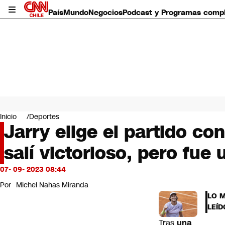
País
Mundo
Negocios
Podcast y Programas comp
País
Mundo
Inicio
Deportes
Negocios
Jarry elige el partido c
Deportes
salí victorioso, pero fu
Programas completos
Cultura
Servicios
07- 09- 2023 08:44
Bits
Por
Michel Nahas Miranda
CNN Data
LO 
CNN tiempo
LEÍD
Futuro 360
Tras
una
Opinión