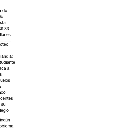
unde
4%
sta
S$ 33
llones
roteo
n
ilandia:
tudiante
aca a
s
uelos
a
nco
centes
 su
legio
ingún
roblema