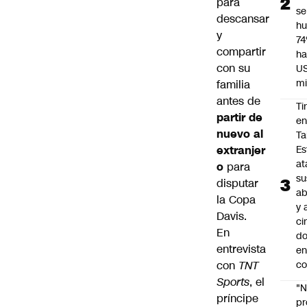
para
se
descansar
h
y
7
compartir
ha
con su
U
mi
familia
antes de
Ti
partir de
e
nuevo al
Ta
extranjer
Es
at
o
para
su
disputar
ab
la
Copa
y 
Davis
.
ci
En
do
entrevista
en
con
TNT
co
Sports
, el
"N
príncipe
p