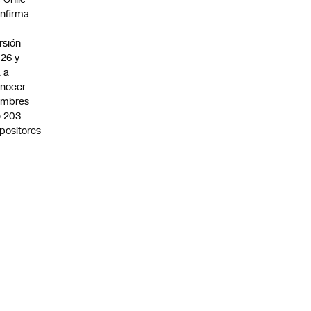
nfirma
rsión
26 y
 a
nocer
ombres
 203
positores