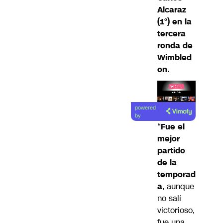
Alcaraz
(1°) en la
tercera
ronda de
Wimbled
on.
Lea el
powered
artículo
by
“
Fue el
mejor
partido
de la
temporad
a
, aunque
no salí
victorioso,
fue una