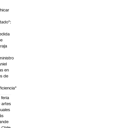
n
hicar
tado":
a
edida
ue
raja
ministro
niel
as en
s de
ficiencia"
 feria
 artes
suales
ás
ande
 Chile