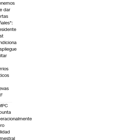
enemos
e dar
ertas
ñales":
esidente
st
ndiciona
spliegue
itar
rrios
íticos
evas
UF
MPC
punta
eracionalmente
ro
ilidad
mestral