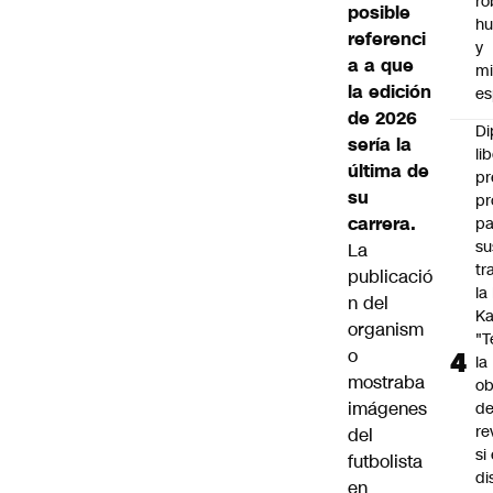
ro
posible
h
referenci
y
a a que
mi
la edición
es
de 2026
Di
sería la
li
última de
pr
su
pr
carrera.
pa
su
La
tr
publicació
la
n del
Ka
organism
"
o
la
mostraba
ob
imágenes
d
re
del
si 
futbolista
di
en