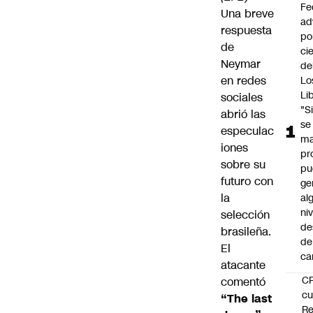
Fe
Una breve
ad
respuesta
po
de
ci
Neymar
de
en redes
Lo
Li
sociales
"S
abrió las
se
especulac
ma
iones
pr
sobre su
pu
futuro con
ge
la
al
ni
selección
de
brasileña.
de
El
ca
atacante
C
comentó
cu
“The last
Re