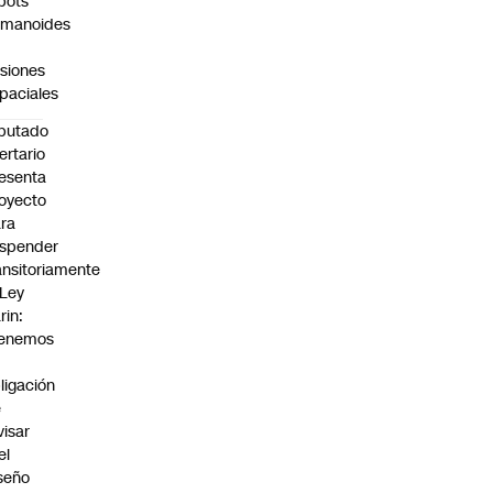
bots
umanoides
siones
paciales
putado
bertario
esenta
oyecto
ra
spender
ansitoriamente
 Ley
rin:
Tenemos
ligación
e
visar
el
seño