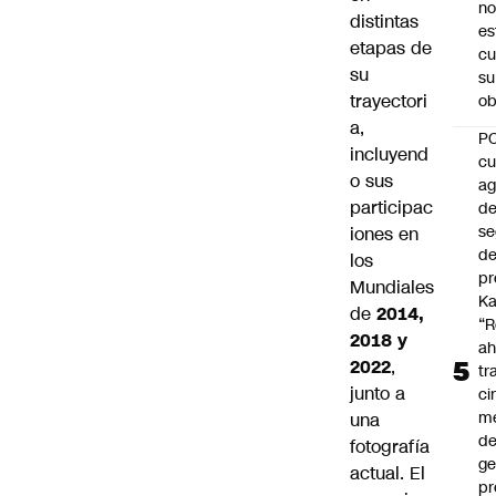
no
distintas
es
etapas de
cu
su
su
trayectori
ob
a,
P
incluyend
cu
o sus
a
participac
d
se
iones en
de
los
pr
Mundiales
Ka
de
2014,
“R
2018 y
ah
2022
,
tr
junto a
ci
m
una
d
fotografía
ge
actual. El
pr