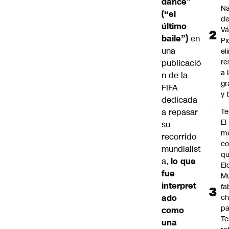
dance”
Na
(“el
d
último
Vá
baile”)
en
Pi
una
el
re
publicació
a 
n de la
gr
FIFA
y 
dedicada
a repasar
Te
El
su
m
recorrido
co
mundialist
q
a,
lo que
El
fue
M
interpret
fa
ado
ch
pa
como
Te
una