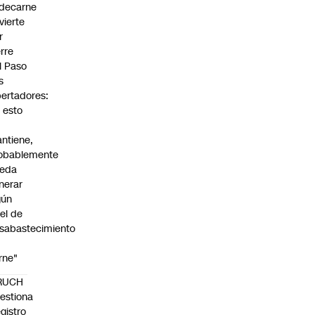
decarne
vierte
r
erre
l Paso
s
bertadores:
i esto
ntiene,
obablemente
eda
nerar
gún
vel de
sabastecimiento
rne"
RUCH
estiona
gistro