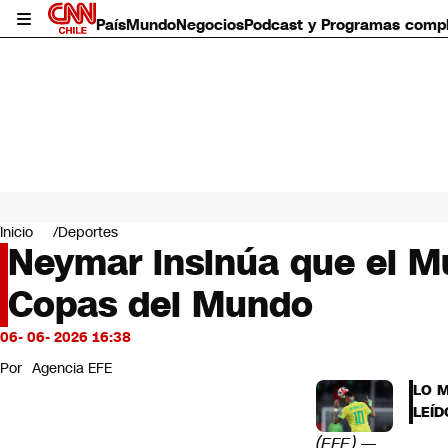
País
Mundo
Negocios
Podcast y Programas comp
País
Mundo
Inicio
Deportes
Negocios
Neymar insinúa que el Mun
Deportes
Copas del Mundo
Programas completos
Cultura
Servicios
06- 06- 2026 16:38
Bits
Por
Agencia EFE
CNN Data
LO 
CNN tiempo
LEÍD
Futuro 360
(EFE) —
Opinión