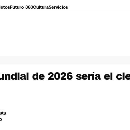
letos
Futuro 360
Cultura
Servicios
dial de 2026 sería el cier
MÁS
O