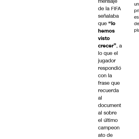
mensaje
u
de la FIFA
pr
señalaba
e
que
“lo
d
pl
hemos
visto
crecer”
, a
lo que el
jugador
respondió
con la
frase que
recuerda
al
document
al sobre
el último
campeon
ato de