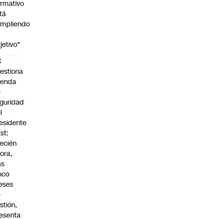
rmativo
tá
mpliendo
jetivo"
C
estiona
genda
e
guridad
l
esidente
st:
ecién
ora,
as
nco
eses
e
stión,
esenta