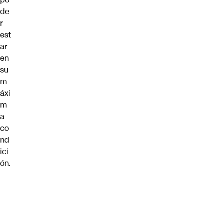
de
r
est
ar
en
su
m
áxi
m
a
co
nd
ici
ón.