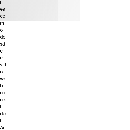
í
es
co
m
o
de
sd
e
el
siti
o
we
b
ofi
cia
l
de
l
Ar