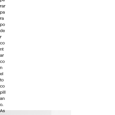
rar
pa
ra
po
de
r
co
nt
ar
co
n
el
to
co
pill
an
o.
As