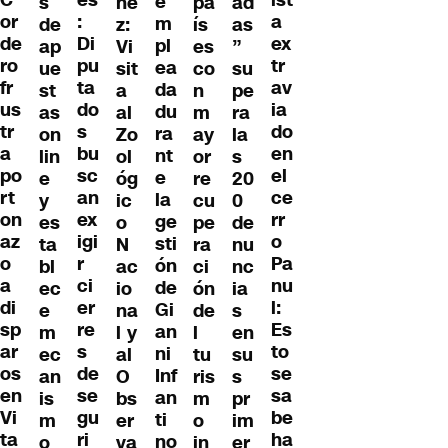
C
ist
e
s
ñe
pa
ad
:
or
a
m
de
z:
ís
as
Di
de
ex
pl
ap
Vi
es
”
pu
ro
tr
ea
ue
sit
co
su
ta
fr
av
da
st
a
n
pe
do
us
ia
du
as
al
m
ra
s
tr
do
ra
on
Zo
ay
la
bu
a
en
nt
lin
ol
or
s
sc
po
el
e
e
óg
re
20
an
rt
ce
la
y
ic
cu
0
ex
on
rr
ge
es
o
pe
de
igi
az
o
sti
ta
N
ra
nu
r
o
Pa
ón
bl
ac
ci
nc
ci
a
nu
de
ec
io
ón
ia
er
di
l:
Gi
e
na
de
s
re
sp
Es
an
m
l y
l
en
s
ar
to
ni
ec
al
tu
su
de
os
se
Inf
an
O
ris
s
se
en
sa
an
is
bs
m
pr
gu
Vi
be
ti
m
er
o
im
ri
ta
ha
no
o
va
in
er