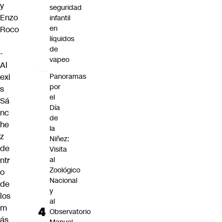
y
seguridad
Enzo
infantil
en
Roco
líquidos
de
-
vapeo
Al
exi
Panoramas
por
s
el
Sá
Día
nc
de
he
la
z
Niñez:
de
Visita
ntr
al
Zoológico
o
Nacional
de
y
los
al
m
Observatorio
ás