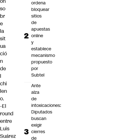
on
ordena
so
bloquear
br
sitios
de
e
apuestas
la
online
sit
y
ua
establece
ció
mecanismo
n
propuesto
de
por
Subtel
l
chi
Ante
len
alza
o.
de
intoxicaciones:
-El
Diputados
round
buscan
entre
exigir
Luis
cierres
Suárez
de