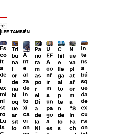
LEE TAMBIÉN
Es
In
U
Tri
Pa
C
N
A
co
te
EF
bu
no
hil
ue
nt
lt
ns
A
na
ra
e
va
e
a
a
co
l
m
lle
pl
al
de
bú
nf
or
as
ga
at
za
l
sq
ir
de
po
al
af
de
ex
ue
m
na
r
to
or
in
mi
da
a
bl
el
p
m
to
ni
de
un
oq
Dí
te
a
xi
st
ex
pa
ue
a
n
“S
ca
ro
cu
go
ar
de
de
in
ci
Lu
rsi
a
sit
la
lo
Fa
on
is
on
ex
io
Ni
s
ch
es