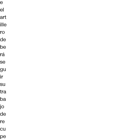
e
el
art
ille
ro
de
be
rá
se
gu
ir
su
tra
ba
jo
de
re
cu
pe