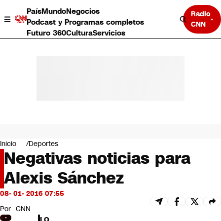
País
Mundo
Negocios
Radio
Podcast y Programas completos
CNN
Futuro 360
Cultura
Servicios
País
Mundo
Negocios
Inicio
Deportes
Negativas noticias para
Deportes
Programas completos
Alexis Sánchez
Cultura
Servicios
08- 01- 2016 07:55
Bits
CNN Data
Por
CNN
CNN tiempo
LO