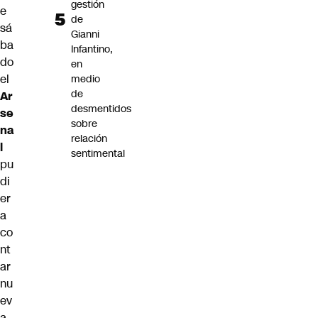
gestión
e
de
sá
Gianni
ba
Infantino,
do
en
el
medio
de
Ar
desmentidos
se
sobre
na
relación
l
sentimental
pu
di
er
a
co
nt
ar
nu
ev
a