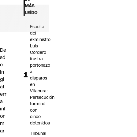
Futuro 360
MÁS
Opinión
LEÍDO
Escolta
del
exministro
Luis
De
Cordero
sd
frustra
e
portonazo
In
a
disparos
gl
en
at
Vitacura:
err
Persecución
a
terminó
inf
con
or
cinco
m
detenidos
ar
Tribunal