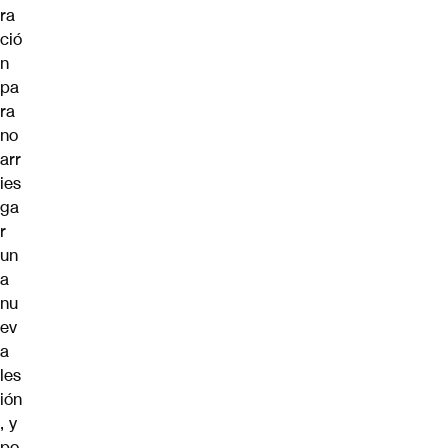
ra
ció
n
pa
ra
no
arr
ies
ga
r
un
a
nu
ev
a
les
ión
, y
po