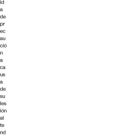
id
a
de
pr
ec
au
ció
n
a
ca
us
a
de
su
les
ión
al
te
nd