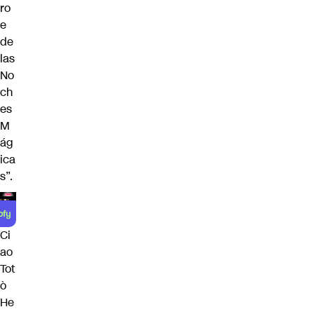
ro
e
de
las
No
ch
es
M
ág
ica
s”.
Ci
ao
Tot
ò
He