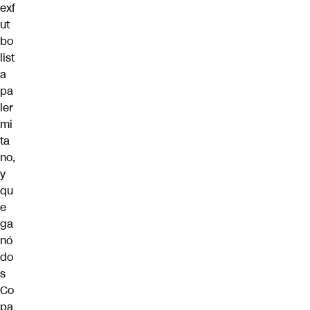
exf
ut
bo
list
a
pa
ler
mi
ta
no,
y
qu
e
ga
nó
do
s
Co
pa