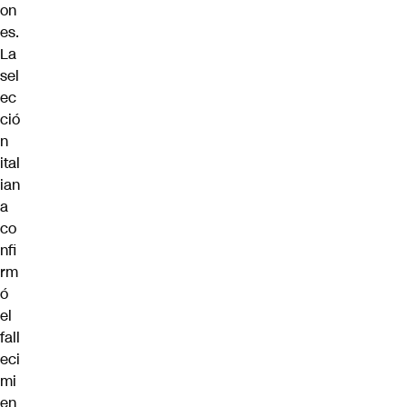
on
es.
La
sel
ec
ció
n
ital
ian
a
co
nfi
rm
ó
el
fall
eci
mi
en