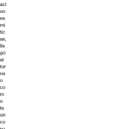
aci
on
es
mí
tic
as,
lle
gó
al
tor
ne
o
co
m
o
te
óri
co
su