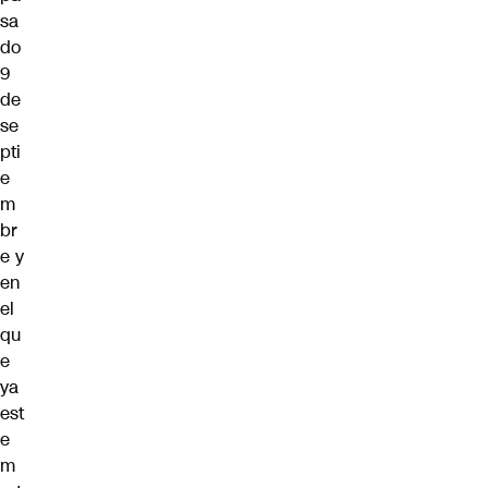
sa
do
9
de
se
pti
e
m
br
e y
en
el
qu
e
ya
est
e
m