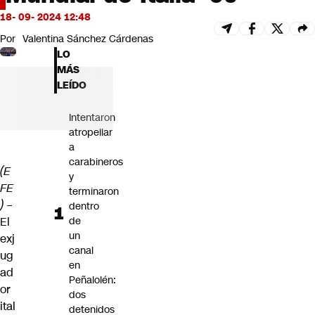
Futuro 360
18- 09- 2024 12:48
Opinión
Por
Valentina Sánchez Cárdenas
LO
MÁS
LEÍDO
Intentaron
atropellar
a
carabineros
(E
y
FE
terminaron
)
–
dentro
El
de
un
exj
canal
ug
en
ad
Peñalolén:
or
dos
ital
detenidos