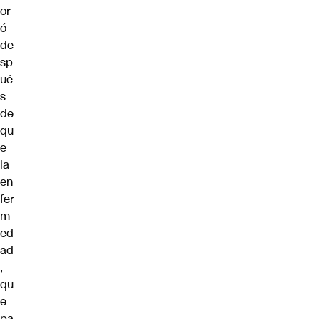
or
ó
de
sp
ué
s
de
qu
e
la
en
fer
m
ed
ad
,
qu
e
pa