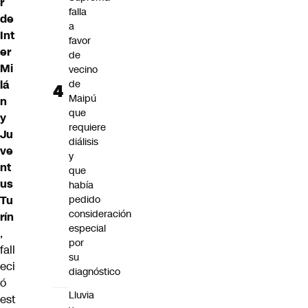
r
falla
de
a
Int
favor
er
de
Mi
vecino
lá
de
Maipú
n
que
y
requiere
Ju
diálisis
ve
y
nt
que
us
había
Tu
pedido
consideración
rín
especial
,
por
fall
su
eci
diagnóstico
ó
Lluvia
est