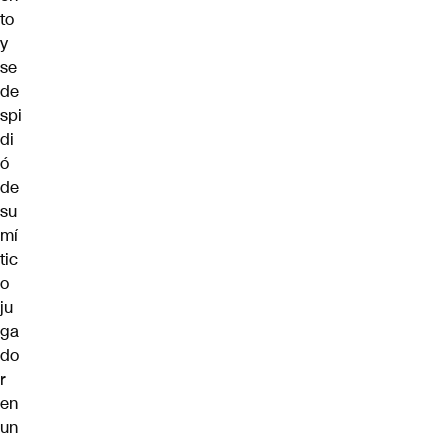
to
y
se
de
spi
di
ó
de
su
mí
tic
o
ju
ga
do
r
en
un