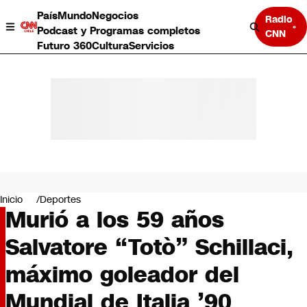
País
Mundo
Negocios
Radio
Podcast y Programas completos
CNN
Futuro 360
Cultura
Servicios
País
Mundo
Negocios
Inicio
Deportes
Murió a los 59 años
Deportes
Programas completos
Salvatore “Totò” Schillaci,
Cultura
Servicios
máximo goleador del
Bits
CNN Data
Mundial de Italia ’90
CNN tiempo