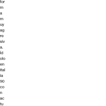
for
m
a
m
uy
ag
re
siv
a.
Íd
olo
en
Ital
ia
90
co
n
ac
tu