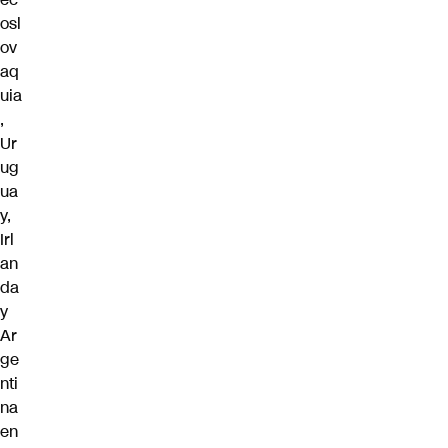
osl
ov
aq
uia
,
Ur
ug
ua
y,
Irl
an
da
y
Ar
ge
nti
na
en