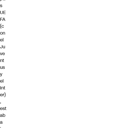
s
UE
FA
(c
on
el
Ju
ve
nt
us
y
el
Int
er)
,
est
ab
a