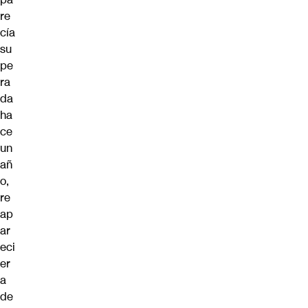
re
cía
su
pe
ra
da
ha
ce
un
añ
o,
re
ap
ar
eci
er
a
de