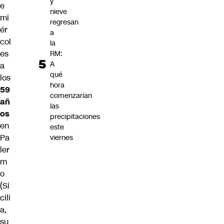
y
e
nieve
mi
regresan
ér
a
col
la
es
RM:
A
a
qué
los
hora
59
comenzarían
añ
las
os
precipitaciones
en
este
Pa
viernes
ler
m
o
(Si
cili
a,
su