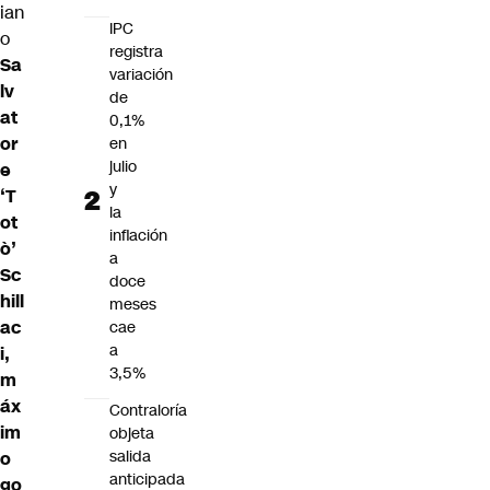
ian
IPC
o
registra
Sa
variación
lv
de
at
0,1%
or
en
julio
e
y
‘T
la
ot
inflación
ò’
a
Sc
doce
hill
meses
ac
cae
a
i,
3,5%
m
áx
Contraloría
im
objeta
salida
o
anticipada
go