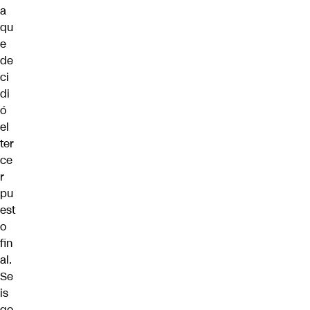
a
qu
e
de
ci
di
ó
el
ter
ce
r
pu
est
o
fin
al.
Se
is
go