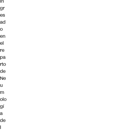
in
gr
es
ad
o
en
el
re
pa
rto
de
Ne
u
m
olo
gí
a
de
l