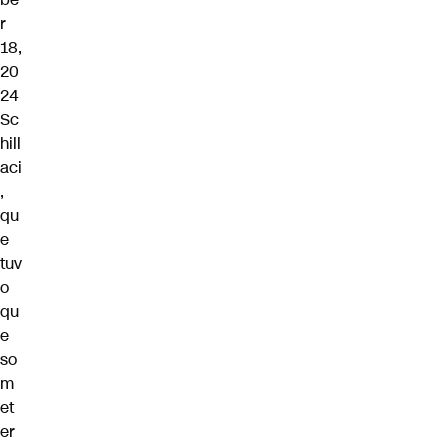
r
18,
20
24
Sc
hill
aci
,
qu
e
tuv
o
qu
e
so
m
et
er