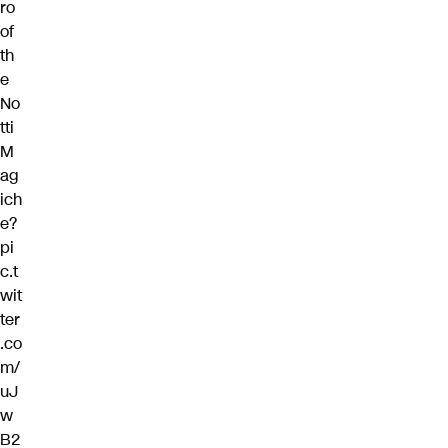
ro
of
th
e
No
tti
M
ag
ich
e?
pi
c.t
wit
ter
.co
m/
uJ
w
B2