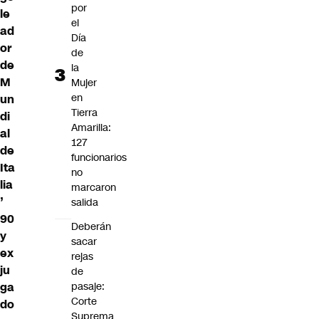
por
le
el
ad
Día
or
de
de
la
M
Mujer
en
un
Tierra
di
Amarilla:
al
127
de
funcionarios
Ita
no
lia
marcaron
’
salida
90
Deberán
y
sacar
ex
rejas
ju
de
ga
pasaje:
Corte
do
Suprema