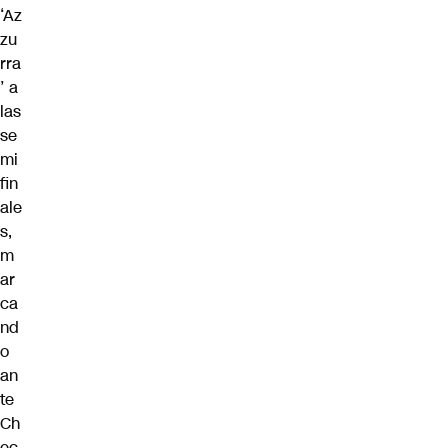
‘Az
zu
rra
’ a
las
se
mi
fin
ale
s,
m
ar
ca
nd
o
an
te
Ch
ec