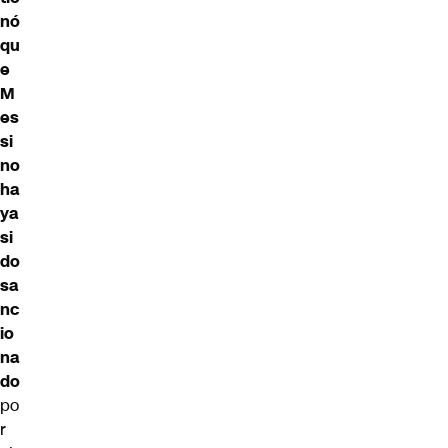
nó
qu
e
M
es
si
no
ha
ya
si
do
sa
nc
io
na
do
po
r