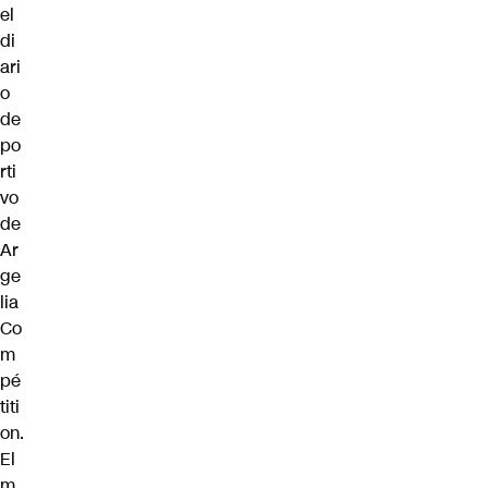
el
di
ari
o
de
po
rti
vo
de
Ar
ge
lia
Co
m
pé
titi
on.
El
m