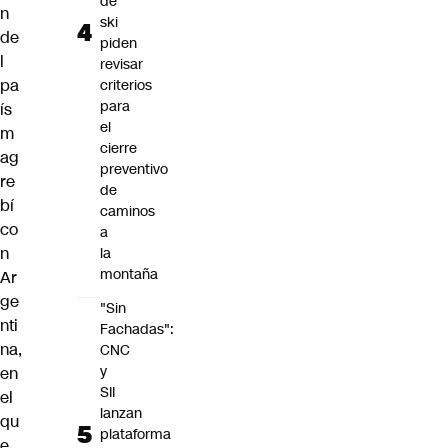
de
n
ski
de
piden
l
revisar
pa
criterios
para
ís
el
m
cierre
ag
preventivo
re
de
bí
caminos
co
a
n
la
montaña
Ar
ge
"Sin
nti
Fachadas":
na,
CNC
y
en
SII
el
lanzan
qu
plataforma
e