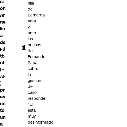
ci
hija
ón
de
Ar
Bernarda
Vera
ge
y
lin
ante
a
las
de
críticas
Fú
de
tb
Fernando
ol
Rabat
sobre
(F
la
AF
gestión
)
del
pr
caso
es
responde:
en
"Él
tó
está
muy
un
desinformado,
a