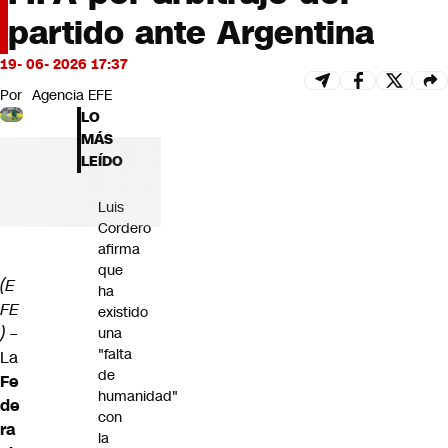
Futuro 360
partido ante Argentina
Opinión
19- 06- 2026 17:37
Por
Agencia EFE
LO
MÁS
LEÍDO
Luis
Cordero
afirma
que
(E
ha
FE
existido
) –
una
"falta
La
de
Fe
humanidad"
de
con
ra
la