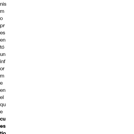
nis
m
o
pr
es
en
tó
un
inf
or
m
e
en
el
qu
e
cu
es
tio