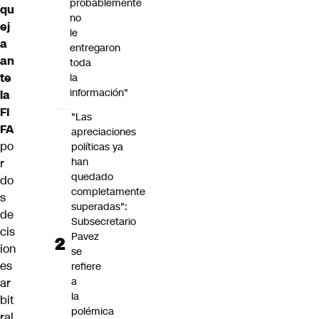
probablemente
qu
no
ej
le
a
entregaron
an
toda
te
la
información"
la
FI
"Las
FA
apreciaciones
po
políticas ya
han
r
quedado
do
completamente
s
superadas":
de
Subsecretario
cis
Pavez
ion
se
es
refiere
a
ar
la
bit
polémica
ral