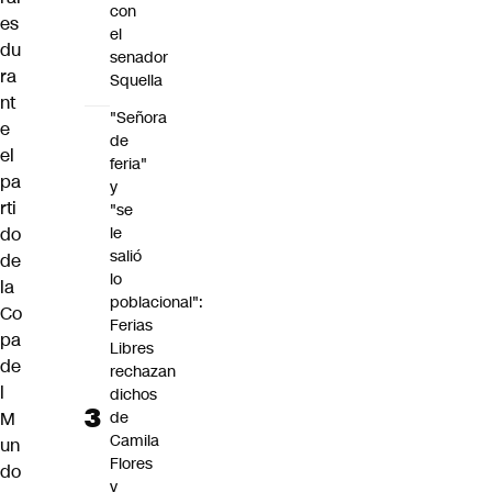
con
es
el
du
senador
ra
Squella
nt
"Señora
e
de
el
feria"
pa
y
rti
"se
le
do
salió
de
lo
la
poblacional":
Co
Ferias
pa
Libres
de
rechazan
l
dichos
de
M
Camila
un
Flores
do
y