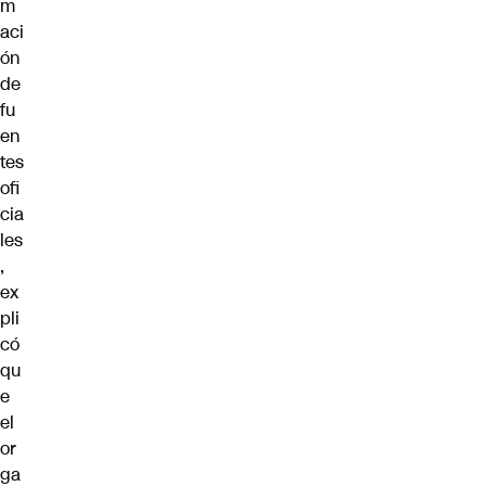
m
aci
ón
de
fu
en
tes
ofi
cia
les
,
ex
pli
có
qu
e
el
or
ga