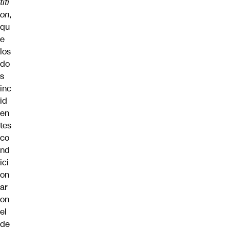
titi
on
,
qu
e
los
do
s
inc
id
en
tes
co
nd
ici
on
ar
on
el
de