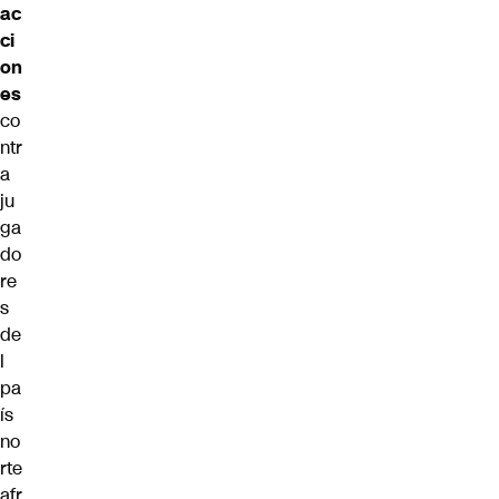
ac
ci
on
es
co
ntr
a
ju
ga
do
re
s
de
l
pa
ís
no
rte
afr