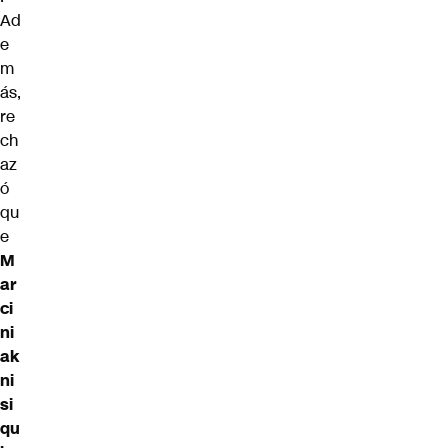
Ad
e
m
ás,
re
ch
az
ó
qu
e
M
ar
ci
ni
ak
ni
si
qu