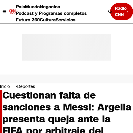
País
Mundo
Negocios
Radio
Podcast y Programas completos
CNN
Futuro 360
Cultura
Servicios
País
Mundo
Negocios
Inicio
Deportes
Cuestionan falta de
Deportes
Programas completos
sanciones a Messi: Argelia
Cultura
Servicios
presenta queja ante la
Bits
CNN Data
FIFA por arbitraje del
CNN tiempo