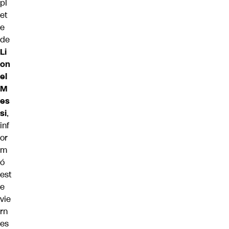
pl
et
e
de
Li
on
el
M
es
si
,
inf
or
m
ó
est
e
vie
rn
es