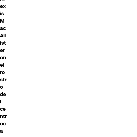
ex
is
M
ac
All
ist
er
en
el
ro
str
o
de
l
ce
ntr
oc
a