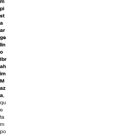
m
pi
st
a
ar
ge
lin
o
Ibr
ah
im
M
az
a
,
qu
e
ta
m
po