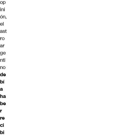
op
ini
ón,
el
ast
ro
ar
ge
nti
no
de
bí
a
ha
be
r
re
ci
bi