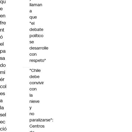
qu
llaman
e
a
en
que
fre
"el
debate
nt
político
ó
se
el
desarrolle
pa
con
sa
respeto"
do
"Chile
mi
debe
ér
convivir
col
con
es
la
a
nieve
la
y
no
sel
paralizarse":
ec
Centros
ció