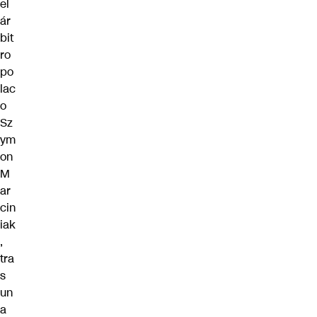
el
ár
bit
ro
po
lac
o
Sz
ym
on
M
ar
cin
iak
,
tra
s
un
a