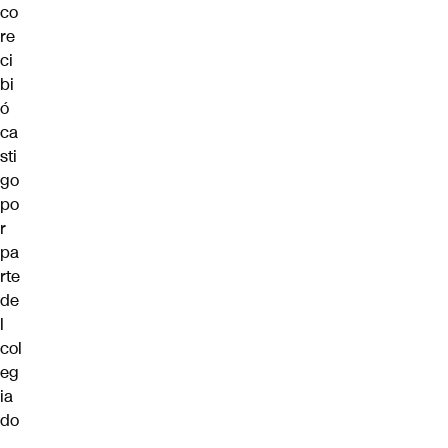
co
re
ci
bi
ó
ca
sti
go
po
r
pa
rte
de
l
col
eg
ia
do
.