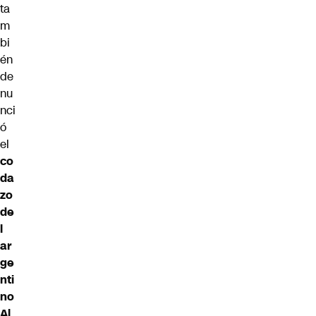
ta
m
bi
én
de
nu
nci
ó
el
co
da
zo
de
l
ar
ge
nti
no
Al