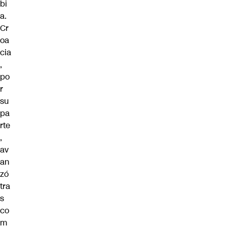
bi
a.
Cr
oa
cia
,
po
r
su
pa
rte
,
av
an
zó
tra
s
co
m