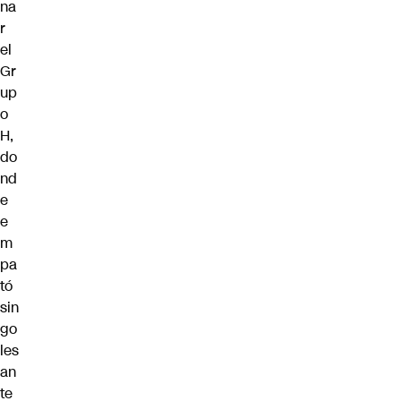
na
r
el
Gr
up
o
H,
do
nd
e
e
m
pa
tó
sin
go
les
an
te