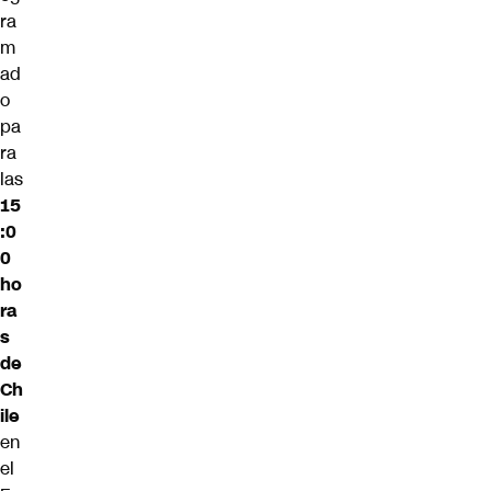
ra
m
ad
o
pa
ra
las
15
:0
0
ho
ra
s
de
Ch
ile
en
el