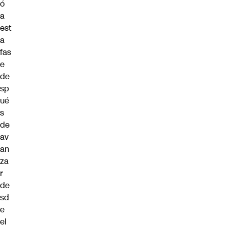
ó
a
est
a
fas
e
de
sp
ué
s
de
av
an
za
r
de
sd
e
el