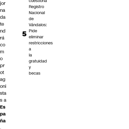
cuestiona
jor
Registro
na
Nacional
da
de
te
Vándalos:
nd
Pide
eliminar
rá
restricciones
co
a
m
la
o
gratuidad
pr
y
ot
becas
ag
oni
sta
s a
Es
pa
ña
,