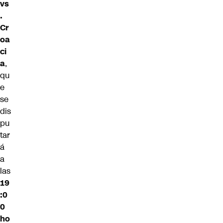
vs
.
Cr
oa
ci
a
,
qu
e
se
dis
pu
tar
á
a
las
19
:0
0
ho