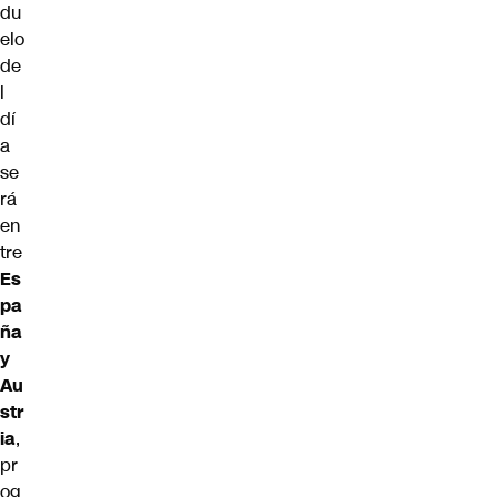
du
elo
de
l
dí
a
se
rá
en
tre
Es
pa
ña
y
Au
str
ia
,
pr
og