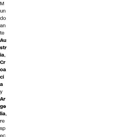
M
un
do
an
te
Au
str
ia
,
Cr
oa
ci
a
y
Ar
ge
lia
,
re
sp
ec