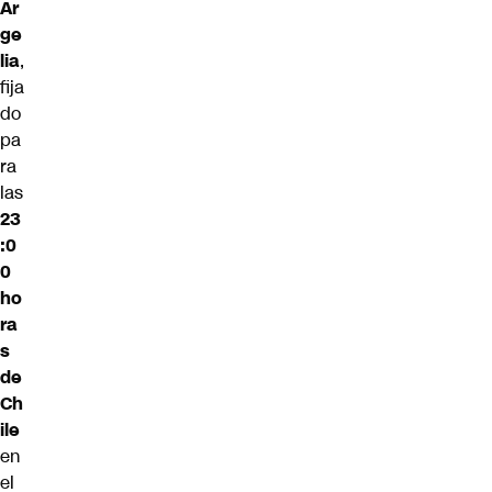
Ar
ge
lia
,
fija
do
pa
ra
las
23
:0
0
ho
ra
s
de
Ch
ile
en
el