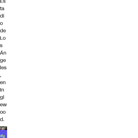
Es
ta
di
o
de
Lo
s
Án
ge
les
,
en
In
gl
ew
oo
d.