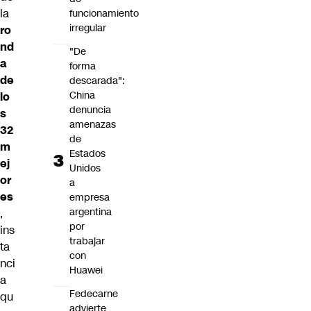
la
funcionamiento
irregular
ro
nd
"De
a
forma
de
descarada":
China
lo
denuncia
s
amenazas
32
de
m
Estados
ej
Unidos
or
a
es
empresa
argentina
,
por
ins
trabajar
ta
con
nci
Huawei
a
Fedecarne
qu
advierte