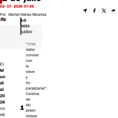
Futuro 360
02- 07- 2026 07:45
Opinión
Por
Michel Nahas Miranda
LO
MÁS
LEÍDO
"Chile
debe
convivir
con
El
la
M
nieve
un
y
di
no
paralizarse":
al
Centros
20
de
26
ski
co
piden
nti
revisar