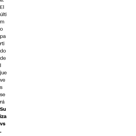
El
últi
m
o
pa
rti
do
de
l
jue
ve
s
se
rá
Su
iza
vs
.