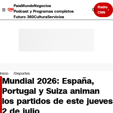
País
Mundo
Negocios
Radio
Podcast y Programas completos
CNN
Futuro 360
Cultura
Servicios
País
Mundo
Negocios
Inicio
Deportes
Mundial 2026: España,
Deportes
Programas completos
Portugal y Suiza animan
Cultura
Servicios
los partidos de este jueves
Bits
CNN Data
2 de julio
CNN tiempo