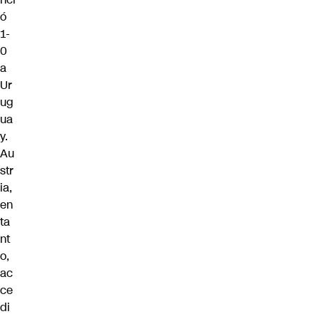
ó
1-
0
a
Ur
ug
ua
y.
Au
str
ia,
en
ta
nt
o,
ac
ce
di