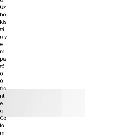
Uz
be
kis
tá
n y
e
m
pa
tó
0-
0
fre
nt
e
a
Co
lo
m