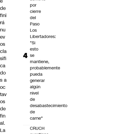
e
por
de
cierre
fini
del
rá
Paso
nu
Los
ev
Libertadores:
"Si
os
esto
cla
se
sifi
mantiene,
ca
probablemente
do
pueda
s a
generar
oc
algún
nivel
tav
de
os
desabastecimiento
de
de
fin
carne"
al.
CRUCH
La