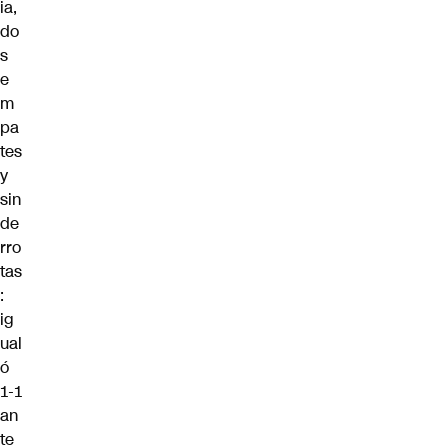
ia,
do
s
e
m
pa
tes
y
sin
de
rro
tas
:
ig
ual
ó
1-1
an
te