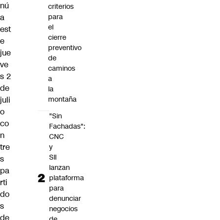
nú
criterios
a
para
el
est
cierre
e
preventivo
jue
de
ve
caminos
s 2
a
de
la
juli
montaña
o
"Sin
co
Fachadas":
n
CNC
tre
y
SII
s
lanzan
pa
plataforma
rti
para
do
denunciar
s
negocios
de
de