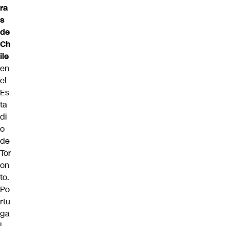
ra
s
de
Ch
ile
en
el
Es
ta
di
o
de
Tor
on
to.
Po
rtu
ga
l