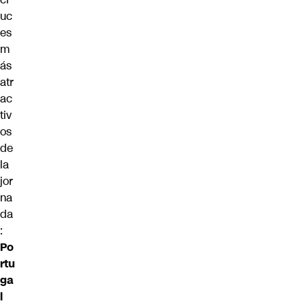
uc
es
m
ás
atr
ac
tiv
os
de
la
jor
na
da
:
Po
rtu
ga
l