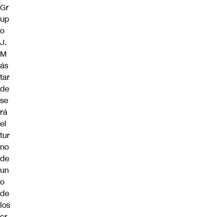
Gr
up
o
J.
M
ás
tar
de
se
rá
el
tur
no
de
un
o
de
los
cr