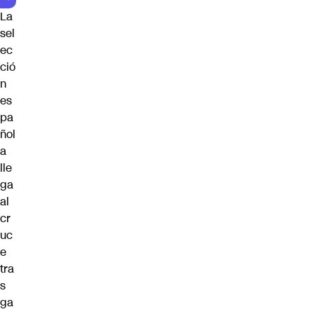
La
sel
ec
ció
n
es
pa
ñol
a
lle
ga
al
cr
uc
e
tra
s
ga