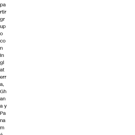
pa
rtir
gr
up
o
co
n
In
gl
at
err
a,
Gh
an
a y
Pa
na
m
á.