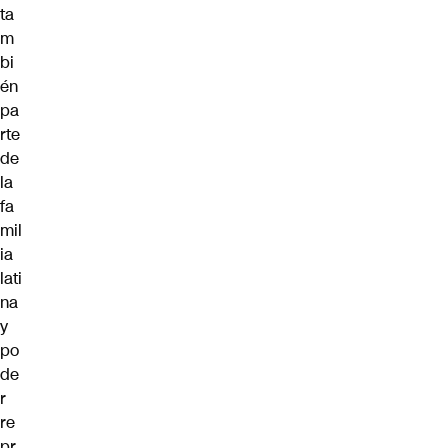
ta
m
bi
én
pa
rte
de
la
fa
mil
ia
lati
na
y
po
de
r
re
pr