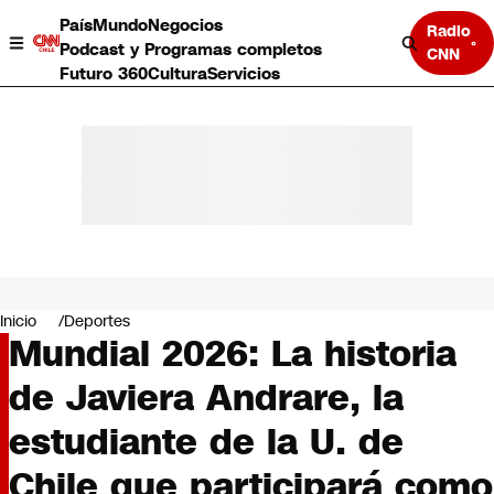
País
Mundo
Negocios
Radio
Podcast y Programas completos
CNN
Futuro 360
Cultura
Servicios
País
Mundo
Negocios
Inicio
Deportes
Mundial 2026: La historia
Deportes
Programas completos
de Javiera Andrare, la
Cultura
Servicios
estudiante de la U. de
Bits
CNN Data
Chile que participará como
CNN tiempo