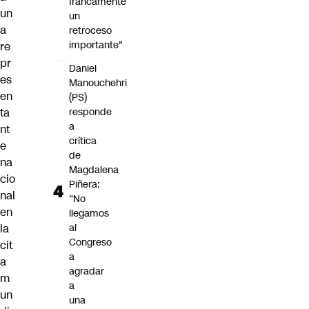
francamente
un
un
a
retroceso
importante"
re
pr
Daniel
es
Manouchehri
en
(PS)
ta
responde
a
nt
crítica
e
de
na
Magdalena
cio
Piñera:
nal
“No
en
llegamos
la
al
Congreso
cit
a
a
agradar
m
a
un
una