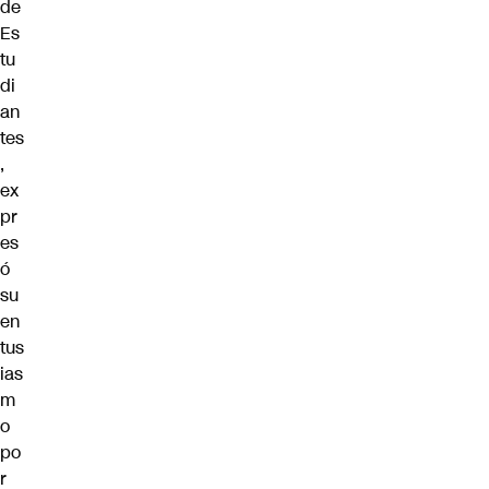
de
Es
tu
di
an
tes
,
ex
pr
es
ó
su
en
tus
ias
m
o
po
r