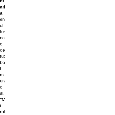
nt
ari
a
en
el
tor
ne
o
de
fút
bo
l
m
un
di
al.
“M
i
rol