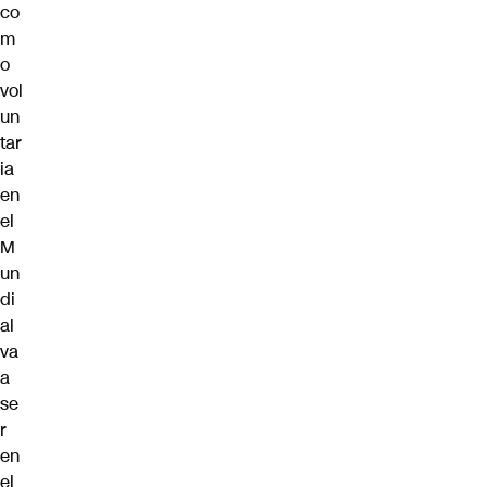
co
m
o
vol
un
tar
ia
en
el
M
un
di
al
va
a
se
r
en
el