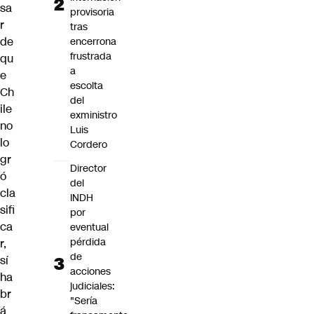
sa
provisoria
r
tras
de
encerrona
frustrada
qu
a
e
escolta
Ch
del
ile
exministro
no
Luis
lo
Cordero
gr
Director
ó
del
cla
INDH
sifi
por
ca
eventual
pérdida
r,
de
sí
acciones
ha
judiciales:
br
"Sería
á