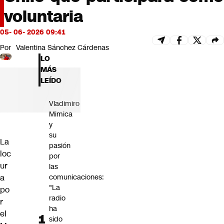
Futuro 360
voluntaria
Opinión
05- 06- 2026 09:41
Por
Valentina Sánchez Cárdenas
LO
MÁS
LEÍDO
Vladimiro
Mimica
y
su
La
pasión
loc
por
ur
las
a
comunicaciones:
"La
po
radio
r
ha
el
sido