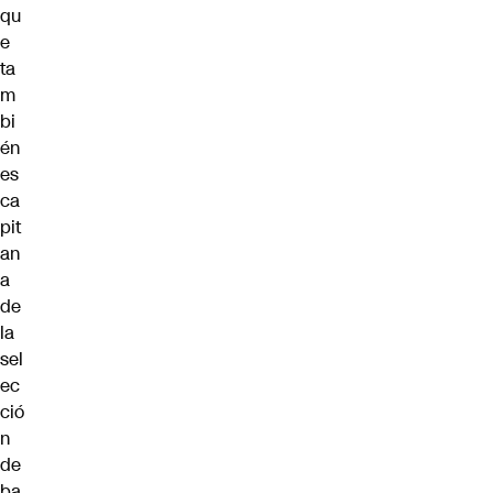
qu
e
ta
m
bi
én
es
ca
pit
an
a
de
la
sel
ec
ció
n
de
ba