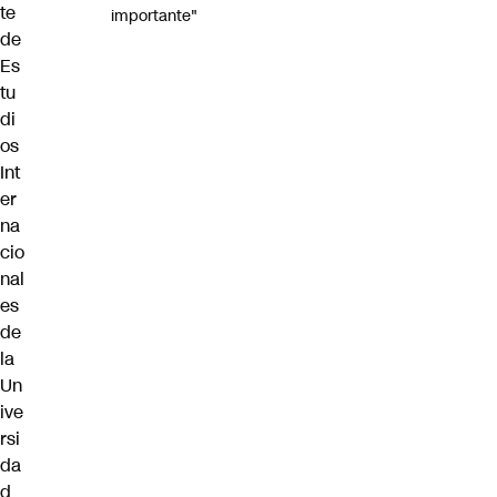
te
importante"
de
Es
tu
di
os
Int
er
na
cio
nal
es
de
la
Un
ive
rsi
da
d