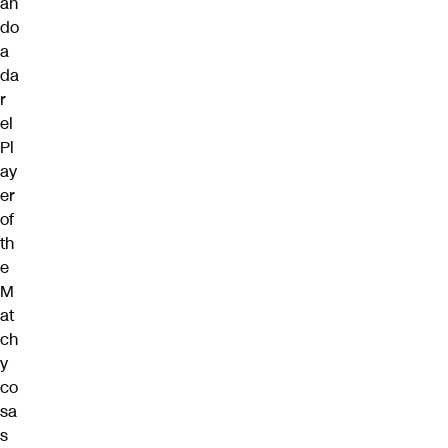
an
do
a
da
r
el
Pl
ay
er
of
th
e
M
at
ch
y
co
sa
s