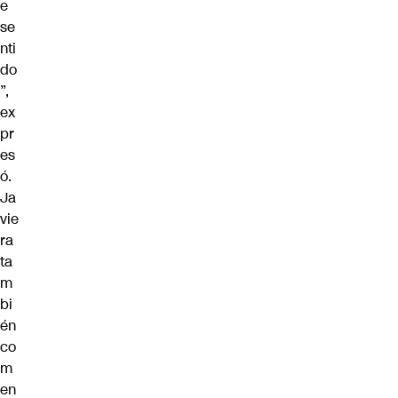
e
se
nti
do
”,
ex
pr
es
ó.
Ja
vie
ra
ta
m
bi
én
co
m
en