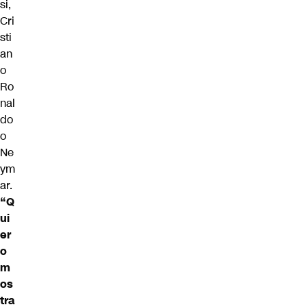
si,
Cri
sti
an
o
Ro
nal
do
o
Ne
ym
ar.
“Q
ui
er
o
m
os
tra