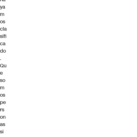
ya
m
os
cla
sifi
ca
do
.
Qu
e
so
m
os
pe
rs
on
as
si