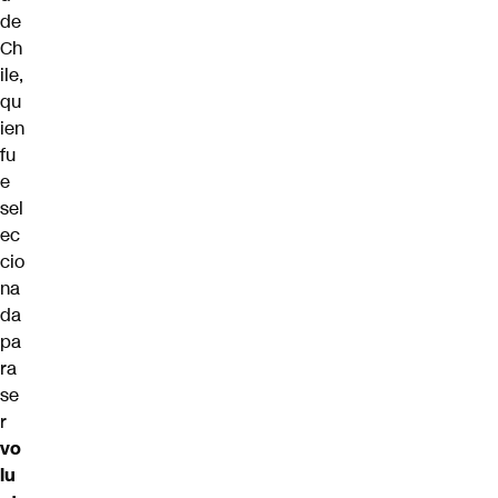
de
Ch
ile,
qu
ien
fu
e
sel
ec
cio
na
da
pa
ra
se
r
vo
lu