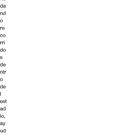
da
nd
o
re
co
rri
do
s
de
ntr
o
de
l
est
ad
io,
ay
ud