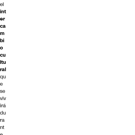
el
int
er
ca
m
bi
o
cu
ltu
ral
qu
e
se
viv
irá
du
ra
nt
e