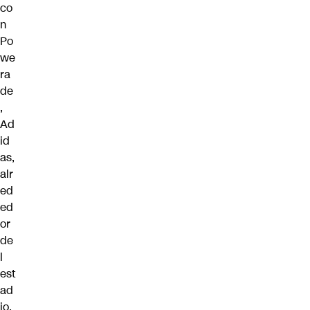
co
n
Po
we
ra
de
,
Ad
id
as,
alr
ed
ed
or
de
l
est
ad
io,