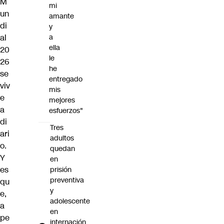
M
mi
un
amante
di
y
al
a
ella
20
le
26
he
se
entregado
viv
mis
e
mejores
a
esfuerzos"
di
Tres
ari
adultos
o.
quedan
Y
en
es
prisión
preventiva
qu
y
e,
adolescente
a
en
pe
internación