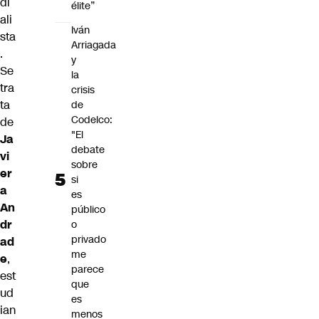
di
élite”
ali
Iván
sta
Arriagada
.
y
Se
la
tra
crisis
ta
de
Codelco:
de
"El
Ja
debate
vi
sobre
er
si
a
es
An
público
dr
o
privado
ad
me
e
,
parece
est
que
ud
es
ian
menos