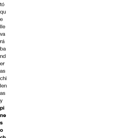
tó
qu
e
lle
va
rá
ba
nd
er
as
chi
len
as
y
pi
ne
s
o
ch