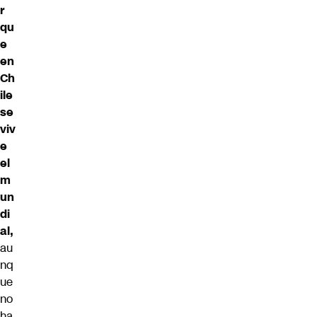
r
qu
e
en
Ch
ile
se
viv
e
el
m
un
di
al,
au
nq
ue
no
ha