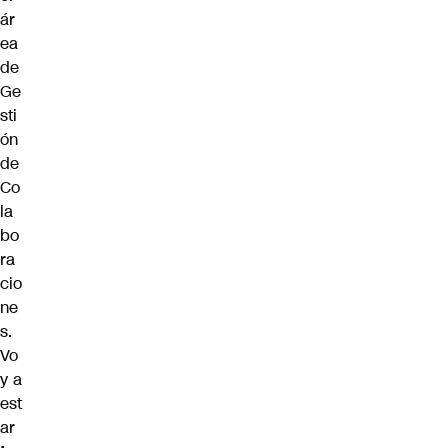
ár
ea
de
Ge
sti
ón
de
Co
la
bo
ra
cio
ne
s.
Vo
y a
est
ar