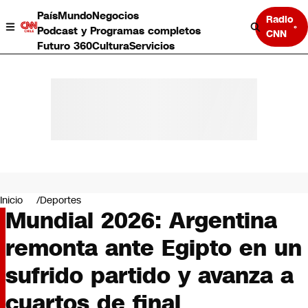
País
Mundo
Negocios
Radio
Podcast y Programas completos
CNN
Futuro 360
Cultura
Servicios
País
Mundo
Negocios
Inicio
Deportes
Mundial 2026: Argentina
Deportes
Programas completos
remonta ante Egipto en un
Cultura
Servicios
sufrido partido y avanza a
Bits
CNN Data
cuartos de final
CNN tiempo