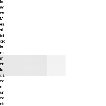
Im
ag
es
M
es
si
ini
ció
la
re
m
on
ta
da
co
n
un
ce
ntr