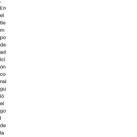
.
En
el
tie
m
po
de
ad
ici
ón
co
nsi
gu
ió
el
go
l
de
la