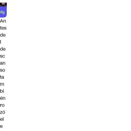
An
tes
de
l
de
sc
an
so
ta
m
bi
én
ro
zó
el
e