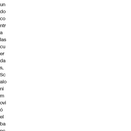
un
do
co
ntr
a
las
cu
er
da
s,
Sc
alo
ni
m
ovi
ó
el
ba
nc