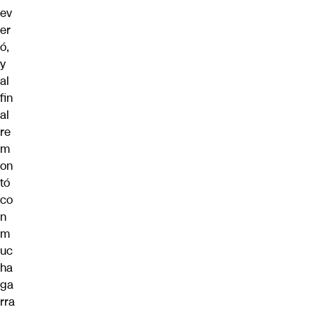
ev
er
ó,
y
al
fin
al
re
m
on
tó
co
n
m
uc
ha
ga
rra