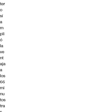
ter
o
sí
a
m
pli
ó
la
ve
nt
aja
a
los
66
mi
nu
tos
tra
s