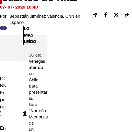
Futuro 360
07- 07- 2026 16:40
Opinión
Por
Sebastián Jiménez Valencia, CNN en
Español
LO
MÁS
LEÍDO
Julieta
Venegas
aterriza
en
(C
Chile
NN
para
presentar
Es
su
pa
libro
ñol
“Norteña.
)
Memorias
—
de
En
un