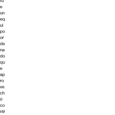
fu
e
un
eq
ui
po
or
de
na
do
qu
e
ap
ro
ve
ch
ó
co
ntr