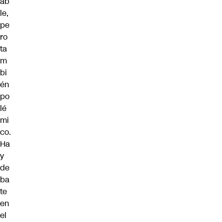
ab
le,
pe
ro
ta
m
bi
én
po
lé
mi
co.
Ha
y
de
ba
te
en
el