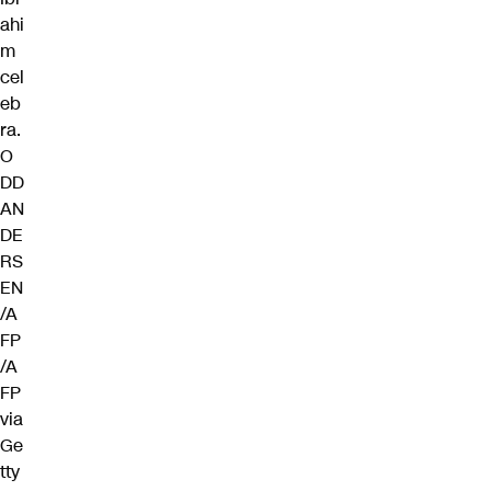
ahi
m
cel
eb
ra.
O
DD
AN
DE
RS
EN
/A
FP
/A
FP
via
Ge
tty