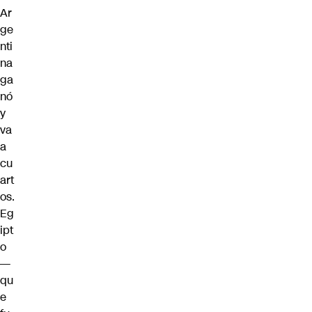
Ar
ge
nti
na
ga
nó
y
va
a
cu
art
os.
Eg
ipt
o
—
qu
e