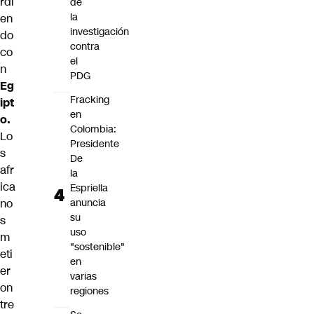
rdi
de
la
en
investigación
do
contra
co
el
n
PDG
Eg
Fracking
ipt
en
o.
Colombia:
Lo
Presidente
s
De
afr
la
ica
Espriella
anuncia
no
su
s
uso
m
"sostenible"
eti
en
er
varias
on
regiones
tre