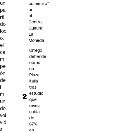
un
comienzo”
en
pa
el
rti
Centro
do
Cultural
loc
La
o,
Moneda
el
Orrego
ca
defiende
m
obras
pe
en
ón
Plaza
de
Italia
l
tras
estudio
m
que
un
revela
do
caída
vol
de
vió
67%
a
en