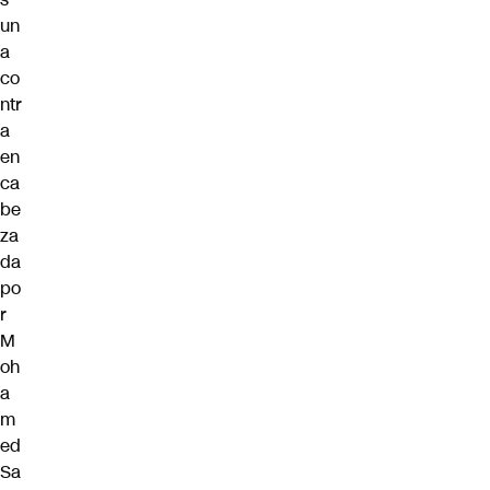
un
a
co
ntr
a
en
ca
be
za
da
po
r
M
oh
a
m
ed
Sa