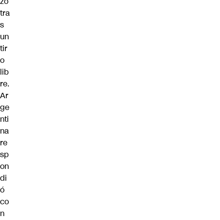
zo
tra
s
un
tir
o
lib
re.
Ar
ge
nti
na
re
sp
on
di
ó
co
n