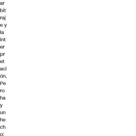
ar
bit
raj
e y
la
int
er
pr
et
aci
ón.
Pe
ro
ha
y
un
he
ch
o: