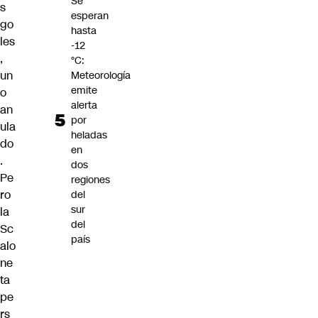
Se
s
esperan
go
hasta
les
-12
,
°C:
un
Meteorología
emite
o
alerta
an
por
ula
heladas
do
en
.
dos
Pe
regiones
ro
del
sur
la
del
Sc
país
alo
ne
ta
pe
rs