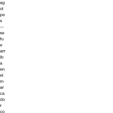
ag
ol
pe
s
—
se
fu
e
arr
ib
a
en
el
m
ar
ca
do
r
co