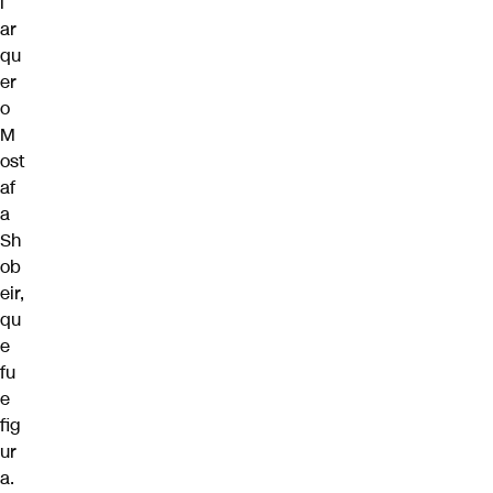
l
ar
qu
er
o
M
ost
af
a
Sh
ob
eir,
qu
e
fu
e
fig
ur
a.