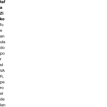
taf
a
Zi
ko
fu
e
an
ula
do
po
r
el
VA
R,
pe
ro
el
de
lan