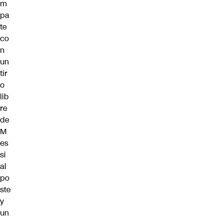
m
pa
te
co
n
un
tir
o
lib
re
de
M
es
si
al
po
ste
y
un