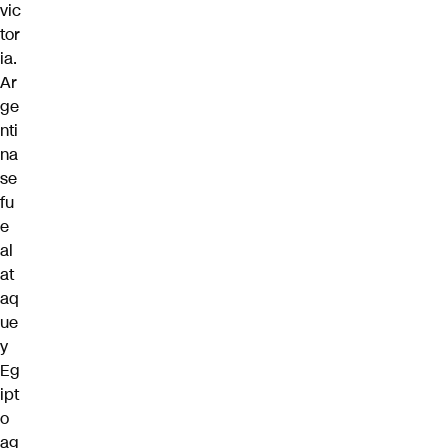
vic
tor
ia.
Ar
ge
nti
na
se
fu
e
al
at
aq
ue
y
Eg
ipt
o
ag