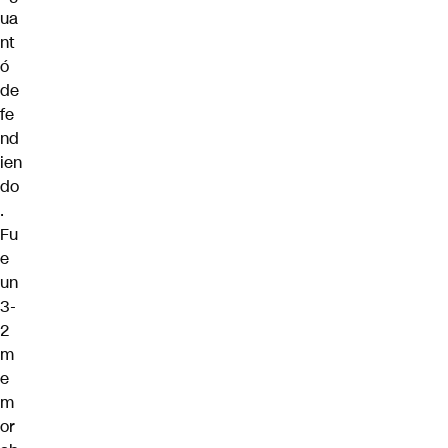
ua
nt
ó
de
fe
nd
ien
do
.
Fu
e
un
3-
2
m
e
m
or