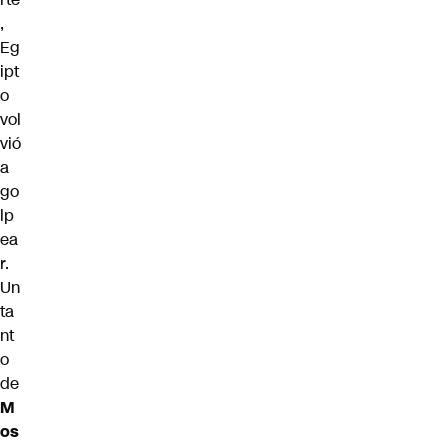
,
Eg
ipt
o
vol
vió
a
go
lp
ea
r.
Un
ta
nt
o
de
M
os