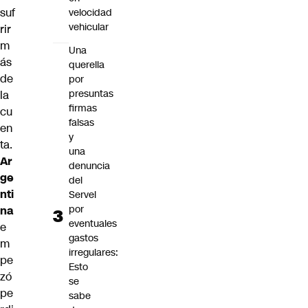
suf
velocidad
vehicular
rir
m
Una
ás
querella
de
por
presuntas
la
firmas
cu
falsas
en
y
ta.
una
Ar
denuncia
ge
del
nti
Servel
por
na
eventuales
e
gastos
m
irregulares:
pe
Esto
zó
se
pe
sabe