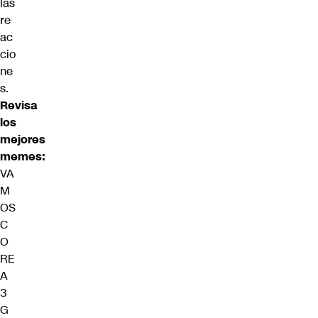
las
re
ac
cio
ne
s.
Revisa
los
mejores
memes:
VA
M
OS
C
O
RE
A
3
G