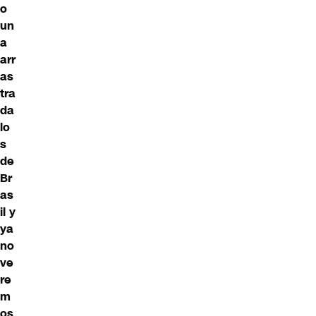
o
un
a
arr
as
tra
da
lo
s
de
Br
as
il y
ya
no
ve
re
m
os