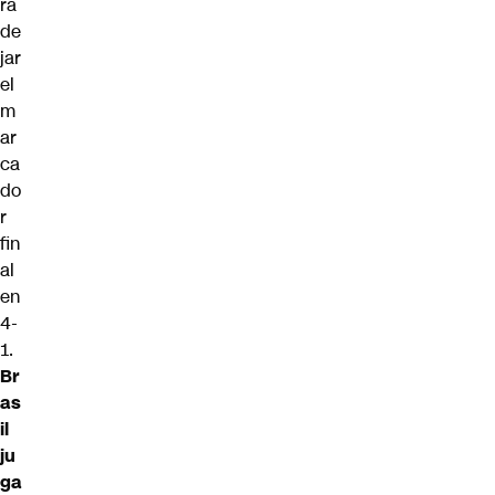
ra
de
jar
el
m
ar
ca
do
r
fin
al
en
4-
1.
Br
as
il
ju
ga