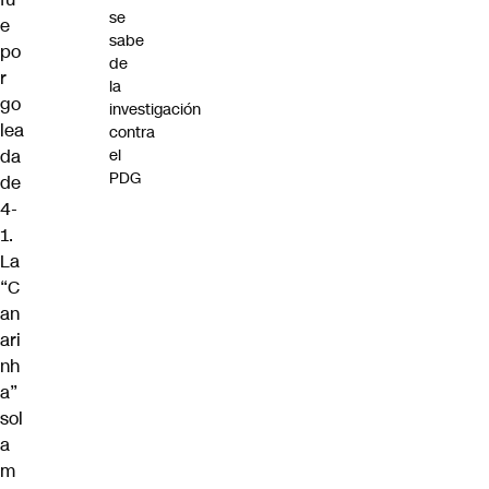
se
e
sabe
po
de
r
la
go
investigación
lea
contra
da
el
PDG
de
4-
1.
La
“C
an
ari
nh
a”
sol
a
m