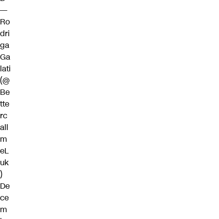
—
Ro
dri
ga
Ga
lati
(@
Be
tte
rc
all
m
eL
uk
)
De
ce
m