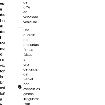
de
vo
67%
s
en
de
velocidad
fin
vehicular
al
Una
de
querella
l
por
tor
presuntas
ne
firmas
o
.
falsas
La
y
una
vic
denuncia
tor
del
ia
Servel
br
por
asi
eventuales
leñ
gastos
a
irregulares:
Esto
fu