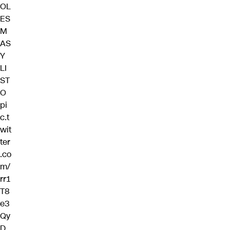
OL
ES
M
AS
Y
LI
ST
O
pi
c.t
wit
ter
.co
m/
rr1
T8
e3
Qy
D