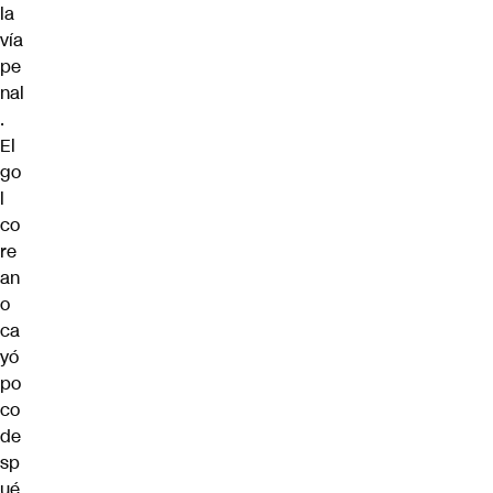
la
vía
pe
nal
.
El
go
l
co
re
an
o
ca
yó
po
co
de
sp
ué