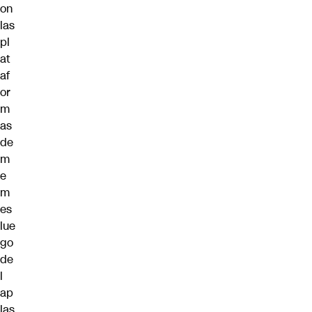
on
las
pl
at
af
or
m
as
de
m
e
m
es
lue
go
de
l
ap
las