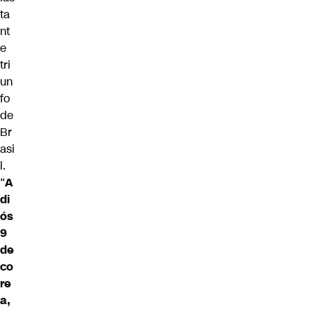
ta
nt
e
tri
un
fo
de
Br
asi
l.
“
A
di
ós
9
de
co
re
a,