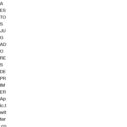
A
ES
TO
S
JU
G
AD
O
RE
S
DE
PR
IM
ER
A
p
ic.t
wit
ter
.co