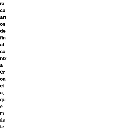
rá
cu
art
os
de
fin
al
co
ntr
a
Cr
oa
ci
a
,
qu
e
m
ás
te