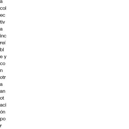
a
col
ec
tiv
a
inc
reí
bl
e y
co
n
otr
a
an
ot
aci
ón
po
r