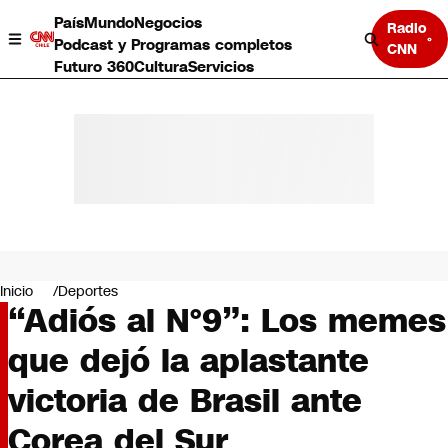
País
Mundo
Negocios
Radio
Podcast y Programas completos
CNN
Futuro 360
Cultura
Servicios
País
Mundo
Negocios
Inicio
Deportes
“Adiós al N°9”: Los memes
Deportes
Programas completos
que dejó la aplastante
Cultura
Servicios
victoria de Brasil ante
Bits
CNN Data
Corea del Sur
CNN tiempo