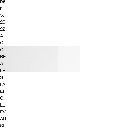
be
r
5,
20
22
A
C
O
RE
A
LE
S
FA
LT
Ó
LL
EV
AR
SE