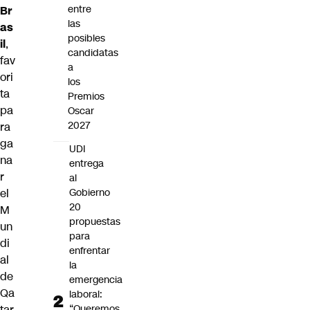
entre
Br
las
as
posibles
il
,
candidatas
fav
a
ori
los
ta
Premios
pa
Oscar
2027
ra
ga
UDI
na
entrega
r
al
el
Gobierno
20
M
propuestas
un
para
di
enfrentar
al
la
de
emergencia
Qa
laboral:
tar
“Queremos