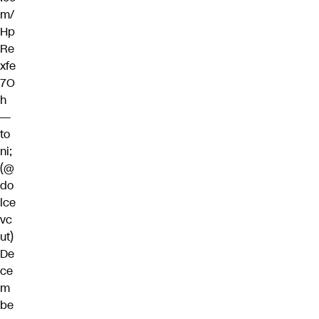
m/
Hp
Re
xfe
7O
h
—
to
ni;
(@
do
lce
vc
ut)
De
ce
m
be