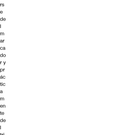
rs
e
de
l
m
ar
ca
do
r y
pr
ác
tic
a
m
en
te
de
l
tri