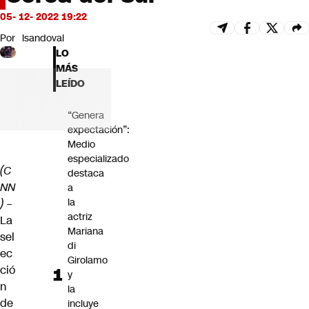
Futuro 360
05- 12- 2022 19:22
Opinión
Por
lsandoval
LO
MÁS
LEÍDO
“Genera
expectación”:
Medio
especializado
(C
destaca
NN
a
la
) –
actriz
La
Mariana
sel
di
ec
Girolamo
ció
y
n
la
de
incluye