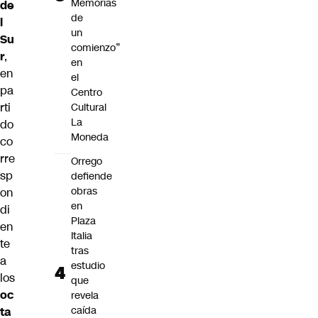
Memorias
de
de
l
un
Su
comienzo”
r
,
en
en
el
pa
Centro
rti
Cultural
La
do
Moneda
co
rre
Orrego
sp
defiende
obras
on
en
di
Plaza
en
Italia
te
tras
a
estudio
los
que
oc
revela
caída
ta