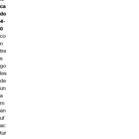
ca
do
4-
0
co
n
tre
s
go
les
de
un
a
m
an
uf
ac
tur