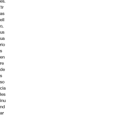
es.
Tr
as
ell
o,
us
ua
rio
s
en
re
de
s
so
cia
les
inu
nd
ar