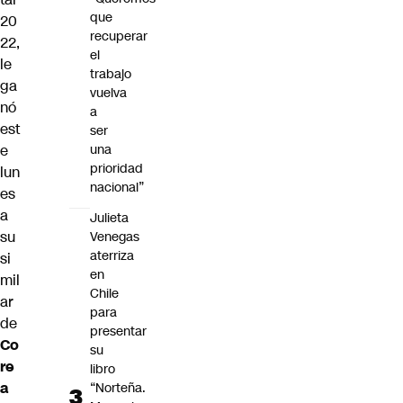
que
20
recuperar
22,
el
le
trabajo
ga
vuelva
nó
a
est
ser
e
una
prioridad
lun
nacional”
es
a
Julieta
su
Venegas
aterriza
si
en
mil
Chile
ar
para
de
presentar
Co
su
re
libro
a
“Norteña.