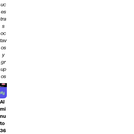
uc
es
tra
s
oc
tav
os
y
gr
up
os
Al
mi
nu
to
36