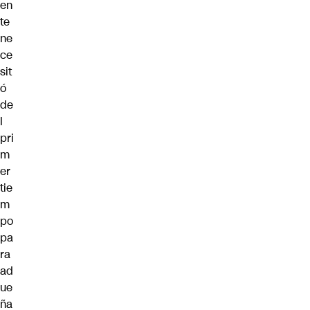
en
te
ne
ce
sit
ó
de
l
pri
m
er
tie
m
po
pa
ra
ad
ue
ña