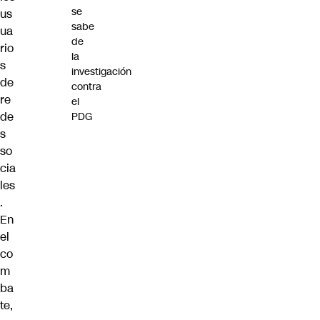
se
us
sabe
ua
de
rio
la
s
investigación
de
contra
re
el
de
PDG
s
so
cia
les
.
En
el
co
m
ba
te,