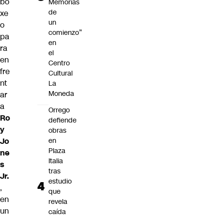
bo
Memorias
de
xe
un
o
comienzo”
pa
en
ra
el
en
Centro
fre
Cultural
nt
La
Moneda
ar
a
Orrego
Ro
defiende
y
obras
Jo
en
Plaza
ne
Italia
s
tras
Jr.
estudio
,
que
en
revela
un
caída