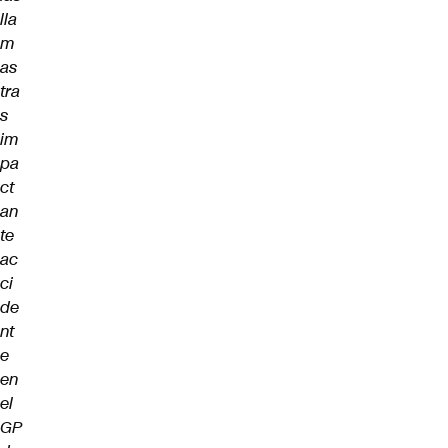
lla
m
as
tra
s
im
pa
ct
an
te
ac
ci
de
nt
e
en
el
GP