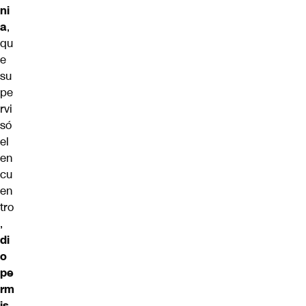
ni
a
,
qu
e
su
pe
rvi
só
el
en
cu
en
tro
,
di
o
pe
rm
is