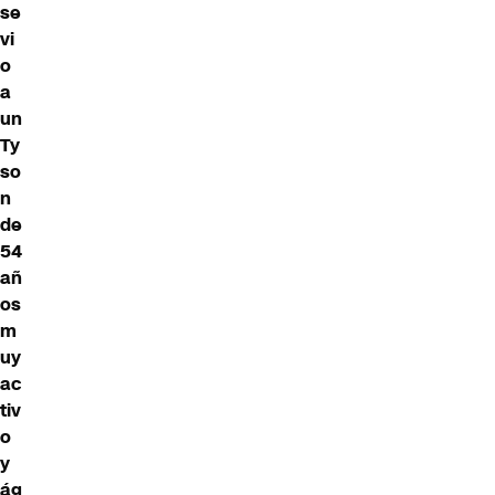
se
vi
o
a
un
Ty
so
n
de
54
añ
os
m
uy
ac
tiv
o
y
ág