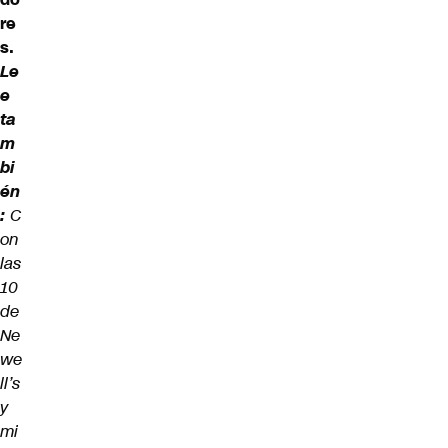
re
s.
Le
e
ta
m
bi
én
:
C
on
las
10
de
Ne
we
ll’s
y
mi