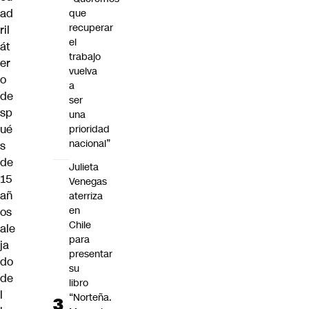
ad
que
recuperar
ril
el
át
trabajo
er
vuelva
o
a
de
ser
sp
una
ué
prioridad
nacional”
s
de
Julieta
15
Venegas
añ
aterriza
en
os
Chile
ale
para
ja
presentar
do
su
de
libro
l
“Norteña.