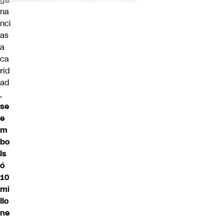
na
nci
as
a
ca
rid
ad
,
se
e
m
bo
ls
ó
10
mi
llo
ne