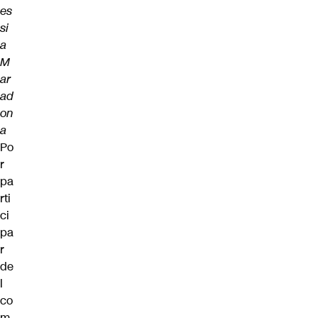
es
si
a
M
ar
ad
on
a
Po
r
pa
rti
ci
pa
r
de
l
co
m