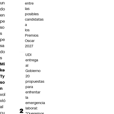
un
entre
do
las
posibles
en
candidatas
pe
a
so
los
s
Premios
pe
Oscar
sa
2027
do
UDI
s
entrega
Mi
al
ke
Gobierno
Ty
20
propuestas
so
para
n
enfrentar
vol
la
vió
emergencia
al
laboral:
cu
“Queremos