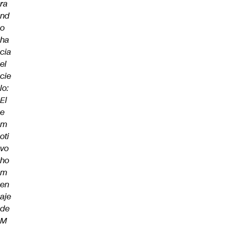
ra
nd
o
ha
cia
el
cie
lo:
El
e
m
oti
vo
ho
m
en
aje
de
M