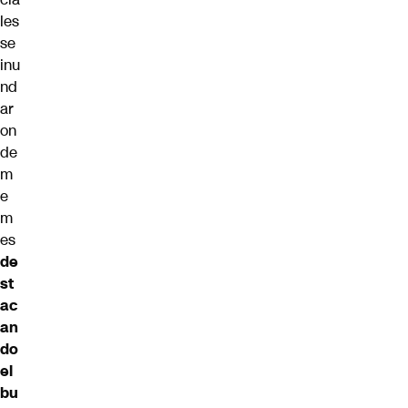
les
se
inu
nd
ar
on
de
m
e
m
es
de
st
ac
an
do
el
bu