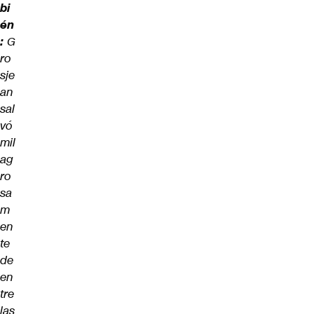
bi
én
:
G
ro
sje
an
sal
vó
mil
ag
ro
sa
m
en
te
de
en
tre
las