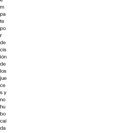
m
pa
te
po
r
de
cis
ión
de
los
jue
ce
s y
no
hu
bo
caí
da