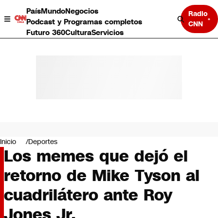
País
Mundo
Negocios
Radio
Podcast y Programas completos
CNN
Futuro 360
Cultura
Servicios
País
Mundo
Negocios
Inicio
Deportes
Los memes que dejó el
Deportes
Programas completos
retorno de Mike Tyson al
Cultura
Servicios
cuadrilátero ante Roy
Bits
CNN Data
Jones Jr.
CNN tiempo