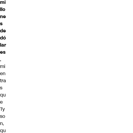
mi
llo
ne
s
de
dó
lar
es
,
mi
en
tra
s
qu
e
Ty
so
n,
qu