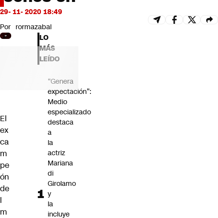
Futuro 360
29- 11- 2020 18:49
Opinión
Por
rormazabal
LO
MÁS
LEÍDO
“Genera
expectación”:
Medio
especializado
El
destaca
ex
a
ca
la
m
actriz
Mariana
pe
di
ón
Girolamo
de
y
l
la
m
incluye