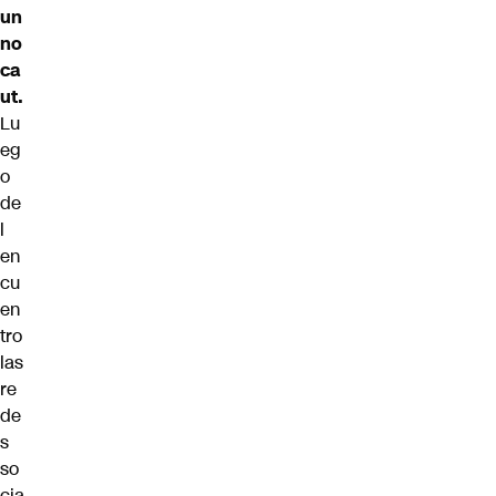
un
no
ca
ut.
Lu
eg
o
de
l
en
cu
en
tro
las
re
de
s
so
cia