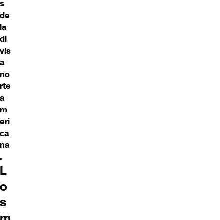
s
de
la
di
vis
a
no
rte
a
m
eri
ca
na
.
L
o
s
m