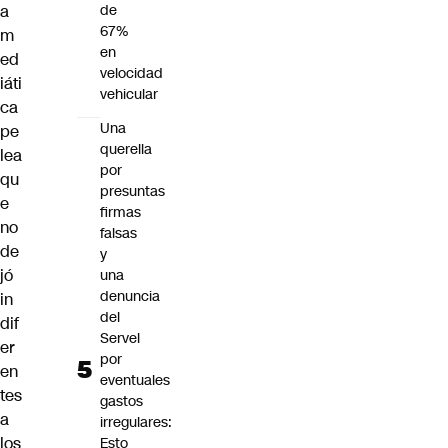
a
de
67%
m
en
ed
velocidad
iáti
vehicular
ca
Una
pe
querella
lea
por
qu
presuntas
e
firmas
no
falsas
de
y
jó
una
denuncia
in
del
dif
Servel
er
por
en
eventuales
tes
gastos
a
irregulares:
los
Esto