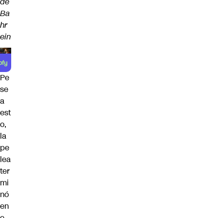
de
Ba
hr
ein
Pe
se
a
est
o,
la
pe
lea
ter
mi
nó
en
e