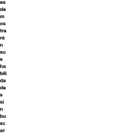
es
de
m
os
tra
rá
n
su
s
ha
bili
da
de
s
si
n
bu
sc
ar