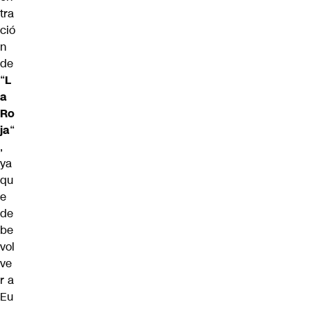
tra
ció
n
de
“
L
a
Ro
ja
“
,
ya
qu
e
de
be
vol
ve
r a
Eu