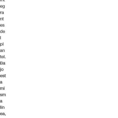
eg
ra
nt
es
de
l
pl
an
tel.
Ba
jo
est
a
mi
sm
a
lín
ea,