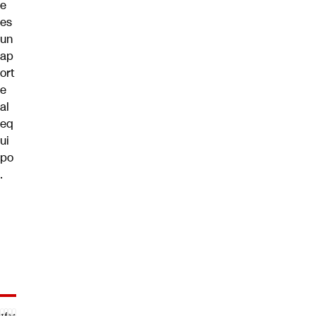
e
es
un
ap
ort
e
al
eq
ui
po
.