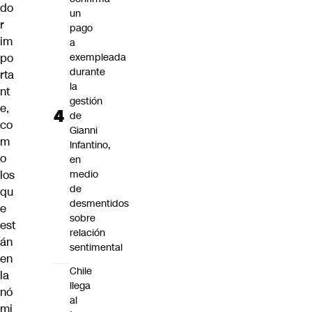
do
un
r
pago
im
a
po
exempleada
durante
rta
la
nt
gestión
e,
de
co
Gianni
m
Infantino,
o
en
los
medio
de
qu
desmentidos
e
sobre
est
relación
án
sentimental
en
Chile
la
llega
nó
al
mi