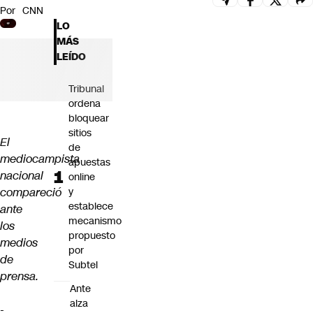
Por
CNN
Futuro 360
LO
Opinión
MÁS
LEÍDO
Tribunal
ordena
bloquear
sitios
El
de
mediocampista
apuestas
nacional
online
compareció
y
establece
ante
mecanismo
los
propuesto
medios
por
de
Subtel
prensa.
Ante
alza
-