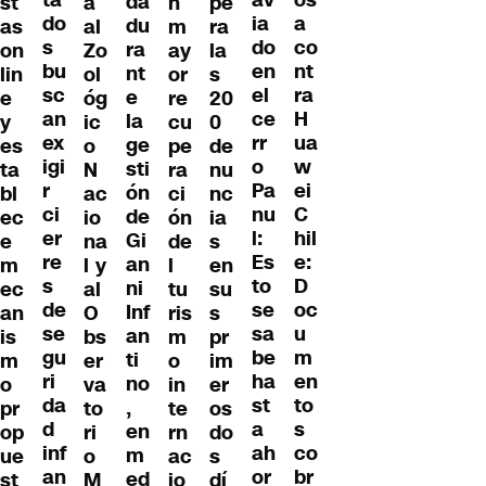
os
av
da
st
a
n
pe
do
a
ia
du
as
al
m
ra
s
co
do
ra
on
Zo
ay
la
bu
nt
en
nt
lin
ol
or
s
sc
ra
el
e
e
óg
re
20
an
H
ce
la
y
ic
cu
0
ex
ua
rr
ge
es
o
pe
de
igi
w
o
sti
ta
N
ra
nu
r
ei
Pa
ón
bl
ac
ci
nc
ci
C
nu
de
ec
io
ón
ia
er
hil
l:
Gi
e
na
de
s
re
e:
Es
an
m
l y
l
en
s
D
to
ni
ec
al
tu
su
de
oc
se
Inf
an
O
ris
s
se
u
sa
an
is
bs
m
pr
gu
m
be
ti
m
er
o
im
ri
en
ha
no
o
va
in
er
da
to
st
,
pr
to
te
os
d
s
a
en
op
ri
rn
do
inf
co
ah
m
ue
o
ac
s
an
br
or
ed
st
M
io
dí