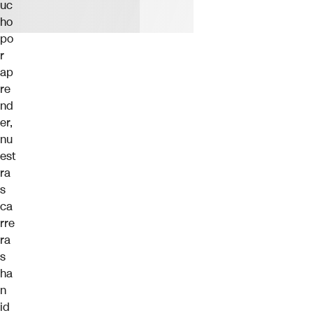
uc
ho
po
r
ap
re
nd
er,
nu
est
ra
s
ca
rre
ra
s
ha
n
id