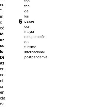
top
na
ten
”,
de
in
los
países
di
con
có
mayor
M
recuperación
ar
del
ce
turismo
lo
internacional
Dí
postpandemia
az
en
co
nf
er
en
cia
de