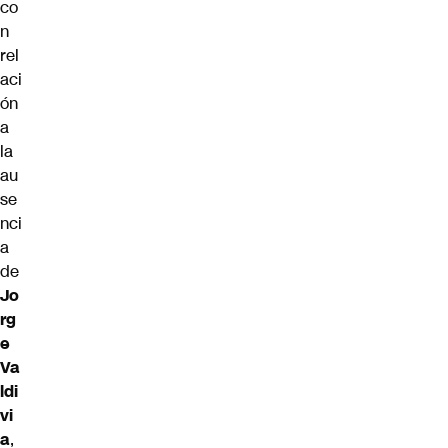
co
n
rel
aci
ón
a
la
au
se
nci
a
de
Jo
rg
e
Va
ldi
vi
a
,