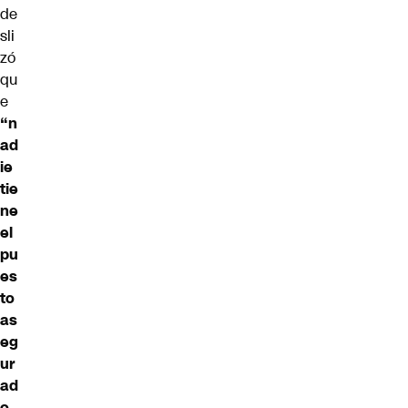
de
sli
zó
qu
e
“n
ad
ie
tie
ne
el
pu
es
to
as
eg
ur
ad
o