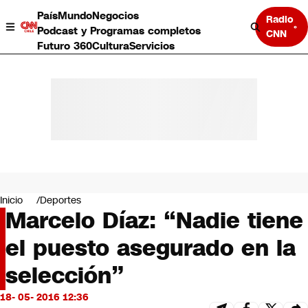
País
Mundo
Negocios
Radio
Podcast y Programas completos
CNN
Futuro 360
Cultura
Servicios
País
Mundo
Negocios
Inicio
Deportes
Marcelo Díaz: “Nadie tiene
Deportes
Programas completos
el puesto asegurado en la
Cultura
Servicios
selección”
Bits
CNN Data
18- 05- 2016 12:36
CNN tiempo