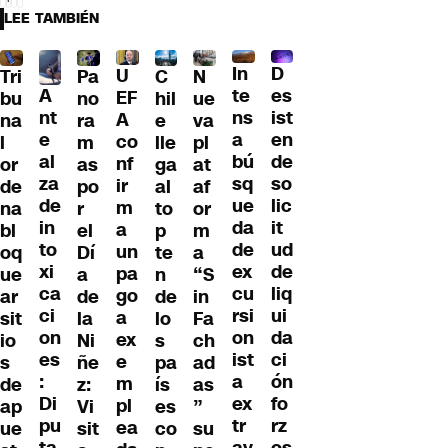
LEE TAMBIÉN
D
In
U
Tri
Pa
C
N
A
es
te
EF
bu
no
hil
ue
nt
ist
ns
A
na
ra
e
va
e
en
a
co
l
m
lle
pl
al
de
bú
nf
or
as
ga
at
za
so
sq
ir
de
po
al
af
de
lic
ue
m
na
r
to
or
in
it
da
a
bl
el
p
m
to
ud
de
un
oq
Dí
te
a
xi
de
ex
pa
ue
a
n
“S
ca
liq
cu
go
ar
de
de
in
ci
ui
rsi
a
sit
la
lo
Fa
on
da
on
ex
io
Ni
s
ch
es
ci
ist
e
s
ñe
pa
ad
:
ón
a
m
de
z:
ís
as
Di
fo
ex
pl
ap
Vi
es
”
pu
rz
tr
ea
ue
sit
co
su
ta