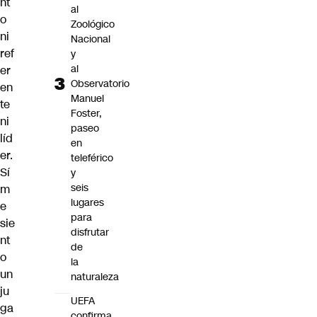
nt
al
o
Zoológico
ni
Nacional
ref
y
al
er
Observatorio
en
Manuel
te
Foster,
ni
paseo
líd
en
er.
teleférico
Sí
y
seis
m
lugares
e
para
sie
disfrutar
nt
de
o
la
un
naturaleza
ju
UEFA
ga
confirma