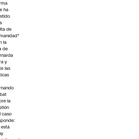
irma
e ha
istido
a
alta de
manidad"
n la
ja de
rnarda
ra y
te las
íticas
rnando
bat
bre la
stión
l caso
sponde:
l está
uy