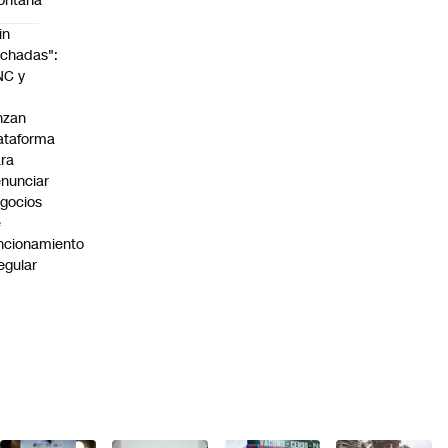
ontaña
in
chadas":
NC y
nzan
ataforma
ra
nunciar
gocios
e
ncionamiento
regular