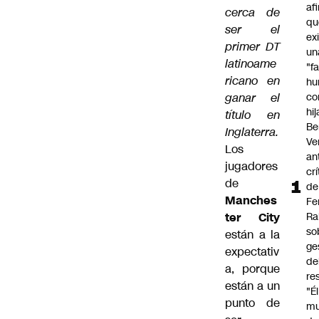
af
cerca de
qu
ser el
ex
primer DT
un
latinoame
"f
ricano en
hu
ganar el
co
hi
título en
Be
Inglaterra.
Ve
Los
an
jugadores
cr
de
de
Manches
Fe
ter City
Ra
so
están a la
ge
expectativ
de
a, porque
re
están a un
"É
punto de
m