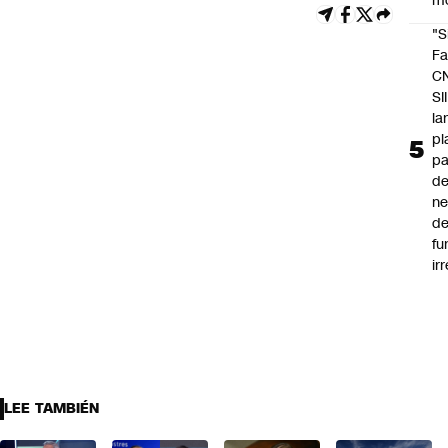
m
"S
Fa
C
SII
la
pl
pa
de
ne
d
fu
ir
LEE TAMBIÉN