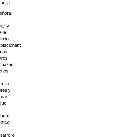
uella
eñora
e
ria" y
e le
lió lo
blacional":
rias
bres
chazan
chos
e
mila
ores y
aman
que
l
ebate
lítico
sarrolle