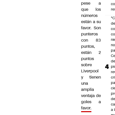
pese a
c
que los
re
números
"C
están a su
d
favor. Son
co
punteros
co
ni
con 83
n
puntos,
pa
están 2
Ce
puntos
de
sobre
pi
Liverpool
re
y tienen
cr
pa
una
ci
amplia
pr
ventaja de
d
goles a
c
favor.
a 