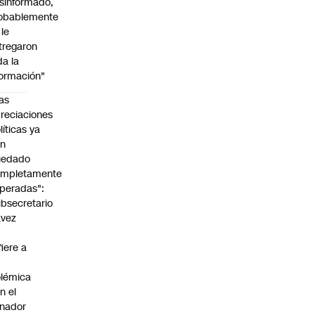
sinformado,
obablemente
 le
tregaron
da la
formación"
as
reciaciones
líticas ya
an
uedado
ompletamente
peradas":
bsecretario
avez
fiere a
lémica
n el
nador