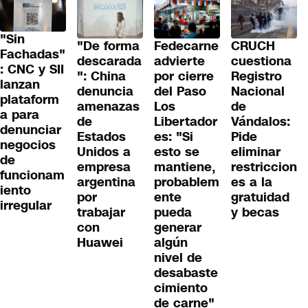
"Sin
"De forma
Fedecarne
CRUCH
Fachadas"
descarada
advierte
cuestiona
: CNC y SII
": China
por cierre
Registro
lanzan
denuncia
del Paso
Nacional
plataform
amenazas
Los
de
a para
de
Libertador
Vándalos:
denunciar
Estados
es: "Si
Pide
negocios
Unidos a
esto se
eliminar
de
empresa
mantiene,
restriccion
funcionam
argentina
probablem
es a la
iento
por
ente
gratuidad
irregular
trabajar
pueda
y becas
con
generar
Huawei
algún
nivel de
desabaste
cimiento
de carne"