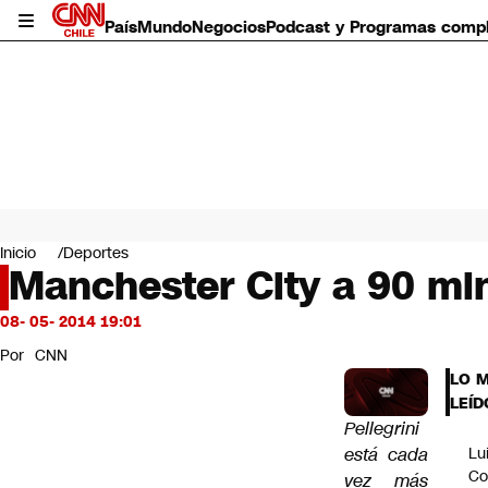
País
Mundo
Negocios
Podcast y Programas comp
País
Mundo
Inicio
Deportes
Negocios
Manchester City a 90 mi
Deportes
Programas completos
08- 05- 2014 19:01
Cultura
Por
CNN
Servicios
LO 
Bits
LEÍD
CNN Data
Pellegrini
CNN tiempo
está cada
Lu
Futuro 360
Co
vez más
Opinión