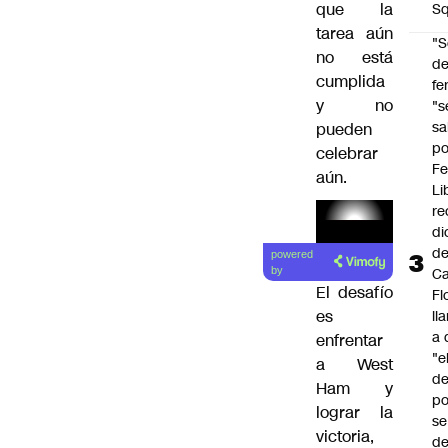
que la
Sq
tarea aún
"S
no está
d
cumplida
fe
y no
"s
sa
pueden
po
celebrar
Fe
aún.
Li
re
di
d
powered
Ca
by
El desafío
Fl
es
ll
a 
enfrentar
"e
a West
d
Ham y
po
lograr la
se
victoria,
de