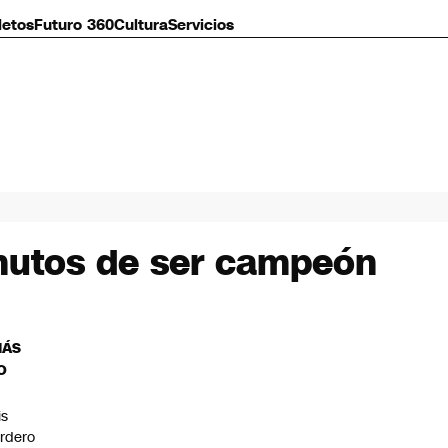
letos
Futuro 360
Cultura
Servicios
nutos de ser campeón
MÁS
O
is
rdero