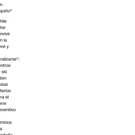
on
speto"
hile
ebe
nvivir
n la
eve y
o
ralizarse":
ntros
 ski
den
visar
iterios
ra el
erre
eventivo
e
aminos
la