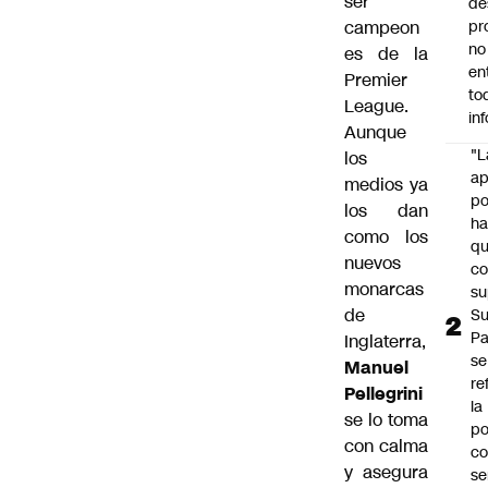
ser
de
campeon
pr
no
es de la
en
Premier
to
League.
in
Aunque
"L
los
ap
medios ya
po
los dan
h
como los
q
nuevos
c
monarcas
su
de
Su
P
Inglaterra,
se
Manuel
re
Pellegrini
la
se lo toma
po
con calma
co
y asegura
se