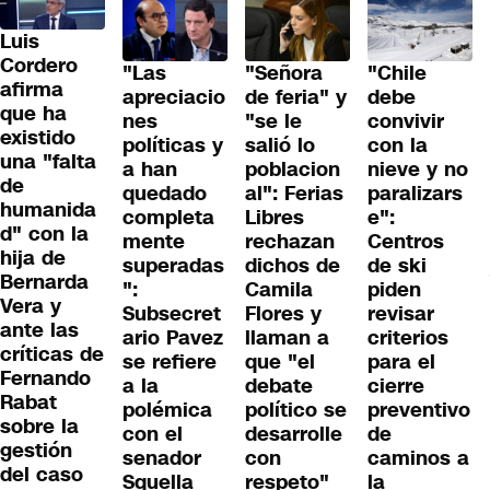
Luis
Cordero
"Las
"Señora
"Chile
afirma
apreciacio
de feria" y
debe
que ha
nes
"se le
convivir
existido
políticas y
salió lo
con la
una "falta
a han
poblacion
nieve y no
de
quedado
al": Ferias
paralizars
humanida
completa
Libres
e":
d" con la
mente
rechazan
Centros
hija de
superadas
dichos de
de ski
Bernarda
":
Camila
piden
Vera y
Subsecret
Flores y
revisar
ante las
ario Pavez
llaman a
criterios
críticas de
se refiere
que "el
para el
Fernando
a la
debate
cierre
Rabat
polémica
político se
preventivo
sobre la
con el
desarrolle
de
gestión
senador
con
caminos a
del caso
Squella
respeto"
la