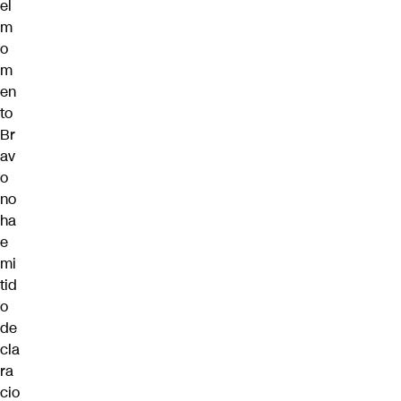
el
m
o
m
en
to
Br
av
o
no
ha
e
mi
tid
o
de
cla
ra
cio