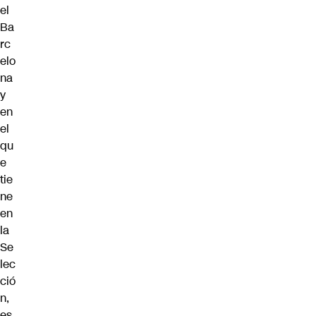
el
Ba
rc
elo
na
y
en
el
qu
e
tie
ne
en
la
Se
lec
ció
n,
es