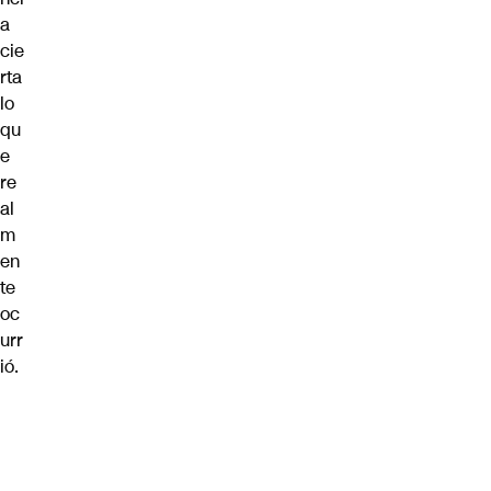
a
cie
rta
lo
qu
e
re
al
m
en
te
oc
urr
ió.