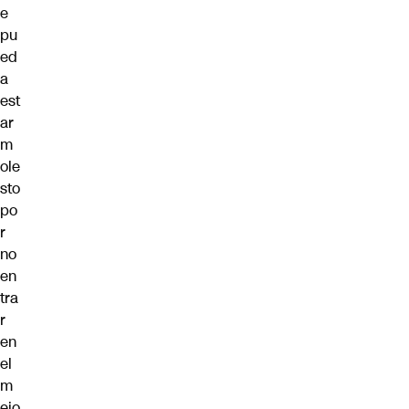
e
pu
ed
a
est
ar
m
ole
sto
po
r
no
en
tra
r
en
el
m
ejo