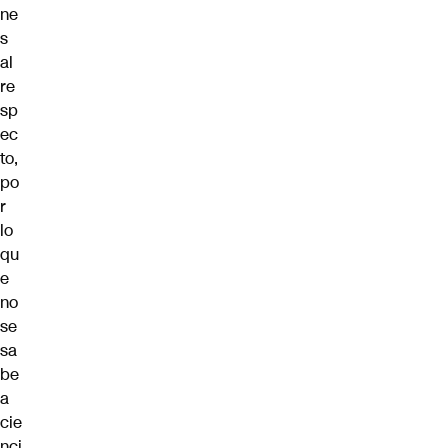
ne
s
al
re
sp
ec
to,
po
r
lo
qu
e
no
se
sa
be
a
cie
nci