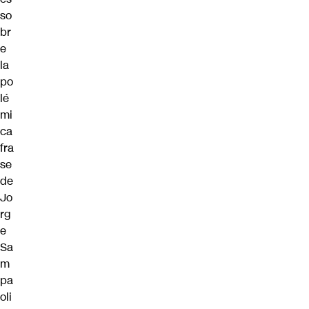
so
br
e
la
po
lé
mi
ca
fra
se
de
Jo
rg
e
Sa
m
pa
oli