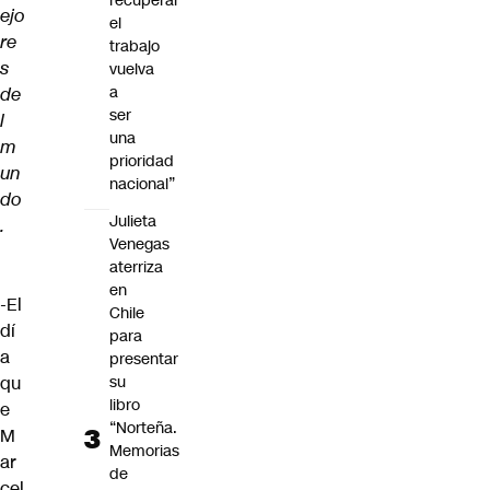
recuperar
ejo
el
re
trabajo
s
vuelva
a
de
ser
l
una
m
prioridad
un
nacional”
do
Julieta
.
Venegas
aterriza
en
-El
Chile
dí
para
a
presentar
qu
su
libro
e
“Norteña.
M
Memorias
ar
de
cel