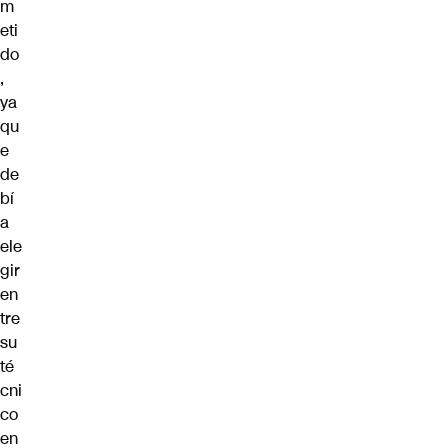
m
eti
do
,
ya
qu
e
de
bí
a
ele
gir
en
tre
su
té
cni
co
en