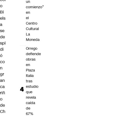
un
o
comienzo”
Bi
en
els
el
Centro
a
Cultural
se
La
de
Moneda
spi
Orrego
di
defiende
ó
obras
co
en
n
Plaza
gr
Italia
an
tras
ca
estudio
que
riñ
revela
o
caída
de
de
Ch
67%