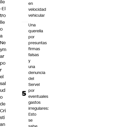
ile
en
-El
velocidad
tro
vehicular
lle
Una
o
querella
a
por
Ne
presuntas
firmas
ym
falsas
ar
y
po
una
r
denuncia
el
del
sal
Servel
ud
por
eventuales
o
gastos
de
irregulares:
Cri
Esto
sti
se
an
sabe