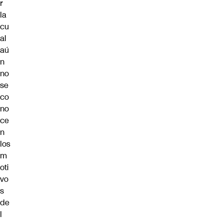
r
la
cu
al
aú
n
no
se
co
no
ce
n
los
m
oti
vo
s
de
l