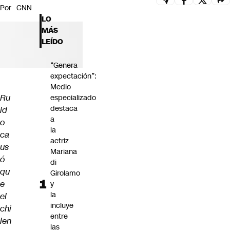
Por
CNN
Futuro 360
LO
Opinión
MÁS
LEÍDO
“Genera
expectación”:
Medio
Ru
especializado
destaca
id
a
o
la
ca
actriz
us
Mariana
ó
di
qu
Girolamo
e
y
la
el
incluye
chi
entre
len
las