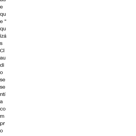
e
qu
e “
qu
izá
s
Cl
au
di
o
se
se
ntí
a
co
m
pr
o