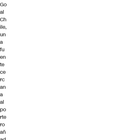
Go
al
Ch
ile
,
un
a
fu
en
te
ce
rc
an
a
al
po
rte
ro
añ
ad