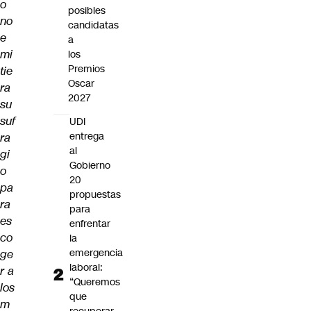
o
posibles
no
candidatas
e
a
mi
los
Premios
tie
Oscar
ra
2027
su
suf
UDI
entrega
ra
al
gi
Gobierno
o
20
pa
propuestas
ra
para
es
enfrentar
co
la
emergencia
ge
laboral:
r a
“Queremos
los
que
m