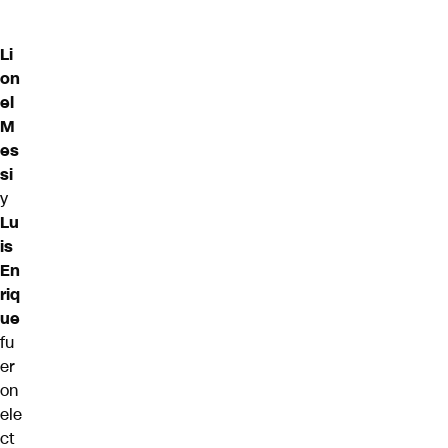
Li
on
el
M
es
si
y
Lu
is
En
riq
ue
fu
er
on
ele
ct