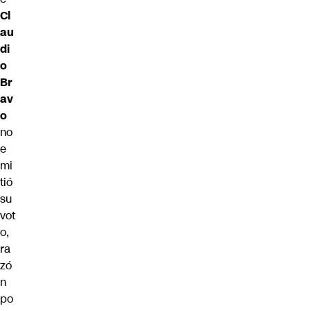
Cl
au
di
o
Br
av
o
no
e
mi
tió
su
vot
o,
ra
zó
n
po