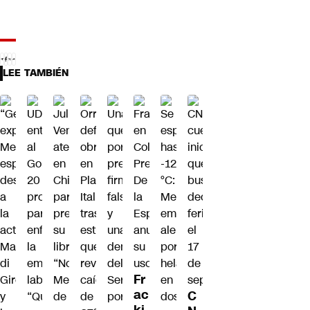
LEE TAMBIÉN
Fr
ac
C