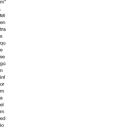
m”
.
Mi
en
tra
s
qu
e
se
gú
n
inf
or
m
a
el
m
ed
io