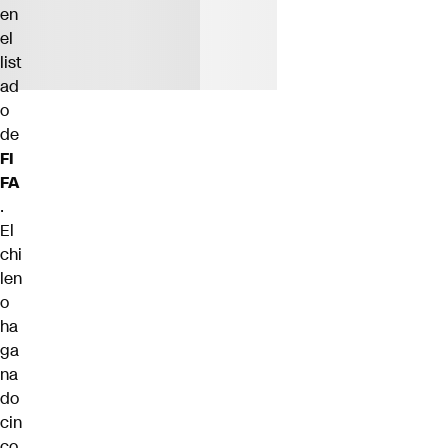
en
el
list
ad
o
de
FI
FA
.
El
chi
len
o
ha
ga
na
do
cin
co