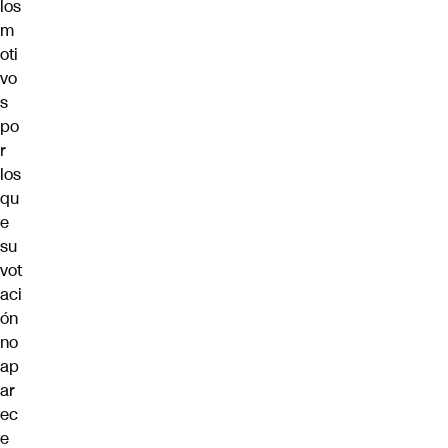
los
m
oti
vo
s
po
r
los
qu
e
su
vot
aci
ón
no
ap
ar
ec
e