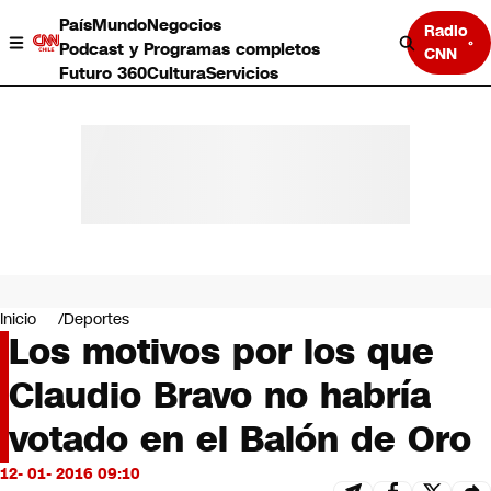
País
Mundo
Negocios
Radio
Podcast y Programas completos
CNN
Futuro 360
Cultura
Servicios
País
Mundo
Negocios
Inicio
Deportes
Los motivos por los que
Deportes
Programas completos
Claudio Bravo no habría
Cultura
Servicios
votado en el Balón de Oro
Bits
CNN Data
12- 01- 2016 09:10
CNN tiempo