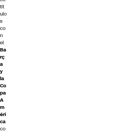
tít
ulo
s
co
n
el
Ba
rç
a
y
la
Co
pa
A
m
éri
ca
co