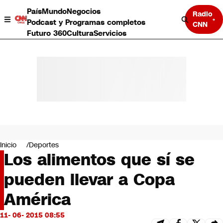
País
Mundo
Negocios
Radio
Podcast y Programas completos
CNN
Futuro 360
Cultura
Servicios
País
Mundo
Negocios
Inicio
Deportes
Los alimentos que sí se
Deportes
Programas completos
pueden llevar a Copa
Cultura
Servicios
América
Bits
CNN Data
11- 06- 2015 08:55
CNN tiempo