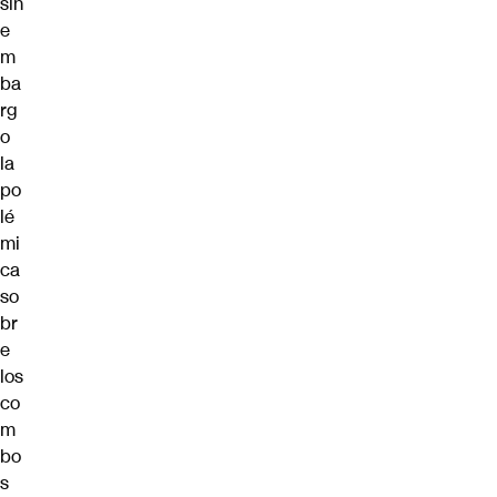
sin
e
m
ba
rg
o
la
po
lé
mi
ca
so
br
e
los
co
m
bo
s