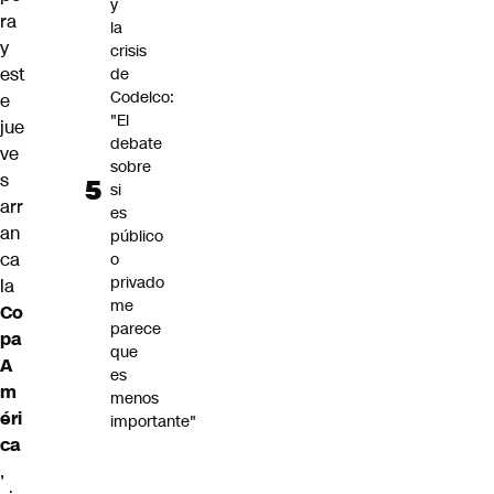
y
ra
la
y
crisis
est
de
Codelco:
e
"El
jue
debate
ve
sobre
s
si
arr
es
an
público
ca
o
privado
la
me
Co
parece
pa
que
A
es
m
menos
éri
importante"
ca
,