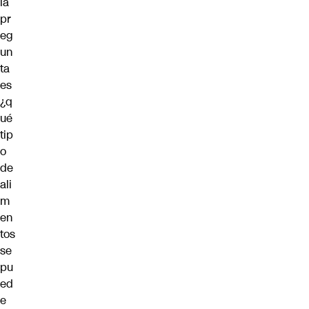
la
pr
eg
un
ta
es
¿q
ué
tip
o
de
ali
m
en
tos
se
pu
ed
e