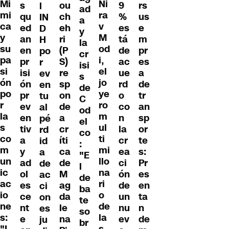
Mi
Ni
s
ou
9
rs
l
ad
mi
ra
qu
ch
%
us
IN
a
ca
v
ed
eh
es
e
D
y
y
M
an
ri
tá
m
H
la
su
od
en
(P
de
pr
po
cr
pa
i,
pr
S)
ac
es
r
isi
si
el
isi
re
ue
a
ev
s
ón
jo
ón
sp
rd
de
en
de
po
ye
pr
on
o
tr
tu
C
r
ro
ev
de
co
an
al
od
la
m
en
a
n
sp
pé
el
s
ul
tiv
cr
la
or
rd
co
co
ti
a
íti
cr
te
id
:
m
mi
y
ca
ea
s:
a
"E
un
llo
ad
de
ci
Pr
de
l
ic
na
ol
M
ón
es
ac
de
ac
ri
es
ag
de
en
ci
ba
io
o
ce
da
un
ta
on
te
ne
de
nt
le
nu
n
es
so
s:
la
e
na
ev
de
ju
br