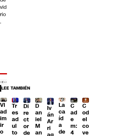
vid
rio
.
LEE TAMBIÉN
Vl
La
Tr
D
C
C
Di
Iv
ad
ca
es
an
ad
od
re
án
im
íd
ad
iel
e
el
ct
Ar
ir
a
ul
M
m:
co
or
ri
o
de
to
an
4
ve
de
ag