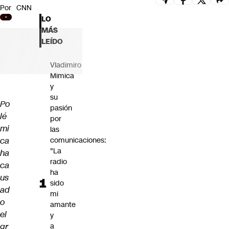
Por
CNN
Futuro 360
LO
Opinión
MÁS
LEÍDO
Vladimiro
Mimica
y
su
Po
pasión
lé
por
mi
las
ca
comunicaciones:
"La
ha
radio
ca
ha
us
sido
ad
mi
o
amante
el
y
gr
a