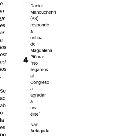
e
Daniel
in
Manouchehri
gr
(PS)
es
responde
a
ar
crítica
a
de
los
Magdalena
est
Piñera:
ad
“No
ios
llegamos
.
al
Congreso
a
Se
agradar
ac
a
ab
una
ó
élite”
la
Iván
es
Arriagada
pe