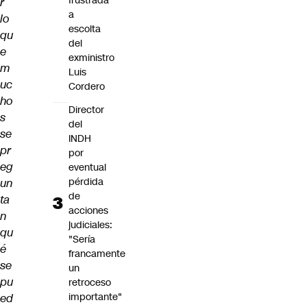
frustrada
r
a
lo
escolta
qu
del
e
exministro
m
Luis
uc
Cordero
ho
Director
s
del
se
INDH
pr
por
eg
eventual
pérdida
un
de
ta
acciones
n
judiciales:
qu
"Sería
é
francamente
se
un
pu
retroceso
importante"
ed