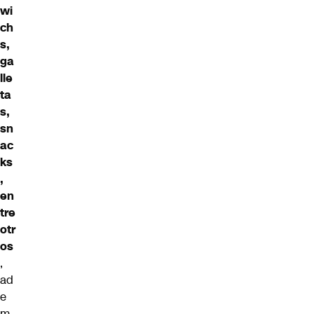
wi
ch
s,
ga
lle
ta
s,
sn
ac
ks
,
en
tre
otr
os
,
ad
e
m