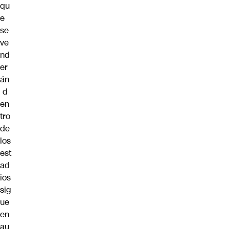
qu
e
se
ve
nd
er
án
d
en
tro
de
los
est
ad
ios
sig
ue
en
au