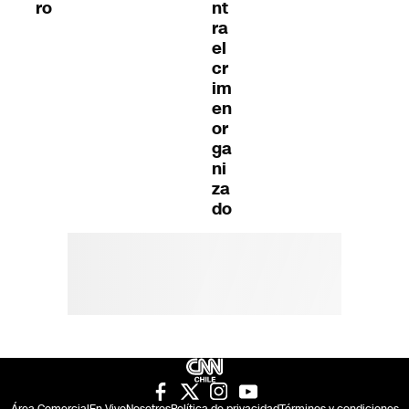
ro
nt
ra
el
cr
im
en
or
ga
ni
za
do