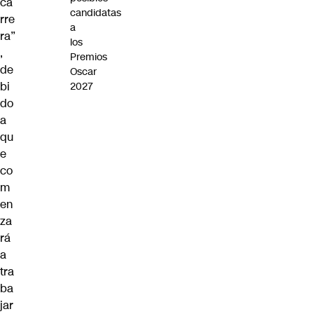
ca
candidatas
rre
a
ra”
los
,
Premios
de
Oscar
bi
2027
do
a
qu
e
co
m
en
za
rá
a
tra
ba
jar