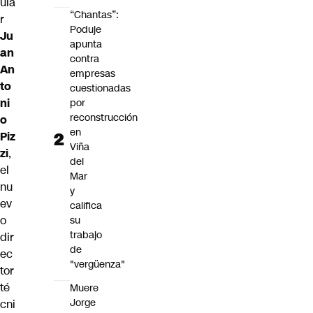
ula
“Chantas”:
r
Poduje
Ju
apunta
an
contra
An
empresas
to
cuestionadas
ni
por
reconstrucción
o
en
Piz
Viña
zi
,
del
el
Mar
nu
y
ev
califica
o
su
trabajo
dir
de
ec
"vergüenza"
tor
té
Muere
Jorge
cni