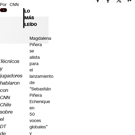
Por
CNN
Futuro 360
LO
Opinión
MÁS
LEÍDO
Magdalena
Piñera
se
alista
Técnicos
para
y
el
jugadores
lanzamiento
hablaron
de
“Sebastián
con
Piñera
CNN
Echenique
Chile
en
sobre
50
el
voces
DT
globales”
de
y