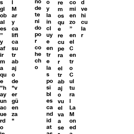
nó
o
s
co
d
l
re
de
y
gl
mi
ve
M
m
te
la
ob
en
hi
ar
os
ni
in
al
zo
cu
y
qu
do
cl
es
”
la
ca
e
po
uy
”
en
r
lifi
re
r
e
y
el
ca
cu
co
en
af
C
su
pe
he
tr
ir
en
tr
ra
ch
e
m
tr
ab
r
o
la
a
o
aj
el
s
qu
C
o
tr
po
e
ul
de
ab
si
“h
tu
"v
aj
bl
ay
ra
er
o
es
un
l
gü
vu
ca
ac
La
en
el
nd
ue
M
za
va
id
rd
on
"
a
at
o
ed
se
as
in
a