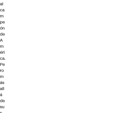
al
ca
m
pe
ón
de
A
m
éri
ca.
Pe
ro
m
ás
all
á
de
su
s