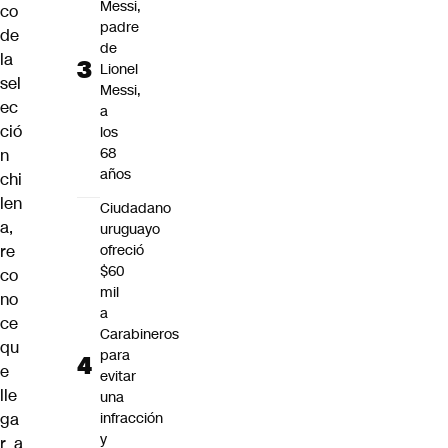
Messi,
co
padre
de
de
la
Lionel
sel
Messi,
ec
a
ció
los
68
n
años
chi
len
Ciudadano
a,
uruguayo
re
ofreció
$60
co
mil
no
a
ce
Carabineros
qu
para
e
evitar
lle
una
ga
infracción
y
r a