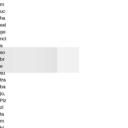
m
uc
ha
exi
ge
nci
a
so
br
e
su
tra
ba
jo,
Piz
zi
ta
m
bi