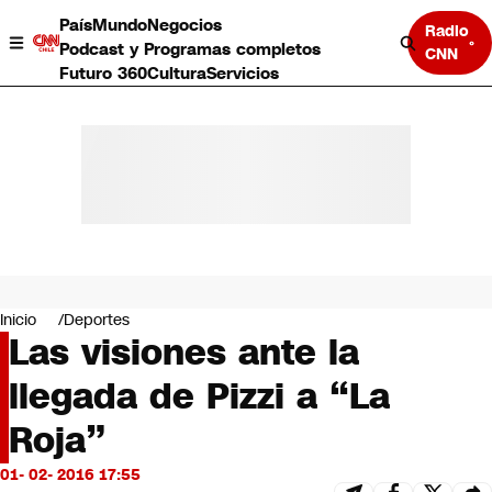
País
Mundo
Negocios
Radio
Podcast y Programas completos
CNN
Futuro 360
Cultura
Servicios
País
Mundo
Negocios
Inicio
Deportes
Las visiones ante la
Deportes
Programas completos
llegada de Pizzi a “La
Cultura
Servicios
Roja”
Bits
CNN Data
01- 02- 2016 17:55
CNN tiempo