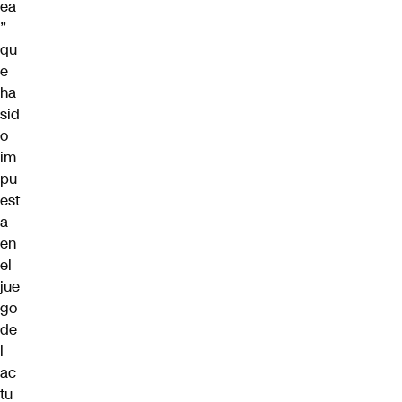
ea
”
qu
e
ha
sid
o
im
pu
est
a
en
el
jue
go
de
l
ac
tu