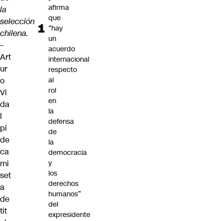
afirma
la
que
selección
“hay
chilena.
un
–
acuerdo
Art
internacional
ur
respecto
o
al
rol
Vi
en
da
la
l
defensa
pi
de
de
la
ca
democracia
mi
y
los
set
derechos
a
humanos”
de
del
tit
expresidente