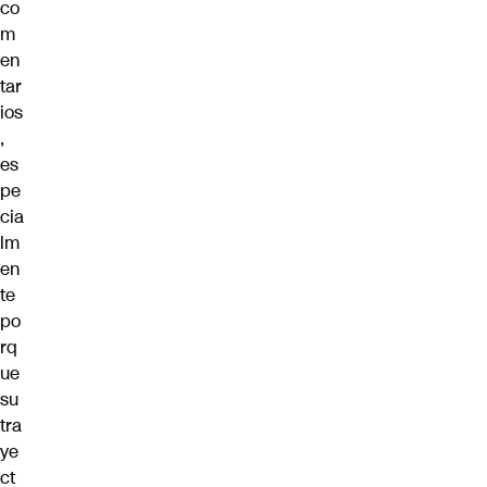
co
m
en
tar
ios
,
es
pe
cia
lm
en
te
po
rq
ue
su
tra
ye
ct