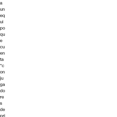
a
un
eq
ui
po
qu
e
cu
en
ta
“c
on
ju
ga
do
re
s
de
pri