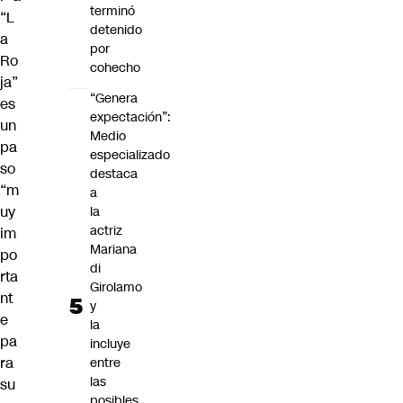
terminó
“L
detenido
a
por
Ro
cohecho
ja”
“Genera
es
expectación”:
un
Medio
pa
especializado
so
destaca
“m
a
uy
la
actriz
im
Mariana
po
di
rta
Girolamo
nt
y
e
la
pa
incluye
ra
entre
las
su
posibles