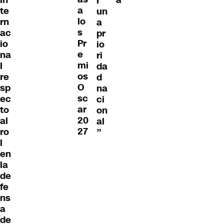
r
a
te
un
lo
rn
a
s
ac
pr
Pr
io
io
e
na
ri
mi
l
da
os
re
d
O
sp
na
sc
ec
ci
ar
to
on
20
al
al
27
ro
”
l
en
la
de
fe
ns
a
de