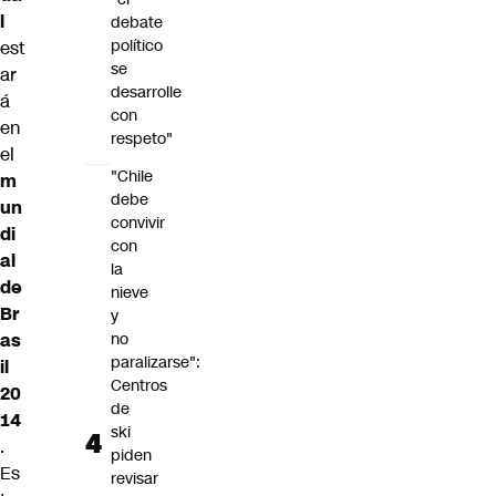
l
debate
político
est
se
ar
desarrolle
á
con
en
respeto"
el
"Chile
m
debe
un
convivir
di
con
al
la
de
nieve
Br
y
as
no
paralizarse":
il
Centros
20
de
14
ski
.
piden
Es
revisar