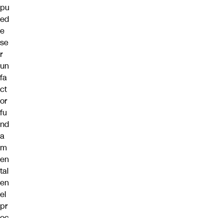
pu
ed
e
se
r
un
fa
ct
or
fu
nd
a
m
en
tal
en
el
pr
oc