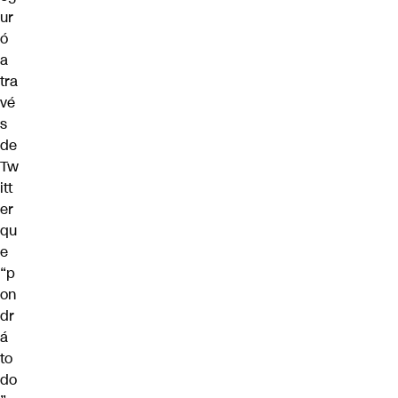
ur
ó
a
tra
vé
s
de
Tw
itt
er
qu
e
“p
on
dr
á
to
do