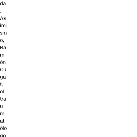
da
.
As
imi
sm
o,
Ra
m
ón
Cu
ga
t,
el
tra
u
m
at
ólo
go