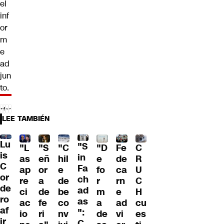
el
inf
or
m
e
ad
jun
to.
LEE TAMBIÉN
Lu
"S
"L
"S
"C
"D
Fe
C
is
in
as
eñ
hil
e
de
R
C
Fa
ap
or
e
fo
ca
U
or
ch
re
a
de
r
rn
C
de
ad
ci
de
be
m
e
H
ro
as
ac
fe
co
a
ad
cu
af
":
io
ri
nv
de
vi
es
ir
C