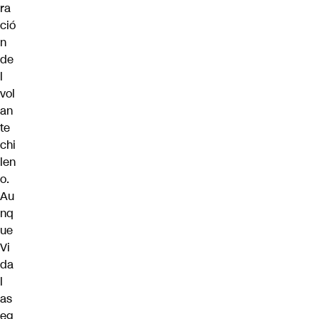
ra
ció
n
de
l
vol
an
te
chi
len
o.
Au
nq
ue
Vi
da
l
as
eg