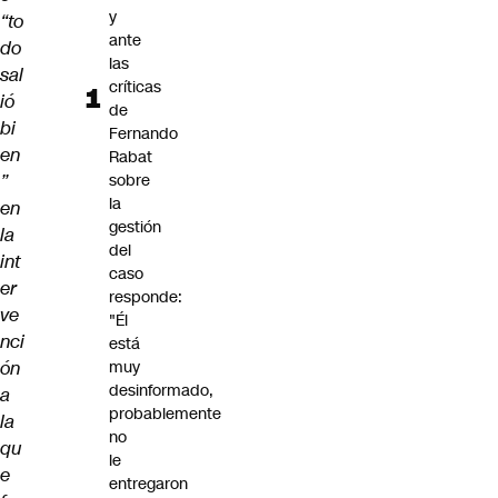
y
“to
ante
do
las
sal
críticas
ió
de
bi
Fernando
en
Rabat
”
sobre
la
en
gestión
la
del
int
caso
er
responde:
ve
"Él
nci
está
ón
muy
desinformado,
a
probablemente
la
no
qu
le
e
entregaron