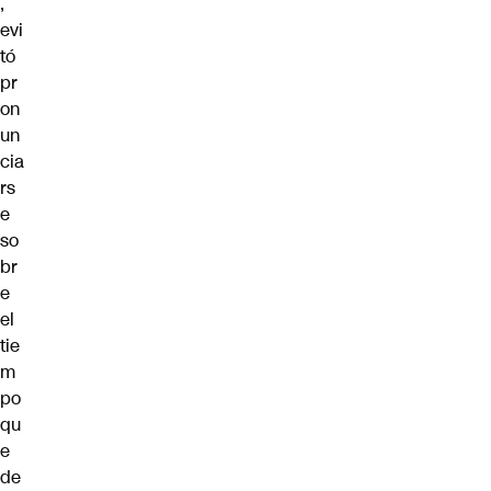
,
evi
tó
pr
on
un
cia
rs
e
so
br
e
el
tie
m
po
qu
e
de