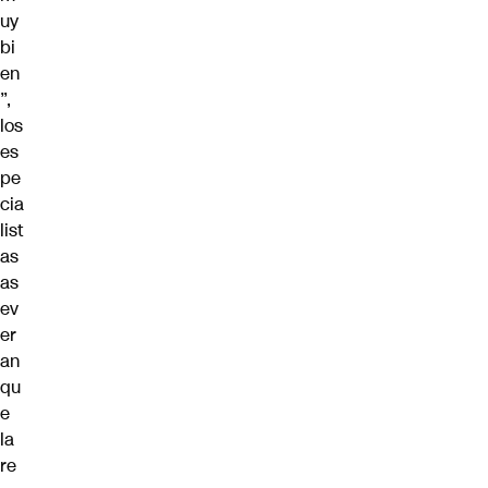
uy
bi
en
”,
los
es
pe
cia
list
as
as
ev
er
an
qu
e
la
re