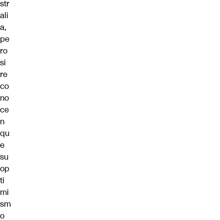
str
ali
a,
pe
ro
si
re
co
no
ce
n
qu
e
su
op
ti
mi
sm
o