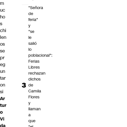
m
"Señora
uc
de
ho
feria"
s
y
chi
"se
len
le
salió
os
lo
se
poblacional":
pr
Ferias
eg
Libres
un
rechazan
tar
dichos
on
de
Camila
si
Flores
Ar
y
tur
llaman
o
a
Vi
que
da
"el