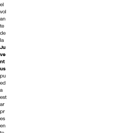
el
vol
an
te
de
la
Ju
ve
nt
us
pu
ed
a
est
ar
pr
es
en
te