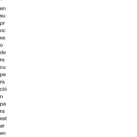
”
en
su
pr
oc
es
o
de
re
cu
pe
ra
ció
n
pa
ra
est
ar
en