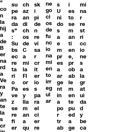
"
ne
su
ch
sk
s
i
mi
co
go
pe
az
i
U
es
na
n
ci
ra
an
pi
ni
to
r
la
os
da
di
de
do
se
re
hij
de
s"
ch
n
s
m
st
a
fu
:
os
re
a
an
ri
de
nc
Su
de
vi
e
ti
cc
B
io
bs
C
sa
m
en
io
er
na
ec
a
r
pr
e,
ne
na
mi
re
mi
cr
es
pr
s
rd
en
ta
la
it
a
ob
a
a
to
ri
Fl
er
ar
ab
la
Ve
irr
o
or
io
ge
le
gr
ra
eg
Pa
es
s
nt
m
at
y
ul
ve
y
pa
in
en
ui
an
ar
z
lla
ra
a
te
da
te
se
m
el
po
pu
d
la
re
an
ci
r
ed
y
s
fi
a
er
tr
a
be
cr
er
qu
re
ab
ge
ca