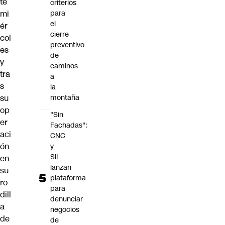
te
criterios
mi
para
el
ér
cierre
col
preventivo
es
de
y
caminos
tra
a
s
la
su
montaña
op
"Sin
er
Fachadas":
aci
CNC
ón
y
SII
en
lanzan
su
plataforma
ro
para
dill
denunciar
a
negocios
de
de