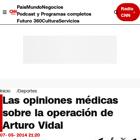
País
Mundo
Negocios
Radio
Podcast y Programas completos
CNN
Futuro 360
Cultura
Servicios
País
Mundo
Negocios
Inicio
Deportes
Las opiniones médicas
Deportes
Programas completos
sobre la operación de
Cultura
Servicios
Arturo Vidal
Bits
CNN Data
07- 05- 2014 21:20
CNN tiempo