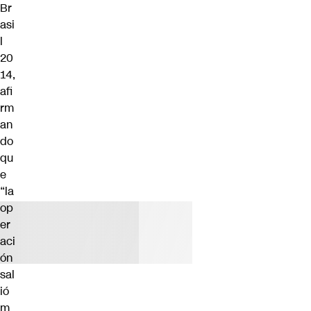
Br
asi
l
20
14,
afi
rm
an
do
qu
e
“la
op
er
aci
ón
sal
ió
m