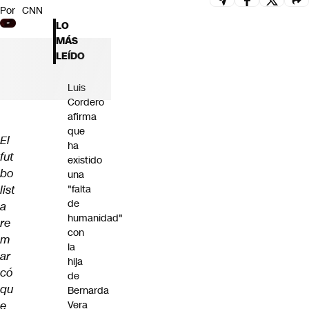
Por
CNN
Futuro 360
LO
Opinión
MÁS
LEÍDO
Luis
Cordero
afirma
que
El
ha
fut
existido
bo
una
list
"falta
de
a
humanidad"
re
con
m
la
ar
hija
có
de
qu
Bernarda
e
Vera