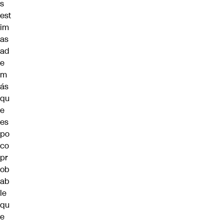
s
est
im
as
ad
e
m
ás
qu
e
es
po
co
pr
ob
ab
le
qu
e