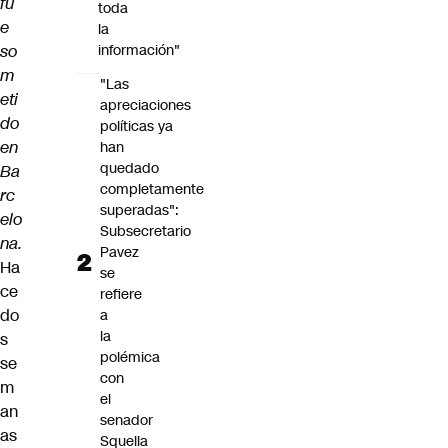
fu
toda
e
la
so
información"
m
"Las
eti
apreciaciones
do
políticas ya
en
han
quedado
Ba
completamente
rc
superadas":
elo
Subsecretario
na.
Pavez
Ha
se
ce
refiere
do
a
la
s
polémica
se
con
m
el
an
senador
as
Squella