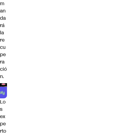
m
an
da
rá
la
re
cu
pe
ra
ció
n.
Lo
s
ex
pe
rto