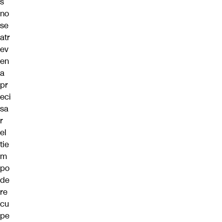
s
no
se
atr
ev
en
a
pr
eci
sa
r
el
tie
m
po
de
re
cu
pe