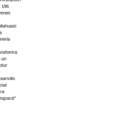
 196
venes
n
llahuasi:
a
nería
ansforma
 un
otor
e
sarrollo
cial
ra
rapacá"