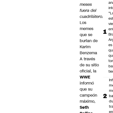
an
meses
in
fuera del
"L
cuadrilátero.
es
Los
vi
memes
en
que se
Bra
Ar
burlan de
es
Karim
qu
Benzema
qu
A través
to
de su
sitio
ba
oficial
, la
ti
WWE
In
informó
m
que su
m
campeón
ba
máximo,
du
tr
Seth
en