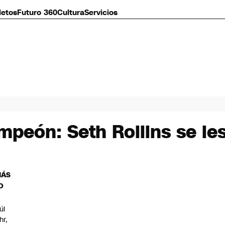
letos
Futuro 360
Cultura
Servicios
peón: Seth Rollins se le
MÁS
O
úl
hr,