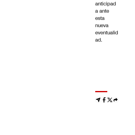
anticipad
a ante
esta
nueva
eventualid
ad.