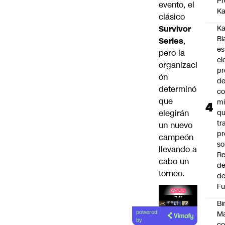
Pr
evento, el
Ka
clásico
Survivor
Ka
Bi
Series
,
es
pero la
el
organizaci
pr
ón
d
determinó
co
que
mi
elegirán
q
tr
un nuevo
pr
campeón
so
llevando a
Re
cabo un
de
torneo.
de
Fu
Bi
Lea el
Ma
powered
artículo
by
co