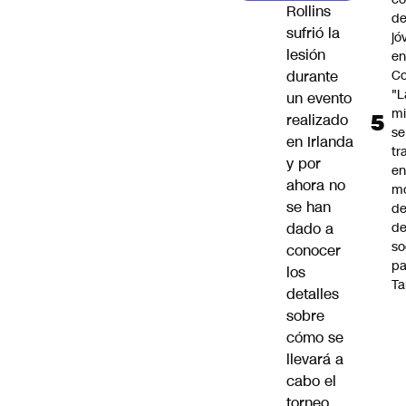
Rollins
de
sufrió la
jó
lesión
e
Co
durante
"L
un evento
mi
realizado
se
en Irlanda
tr
y por
en
ahora no
m
se han
d
de
dado a
so
conocer
pa
los
Ta
detalles
sobre
cómo se
llevará a
cabo el
torneo