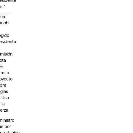
esidente
st"
rim
anchi
egido
esidente
e
misión
xta
ue
amita
oyecto
bre
glas
 Uso
 la
erza
ministro
s por
ntratación