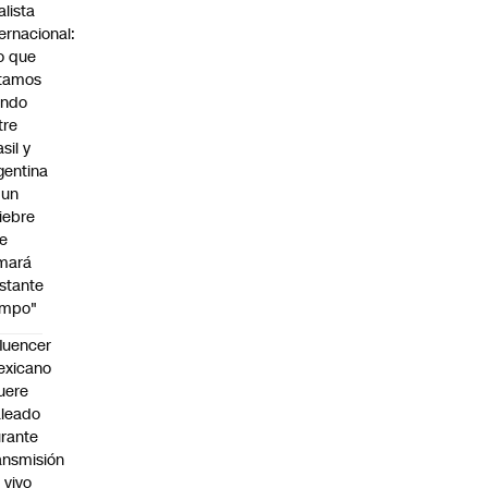
alista
ternacional:
o que
tamos
endo
tre
sil y
gentina
 un
iebre
e
mará
stante
empo"
fluencer
exicano
uere
leado
rante
ansmisión
 vivo