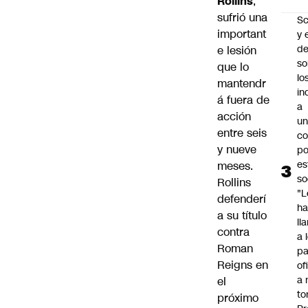
Rollins
,
sufrió una
Sc
important
y 
d
e lesión
so
que lo
lo
mantendr
in
á fuera de
a
acción
un
entre seis
c
y nueve
po
es
meses.
so
Rollins
"L
defenderí
ha
a su título
ll
contra
a 
Roman
pa
Reigns en
of
a 
el
to
próximo