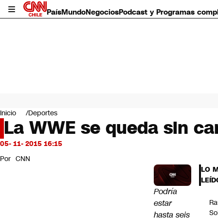
País
Mundo
Negocios
Podcast y Programas comp
País
Mundo
Inicio
Deportes
Negocios
La WWE se queda sin cam
Deportes
Programas completos
05- 11- 2015 16:15
Cultura
Por
CNN
Servicios
LO 
Bits
LEÍD
CNN Data
Podría
CNN tiempo
estar
Ra
Futuro 360
So
hasta seis
Opinión