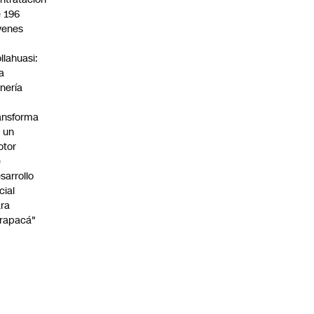
 196
venes
n
llahuasi:
a
nería
ansforma
 un
otor
e
sarrollo
cial
ra
rapacá"