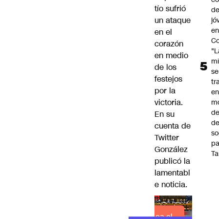
tío sufrió
de
un ataque
jó
e
en el
Co
corazón
"L
en medio
mi
de los
se
festejos
tr
por la
en
victoria.
m
d
En su
de
cuenta de
so
Twitter
pa
González
Ta
publicó la
lamentabl
e noticia.
Lea el