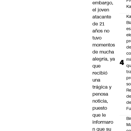
Pr
embargo,
Ka
el joven
atacante
Ka
Bi
de 21
es
años no
el
tuvo
pr
momentos
d
de mucha
co
alegría, ya
mi
que
q
tr
recibió
pr
una
so
trágica y
Re
penosa
de
noticia,
de
puesto
Fu
que le
Bi
informaro
Ma
n que su
co