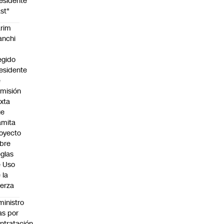
esidente
st"
rim
anchi
egido
esidente
e
misión
xta
ue
amita
oyecto
bre
glas
 Uso
 la
erza
ministro
s por
ntratación