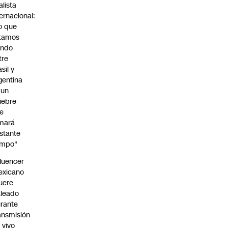
alista
ternacional:
o que
tamos
endo
tre
sil y
gentina
 un
iebre
e
mará
stante
empo"
fluencer
exicano
uere
leado
rante
ansmisión
 vivo