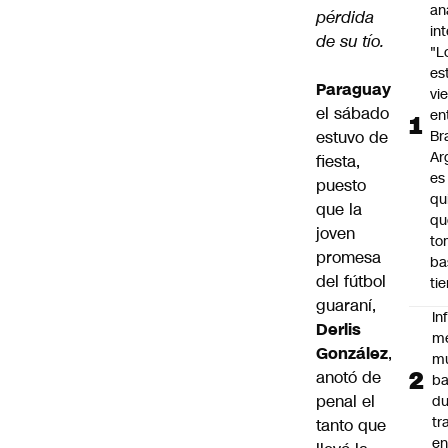
an
pérdida
in
de su tío.
"L
es
Paraguay
vi
el sábado
en
estuvo de
Bra
Ar
fiesta,
es
puesto
qu
que la
qu
joven
to
promesa
ba
del fútbol
ti
guaraní,
In
Derlis
m
González
,
m
anotó de
ba
penal el
du
tr
tanto que
en