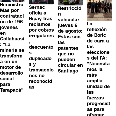
Biministro
Sernac
Restricció
Mas por
oficia a
n
contrataci
Bipay tras
vehicular
ón de 196
La
reclamos
jueves 6
jóvenes
reflexión
por cobros
de agosto:
en
de Boric
irregulares
Estas son
Collahuasi
de cara a
,
las
: "La
las
descuento
patentes
minería se
eleccione
s
que no
transform
s del FA:
duplicado
pueden
a en un
"Necesita
s y
circular en
motor de
mos la
transaccio
Santiago
desarrollo
más
nes no
social
amplia
reconocid
para
unidad de
as
Tarapacá"
las
fuerzas
progresist
as para
ofrecer