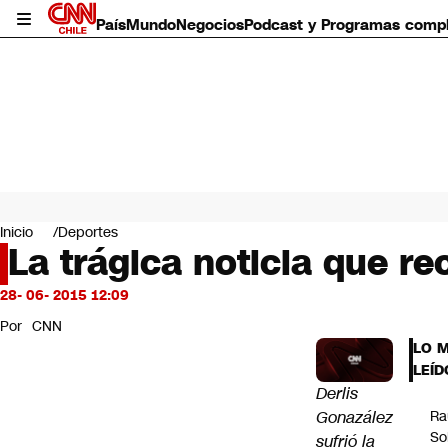
País
Mundo
Negocios
Podcast y Programas comp
País
Mundo
Inicio
Deportes
Negocios
La trágica noticia que re
Deportes
Programas completos
28- 06- 2015 12:09
Cultura
Por
CNN
Servicios
LO 
Bits
LEÍD
CNN Data
Derlis
CNN tiempo
Gonazález
Ra
Futuro 360
So
sufrió la
Opinión