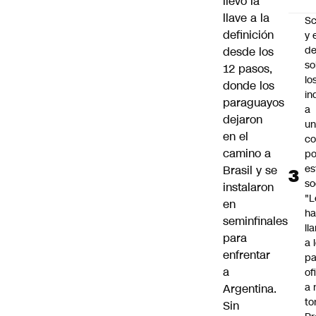
llevó la
llave a la
Sc
definición
y 
d
desde los
so
12 pasos,
lo
donde los
in
paraguayos
a
dejaron
un
en el
c
camino a
po
es
Brasil y se
so
instalaron
"L
en
ha
seminfinales
ll
para
a 
enfrentar
pa
a
of
a 
Argentina.
to
Sin