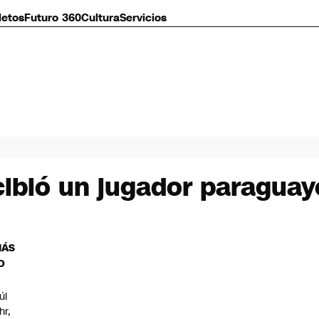
letos
Futuro 360
Cultura
Servicios
cibió un jugador paraguay
MÁS
O
úl
hr,