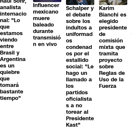
Raúl Sohr,
Influencer
analista
Schalper y
Karim
mexicano
internacio
el debate
Bianchi es
muere
nal: "Lo
sobre los
elegido
baleado
que
indultos a
presidente
durante
estamos
uniformad
de
transmisió
viendo
os
comisión
n en vivo
entre
condenad
mixta que
Brasil y
os por el
tramita
Argentina
estallido
proyecto
es un
social: "Le
sobre
quiebre
hago un
Reglas de
que
llamado a
Uso de la
tomará
los
Fuerza
bastante
partidos
tiempo"
oficialista
s a no
torear al
Presidente
Kast"