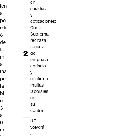
en
len
sueldos
a
y
pe
cotizaciones:
rdi
Corte
Suprema
ó
rechaza
de
recurso
for
de
m
empresa
a
agrícola
ina
y
pe
confirma
multas
la
laborales
bl
en
e
su
3
contra
a
UF
0
volverá
an
a