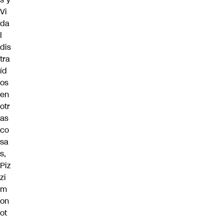
Vi
da
l
dis
tra
íd
os
en
otr
as
co
sa
s,
Piz
zi
m
on
ot