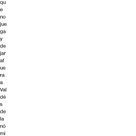
qu
e
no
jue
ga
y
de
jar
af
ue
ra
a
Val
dé
s
de
la
nó
mi