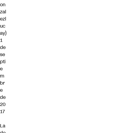
on
zal
ezl
uc
ay)
1
de
se
pti
e
m
br
e
de
20
17
La
de