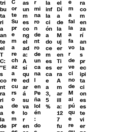
C
e
r
tri
as
la
el
ra
or
m
mi
bu
un
inf
Dí
co
te
a
na
ta
m
la
a
m
Su
fal
ro
ri
es
ci
de
en
pr
la
n
a
co
ón
la
za
e
a
de
an
ng
a
M
rí
m
fa
nt
te
el
do
uj
an
a
vo
ro
el
ad
ce
er
la
re
r
de
T
a:
m
en
s
ch
de
un
C:
A
es
Ti
pr
az
ve
ca
“E
sí
es
er
ec
a
ci
na
s
qu
ca
ra
ipi
re
no
l
co
ed
e
A
ta
cu
de
en
nt
ar
a
m
ci
rs
M
Pe
ra
á
3,
ar
on
o
ai
ña
ri
su
5
ill
es
de
pú
lol
a
va
%
a:
es
e
qu
én
a
lo
12
te
m
e
:
la
r
7
vi
pr
re
do
de
en
fu
er
es
qu
s