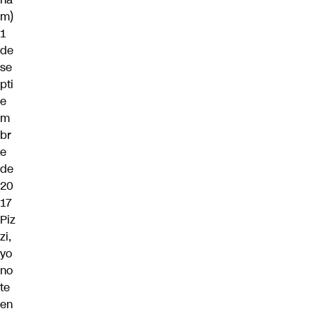
m)
1
de
se
pti
e
m
br
e
de
20
17
Piz
zi,
yo
no
te
en