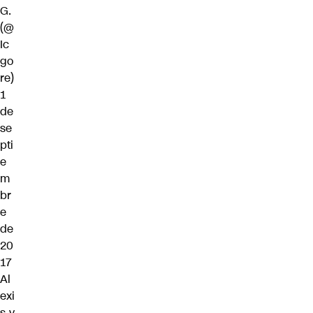
G.
(@
Ic
go
re)
1
de
se
pti
e
m
br
e
de
20
17
Al
exi
s y