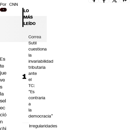
Por
CNN
Futuro 360
LO
Opinión
MÁS
LEÍDO
Correa
Sutil
cuestiona
la
Es
invariabilidad
te
tributaria
jue
ante
ve
el
TC:
s
“Es
la
contraria
sel
a
ec
la
ció
democracia”
n
Irregularidades
chi