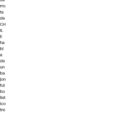
rro
ta
de
CH
IL
E
ha
bl
a
de
un
ba
jon
fut
bo
list
ico
tre