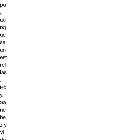
po
,
au
nq
ue
se
an
est
rel
las
.
Ho
y,
Sa
nc
he
z y
Vi
da