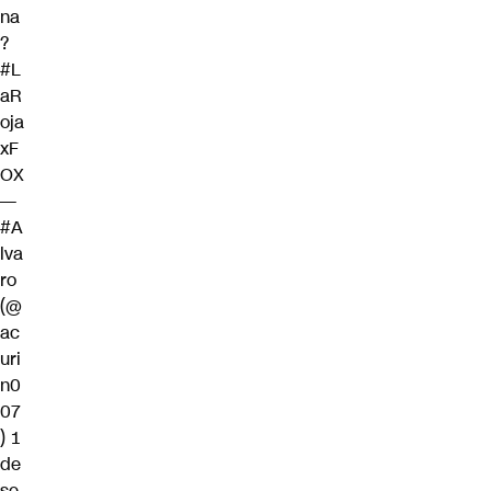
na
?
#L
aR
oja
xF
OX
—
#A
lva
ro
(@
ac
uri
n0
07
)
1
de
se