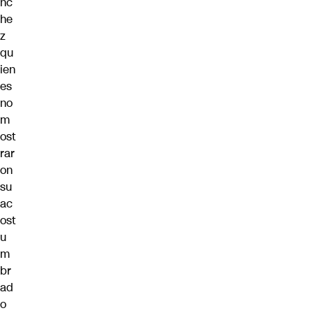
nc
he
z
qu
ien
es
no
m
ost
rar
on
su
ac
ost
u
m
br
ad
o