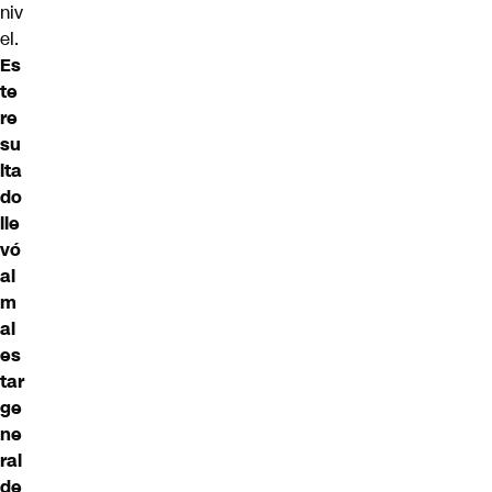
niv
el.
Es
te
re
su
lta
do
lle
vó
al
m
al
es
tar
ge
ne
ral
de