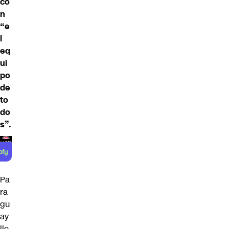
co
n
“e
l
eq
ui
po
de
to
do
s”.
Pa
ra
gu
ay
lle