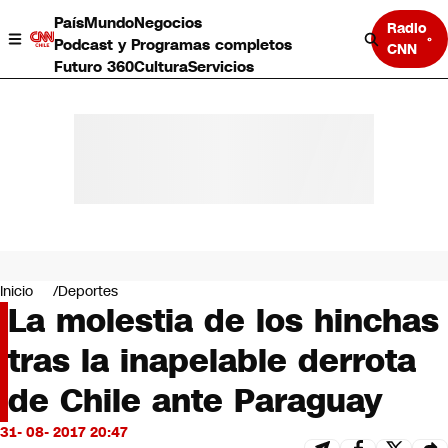
País
Mundo
Negocios
Radio
Podcast y Programas completos
CNN
Futuro 360
Cultura
Servicios
País
Mundo
Negocios
Inicio
Deportes
La molestia de los hinchas
Deportes
Programas completos
tras la inapelable derrota
Cultura
Servicios
de Chile ante Paraguay
Bits
CNN Data
31- 08- 2017 20:47
CNN tiempo