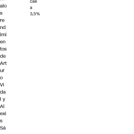
cae
alo
a
s
3,5%
re
nd
imi
en
tos
de
Art
ur
o
Vi
da
l y
Al
exi
s
Sá