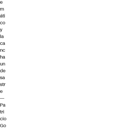
e
m
áti
co
y
la
ca
nc
ha
un
de
sa
str
e
—
Pa
tri
cio
Go