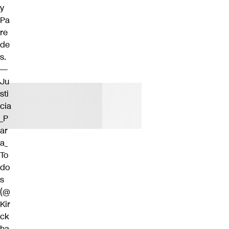
y
Pa
re
de
s.
—
Ju
sti
cia
_P
ar
a_
To
do
s
(@
Kir
ck
ha