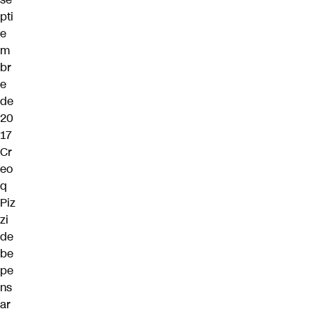
pti
e
m
br
e
de
20
17
Cr
eo
q
Piz
zi
de
be
pe
ns
ar