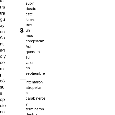
te
subir
Pa
desde
tra
este
gu
lunes
tras
ay
un
en
mes
Sa
congelada:
nti
Así
ag
quedará
o y
su
co
valor
en
m
septiembre
pli
có
Intentaron
su
atropellar
s
a
carabineros
op
y
cio
terminaron
ne
dentro