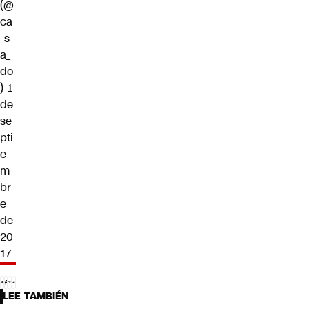
(@
ca
_s
a_
do
)
1
de
se
pti
e
m
br
e
de
20
17
LEE TAMBIÉN