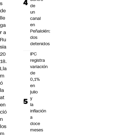
s
de
de
un
lle
canal
ga
en
Peñalolén:
r a
dos
Ru
detenidos
sia
20
IPC
registra
18.
variación
Lla
de
m
0,1%
ó
en
la
julio
at
y
en
la
inflación
ció
a
n
doce
los
meses
m