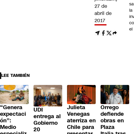
sa
27 de
la
abril de
in
2017
co
el
LEE TAMBIÉN
“Genera
Julieta
Orrego
UDI
expectaci
Venegas
defiende
entrega al
ón”:
aterriza en
obras en
Gobierno
Medio
Chile para
Plaza
20
especializ
presentar
Italia tras