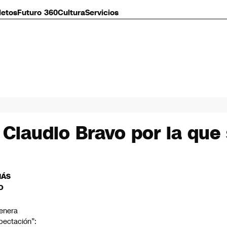
letos
Futuro 360
Cultura
Servicios
 Claudio Bravo por la que 
MÁS
O
enera
pectación”: