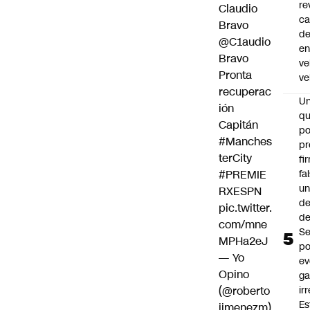
re
Claudio
ca
Bravo
d
@C1audio
e
Bravo
ve
Pronta
ve
recuperac
U
ión
qu
Capitán
po
#Manches
pr
terCity
fi
fa
#PREMIE
u
RXESPN
de
pic.twitter.
de
com/mne
Se
MPHa2eJ
po
— Yo
ev
Opino
ga
ir
(@roberto
Es
jimenezm)