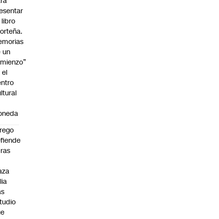
ra
esentar
 libro
orteña.
emorias
 un
mienzo”
 el
ntro
ltural
a
oneda
rego
fiende
ras
n
aza
lia
as
tudio
ue