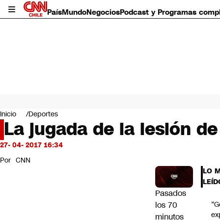
País
Mundo
Negocios
Podcast y Programas comp
País
Mundo
Inicio
Deportes
Negocios
La jugada de la lesión de
Deportes
Programas completos
27- 04- 2017 16:34
Cultura
Por
CNN
Servicios
LO 
Bits
LEÍD
CNN Data
Pasados
CNN tiempo
los 70
“G
Futuro 360
ex
minutos
Opinión