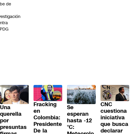
be de
vestigación
ntra
 PDG
Fracking
CNC
Una
Se
en
cuestiona
querella
esperan
Colombia:
iniciativa
por
hasta -12
Presidente
que busca
presuntas
°C:
De la
declarar
firmas
Meteorolo