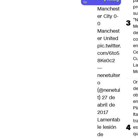
pa
by
pr
Manchest
su
er City 0-
“N
0
M
Manchest
de
er United
co
pic.twitter.
en
Ce
com/6to5
Cu
8Ke0c2
L
—
M
nenetuiter
Or
o
de
(@nenetui
ob
t)
27 de
e
abril de
Pl
2017
Ita
Lamentab
tr
le lesión
es
q
de