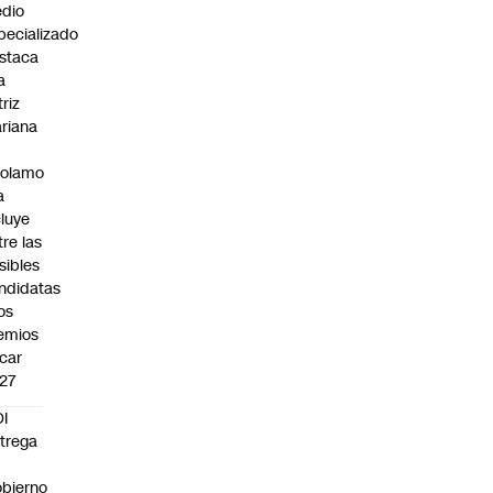
dio
pecializado
staca
a
triz
riana
rolamo
a
cluye
tre las
sibles
ndidatas
los
emios
car
27
I
trega
bierno