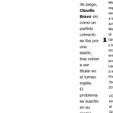
Me
de juego,
es
Claudio
de
Bravo
vio
a l
como un
ac
partido
Ma
correcto
di
Gi
se iba por
y l
una
in
lesión,
en
tras volver
po
a ser
ca
titular en
a 
el torneo
Pr
Os
inglés.
20
El
problema
UD
se suscitó
en
al
en su
Go