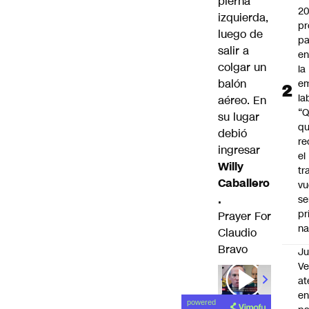
pierna
2
izquierda,
pr
luego de
pa
salir a
en
colgar un
la
balón
em
la
aéreo. En
“
su lugar
q
debió
re
ingresar
el
Willy
tr
Caballero
vu
.
se
pr
Prayer For
na
Claudio
Bravo
Ju
V
at
en
powered