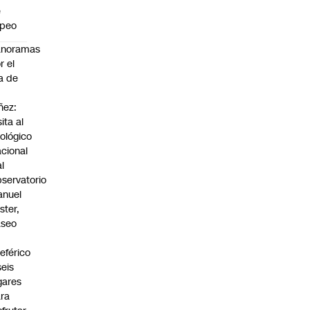
e
apeo
anoramas
r el
a de
ñez:
sita al
ológico
cional
al
servatorio
anuel
ster,
aseo
n
leférico
seis
gares
ra