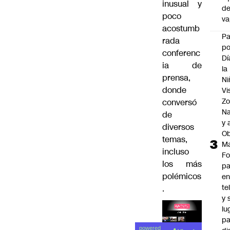
inusual y
d
poco
v
acostumb
P
rada
po
conferenc
Dí
ia de
la
prensa,
Ni
donde
Vi
Zo
conversó
Na
de
y 
diversos
Ob
temas,
M
incluso
Fo
los más
p
polémicos
e
te
.
y 
lu
pa
Lea el
powered