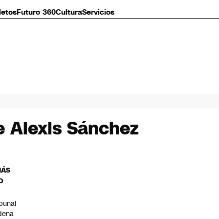
letos
Futuro 360
Cultura
Servicios
e Alexis Sánchez
MÁS
O
ibunal
dena