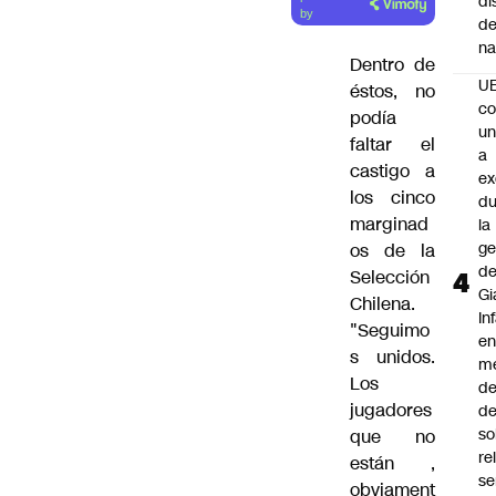
di
artículo
by
de
na
Dentro de
U
éstos, no
co
podía
un
faltar el
a
castigo a
e
los cinco
du
marginad
la
ge
os de la
d
Selección
Gi
Chilena.
In
"Seguimo
e
s unidos.
m
Los
d
jugadores
de
so
que no
re
están ,
se
obviament