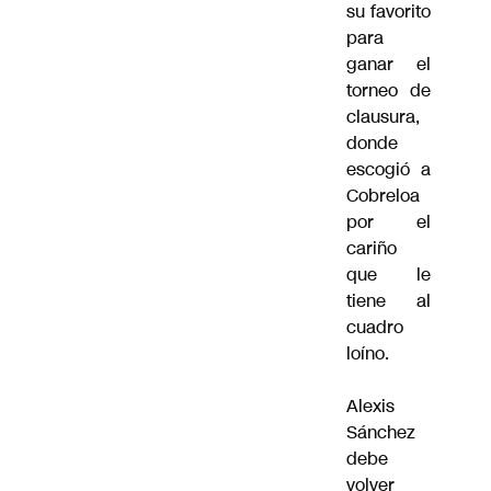
su favorito
para
ganar el
torneo de
clausura,
donde
escogió a
Cobreloa
por el
cariño
que le
tiene al
cuadro
loíno.
Alexis
Sánchez
debe
volver