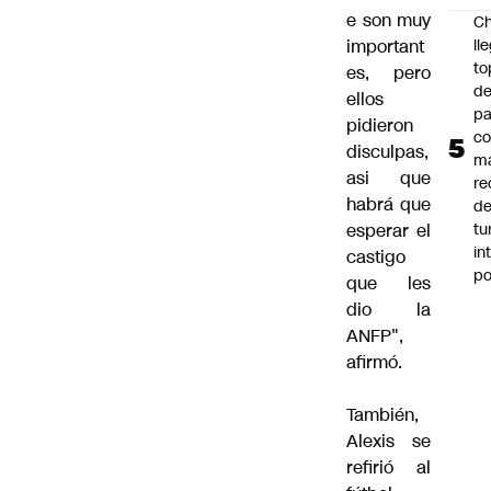
e son muy
Ch
ll
important
to
es, pero
de
ellos
pa
pidieron
c
disculpas,
m
asi que
re
habrá que
de
tu
esperar el
in
castigo
p
que les
dio la
ANFP",
afirmó.
También,
Alexis se
refirió al