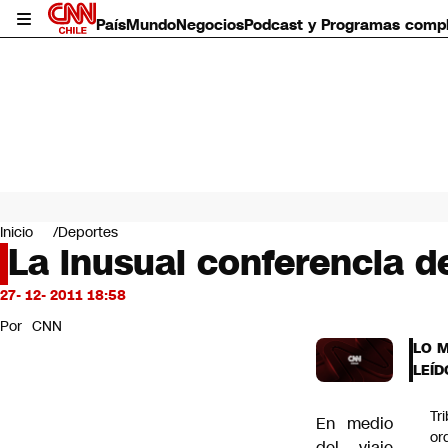
País
Mundo
Negocios
Podcast y Programas comp
País
Mundo
Inicio
Deportes
Negocios
La inusual conferencia d
Deportes
Programas completos
27- 12- 2011 18:58
Cultura
Por
CNN
Servicios
LO 
Bits
LEÍD
CNN Data
CNN tiempo
Tr
En medio
Futuro 360
or
Opinión
del viaje