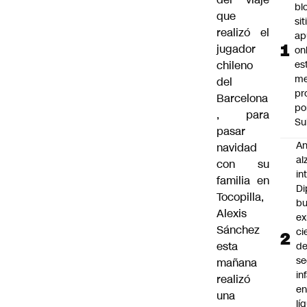
bl
que
si
realizó el
ap
jugador
on
chileno
es
me
del
pr
Barcelona
po
, para
Su
pasar
An
navidad
al
con su
in
familia en
Di
Tocopilla,
b
Alexis
ex
Sánchez
ci
esta
d
se
mañana
in
realizó
e
una
lí