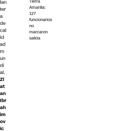
Tierra
lan
Amarilla:
ter
127
a
funcionarios
de
no
cal
marcaron
id
salida
ad
m
un
di
al.
Zl
at
an
Ibr
ah
im
ov
ic