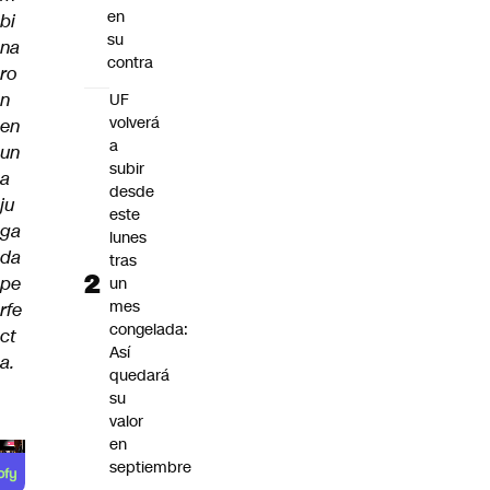
en
bi
su
na
contra
ro
n
UF
volverá
en
a
un
subir
a
desde
ju
este
ga
lunes
da
tras
pe
un
mes
rfe
congelada:
ct
Así
a.
quedará
su
valor
en
septiembre