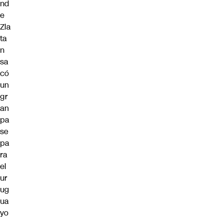
nd
e
Zla
ta
n
sa
có
un
gr
an
pa
se
pa
ra
el
ur
ug
ua
yo