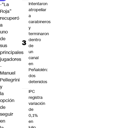
Intentaron
-“La
atropellar
Roja”
a
recuperó
carabineros
a
y
uno
terminaron
de
dentro
sus
de
un
principales
canal
jugadores
en
-
Peñalolén:
Manuel
dos
Pellegrini
detenidos
y
IPC
la
registra
opción
variación
de
de
seguir
0,1%
en
en
julio
la