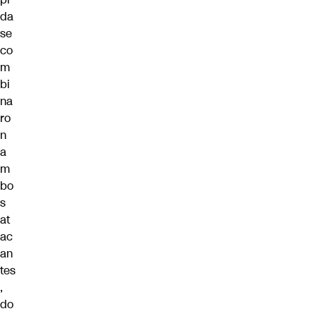
da
se
co
m
bi
na
ro
n
a
m
bo
s
at
ac
an
tes
,
do