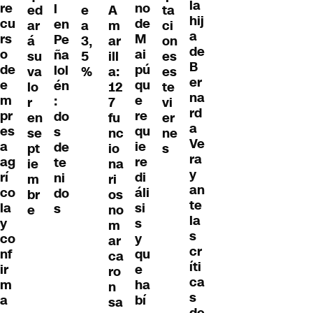
la
re
no
l
ed
e
A
ta
hij
cu
de
en
ar
a
m
ci
a
rs
M
Pe
á
3,
ar
on
de
o
ai
ña
su
5
ill
es
B
de
pú
lol
va
%
a:
es
er
e
qu
én
lo
12
te
na
m
e
:
r
7
vi
rd
pr
re
do
en
fu
er
a
es
qu
s
se
nc
ne
Ve
a
ie
de
pt
io
s
ra
ag
re
te
ie
na
y
rí
di
ni
m
ri
an
co
áli
do
br
os
te
la
si
s
e
no
la
y
s
m
s
co
y
ar
cr
nf
qu
ca
íti
ir
e
ro
ca
m
ha
n
s
a
bí
sa
de