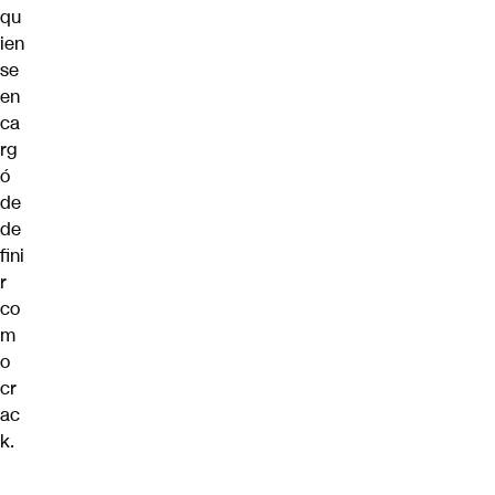
qu
ien
se
en
ca
rg
ó
de
de
fini
r
co
m
o
cr
ac
k.