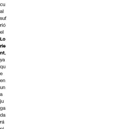
cu
al
suf
rió
el
Lo
rie
nt
,
ya
qu
e
en
un
a
ju
ga
da
rá
pi