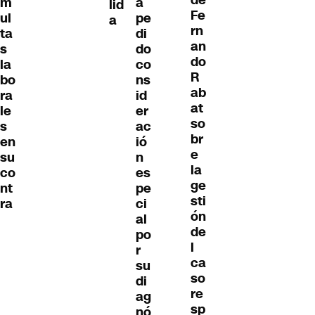
m
a
lid
Fe
ul
pe
a
rn
ta
di
an
s
do
do
la
co
R
bo
ns
ab
ra
id
at
le
er
so
s
ac
br
en
ió
e
su
n
la
co
es
ge
nt
pe
sti
ra
ci
ón
al
de
po
l
r
ca
su
so
di
re
ag
sp
nó