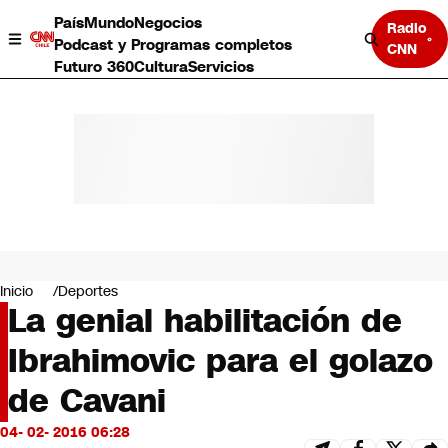
País
Mundo
Negocios
Radio
Podcast y Programas completos
CNN
Futuro 360
Cultura
Servicios
País
Mundo
Negocios
Inicio
Deportes
La genial habilitación de
Deportes
Programas completos
Ibrahimovic para el golazo
Cultura
Servicios
de Cavani
Bits
CNN Data
04- 02- 2016 06:28
CNN tiempo