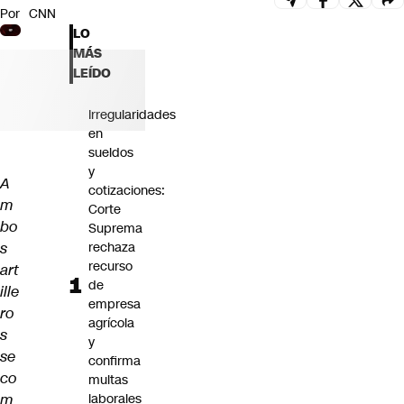
Por
CNN
Futuro 360
LO
Opinión
MÁS
LEÍDO
Irregularidades
en
sueldos
y
A
cotizaciones:
m
Corte
bo
Suprema
s
rechaza
recurso
art
de
ille
empresa
ro
agrícola
s
y
se
confirma
co
multas
m
laborales