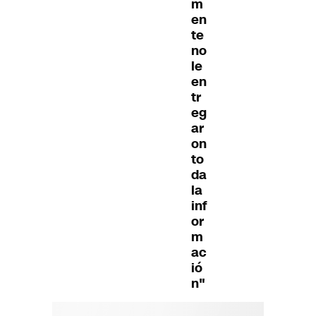
m
en
te
no
le
en
tr
eg
ar
on
to
da
la
inf
or
m
ac
ió
n"