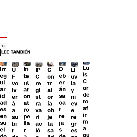
LEE TAMBIÉN
Lu
Irr
D
In
U
IP
C
Ll
is
eg
eb
te
F
C
on
uv
C
ul
er
nt
vo
re
tr
ia
or
ar
án
ar
lv
gi
al
y
de
id
sa
on
er
st
or
ni
ro
ad
ca
at
á
ra
ía
ev
af
es
r
ro
a
va
ob
e
ir
en
re
pe
su
ri
je
re
m
su
ja
lla
bi
ac
ta
gr
a
el
s
r
r
ió
sa
es
qu
do
de
a