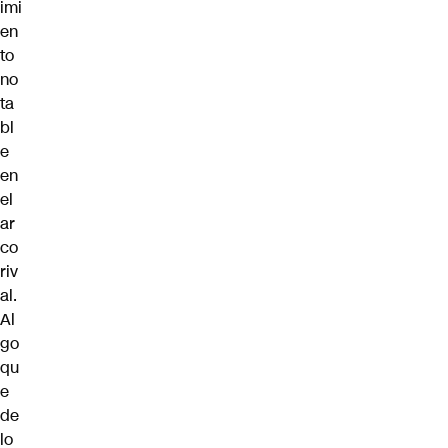
imi
en
to
no
ta
bl
e
en
el
ar
co
riv
al.
Al
go
qu
e
de
lo