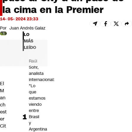
Futuro 360
la cima en la Premier
Opinión
14- 05- 2024 23:33
Por
Juan Andrés Galaz
LO
MÁS
LEÍDO
Raúl
Sohr,
analista
internacional:
El
"Lo
M
que
an
estamos
ch
viendo
entre
est
Brasil
er
y
Cit
Argentina