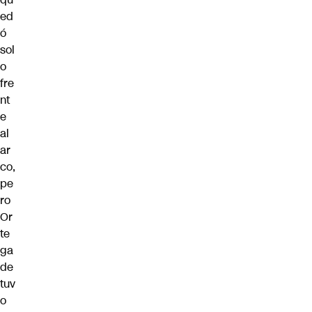
ed
ó
sol
o
fre
nt
e
al
ar
co,
pe
ro
Or
te
ga
de
tuv
o