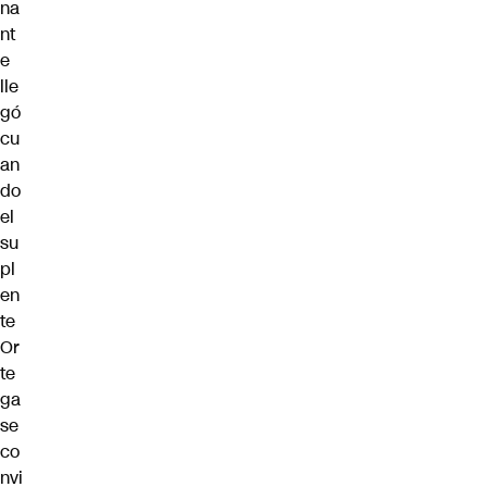
na
nt
e
lle
gó
cu
an
do
el
su
pl
en
te
Or
te
ga
se
co
nvi