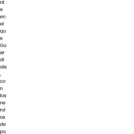
nt
e
en
el
qu
e
Gu
ar
di
ola
,
co
n
los
ne
rvi
os
de
pu