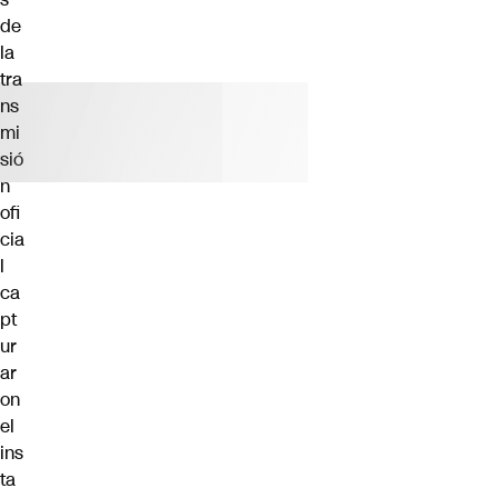
de
la
tra
ns
mi
sió
n
ofi
cia
l
ca
pt
ur
ar
on
el
ins
ta