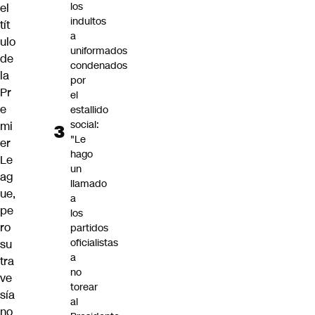
los
el
indultos
tít
a
ulo
uniformados
de
condenados
la
por
Pr
el
e
estallido
social:
mi
"Le
er
hago
Le
un
ag
llamado
ue
,
a
pe
los
ro
partidos
oficialistas
su
a
tra
no
ve
torear
sía
al
no