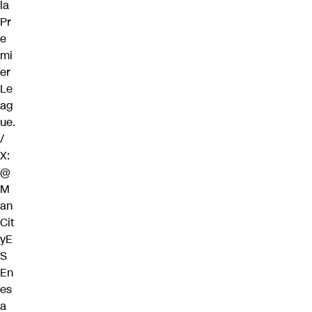
la
Pr
e
mi
er
Le
ag
ue.
/
X:
@
M
an
Cit
yE
S
En
es
a