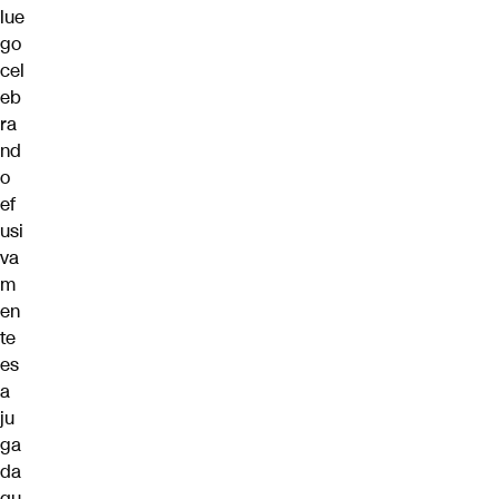
lue
go
cel
eb
ra
nd
o
ef
usi
va
m
en
te
es
a
ju
ga
da
qu