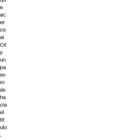
e
ac
er
có
al
Cit
y
un
pa
so
m
ás
ha
cia
el
tít
ulo
.