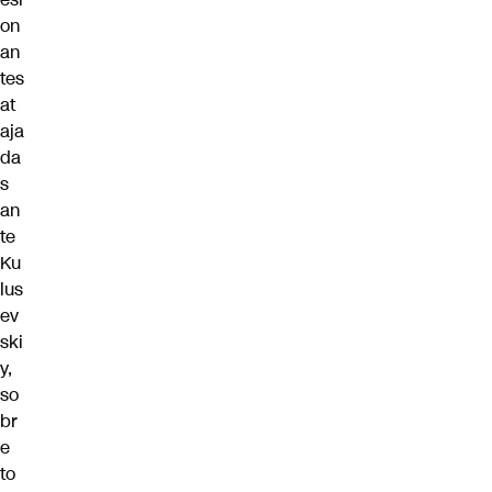
on
an
tes
at
aja
da
s
an
te
Ku
lus
ev
ski
y,
so
br
e
to