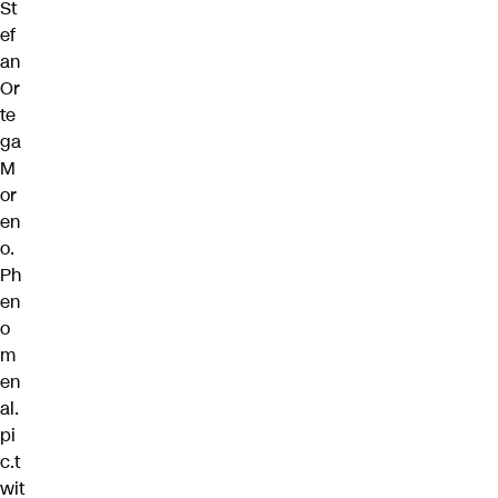
St
ef
an
Or
te
ga
M
or
en
o.
Ph
en
o
m
en
al.
pi
c.t
wit