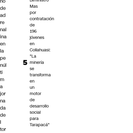
Biministro
no
Mas
de
por
ad
contratación
re
de
nal
196
ina
jóvenes
en
en
Collahuasi:
la
"La
pe
minería
núl
se
ti
transforma
m
en
a
un
jor
motor
de
na
desarrollo
da
social
de
para
l
Tarapacá"
tor