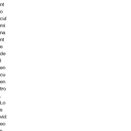
nt
o
cul
mi
na
nt
e
de
l
en
cu
en
tro
.
Lo
s
vid
eo
s