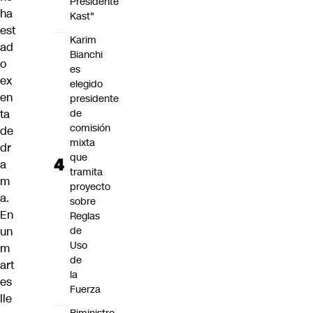
Presidente
ha
Kast"
est
Karim
ad
Bianchi
o
es
ex
elegido
en
presidente
ta
de
comisión
de
mixta
dr
que
a
tramita
m
proyecto
a.
sobre
En
Reglas
un
de
Uso
m
de
art
la
es
Fuerza
lle