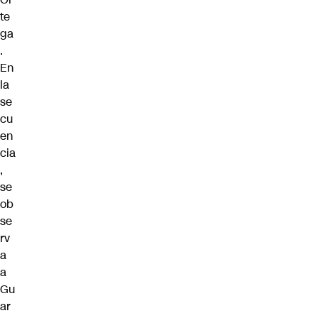
te
ga
.
En
la
se
cu
en
cia
,
se
ob
se
rv
a
a
Gu
ar