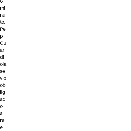
o
mi
nu
to,
Pe
p
Gu
ar
di
ola
se
vio
ob
lig
ad
o
a
re
e