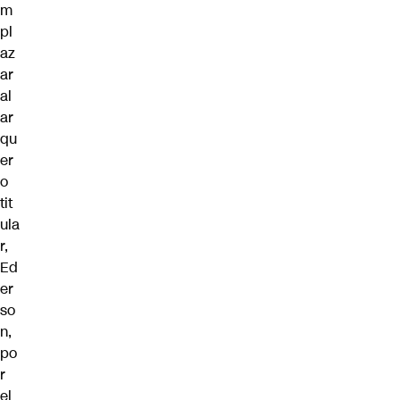
m
pl
az
ar
al
ar
qu
er
o
tit
ula
r,
Ed
er
so
n,
po
r
el