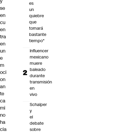
y
es
se
un
en
quiebre
cu
que
tomará
en
bastante
tra
tiempo"
en
un
Influencer
mexicano
e
muere
m
baleado
oci
durante
on
transmisión
an
en
te
vivo
ca
Schalper
mi
y
no
el
ha
debate
cia
sobre