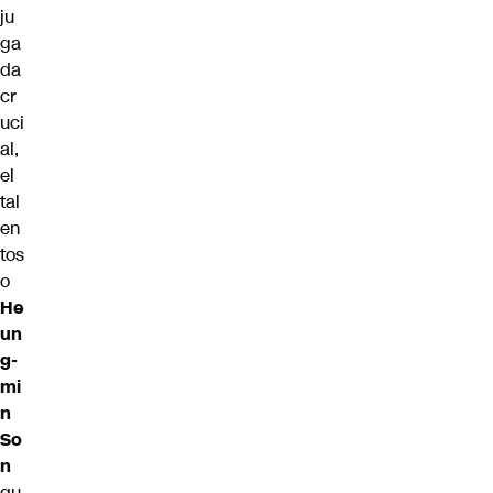
ju
ga
da
cr
uci
al,
el
tal
en
tos
o
He
un
g-
mi
n
So
n
qu