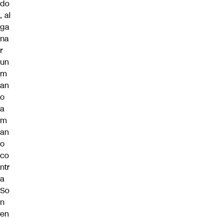
do
, al
ga
na
r
un
m
an
o
a
m
an
o
co
ntr
a
So
n
en