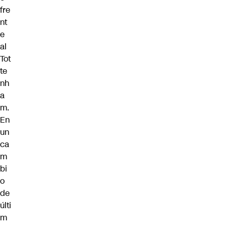
fre
nt
e
al
Tot
te
nh
a
m.
En
un
ca
m
bi
o
de
últi
m