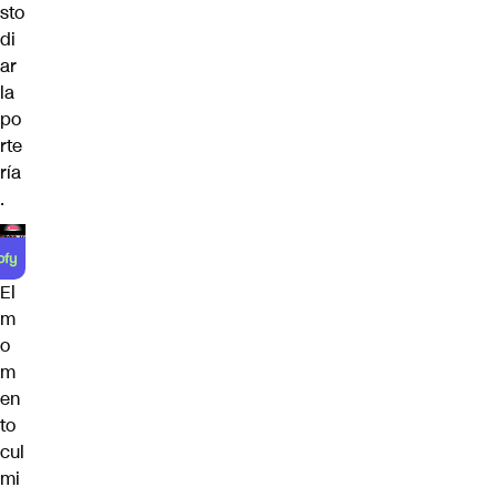
sto
di
ar
la
po
rte
ría
.
El
m
o
m
en
to
cul
mi