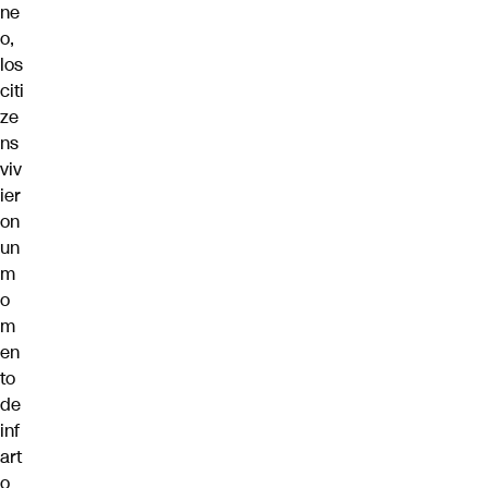
ne
o,
los
citi
ze
ns
viv
ier
on
un
m
o
m
en
to
de
inf
art
o