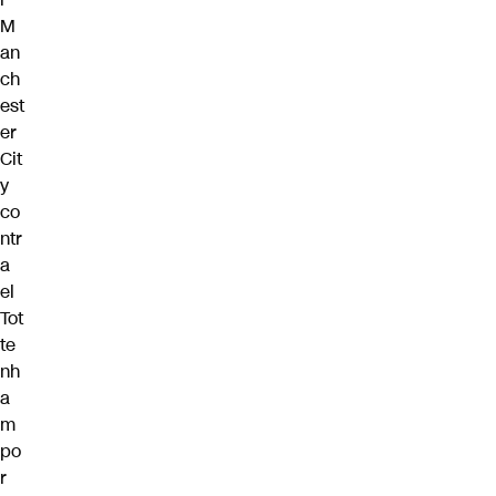
M
an
ch
est
er
Cit
y
co
ntr
a
el
Tot
te
nh
a
m
po
r