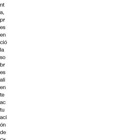
nt
a,
pr
es
en
ció
la
so
br
es
ali
en
te
ac
tu
aci
ón
de
Or