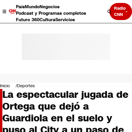
País
Mundo
Negocios
Radio
Podcast y Programas completos
CNN
Futuro 360
Cultura
Servicios
País
Mundo
Negocios
Inicio
Deportes
La espectacular jugada de
Deportes
Programas completos
Ortega que dejó a
Cultura
Servicios
Guardiola en el suelo y
Bits
CNN Data
puso al City a un paso de
CNN tiempo