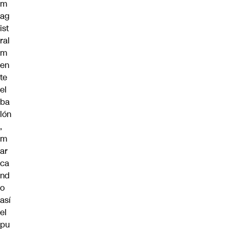
m
ag
ist
ral
m
en
te
el
ba
lón
,
m
ar
ca
nd
o
así
el
pu