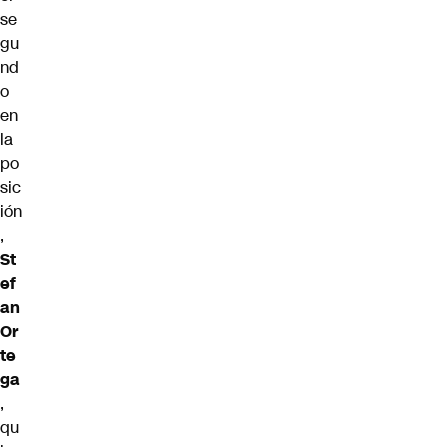
se
gu
nd
o
en
la
po
sic
ión
,
St
ef
an
Or
te
ga
,
qu