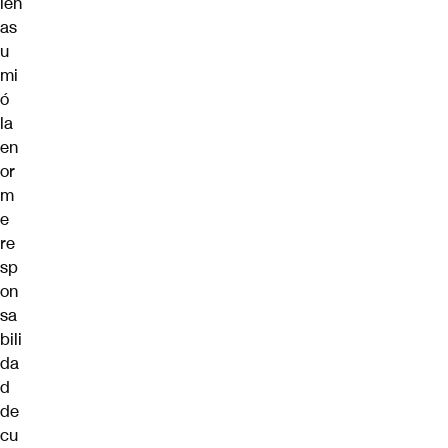
ien
as
u
mi
ó
la
en
or
m
e
re
sp
on
sa
bili
da
d
de
cu