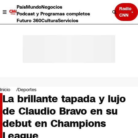
País
Mundo
Negocios
Radio
Podcast y Programas completos
CNN
Futuro 360
Cultura
Servicios
País
Mundo
Negocios
Inicio
Deportes
La brillante tapada y lujo
Deportes
Programas completos
de Claudio Bravo en su
Cultura
Servicios
debut en Champions
Bits
CNN Data
League
CNN tiempo