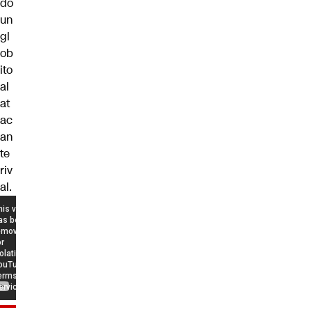
do
un
gl
ob
ito
al
at
ac
an
te
riv
al.