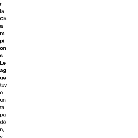
r
la
Ch
a
m
pi
on
s
Le
ag
ue
tuv
o
un
ta
pa
dó
n,
y