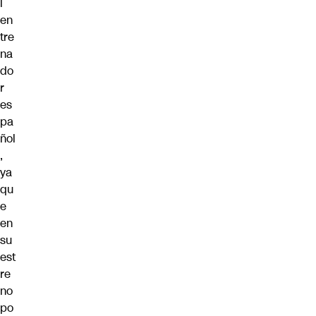
l
en
tre
na
do
r
es
pa
ñol
,
ya
qu
e
en
su
est
re
no
po