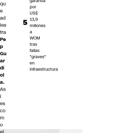
garantía
qu
por
e
US$
ad
13,9
ies
millones
tra
a
WOM
Pe
tras
p
fallas
Gu
"graves"
ar
en
di
infraestructura
ol
a.
As
í
es
co
m
o
el