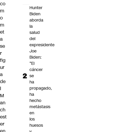
co
Hunter
m
Biden
o
aborda
m
la
et
salud
a
del
expresidente
se
Joe
r
Biden:
fig
“El
ur
cáncer
a
se
de
ha
l
propagado,
ha
M
hecho
an
metástasis
ch
en
est
los
er
huesos
en
y