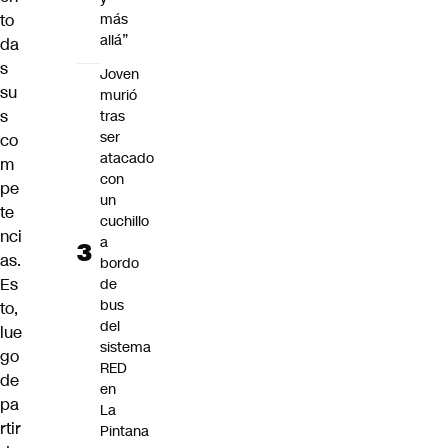
to
más
allá”
da
s
Joven
su
murió
s
tras
ser
co
atacado
m
con
pe
un
te
cuchillo
nci
a
as.
bordo
Es
de
bus
to,
del
lue
sistema
go
RED
de
en
pa
La
rtir
Pintana