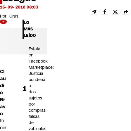
Futuro 360
15- 09- 2016 08:03
Opinión
Por
CNN
LO
MÁS
LEÍDO
Estafa
en
Facebook
Marketplace:
Cl
Justicia
au
condena
di
a
dos
o
sujetos
Br
por
av
compras
o
falsas
te
de
nía
vehículos