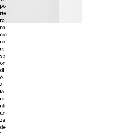
po
rte
ro
na
cio
nal
re
sp
on
di
ó
a
la
co
nfi
an
za
de