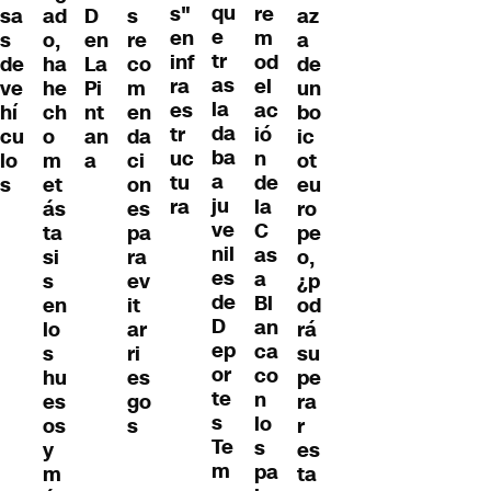
qu
s"
re
ad
D
s
az
sa
e
en
m
o,
en
re
a
s
tr
inf
od
ha
La
co
de
de
as
ra
el
he
Pi
m
un
ve
la
es
ac
ch
nt
en
bo
hí
da
tr
ió
o
an
da
ic
cu
ba
uc
n
m
a
ci
ot
lo
a
tu
de
et
on
eu
s
ju
ra
la
ás
es
ro
ve
C
ta
pa
pe
nil
as
si
ra
o,
es
a
s
ev
¿p
de
Bl
en
it
od
D
an
lo
ar
rá
ep
ca
s
ri
su
or
co
hu
es
pe
te
n
es
go
ra
s
lo
os
s
r
Te
s
y
es
m
pa
m
ta