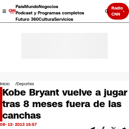
País
Mundo
Negocios
Radio
Podcast y Programas completos
CNN
Futuro 360
Cultura
Servicios
País
Mundo
Negocios
Inicio
Deportes
Kobe Bryant vuelve a jugar
Deportes
Programas completos
tras 8 meses fuera de las
Cultura
Servicios
canchas
Bits
CNN Data
08- 12- 2013 15:57
CNN tiempo