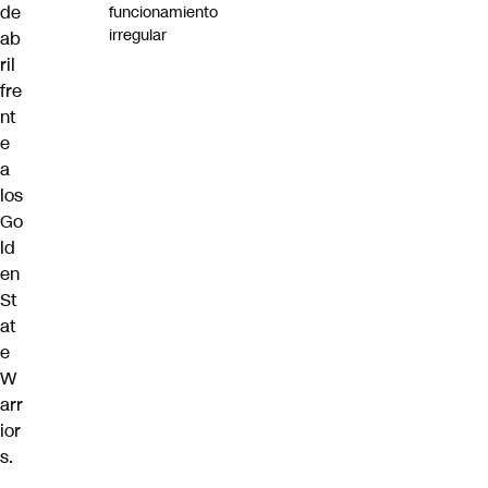
de
funcionamiento
irregular
ab
ril
fre
nt
e
a
los
Go
ld
en
St
at
e
W
arr
ior
s.