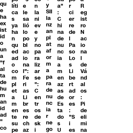
qu
y
líti
e
n
a"
r
R
e
SII
ca
le
la
:
ci
eg
ha
la
s
sa
ni
C
er
ist
ex
nz
ya
lió
ev
hi
re
ro
ist
an
ha
lo
e
na
de
N
id
pl
n
po
y
de
l
ac
o
at
qu
bl
no
nu
Pa
io
un
af
ed
ac
pa
nc
so
na
a
or
ad
io
ra
ia
Lo
l
"f
m
o
na
liz
a
s
de
al
a
co
l":
ar
m
Li
Vá
ta
pa
m
Fe
se
en
be
nd
de
ra
pl
ri
":
az
rt
al
hu
de
et
as
C
as
ad
os
m
nu
a
Li
en
de
or
:
an
nc
m
br
tr
Es
es
Pi
id
ia
en
es
os
ta
:
de
ad
r
te
re
de
do
"S
eli
"
ne
su
ch
sk
s
i
mi
co
go
pe
az
i
U
es
na