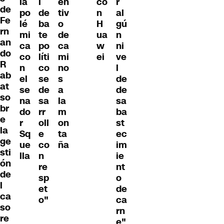
la
l
en
co
r
de
po
de
tiv
n
al
Fe
lé
ba
o
H
gú
rn
mi
te
de
ua
n
an
ca
po
ca
w
ni
do
co
líti
mi
ei
ve
R
n
co
no
l
ab
el
se
s
de
at
se
de
a
de
so
na
sa
la
sa
br
do
rr
m
ba
e
r
oll
on
st
la
Sq
e
ta
ec
ge
ue
co
ña
im
sti
lla
n
ie
ón
re
nt
de
sp
o
l
et
de
ca
o"
ca
so
rn
re
e"