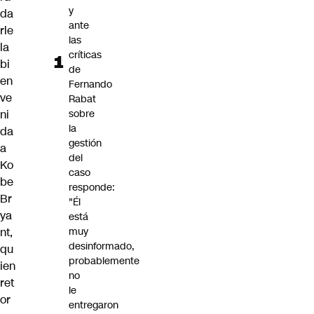
y
da
ante
rle
las
la
críticas
bi
de
en
Fernando
ve
Rabat
ni
sobre
la
da
gestión
a
del
Ko
caso
be
responde:
Br
"Él
ya
está
nt,
muy
desinformado,
qu
probablemente
ien
no
ret
le
or
entregaron