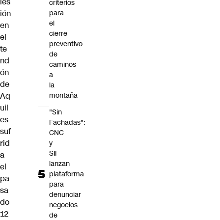
les
criterios
ión
para
el
en
cierre
el
preventivo
te
de
nd
caminos
ón
a
de
la
Aq
montaña
uil
"Sin
es
Fachadas":
suf
CNC
rid
y
SII
a
lanzan
el
plataforma
pa
para
sa
denunciar
do
negocios
12
de