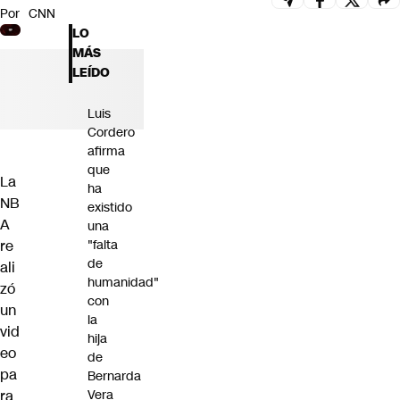
Por
CNN
Futuro 360
LO
Opinión
MÁS
LEÍDO
Luis
Cordero
afirma
que
La
ha
NB
existido
A
una
re
"falta
de
ali
humanidad"
zó
con
un
la
vid
hija
eo
de
pa
Bernarda
ra
Vera