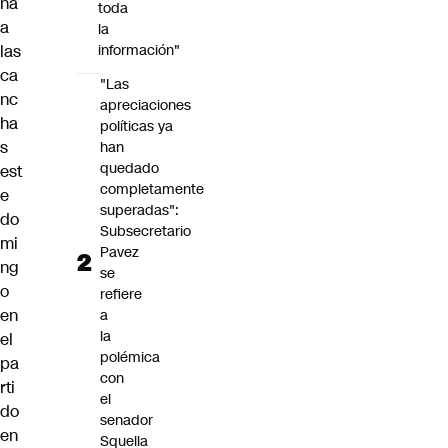
na
toda
a
la
las
información"
ca
"Las
nc
apreciaciones
ha
políticas ya
s
han
quedado
est
completamente
e
superadas":
do
Subsecretario
mi
Pavez
ng
se
o
refiere
en
a
la
el
polémica
pa
con
rti
el
do
senador
en
Squella