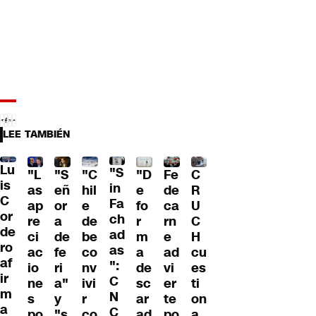
LEE TAMBIÉN
Lu
"S
"L
"S
"C
"D
Fe
C
is
in
as
eñ
hil
e
de
R
C
Fa
ap
or
e
fo
ca
U
or
ch
re
a
de
r
rn
C
de
ad
ci
de
be
m
e
H
ro
as
ac
fe
co
a
ad
cu
af
":
io
ri
nv
de
vi
es
ir
C
ne
a"
ivi
sc
er
ti
m
N
s
y
r
ar
te
on
a
C
po
"s
co
ad
po
a