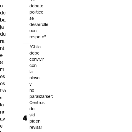
o
debate
político
de
se
ba
desarrolle
ja
con
du
respeto"
ra
"Chile
nt
debe
e
convivir
8
con
m
la
es
nieve
es
y
tra
no
paralizarse":
s
Centros
la
de
gr
ski
av
piden
e
revisar