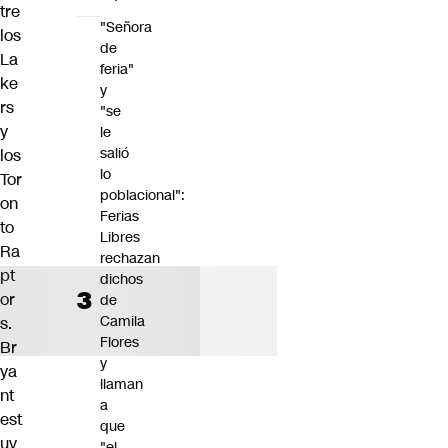
tre
"Señora
los
de
La
feria"
ke
y
rs
"se
y
le
salió
los
lo
Tor
poblacional":
on
Ferias
to
Libres
Ra
rechazan
pt
dichos
or
de
Camila
s.
Flores
Br
y
ya
llaman
nt
a
est
que
uv
"el