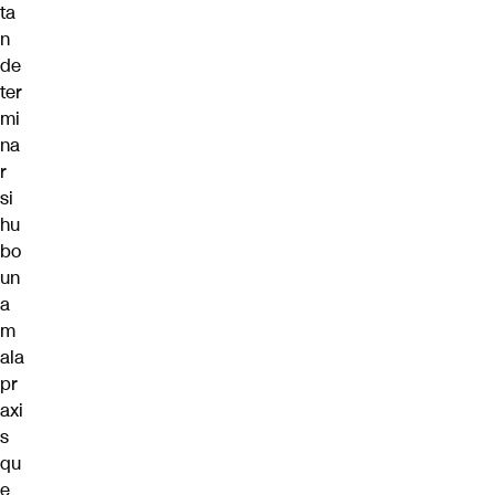
ta
n
de
ter
mi
na
r
si
hu
bo
un
a
m
ala
pr
axi
s
qu
e