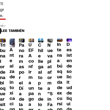
Ti
gr
e.
LEE TAMBIÉN
D
In
U
Tri
Pa
C
N
A
es
te
EF
bu
no
hil
ue
nt
ist
ns
A
na
ra
e
va
e
en
a
co
l
m
lle
pl
al
de
bú
nf
or
as
ga
at
za
so
sq
ir
de
po
al
af
de
lic
ue
m
na
r
to
or
in
it
da
a
bl
el
p
m
to
ud
de
un
oq
Dí
te
a
xi
de
ex
pa
ue
a
n
“S
ca
liq
cu
go
ar
de
de
in
ci
ui
rsi
a
sit
la
lo
Fa
on
da
on
ex
io
Ni
s
ch