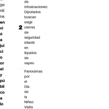
de
ge
intoxicaciones:
nti
Diputados
na
buscan
en
exigir
cierres
vi
de
ó
seguridad
a
infantil
jui
en
ci
líquidos
o
de
or
vapeo
al
Panoramas
y
por
pú
el
bli
Día
de
co
la
a
Niñez:
lo
Visita