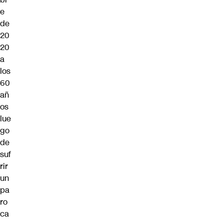
e
de
20
20
a
los
60
añ
os
lue
go
de
suf
rir
un
pa
ro
ca