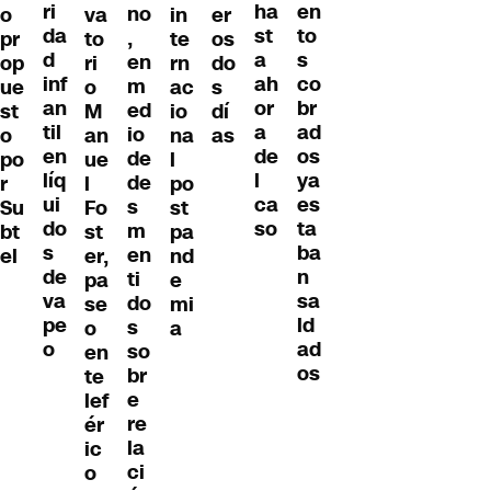
ri
en
ha
no
o
va
in
er
da
to
st
,
pr
to
te
os
d
s
a
en
op
ri
rn
do
inf
co
ah
m
ue
o
ac
s
an
br
or
ed
st
M
io
dí
til
ad
a
io
o
an
na
as
en
os
de
de
po
ue
l
líq
ya
l
de
r
l
po
ui
es
ca
s
Su
Fo
st
do
ta
so
m
bt
st
pa
s
ba
en
el
er,
nd
de
n
ti
pa
e
va
sa
do
se
mi
pe
ld
s
o
a
o
ad
so
en
os
br
te
e
lef
re
ér
la
ic
ci
o