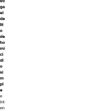
sti
ga
el
de
lit
o
de
ho
mi
ci
di
o
si
m
pl
e
e
int
en