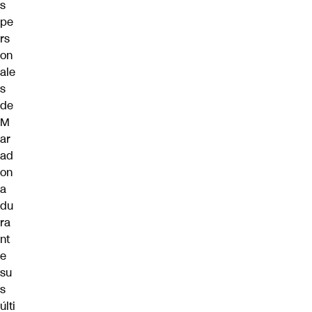
s
pe
rs
on
ale
s
de
M
ar
ad
on
a
du
ra
nt
e
su
s
últi