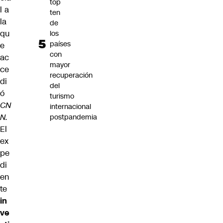
top
l a
ten
la
de
qu
los
países
e
con
ac
mayor
ce
recuperación
di
del
ó
turismo
CN
internacional
N.
postpandemia
El
ex
pe
di
en
te
in
ve