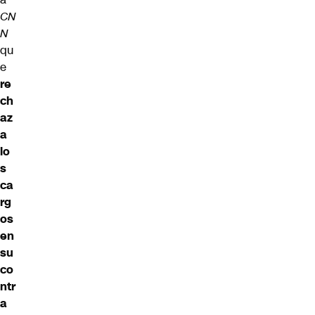
CN
N
qu
e
re
ch
az
a
lo
s
ca
rg
os
en
su
co
ntr
a