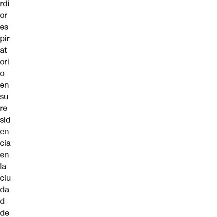
rdi
or
es
pir
at
ori
o
en
su
re
sid
en
cia
en
la
ciu
da
d
de