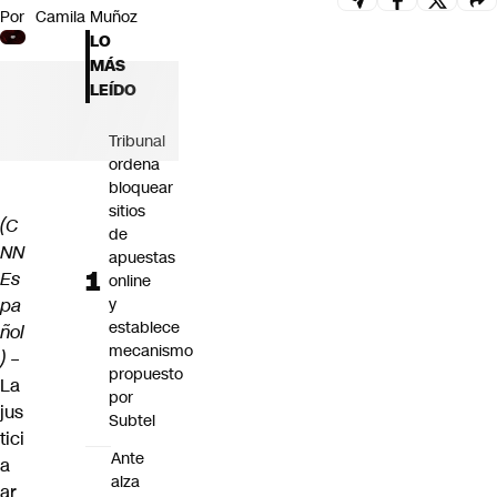
Por
Camila Muñoz
Futuro 360
LO
Opinión
MÁS
LEÍDO
Tribunal
ordena
bloquear
sitios
(C
de
NN
apuestas
Es
online
pa
y
establece
ñol
mecanismo
)
–
propuesto
La
por
jus
Subtel
tici
Ante
a
alza
ar