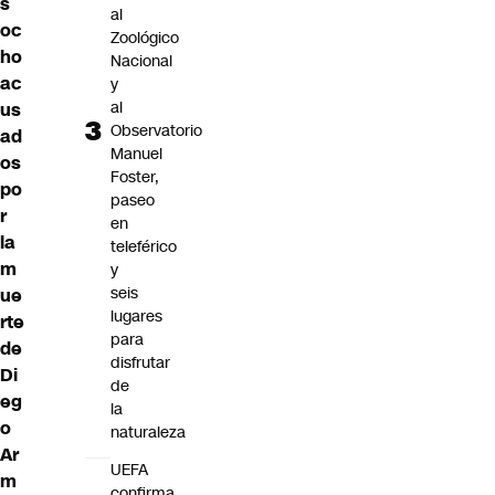
s
al
oc
Zoológico
ho
Nacional
ac
y
al
us
Observatorio
ad
Manuel
os
Foster,
po
paseo
r
en
la
teleférico
m
y
seis
ue
lugares
rte
para
de
disfrutar
Di
de
eg
la
o
naturaleza
Ar
UEFA
m
confirma