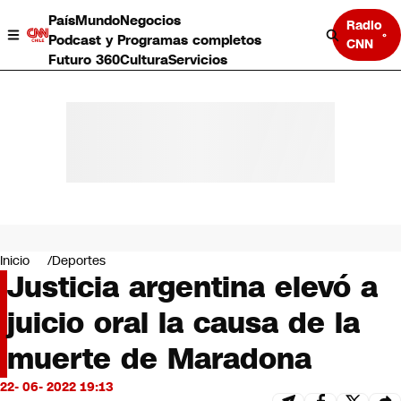
País
Mundo
Negocios
Radio
Podcast y Programas completos
CNN
Futuro 360
Cultura
Servicios
País
Mundo
Negocios
Inicio
Deportes
Justicia argentina elevó a
Deportes
Programas completos
juicio oral la causa de la
Cultura
Servicios
muerte de Maradona
Bits
CNN Data
22- 06- 2022 19:13
CNN tiempo