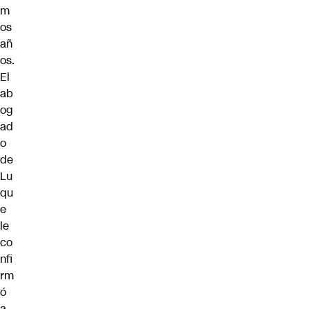
m
os
añ
os.
El
ab
og
ad
o
de
Lu
qu
e
le
co
nfi
rm
ó
a