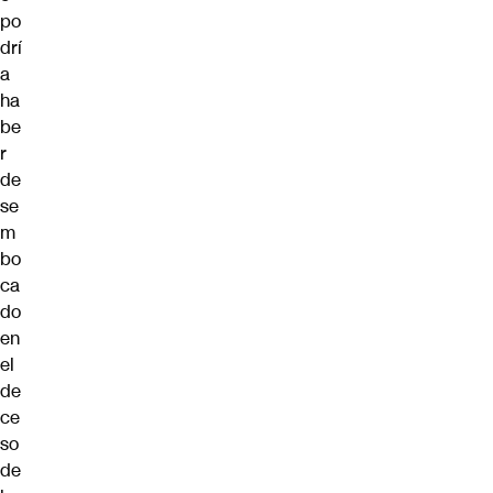
po
drí
a
ha
be
r
de
se
m
bo
ca
do
en
el
de
ce
so
de