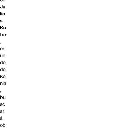
Ju
lio
s
Ke
ter
,
ori
un
do
de
Ke
nia
,
bu
sc
ar
á
ob