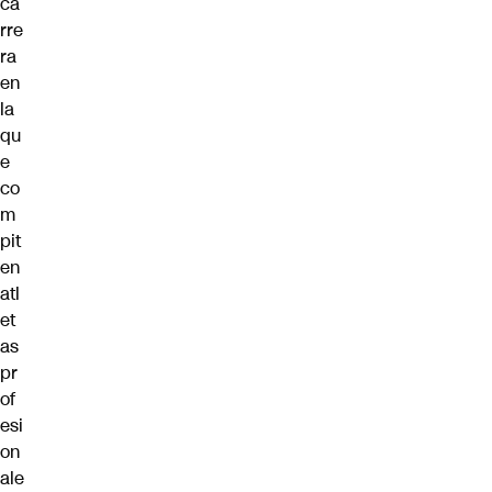
ca
rre
ra
en
la
qu
e
co
m
pit
en
atl
et
as
pr
of
esi
on
ale