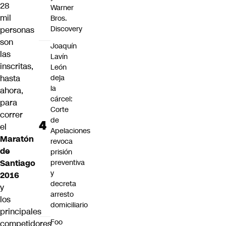
28
Warner
mil
Bros.
Discovery
personas
son
Joaquín
las
Lavín
inscritas,
León
hasta
deja
la
ahora,
cárcel:
para
Corte
correr
de
el
Apelaciones
Maratón
revoca
de
prisión
Santiago
preventiva
y
2016
decreta
y
arresto
los
domiciliario
principales
Foo
competidores