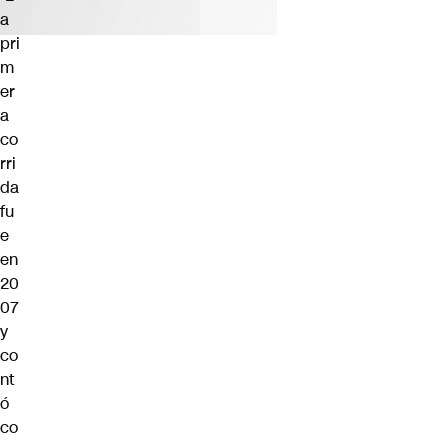
a
pri
m
er
a
co
rri
da
fu
e
en
20
07
y
co
nt
ó
co