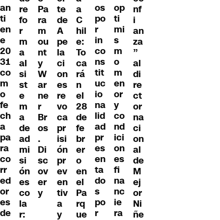
an
os
op
re
Pa
te
nf
a
ti
po
ti
fo
ra
de
i
C
en
r
mi
r
m
A
an
hil
e
in
s
m
ou
pe
za
e:
20
co
m
a
nt
la
”
To
31
ns
o
al
y
ci
al
ca
co
tit
m
si
W
on
di
rá
m
uc
en
st
ar
es
re
n
o
io
or
e
ne
re
ct
el
fe
na
y
m
r
vo
or
28
ch
lid
co
a
Br
ca
na
de
a
ad
nd
de
os
pr
ci
fe
pa
pr
ici
ad
.
isi
on
br
ra
es
on
mi
Di
ón
al
er
co
en
es
si
sc
pr
de
o
rr
ta
fi
ón
ov
ev
M
en
ed
do
na
es
er
en
ej
el
or
s
nc
co
y
tiv
or
Pa
es
po
ie
la
a
Ni
rq
de
r
ra
r:
y
ñe
ue