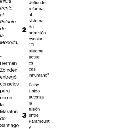
inicia
defiende
frente
reforma
al
al
sistema
Palacio
de
de
admisión
la
escolar:
Moneda.
“El
sistema
-
actual
Herman
es
casi
Zbinden
inhumano”
entregó
consejos
Reino
para
Unido
autoriza
correr
la
la
fusión
Maratón
entre
de
Paramount
Santiago
y