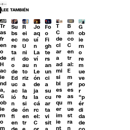
LEE TAMBIÉN
Tr
T
B
Su
R
Jo
G
Fo
as
C
an
bs
ei
aq
ob
o
fr
de
co
ec
no
uí
ie
Fi
en
cl
C
re
U
n
rn
gh
o
ar
en
ta
ni
La
o
te
de
a
tr
ri
do
ví
re
rs
H
ad
al:
o
au
n
m
an
ac
mi
E
de
to
Le
ue
un
ie
si
m
Ed
riz
ón
ve
ci
nd
bl
pr
uc
a
de
po
a
a,
es
es
ac
la
ja
r
su
G
re
as
ió
fu
la
“p
cu
ob
qu
m
n
si
cá
ér
ar
ie
er
ue
de
ón
rc
di
ta
rn
im
st
fi
en
el:
da
vi
o
ie
ra
en
tr
C
de
sit
m
nt
n
de
e
or
co
a