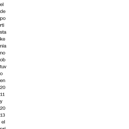
el
de
po
rti
sta
ke
nia
no
ob
tuv
o
en
20
11
y
20
13
el
pri