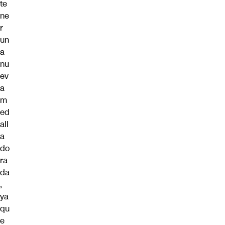
te
ne
r
un
a
nu
ev
a
m
ed
all
a
do
ra
da
,
ya
qu
e