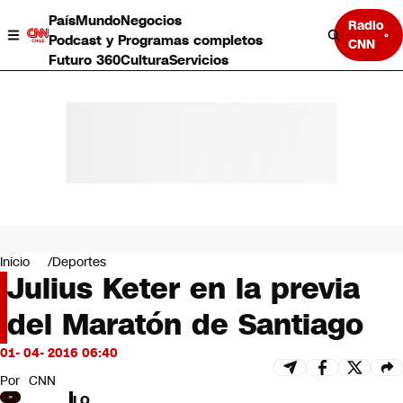
País
Mundo
Negocios
Radio
Podcast y Programas completos
CNN
Futuro 360
Cultura
Servicios
País
Mundo
Negocios
Inicio
Deportes
Julius Keter en la previa
Deportes
Programas completos
del Maratón de Santiago
Cultura
Servicios
01- 04- 2016 06:40
Bits
CNN Data
Por
CNN
CNN tiempo
LO