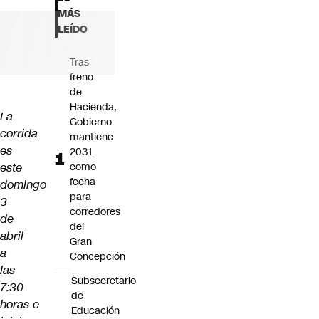
Futuro 360
MÁS
Opinión
LEÍDO
Tras
freno
de
Hacienda,
La
Gobierno
corrida
mantiene
es
2031
este
como
fecha
domingo
para
3
corredores
de
del
abril
Gran
a
Concepción
las
Subsecretario
7:30
de
horas e
Educación