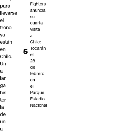
Fighters
para
anuncia
llevarse
su
el
cuarta
trono
visita
ya
a
están
Chile:
Tocarán
en
el
Chile.
28
Un
de
a
febrero
lar
en
ga
el
his
Parque
Estadio
tor
Nacional
ia
de
un
a