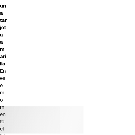
un
a
tar
jet
a
a
m
ari
lla
.
En
es
e
m
o
m
en
to
el