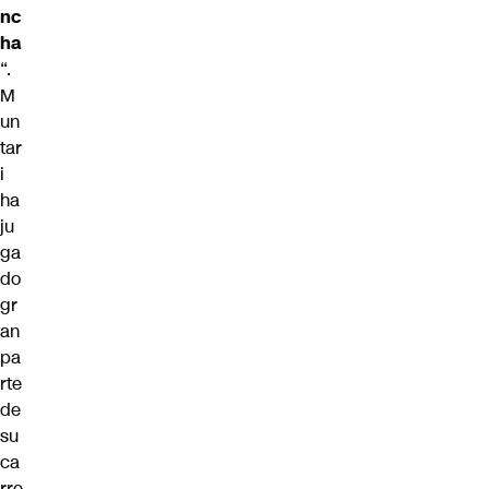
nc
ha
“.
M
un
tar
i
ha
ju
ga
do
gr
an
pa
rte
de
su
ca
rre