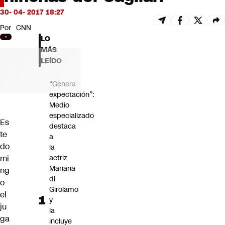
Futuro 360
30- 04- 2017 18:27
Opinión
Por
CNN
LO
MÁS
LEÍDO
“Genera
expectación”:
Medio
especializado
Es
destaca
te
a
do
la
mi
actriz
Mariana
ng
di
o
Girolamo
el
y
ju
la
ga
incluye