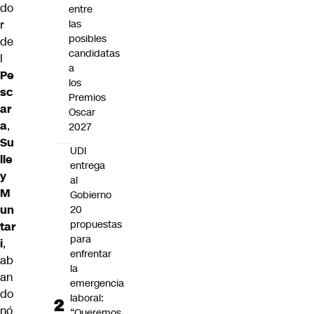
do
entre
r
las
posibles
de
candidatas
l
a
Pe
los
sc
Premios
ar
Oscar
a
,
2027
Su
UDI
lle
entrega
y
al
M
Gobierno
un
20
propuestas
tar
para
i
,
enfrentar
ab
la
an
emergencia
do
laboral:
nó
“Queremos