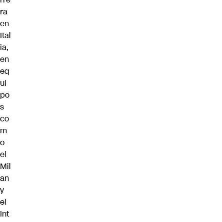
ra
en
Ital
ia,
en
eq
ui
po
s
co
m
o
el
Mil
an
y
el
Int