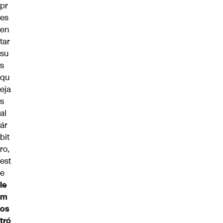
pr
es
en
tar
su
s
qu
eja
s
al
ár
bit
ro,
est
e
le
m
os
tró