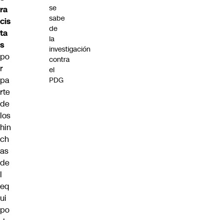
se
ra
sabe
cis
de
ta
la
s
investigación
po
contra
r
el
pa
PDG
rte
de
los
hin
ch
as
de
l
eq
ui
po