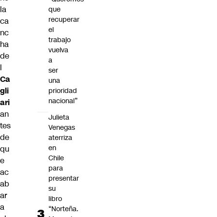
la
que
recuperar
ca
el
nc
trabajo
ha
vuelva
de
a
l
ser
Ca
una
gli
prioridad
nacional”
ari
an
Julieta
tes
Venegas
de
aterriza
en
qu
Chile
e
para
ac
presentar
ab
su
ar
libro
a
“Norteña.