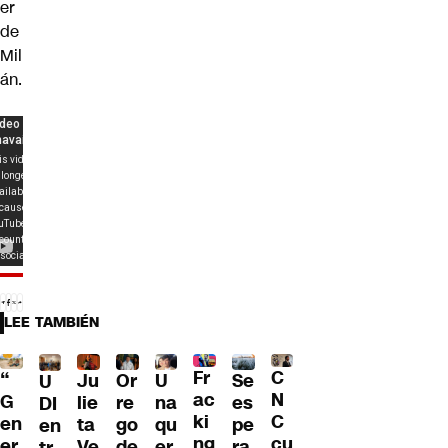
er
de
Mil
án.
LEE TAMBIÉN
Fr
C
“
Ju
Or
U
Se
U
ac
N
G
lie
re
na
es
DI
ki
C
en
ta
go
qu
pe
en
ng
cu
er
Ve
de
er
ra