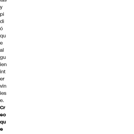
y
pi
di
ó
qu
e
al
gu
ien
int
er
vin
ies
e.
Cr
eo
qu
e