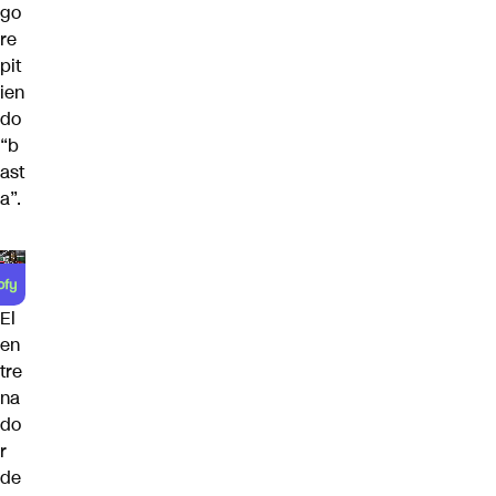
go
re
pit
ien
do
“b
ast
a”.
El
en
tre
na
do
r
de