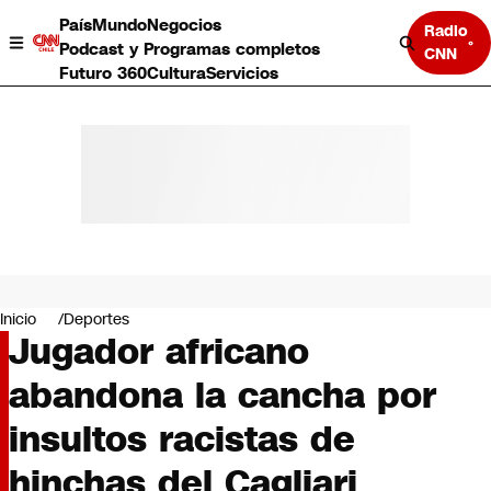
País
Mundo
Negocios
Radio
Podcast y Programas completos
CNN
Futuro 360
Cultura
Servicios
País
Mundo
Negocios
Inicio
Deportes
Jugador africano
Deportes
Programas completos
abandona la cancha por
Cultura
Servicios
insultos racistas de
Bits
CNN Data
hinchas del Cagliari
CNN tiempo