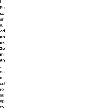
l
Pe
sc
ar
a,
Zd
en
ek
Ze
m
an
,
de
m
ost
ró
su
ap
oy