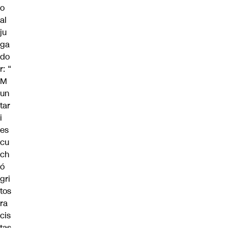
o
al
ju
ga
do
r: “
M
un
tar
i
es
cu
ch
ó
gri
tos
ra
cis
tas