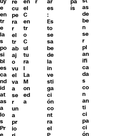
st
uy
en
r
ar
pa
re
as
e
el
es
ís
cu
de
en
C
:
pe
be
tr
en
Es
ra
n
e
tr
to
r
se
la
o
se
el
r
s
C
sa
tr
pl
po
ul
be
ab
an
si
tu
de
aj
ifi
bl
ra
la
o
ca
es
l
in
vu
da
ca
La
ve
el
s
nd
M
sti
va
co
id
on
ga
a
n
at
ed
ci
se
an
as
a
ón
r
ti
a
co
un
ci
lo
nt
a
pa
s
ra
pr
ci
Pr
el
io
ón
e
P
ri