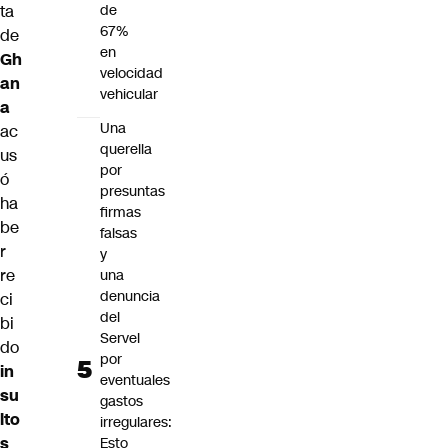
ta
de
67%
de
en
Gh
velocidad
an
vehicular
a
Una
ac
querella
us
por
ó
presuntas
ha
firmas
be
falsas
r
y
re
una
denuncia
ci
del
bi
Servel
do
por
in
eventuales
su
gastos
lto
irregulares:
s
Esto