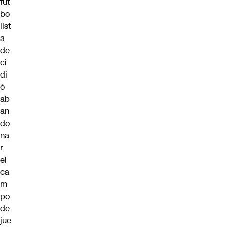
fut
bo
list
a
de
ci
di
ó
ab
an
do
na
r
el
ca
m
po
de
jue