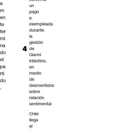
a
un
m
pago
en
a
te
exempleada
durante
ter
la
mi
gestión
na
de
do
Gianni
el
Infantino,
pa
en
rti
medio
de
do
desmentidos
.
sobre
relación
sentimental
Chile
llega
al