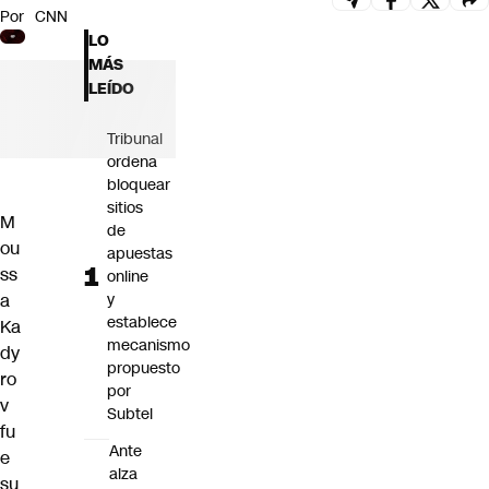
Por
CNN
Futuro 360
LO
Opinión
MÁS
LEÍDO
Tribunal
ordena
bloquear
sitios
M
de
ou
apuestas
ss
online
a
y
establece
Ka
mecanismo
dy
propuesto
ro
por
v
Subtel
fu
Ante
e
alza
su