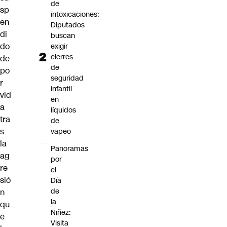
de
sp
intoxicaciones:
en
Diputados
di
buscan
do
exigir
cierres
de
de
po
seguridad
r
infantil
vid
en
a
líquidos
tra
de
s
vapeo
la
Panoramas
ag
por
re
el
sió
Día
de
n
la
qu
Niñez:
e
Visita