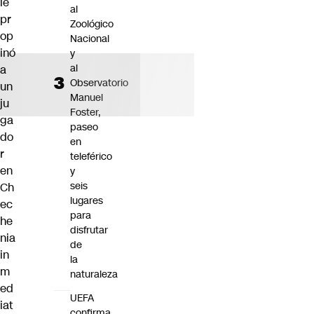
le
al
pr
Zoológico
op
Nacional
inó
y
al
a
Observatorio
un
Manuel
ju
Foster,
ga
paseo
do
en
r
teleférico
en
y
seis
Ch
lugares
ec
para
he
disfrutar
nia
de
in
la
m
naturaleza
ed
UEFA
iat
confirma