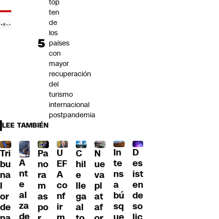
top
ten
de
los
países
con
mayor
recuperación
del
turismo
internacional
postpandemia
LEE TAMBIÉN
D
In
U
Tri
Pa
C
N
A
es
te
EF
bu
no
hil
ue
nt
ist
ns
A
na
ra
e
va
e
en
a
co
l
m
lle
pl
al
de
bú
nf
or
as
ga
at
za
so
sq
ir
de
po
al
af
de
lic
ue
m
na
r
to
or