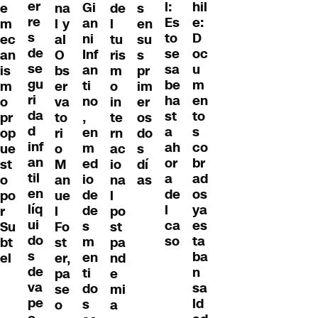
er
hil
l:
Gi
e
na
de
s
re
e:
Es
an
m
l y
l
en
s
D
to
ni
ec
al
tu
su
de
oc
se
Inf
an
O
ris
s
se
u
sa
an
is
bs
m
pr
gu
m
be
ti
m
er
o
im
ri
en
ha
no
o
va
in
er
da
to
st
,
pr
to
te
os
d
s
a
en
op
ri
rn
do
inf
co
ah
m
ue
o
ac
s
an
br
or
ed
st
M
io
dí
til
ad
a
io
o
an
na
as
en
os
de
de
po
ue
l
líq
ya
l
de
r
l
po
ui
es
ca
s
Su
Fo
st
do
ta
so
m
bt
st
pa
s
ba
en
el
er,
nd
de
n
ti
pa
e
va
sa
do
se
mi
pe
ld
s
o
a