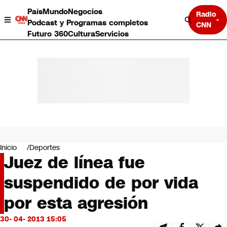
País
Mundo
Negocios
Radio
Podcast y Programas completos
CNN
Futuro 360
Cultura
Servicios
País
Mundo
Negocios
Inicio
Deportes
Juez de línea fue
Deportes
Programas completos
suspendido de por vida
Cultura
Servicios
por esta agresión
Bits
CNN Data
30- 04- 2013 15:05
CNN tiempo