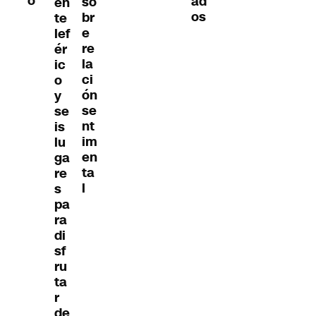
o
ad
so
en
os
br
te
e
lef
re
ér
la
ic
ci
o
ón
y
se
se
nt
is
im
lu
en
ga
ta
re
l
s
pa
ra
di
sf
ru
ta
r
de