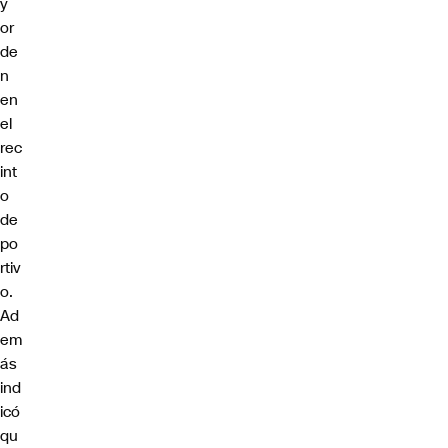
y
or
de
n
en
el
rec
int
o
de
po
rtiv
o.
Ad
em
ás
ind
icó
qu