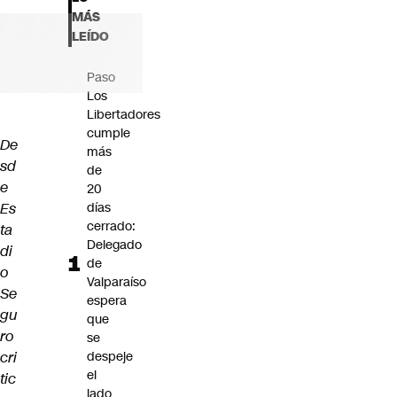
Futuro 360
MÁS
Opinión
LEÍDO
Paso
Los
Libertadores
cumple
De
más
sd
de
e
20
Es
días
cerrado:
ta
Delegado
di
de
o
Valparaíso
Se
espera
gu
que
ro
se
cri
despeje
el
tic
lado