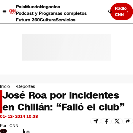
País
Mundo
Negocios
Radio
Podcast y Programas completos
CNN
Futuro 360
Cultura
Servicios
País
Mundo
Negocios
Inicio
Deportes
José Roa por incidentes
Deportes
Programas completos
en Chillán: “Falló el club”
Cultura
Servicios
01- 12- 2014 10:38
Bits
CNN Data
Por
CNN
CNN tiempo
LO