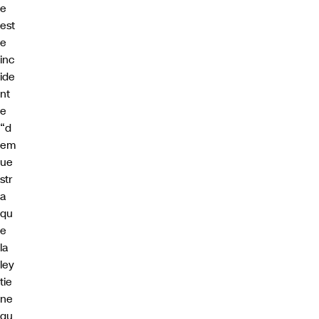
e
est
e
inc
ide
nt
e
“d
em
ue
str
a
qu
e
la
ley
tie
ne
qu