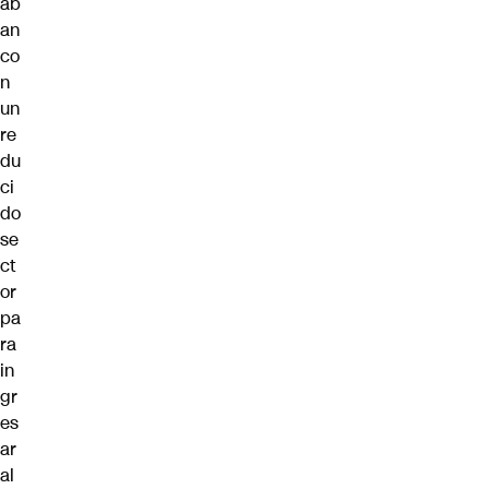
ab
an
co
n
un
re
du
ci
do
se
ct
or
pa
ra
in
gr
es
ar
al