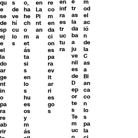
e
en
m
qu
o,
en
re
s
tr
inf
od
e
ha
La
co
de
as
ra
el
se
he
Pi
m
ve
la
es
ac
de
ch
nt
en
hí
da
tr
ió
sp
o
an
da
cu
ba
uc
n
ej
m
a
ci
lo
a
tu
de
e
et
on
s
ju
ra
la
el
ás
es
ve
C
la
ta
pa
nil
as
do
si
ra
es
a
ar
s
ev
de
Bl
ge
en
it
D
an
nt
lo
ar
ep
ca
in
s
ri
or
co
o
hu
es
te
n
pa
es
go
s
lo
ra
os
s
Te
s
re
y
m
pa
ab
m
uc
la
rir
ás
o
ci