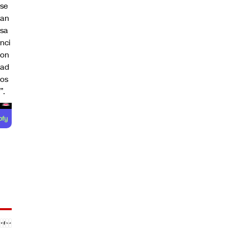
se
an
sa
nci
on
ad
os
”.