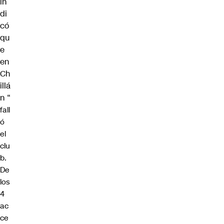
in
di
có
qu
e
en
Ch
illá
n
“
fall
ó
el
clu
b.
De
los
4
ac
ce