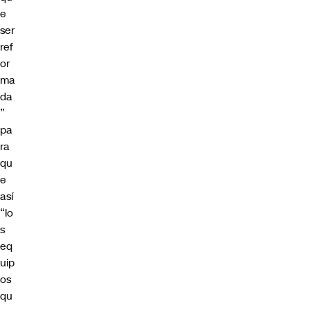
e
ser
ref
or
ma
da
”
pa
ra
qu
e
así
“
lo
s
eq
uip
os
qu