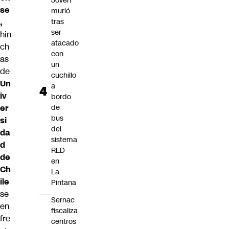
Joven
se
murió
,
tras
ser
hin
atacado
ch
con
as
un
de
cuchillo
Un
a
iv
bordo
er
de
bus
si
del
da
sistema
d
RED
de
en
Ch
La
ile
Pintana
se
Sernac
en
fiscaliza
fre
centros