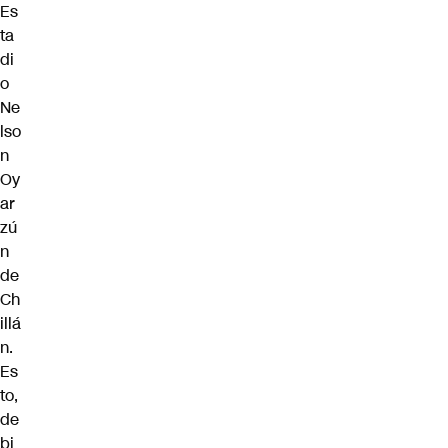
Es
ta
di
o
Ne
lso
n
Oy
ar
zú
n
de
Ch
illá
n.
Es
to,
de
bi