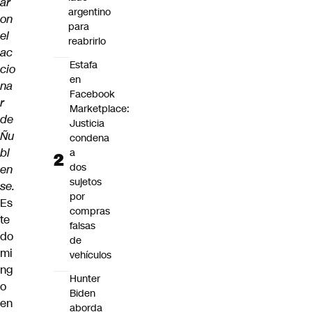
ar
argentino
on
para
el
reabrirlo
ac
Estafa
cio
en
na
Facebook
r
Marketplace:
de
Justicia
Ñu
condena
bl
a
dos
en
sujetos
se.
por
Es
compras
te
falsas
do
de
mi
vehículos
ng
Hunter
o
Biden
en
aborda