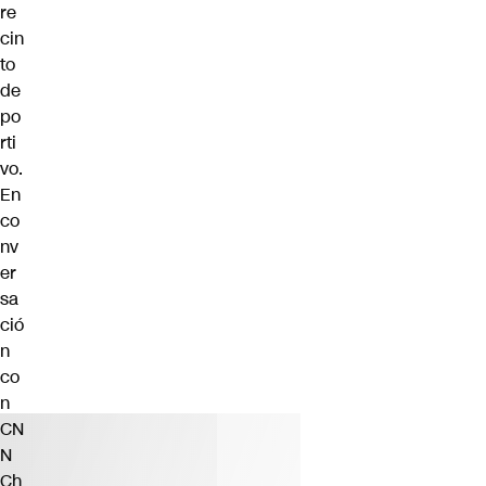
re
cin
to
de
po
rti
vo.
En
co
nv
er
sa
ció
n
co
n
CN
N
Ch