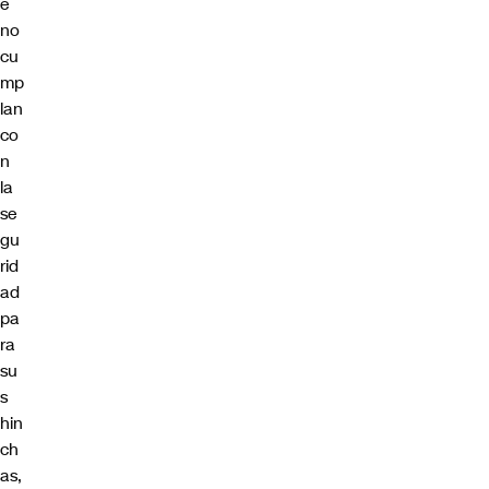
e
no
cu
mp
lan
co
n
la
se
gu
rid
ad
pa
ra
su
s
hin
ch
as,