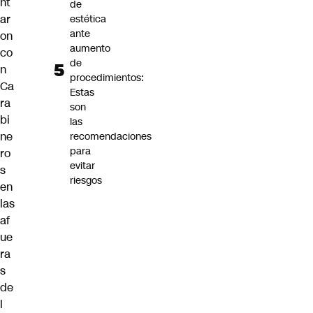
nt
de
ar
estética
ante
on
aumento
co
de
n
procedimientos:
Ca
Estas
ra
son
bi
las
ne
recomendaciones
para
ro
evitar
s
riesgos
en
las
af
ue
ra
s
de
l