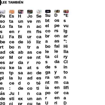
LEE TAMBIÉN
D
Su
"E
Pa
H
Jo
Se
Es
os
bt
s
so
un
ve
rn
ta
pe
el
vu
Lo
te
n
ac
fa
rs
co
lg
s
r
m
fis
en
on
br
ar
Li
Bi
ur
ca
Fa
as
a
":
be
de
ió
liz
ce
fal
bo
Hi
rt
n
tr
a
bo
le
le
lla
ad
ab
as
ce
ok
ci
ta
ry
or
or
se
nt
M
da
s
Cl
es
da
r
ro
ar
s
de
in
cu
la
at
s
ke
y
ga
to
m
sa
ac
de
tp
un
ra
n
pl
lu
ad
es
la
m
nt
ca
e
d
o
té
ce
en
ía
lifi
m
de
co
ti
:
or
po
ca
ás
l
n
ca
Ju
en
r
a
de
ex
un
an
sti
ri
U
D
20
pr
cu
te
ci