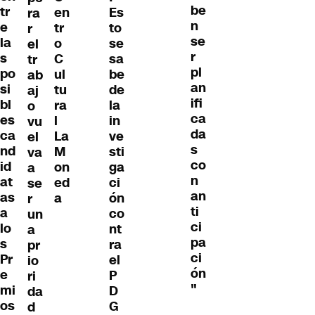
be
tr
en
Es
ra
n
e
tr
to
r
se
la
o
se
el
r
s
C
sa
tr
pl
po
ul
be
ab
an
si
tu
de
aj
ifi
bl
ra
la
o
ca
es
l
in
vu
da
ca
La
ve
el
s
nd
M
sti
va
co
id
on
ga
a
n
at
ed
ci
se
an
as
a
ón
r
ti
a
co
un
ci
lo
nt
a
pa
s
ra
pr
ci
Pr
el
io
ón
e
P
ri
"
mi
D
da
os
G
d