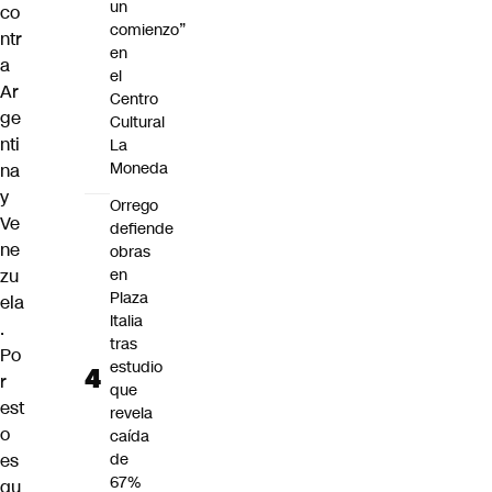
un
co
comienzo”
ntr
en
a
el
Ar
Centro
ge
Cultural
nti
La
Moneda
na
y
Orrego
Ve
defiende
ne
obras
zu
en
Plaza
ela
Italia
.
tras
Po
estudio
r
que
est
revela
o
caída
es
de
67%
qu