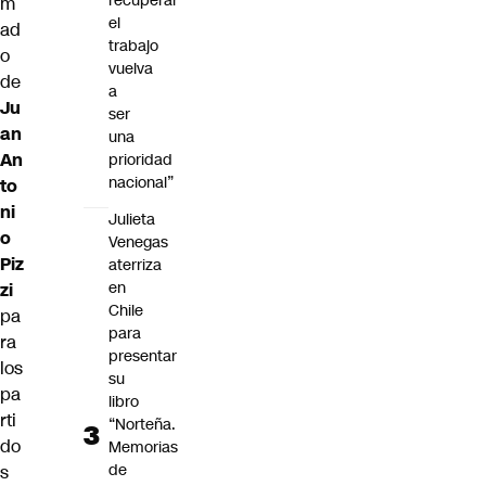
recuperar
m
el
ad
trabajo
o
vuelva
de
a
Ju
ser
an
una
An
prioridad
nacional”
to
ni
Julieta
o
Venegas
Piz
aterriza
en
zi
Chile
pa
para
ra
presentar
los
su
pa
libro
rti
“Norteña.
do
Memorias
de
s