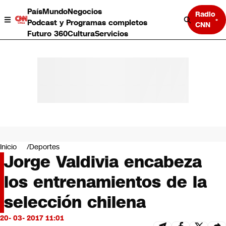
País
Mundo
Negocios
Radio
Podcast y Programas completos
CNN
Futuro 360
Cultura
Servicios
País
Mundo
Negocios
Inicio
Deportes
Jorge Valdivia encabeza
Deportes
Programas completos
los entrenamientos de la
Cultura
Servicios
selección chilena
Bits
CNN Data
20- 03- 2017 11:01
CNN tiempo