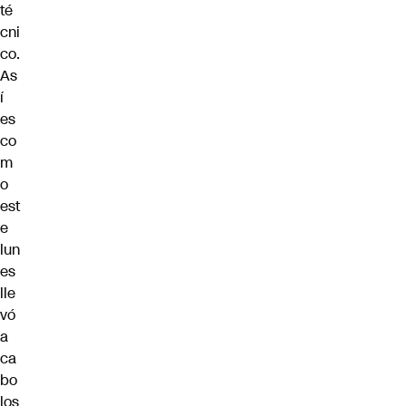
té
cni
co.
As
í
es
co
m
o
est
e
lun
es
lle
vó
a
ca
bo
los