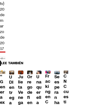
tv)
20
de
m
ar
zo
de
20
17
LEE TAMBIÉN
Fr
C
“
Ju
Or
U
Se
U
ac
N
G
lie
re
na
es
DI
ki
C
en
ta
go
qu
pe
en
ng
cu
er
Ve
de
er
ra
tr
en
es
a
ne
fi
ell
n
eg
C
ti
ex
ga
en
a
ha
a