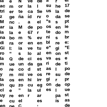
a
el
la
N
ve
de
r
e
su
17
ac
or
la
l
he
m
us
de
tri
te
ca
Se
la
er
o
se
z
ña
íd
rv
da
ge
"s
pt
M
.
a
el
s
nc
os
ie
ar
M
de
po
en
ia
te
m
ia
e
67
r
do
la
ni
br
na
m
%
ev
s
bo
bl
e:
di
or
en
en
re
ra
e"
"E
Gi
ia
ve
tu
gi
l:
en
st
ro
s
lo
al
on
“
va
e
la
de
ci
es
es
Q
ri
ti
m
un
da
ga
de
ue
as
po
o
co
d
st
l
re
re
de
y
mi
ve
os
su
m
gi
pr
la
en
hi
irr
r
os
on
op
in
zo
cu
eg
de
qu
es
ue
cl
”
la
ul
l
e
st
uy
en
r
ar
pa
re
as
e
el
es
ís
cu
de
en
C
:
pe