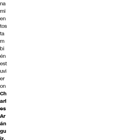
na
mi
en
tos
ta
m
bi
én
est
uvi
er
on
Ch
arl
es
Ar
án
gu
iz,