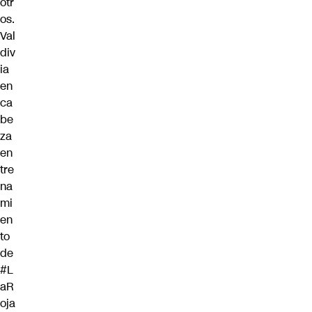
otr
os.
Val
div
ia
en
ca
be
za
en
tre
na
mi
en
to
de
#L
aR
oja