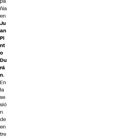
pa
ñía
en
Ju
an
Pi
nt
o
Du
rá
n
.
En
la
se
sió
n
de
en
tre