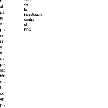
r
de
al
la
pa
investigación
ís
contra
y
el
po
PDG
ne
rs
e
a
dis
po
sic
ión
de
l
cu
er
po