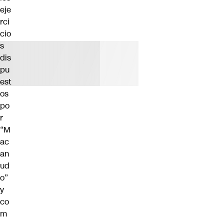
eje
rci
cio
s
dis
pu
est
os
po
r
“M
ac
an
ud
o”
y
co
m