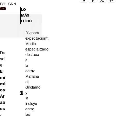
Por
CNN
Futuro 360
LO
Opinión
MÁS
LEÍDO
“Genera
expectación”:
Medio
especializado
De
destaca
sd
a
e
la
E
actriz
Mariana
mi
di
rat
Girolamo
os
y
Ár
la
ab
incluye
es
entre
,
las