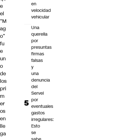
en
e
velocidad
el
vehicular
“M
Una
ag
querella
o”
por
fu
presuntas
e
firmas
un
falsas
o
y
de
una
denuncia
los
del
pri
Servel
m
por
er
eventuales
os
gastos
en
irregulares:
lle
Esto
se
ga
sabe