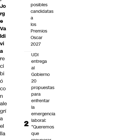
posibles
Jo
candidatas
rg
a
e
los
Va
Premios
ldi
Oscar
vi
2027
a
UDI
re
entrega
ci
al
bi
Gobierno
ó
20
propuestas
co
para
n
enfrentar
ale
la
grí
emergencia
a
laboral:
el
“Queremos
lla
que