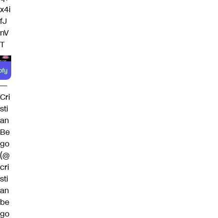
x4i
fJ
nV
T
—
Cri
sti
an
Be
go
(@
cri
sti
an
be
go