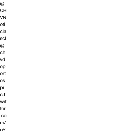
@
CH
VN
oti
cia
scl
@
ch
vd
ep
ort
es
pi
c.t
wit
ter
.co
m/
qY